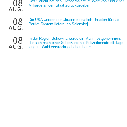
08
Das Gericht hat den Oktoberpalast im Wert von rund einer
Milliarde an den Staat zurückgegeben
aug.
08
Die USA werden der Ukraine monatlich Raketen für das
Patriot-System liefern, so Selenskyj
aug.
08
In der Region Bukowina wurde ein Mann festgenommen,
der sich nach einer Schießerei auf Polizeibeamte elf Tage
aug.
lang im Wald versteckt gehalten hatte