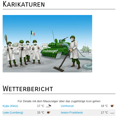
Karikaturen
Wetterbericht
Für Details mit dem Mauszeiger über das zugehörige Icon gehen
Kyjiw (Kiew)
17 °C
Ushhorod
18 °C
Lwiw (Lemberg)
15 °C
Iwano-Frankiwsk
17 °C