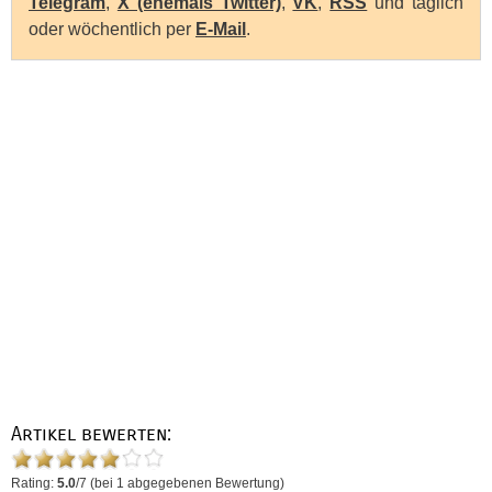
Telegram
,
X (ehemals Twitter)
,
VK
,
RSS
und täglich
oder wöchentlich per
E-Mail
.
Artikel bewerten:
Rating:
5.0
/
7
(bei
1
abgegebenen Bewertung)