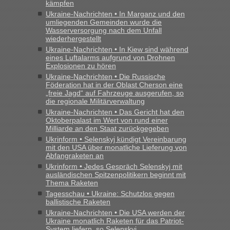
kämpfen
und du nicht damit handeln willst. So lange das nicht
Ukraine-Nachrichten • In Marganz und den
Originalverpackt ist und ersichlich das nicht neu sollte es
umliegenden Gemeinden wurde die
keine Probleme geben“
Wasserversorgung nach dem Unfall
wiederhergestellt
Eric
in
Recht, Visa und Dokumente • Deklaration
Ukraine-Nachrichten • In Kiew sind während
gebrauchter Kleidung beim Zoll
eines Luftalarms aufgrund von Drohnen
Explosionen zu hören
„Hallo Leute, ich weiß nicht, ob ich hier richtig bin mit meiner
Ukraine-Nachrichten • Die Russische
Anfrage. Ich möchte 4 Umzugskartons mit gebrauchter
Föderation hat in der Oblast Cherson eine
Straßen Kleidung bei der Einreise in die Ukraine
„freie Jagd“ auf Fahrzeuge ausgerufen, so
mitnehmen. Es ist gebrauchte Kleidung...“
die regionale Militärverwaltung
Ukraine-Nachrichten • Das Gericht hat den
lev
in
Berichte und Reisetipps • Re: An welchem
Oktoberpalast im Wert von rund einer
Milliarde an den Staat zurückgegeben
Grenzübergang zwischen Polen und der Ukraine geht es am
schnellsten?
Ukrinform • Selenskyj kündigt Vereinbarung
mit den USA über monatliche Lieferung von
„Wir sind mit unserem Wohnmobil, wie geplant am Montag
Abfangraketen an
15.6. in Krakovets rüber. Sehr zeitig los gegen 5 Uhr in der
Ukrinform • Jedes Gespräch Selenskyj mit
Früh. Mit sehr sehr wenig Verkehr, super bis zur Grenze. Nur
ausländischen Spitzenpolitikern beginnt mit
8 PKW vor der Schranke....“
Thema Raketen
Tagesschau • Ukraine: Schutzlos gegen
ballistische Raketen
Frank
in
Berichte und Reisetipps • Re: An welchem
Grenzübergang zwischen Polen und der Ukraine geht es am
Ukraine-Nachrichten • Die USA werden der
Ukraine monatlich Raketen für das Patriot-
schnellsten?
System liefern, so Selenskyj