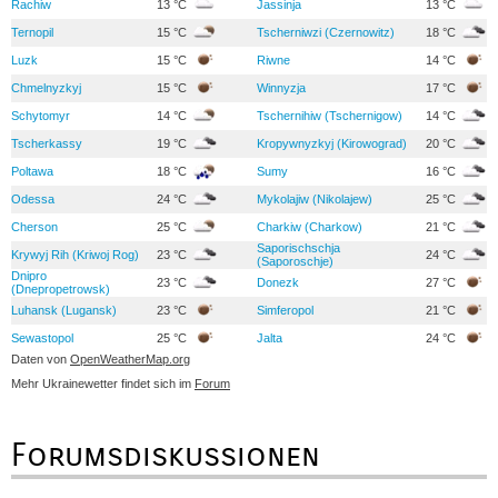
Rachiw
13 °C
Jassinja
13 °C
Ternopil
15 °C
Tscherniwzi (Czernowitz)
18 °C
Luzk
15 °C
Riwne
14 °C
Chmelnyzkyj
15 °C
Winnyzja
17 °C
Schytomyr
14 °C
Tschernihiw (Tschernigow)
14 °C
Tscherkassy
19 °C
Kropywnyzkyj (Kirowograd)
20 °C
Poltawa
18 °C
Sumy
16 °C
Odessa
24 °C
Mykolajiw (Nikolajew)
25 °C
Cherson
25 °C
Charkiw (Charkow)
21 °C
Saporischschja
Krywyj Rih (Kriwoj Rog)
23 °C
24 °C
(Saporoschje)
Dnipro
23 °C
Donezk
27 °C
(Dnepropetrowsk)
Luhansk (Lugansk)
23 °C
Simferopol
21 °C
Sewastopol
25 °C
Jalta
24 °C
Daten von
OpenWeatherMap.org
Mehr Ukrainewetter findet sich im
Forum
Forumsdiskussionen