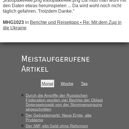
„изображение.png изображение.png Da muß man wohl mit
den Daten etwas herumspielen ... Da wird wohl noch nicht
täglich gefahren. Trotzdem Danke.“
MHG1023
in
Berichte und Reisetipps • Re: Mit dem Zug in
die Ukraine
„
Der Link zum Anbieter ist ja da.
Meistaufgerufene
Ist korrekt, aber ich finde man hätte trotzdem im Text gleich
darauf hinweisen können.
Artikel
War aber nicht "böse" gemeint ...
Bis jetzt sind die Tickets auch noch nicht auf der Webseite
buchbar - warum auch immer ...
Monat
Woche
Tag
Hab´s versucht - bekomme aber immer angezeigt "auf dieser
Strecke fahren wir nicht"
Durch die Angriffe der Russischen
Föderation wurden vier Bezirke der Oblast
Dnipropetrowsk von der Stromversorgung
abgeschnitten
“
Der Getreidemarkt: Neue Ernte, alte
Probleme
MHG1023
in
Berichte und Reisetipps • Re: Mit dem Zug in
Der IWF gibt Geld ohne Reformen
die Ukraine