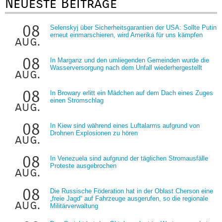
Neueste Beiträge
08
Selenskyj über Sicherheitsgarantien der USA: Sollte Putin
erneut einmarschieren, wird Amerika für uns kämpfen
aug.
08
In Marganz und den umliegenden Gemeinden wurde die
Wasserversorgung nach dem Unfall wiederhergestellt
aug.
08
In Browary erlitt ein Mädchen auf dem Dach eines Zuges
einen Stromschlag
aug.
08
In Kiew sind während eines Luftalarms aufgrund von
Drohnen Explosionen zu hören
aug.
08
In Venezuela sind aufgrund der täglichen Stromausfälle
Proteste ausgebrochen
aug.
08
Die Russische Föderation hat in der Oblast Cherson eine
„freie Jagd“ auf Fahrzeuge ausgerufen, so die regionale
aug.
Militärverwaltung