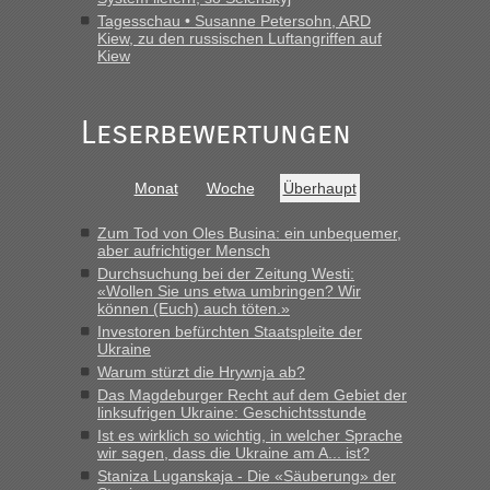
„Gestern 6 Stunden warten vor der Grenze Richtung Polen
Tagesschau • Susanne Petersohn, ARD
in Krakowez mit dem Kleinbus. Abfertigung ging dann
Kiew, zu den russischen Luftangriffen auf
Kiew
schnell da auch Passagiere mit EU-Pass dabei waren“
Bernd D-UA
in
Berichte und Reisetipps • Re: An welchem
Grenzübergang zwischen Polen und der Ukraine geht es am
Leserbewertungen
schnellsten?
„Bin am Montag 15.6.26 um 8 Uhr in Urgyniw ausgereist,
Monat
Woche
Überhaupt
das erste Mal an einem Montagmorgen ca. 15 Fahrzeuge
vor mir, bin sonst der Erste oder Zweite, egal, nach ca 20
Zum Tod von Oles Busina: ein unbequemer,
Minuten wurde dann die nächste Welle...“
aber aufrichtiger Mensch
Durchsuchung bei der Zeitung Westi:
lev
in
Berichte und Reisetipps • Re: An welchem
«Wollen Sie uns etwa umbringen? Wir
Grenzübergang zwischen Polen und der Ukraine geht es am
können (Euch) auch töten.»
schnellsten?
Investoren befürchten Staatspleite der
Ukraine
„Derzeit, ist es überall sehr voll an den Grenzen Ukraine/
Polen. Zb. Krakovets 100 PKW ca. 10 h Wartezeit. Wollen
Warum stürzt die Hrywnja ab?
Montag rüber, versuchen es sehr früh.“
Das Magdeburger Recht auf dem Gebiet der
linksufrigen Ukraine: Geschichtsstunde
Ist es wirklich so wichtig, in welcher Sprache
wir sagen, dass die Ukraine am A... ist?
Staniza Luganskaja - Die «Säuberung» der