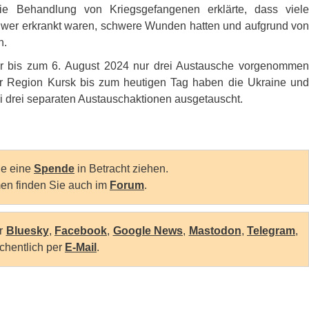
die Behandlung von Kriegsgefangenen erklärte, dass viele
chwer erkrankt waren, schwere Wunden hatten und aufgrund von
n.
uar bis zum 6. August 2024 nur drei Austausche vorgenomme
er Region Kursk bis zum heutigen Tag haben die Ukraine und
 drei separaten Austauschaktionen ausgetauscht.
Sie eine
Spende
in Betracht ziehen.
en finden Sie auch im
Forum
.
er
Bluesky
,
Facebook
,
Google News
,
Mastodon
,
Telegram
,
chentlich per
E-Mail
.