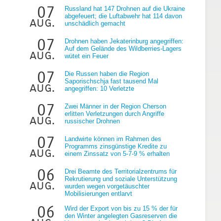
07
Russland hat 147 Drohnen auf die Ukraine
abgefeuert; die Luftabwehr hat 114 davon
aug.
unschädlich gemacht
07
Drohnen haben Jekaterinburg angegriffen:
Auf dem Gelände des Wildberries-Lagers
aug.
wütet ein Feuer
07
Die Russen haben die Region
Saporischschja fast tausend Mal
aug.
angegriffen: 10 Verletzte
07
Zwei Männer in der Region Cherson
erlitten Verletzungen durch Angriffe
aug.
russischer Drohnen
07
Landwirte können im Rahmen des
Programms zinsgünstige Kredite zu
aug.
einem Zinssatz von 5-7-9 % erhalten
06
Drei Beamte des Territorialzentrums für
Rekrutierung und soziale Unterstützung
aug.
wurden wegen vorgetäuschter
Mobilisierungen entlarvt
06
Wird der Export von bis zu 15 % der für
den Winter angelegten Gasreserven die