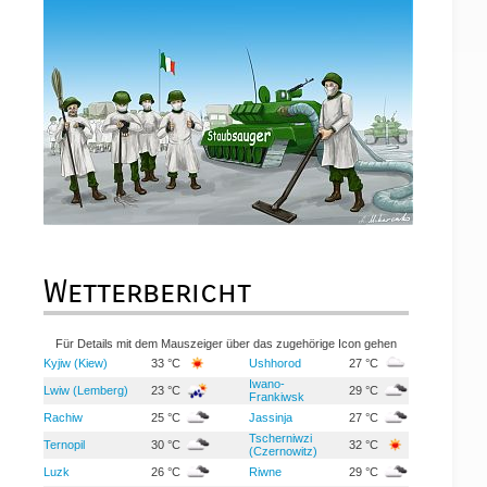
Wetterbericht
Für Details mit dem Mauszeiger über das zugehörige Icon gehen
Kyjiw (Kiew)
33 °C
Ushhorod
27 °C
Iwano-
Lwiw (Lemberg)
23 °C
29 °C
Frankiwsk
Rachiw
25 °C
Jassinja
27 °C
Tscherniwzi
Ternopil
30 °C
32 °C
(Czernowitz)
Luzk
26 °C
Riwne
29 °C