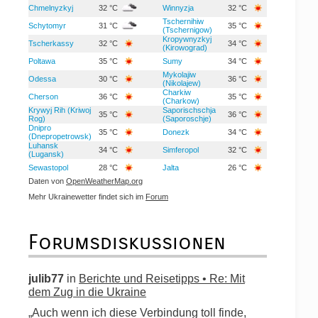
Chmelnyzkyj
32 °C
Winnyzja
32 °C
Tschernihiw
Schytomyr
31 °C
35 °C
(Tschernigow)
Kropywnyzkyj
Tscherkassy
32 °C
34 °C
(Kirowograd)
Poltawa
35 °C
Sumy
34 °C
Mykolajiw
Odessa
30 °C
36 °C
(Nikolajew)
Charkiw
Cherson
36 °C
35 °C
(Charkow)
Krywyj Rih (Kriwoj
Saporischschja
35 °C
36 °C
Rog)
(Saporoschje)
Dnipro
35 °C
Donezk
34 °C
(Dnepropetrowsk)
Luhansk
34 °C
Simferopol
32 °C
(Lugansk)
Sewastopol
28 °C
Jalta
26 °C
Daten von
OpenWeatherMap.org
Mehr Ukrainewetter findet sich im
Forum
Forumsdiskussionen
julib77
in
Berichte und Reisetipps • Re: Mit
dem Zug in die Ukraine
„Auch wenn ich diese Verbindung toll finde,