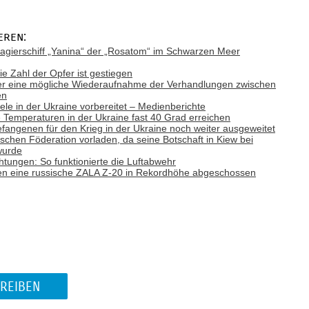
eren:
gierschiff „Yanina“ der „Rosatom“ im Schwarzen Meer
ie Zahl der Opfer ist gestiegen
ber eine mögliche Wiederaufnahme der Verhandlungen zwischen
en
Ziele in der Ukraine vorbereitet – Medienberichte
emperaturen in der Ukraine fast 40 Grad erreichen
efangenen für den Krieg in der Ukraine noch weiter ausgeweitet
ischen Föderation vorladen, da seine Botschaft in Kiew bei
wurde
tungen: So funktionierte die Luftabwehr
n eine russische ZALA Z-20 in Rekordhöhe abgeschossen
REIBEN