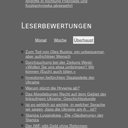
Angriffe in Richtung Pokrowsk und
Frank
in
Berichte und Reisetipps • Re: An welchem
Kostjantyniwka abgewehrt
Grenzübergang zwischen Polen und der Ukraine geht es am
schnellsten?
„Gestern 6 Stunden warten vor der Grenze Richtung Polen
Leserbewertungen
in Krakowez mit dem Kleinbus. Abfertigung ging dann
schnell da auch Passagiere mit EU-Pass dabei waren“
Monat
Woche
Überhaupt
Bernd D-UA
in
Berichte und Reisetipps • Re: An welchem
Grenzübergang zwischen Polen und der Ukraine geht es am
Zum Tod von Oles Busina: ein unbequemer,
schnellsten?
aber aufrichtiger Mensch
Durchsuchung bei der Zeitung Westi:
„Bin am Montag 15.6.26 um 8 Uhr in Urgyniw ausgereist,
«Wollen Sie uns etwa umbringen? Wir
das erste Mal an einem Montagmorgen ca. 15 Fahrzeuge
können (Euch) auch töten.»
vor mir, bin sonst der Erste oder Zweite, egal, nach ca 20
Investoren befürchten Staatspleite der
Minuten wurde dann die nächste Welle...“
Ukraine
Warum stürzt die Hrywnja ab?
lev
in
Berichte und Reisetipps • Re: An welchem
Das Magdeburger Recht auf dem Gebiet der
Grenzübergang zwischen Polen und der Ukraine geht es am
linksufrigen Ukraine: Geschichtsstunde
schnellsten?
Ist es wirklich so wichtig, in welcher Sprache
wir sagen, dass die Ukraine am A... ist?
„Derzeit, ist es überall sehr voll an den Grenzen Ukraine/
Staniza Luganskaja - Die «Säuberung» der
Polen. Zb. Krakovets 100 PKW ca. 10 h Wartezeit. Wollen
Staniza
Montag rüber, versuchen es sehr früh.“
Der IWF gibt Geld ohne Reformen