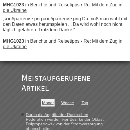
MHG1023
in
Berichte und Reisetipps • Re: Mit dem Zug in
die Ukraine
„изображение.png изображение.png Da muß man wohl mit
den Daten etwas herumspielen ... Da wird wohl noch nicht
täglich gefahren. Trotzdem Danke.“
MHG1023
in
Berichte und Reisetipps • Re: Mit dem Zug in
die Ukraine
„
Der Link zum Anbieter ist ja da.
Meistaufgerufene
Ist korrekt, aber ich finde man hätte trotzdem im Text gleich
darauf hinweisen können.
Artikel
War aber nicht "böse" gemeint ...
Bis jetzt sind die Tickets auch noch nicht auf der Webseite
buchbar - warum auch immer ...
Monat
Woche
Tag
Hab´s versucht - bekomme aber immer angezeigt "auf dieser
Strecke fahren wir nicht"
Durch die Angriffe der Russischen
Föderation wurden vier Bezirke der Oblast
Dnipropetrowsk von der Stromversorgung
abgeschnitten