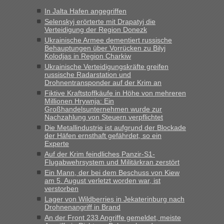
Jahres haben die Zollbeamten Verstöße im Wert von fast 11
In Jalta Hafen angegriffen
Milliarden aufgedeckt
Selenskyj erörterte mit Drapatyj die
„Kein Zoll. Du musst an sich nur sagen dass das privat ist
Verteidigung der Region Donezk
und du nicht damit handeln willst. So lange das nicht
Ukrainische Armee dementiert russische
Originalverpackt ist und ersichlich das nicht neu sollte es
Behauptungen über Vorrücken zu Bilyj
Kolodjas in Region Charkiw
keine Probleme geben“
Ukrainische Verteidigungskräfte greifen
russische Radarstation und
Eric
in
Recht, Visa und Dokumente • Deklaration
Drohnentransponder auf der Krim an
gebrauchter Kleidung beim Zoll
Fiktive Kraftstoffkäufe in Höhe von mehreren
„Hallo Leute, ich weiß nicht, ob ich hier richtig bin mit meiner
Millionen Hrywnja: Ein
Großhandelsunternehmen wurde zur
Anfrage. Ich möchte 4 Umzugskartons mit gebrauchter
Nachzahlung von Steuern verpflichtet
Straßen Kleidung bei der Einreise in die Ukraine
Die Metallindustrie ist aufgrund der Blockade
mitnehmen. Es ist gebrauchte Kleidung...“
der Häfen ernsthaft gefährdet, so ein
Experte
lev
in
Berichte und Reisetipps • Re: An welchem
Auf der Krim feindliches Panzir-S1-
Grenzübergang zwischen Polen und der Ukraine geht es am
Flugabwehrsystem und Militärkran zerstört
schnellsten?
Ein Mann, der bei dem Beschuss von Kiew
am 5. August verletzt worden war, ist
„Wir sind mit unserem Wohnmobil, wie geplant am Montag
verstorben
15.6. in Krakovets rüber. Sehr zeitig los gegen 5 Uhr in der
Lager von Wildberries in Jekaterinburg nach
Früh. Mit sehr sehr wenig Verkehr, super bis zur Grenze. Nur
Drohnenangriff in Brand
8 PKW vor der Schranke....“
An der Front 233 Angriffe gemeldet, meiste