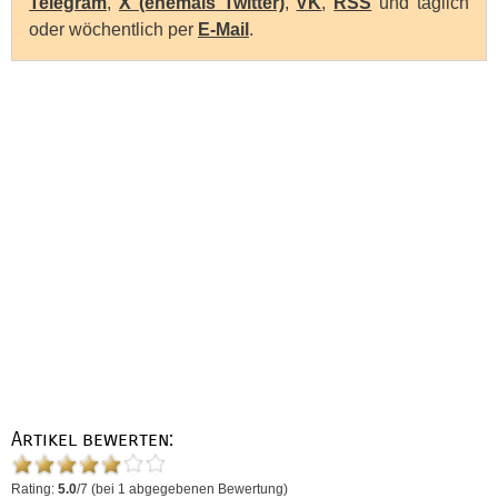
Telegram
,
X (ehemals Twitter)
,
VK
,
RSS
und täglich
oder wöchentlich per
E-Mail
.
Artikel bewerten:
Rating:
5.0
/
7
(bei
1
abgegebenen Bewertung)