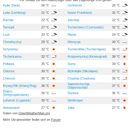
Kyjiw (Kiew)
36 °C
Ushhorod
26 °C
Lwiw (Lemberg)
21 °C
Iwano-Frankiwsk
31 °C
Rachiw
22 °C
Jassinja
22 °C
Ternopil
27 °C
Tscherniwzi (Czernowitz)
32 °C
Luzk
23 °C
Riwne
24 °C
Chmelnyzkyj
29 °C
Winnyzja
30 °C
Schytomyr
32 °C
Tschernihiw (Tschernigow)
36 °C
Tscherkassy
32 °C
Kropywnyzkyj (Kirowograd)
36 °C
Poltawa
35 °C
Sumy
34 °C
Odessa
30 °C
Mykolajiw (Nikolajew)
37 °C
Cherson
35 °C
Charkiw (Charkow)
36 °C
Saporischschja
Krywyj Rih (Kriwoj Rog)
36 °C
37 °C
(Saporoschje)
Dnipro
36 °C
Donezk
35 °C
(Dnepropetrowsk)
Luhansk (Lugansk)
35 °C
Simferopol
32 °C
Sewastopol
27 °C
Jalta
27 °C
Daten von
OpenWeatherMap.org
Mehr Ukrainewetter findet sich im
Forum