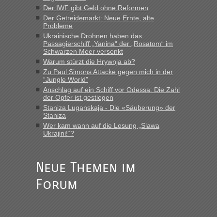
“
Der IWF gibt Geld ohne Reformen
Der Getreidemarkt: Neue Ernte, alte
MHG1023
in
Berichte und Reisetipps • Re: Mit dem Zug in
Probleme
die Ukraine
Ukrainische Drohnen haben das
Passagierschiff „Yanina“ der „Rosatom“ im
„Man sollte aber explizit dazu schreiben, daß es ein Zug von
Schwarzen Meer versenkt
LeoExpress ist - und nur auf deren Webseite kann man die
Warum stürzt die Hrywnja ab?
Fahrkarten kaufen. Zumindest ist es die erste Umsteigefreie
Verbindung von Deutschland...“
Zu Paul Simons Attacke gegen mich in der
“Jungle World”
Anschlag auf ein Schiff vor Odessa: Die Zahl
Eric
in
Recht, Visa und Dokumente • Re: Deklaration
der Opfer ist gestiegen
gebrauchter Kleidung beim Zoll
Staniza Luganskaja - Die «Säuberung» der
„Vielen Dank, mit einem Briefchen meiner Frau im Gepäck
Staniza
gab es keine Probleme“
Wer kam wann auf die Losung „Slawa
Ukrajini!“?
Anuleb
in
Recht, Visa und Dokumente • Re: Seit Anfang
des Jahres haben die Zollbeamten Verstöße im Wert von
fast 11 Milliarden aufgedeckt
Neue Themen im
„Am besten wäre natürlich, wenn die Frau mit dabei ist.
Forum
Alleinreisende Männer stehen schließlich immer unter
Verdacht.“
Frank
in
Recht, Visa und Dokumente • Re: Seit Anfang des