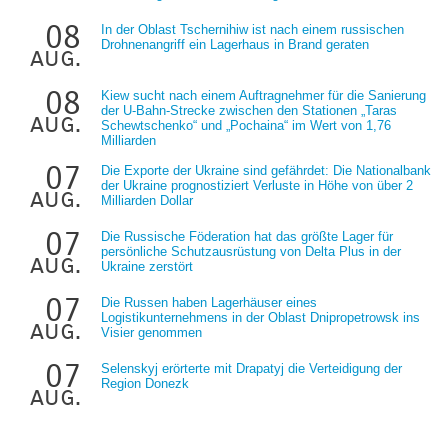
08
In der Oblast Tschernihiw ist nach einem russischen
Drohnenangriff ein Lagerhaus in Brand geraten
aug.
08
Kiew sucht nach einem Auftragnehmer für die Sanierung
der U-Bahn-Strecke zwischen den Stationen „Taras
aug.
Schewtschenko“ und „Pochaina“ im Wert von 1,76
Milliarden
07
Die Exporte der Ukraine sind gefährdet: Die Nationalbank
der Ukraine prognostiziert Verluste in Höhe von über 2
aug.
Milliarden Dollar
07
Die Russische Föderation hat das größte Lager für
persönliche Schutzausrüstung von Delta Plus in der
aug.
Ukraine zerstört
07
Die Russen haben Lagerhäuser eines
Logistikunternehmens in der Oblast Dnipropetrowsk ins
aug.
Visier genommen
07
Selenskyj erörterte mit Drapatyj die Verteidigung der
Region Donezk
aug.