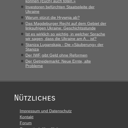
Minuten wurde dann die nächste Welle...“
können (Euch) auch töten.»
Investoren befürchten Staatspleite der
lev
in
Berichte und Reisetipps • Re: An welchem
Ukraine
Grenzübergang zwischen Polen und der Ukraine geht es am
Warum stürzt die Hrywnja ab?
schnellsten?
Das Magdeburger Recht auf dem Gebiet der
linksufrigen Ukraine: Geschichtsstunde
„Derzeit, ist es überall sehr voll an den Grenzen Ukraine/
Ist es wirklich so wichtig, in welcher Sprache
Polen. Zb. Krakovets 100 PKW ca. 10 h Wartezeit. Wollen
wir sagen, dass die Ukraine am A... ist?
Montag rüber, versuchen es sehr früh.“
Staniza Luganskaja - Die «Säuberung» der
Staniza
Der IWF gibt Geld ohne Reformen
Der Getreidemarkt: Neue Ernte, alte
Probleme
Nützliches
Impressum und Datenschutz
Kontakt
Forum