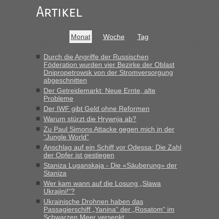
darauf hinweisen können.
Artikel
War aber nicht "böse" gemeint ...
Bis jetzt sind die Tickets auch noch nicht auf der Webseite
buchbar - warum auch immer ...
Monat
Woche
Tag
Hab´s versucht - bekomme aber immer angezeigt "auf dieser
Strecke fahren wir nicht"
Durch die Angriffe der Russischen
Föderation wurden vier Bezirke der Oblast
Dnipropetrowsk von der Stromversorgung
abgeschnitten
“
Der Getreidemarkt: Neue Ernte, alte
Probleme
MHG1023
in
Berichte und Reisetipps • Re: Mit dem Zug in
Der IWF gibt Geld ohne Reformen
die Ukraine
Warum stürzt die Hrywnja ab?
„Man sollte aber explizit dazu schreiben, daß es ein Zug von
Zu Paul Simons Attacke gegen mich in der
LeoExpress ist - und nur auf deren Webseite kann man die
“Jungle World”
Fahrkarten kaufen. Zumindest ist es die erste Umsteigefreie
Anschlag auf ein Schiff vor Odessa: Die Zahl
Verbindung von Deutschland...“
der Opfer ist gestiegen
Staniza Luganskaja - Die «Säuberung» der
Staniza
Eric
in
Recht, Visa und Dokumente • Re: Deklaration
gebrauchter Kleidung beim Zoll
Wer kam wann auf die Losung „Slawa
Ukrajini!“?
„Vielen Dank, mit einem Briefchen meiner Frau im Gepäck
Ukrainische Drohnen haben das
gab es keine Probleme“
Passagierschiff „Yanina“ der „Rosatom“ im
Schwarzen Meer versenkt