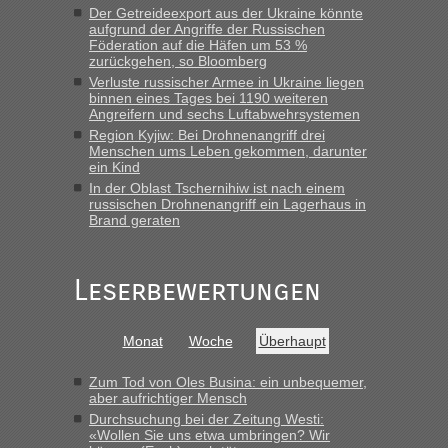
Der Getreideexport aus der Ukraine könnte
lev
in
Berichte und Reisetipps • Re: An welchem
aufgrund der Angriffe der Russischen
Grenzübergang zwischen Polen und der Ukraine geht es am
Föderation auf die Häfen um 53 %
schnellsten?
zurückgehen, so Bloomberg
Verluste russischer Armee in Ukraine liegen
„Wir sind mit unserem Wohnmobil, wie geplant am Montag
binnen eines Tages bei 1190 weiteren
15.6. in Krakovets rüber. Sehr zeitig los gegen 5 Uhr in der
Angreifern und sechs Luftabwehrsystemen
Früh. Mit sehr sehr wenig Verkehr, super bis zur Grenze. Nur
Region Kyjiw: Bei Drohnenangriff drei
8 PKW vor der Schranke....“
Menschen ums Leben gekommen, darunter
ein Kind
Frank
in
Berichte und Reisetipps • Re: An welchem
In der Oblast Tschernihiw ist nach einem
Grenzübergang zwischen Polen und der Ukraine geht es am
russischen Drohnenangriff ein Lagerhaus in
schnellsten?
Brand geraten
„Gestern 6 Stunden warten vor der Grenze Richtung Polen
in Krakowez mit dem Kleinbus. Abfertigung ging dann
Leserbewertungen
schnell da auch Passagiere mit EU-Pass dabei waren“
Bernd D-UA
in
Berichte und Reisetipps • Re: An welchem
Monat
Woche
Überhaupt
Grenzübergang zwischen Polen und der Ukraine geht es am
schnellsten?
Zum Tod von Oles Busina: ein unbequemer,
„Bin am Montag 15.6.26 um 8 Uhr in Urgyniw ausgereist,
aber aufrichtiger Mensch
das erste Mal an einem Montagmorgen ca. 15 Fahrzeuge
Durchsuchung bei der Zeitung Westi:
vor mir, bin sonst der Erste oder Zweite, egal, nach ca 20
«Wollen Sie uns etwa umbringen? Wir