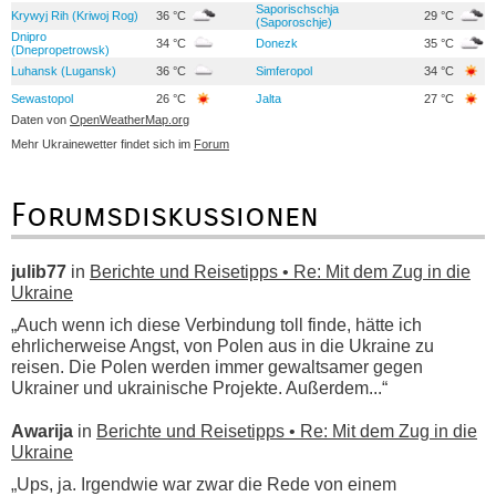
Saporischschja
Krywyj Rih (Kriwoj Rog)
36 °C
29 °C
(Saporoschje)
Dnipro
34 °C
Donezk
35 °C
(Dnepropetrowsk)
Luhansk (Lugansk)
36 °C
Simferopol
34 °C
Sewastopol
26 °C
Jalta
27 °C
Daten von
OpenWeatherMap.org
Mehr Ukrainewetter findet sich im
Forum
Forumsdiskussionen
julib77
in
Berichte und Reisetipps • Re: Mit dem Zug in die
Ukraine
„Auch wenn ich diese Verbindung toll finde, hätte ich
ehrlicherweise Angst, von Polen aus in die Ukraine zu
reisen. Die Polen werden immer gewaltsamer gegen
Ukrainer und ukrainische Projekte. Außerdem...“
Awarija
in
Berichte und Reisetipps • Re: Mit dem Zug in die
Ukraine
„Ups, ja. Irgendwie war zwar die Rede von einem