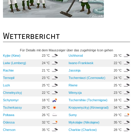
Wetterbericht
Für Details mit dem Mauszeiger über das zugehörige Icon gehen
Kyjiw (Kiew)
23 °C
Ushhorod
25 °C
Lwiw (Lemberg)
24 °C
Iwano-Frankiwsk
22 °C
Rachiw
21 °C
Jassinja
20 °C
Ternopil
23 °C
Tscherniwzi (Czernowitz)
24 °C
Luzk
25 °C
Riwne
25 °C
Chmelnyzkyj
22 °C
Winnyzja
23 °C
Schytomyr
18 °C
Tschernihiw (Tschernigow)
18 °C
Tscherkassy
29 °C
Kropywnyzkyj (Kirowograd)
34 °C
Poltawa
26 °C
Sumy
29 °C
Odessa
32 °C
Mykolajiw (Nikolajew)
35 °C
Cherson
35 °C
Charkiw (Charkow)
28 °C