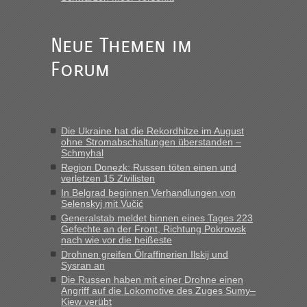
Anuleb
in
Recht, Visa und Dokumente • Re: Seit Anfang
des Jahres haben die Zollbeamten Verstöße im Wert von
fast 11 Milliarden aufgedeckt
Neue Themen im
„Am besten wäre natürlich, wenn die Frau mit dabei ist.
Forum
Alleinreisende Männer stehen schließlich immer unter
Verdacht.“
Frank
in
Recht, Visa und Dokumente • Re: Seit Anfang des
Jahres haben die Zollbeamten Verstöße im Wert von fast 11
Die Ukraine hat die Rekordhitze im August
Milliarden aufgedeckt
ohne Stromabschaltungen überstanden –
Schmyhal
„Kein Zoll. Du musst an sich nur sagen dass das privat ist
und du nicht damit handeln willst. So lange das nicht
Region Donezk: Russen töten einen und
verletzen 15 Zivilisten
Originalverpackt ist und ersichlich das nicht neu sollte es
In Belgrad beginnen Verhandlungen von
keine Probleme geben“
Selenskyj mit Vučić
Generalstab meldet binnen eines Tages 223
Eric
in
Recht, Visa und Dokumente • Deklaration
Gefechte an der Front, Richtung Pokrowsk
gebrauchter Kleidung beim Zoll
nach wie vor die heißeste
„Hallo Leute, ich weiß nicht, ob ich hier richtig bin mit meiner
Drohnen greifen Ölraffinerien Ilskij und
Sysran an
Anfrage. Ich möchte 4 Umzugskartons mit gebrauchter
Straßen Kleidung bei der Einreise in die Ukraine
Die Russen haben mit einer Drohne einen
Angriff auf die Lokomotive des Zuges Sumy–
mitnehmen. Es ist gebrauchte Kleidung...“
Kiew verübt