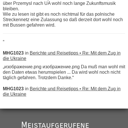
über Przemysl nach UA wohl noch lange Zukunftsmusik
bleiben.
Wie zu lesen ist gibt es noch nichtmal für das polnische
Streckennetz eine Zulassung so daß derzeit dort wohl noch
mit Bussen gefahren wird.
“
MHG1023
in
Berichte und Reisetipps • Re: Mit dem Zug in
die Ukraine
„изображение.png изображение.png Da muß man wohl mit
den Daten etwas herumspielen ... Da wird wohl noch nicht
täglich gefahren. Trotzdem Danke.“
MHG1023
in
Berichte und Reisetipps • Re: Mit dem Zug in
die Ukraine
„
Der Link zum Anbieter ist ja da.
Meistaufgerufene
Ist korrekt, aber ich finde man hätte trotzdem im Text gleich