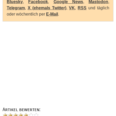
Bluesky
,
Facebook
,
Google News
,
Mastodon
,
Telegram
,
X (ehemals Twitter)
,
VK
,
RSS
und täglich
oder wöchentlich per
E-Mail
.
Artikel bewerten: