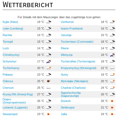
Wetterbericht
Für Details mit dem Mauszeiger über das zugehörige Icon gehen
Kyjiw (Kiew)
19 °C
Ushhorod
18 °C
Lwiw (Lemberg)
15 °C
Iwano-Frankiwsk
16 °C
Rachiw
14 °C
Jassinja
15 °C
Ternopil
15 °C
Tscherniwzi (Czernowitz)
18 °C
Luzk
14 °C
Riwne
14 °C
Chmelnyzkyj
16 °C
Winnyzja
18 °C
Schytomyr
17 °C
Tschernihiw (Tschernigow)
18 °C
Tscherkassy
20 °C
Kropywnyzkyj (Kirowograd)
22 °C
Poltawa
23 °C
Sumy
19 °C
Odessa
25 °C
Mykolajiw (Nikolajew)
25 °C
Cherson
25 °C
Charkiw (Charkow)
24 °C
Saporischschja
Krywyj Rih (Kriwoj Rog)
27 °C
26 °C
(Saporoschje)
Dnipro
26 °C
Donezk
26 °C
(Dnepropetrowsk)
Luhansk (Lugansk)
25 °C
Simferopol
21 °C
Sewastopol
23 °C
Jalta
24 °C