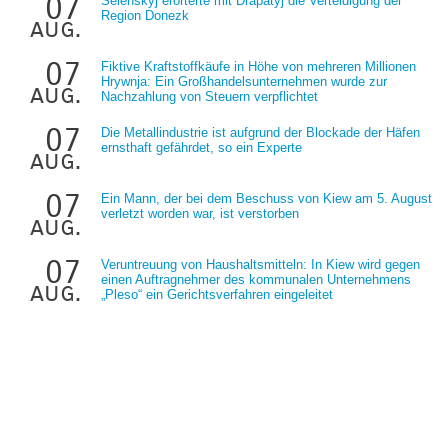
07
Selenskyj erörterte mit Drapatyj die Verteidigung der
Region Donezk
aug.
07
Fiktive Kraftstoffkäufe in Höhe von mehreren Millionen
Hrywnja: Ein Großhandelsunternehmen wurde zur
aug.
Nachzahlung von Steuern verpflichtet
07
Die Metallindustrie ist aufgrund der Blockade der Häfen
ernsthaft gefährdet, so ein Experte
aug.
07
Ein Mann, der bei dem Beschuss von Kiew am 5. August
verletzt worden war, ist verstorben
aug.
07
Veruntreuung von Haushaltsmitteln: In Kiew wird gegen
einen Auftragnehmer des kommunalen Unternehmens
aug.
„Pleso“ ein Gerichtsverfahren eingeleitet