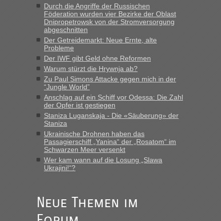
Strecke fahren wir nicht"
Durch die Angriffe der Russischen
Föderation wurden vier Bezirke der Oblast
Dnipropetrowsk von der Stromversorgung
abgeschnitten
“
Der Getreidemarkt: Neue Ernte, alte
Probleme
MHG1023
in
Berichte und Reisetipps • Re: Mit dem Zug in
Der IWF gibt Geld ohne Reformen
die Ukraine
Warum stürzt die Hrywnja ab?
„Man sollte aber explizit dazu schreiben, daß es ein Zug von
Zu Paul Simons Attacke gegen mich in der
LeoExpress ist - und nur auf deren Webseite kann man die
“Jungle World”
Fahrkarten kaufen. Zumindest ist es die erste Umsteigefreie
Anschlag auf ein Schiff vor Odessa: Die Zahl
Verbindung von Deutschland...“
der Opfer ist gestiegen
Staniza Luganskaja - Die «Säuberung» der
Staniza
Eric
in
Recht, Visa und Dokumente • Re: Deklaration
gebrauchter Kleidung beim Zoll
Ukrainische Drohnen haben das
Passagierschiff „Yanina“ der „Rosatom“ im
„Vielen Dank, mit einem Briefchen meiner Frau im Gepäck
Schwarzen Meer versenkt
gab es keine Probleme“
Wer kam wann auf die Losung „Slawa
Ukrajini!“?
Anuleb
in
Recht, Visa und Dokumente • Re: Seit Anfang
des Jahres haben die Zollbeamten Verstöße im Wert von
fast 11 Milliarden aufgedeckt
Neue Themen im
„Am besten wäre natürlich, wenn die Frau mit dabei ist.
Forum
Alleinreisende Männer stehen schließlich immer unter