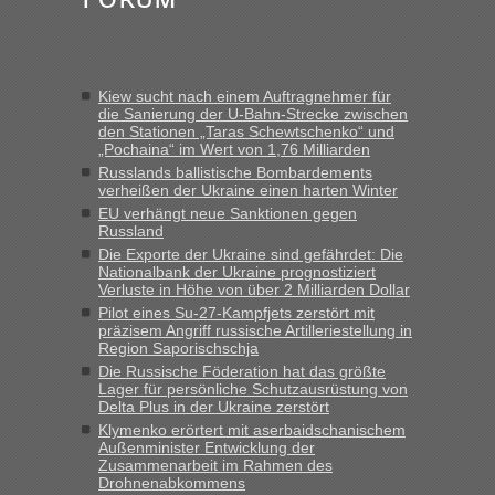
Verdacht.“
Frank
in
Recht, Visa und Dokumente • Re: Seit Anfang des
Jahres haben die Zollbeamten Verstöße im Wert von fast 11
Kiew sucht nach einem Auftragnehmer für
Milliarden aufgedeckt
die Sanierung der U-Bahn-Strecke zwischen
den Stationen „Taras Schewtschenko“ und
„Kein Zoll. Du musst an sich nur sagen dass das privat ist
„Pochaina“ im Wert von 1,76 Milliarden
und du nicht damit handeln willst. So lange das nicht
Russlands ballistische Bombardements
Originalverpackt ist und ersichlich das nicht neu sollte es
verheißen der Ukraine einen harten Winter
keine Probleme geben“
EU verhängt neue Sanktionen gegen
Russland
Eric
in
Recht, Visa und Dokumente • Deklaration
Die Exporte der Ukraine sind gefährdet: Die
gebrauchter Kleidung beim Zoll
Nationalbank der Ukraine prognostiziert
Verluste in Höhe von über 2 Milliarden Dollar
„Hallo Leute, ich weiß nicht, ob ich hier richtig bin mit meiner
Pilot eines Su-27-Kampfjets zerstört mit
Anfrage. Ich möchte 4 Umzugskartons mit gebrauchter
präzisem Angriff russische Artilleriestellung in
Straßen Kleidung bei der Einreise in die Ukraine
Region Saporischschja
mitnehmen. Es ist gebrauchte Kleidung...“
Die Russische Föderation hat das größte
Lager für persönliche Schutzausrüstung von
lev
in
Berichte und Reisetipps • Re: An welchem
Delta Plus in der Ukraine zerstört
Grenzübergang zwischen Polen und der Ukraine geht es am
Klymenko erörtert mit aserbaidschanischem
schnellsten?
Außenminister Entwicklung der
Zusammenarbeit im Rahmen des
„Wir sind mit unserem Wohnmobil, wie geplant am Montag
Drohnenabkommens
15.6. in Krakovets rüber. Sehr zeitig los gegen 5 Uhr in der