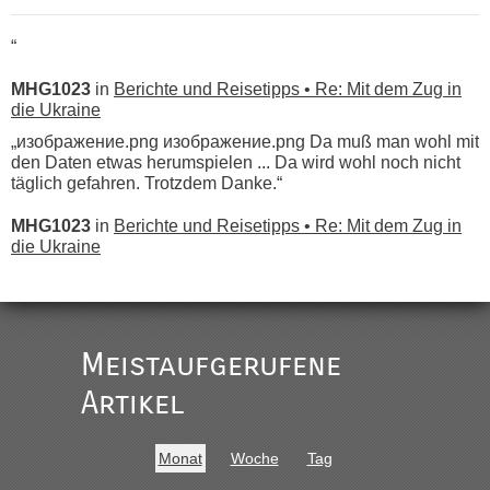
“
MHG1023
in
Berichte und Reisetipps • Re: Mit dem Zug in
die Ukraine
„изображение.png изображение.png Da muß man wohl mit
den Daten etwas herumspielen ... Da wird wohl noch nicht
täglich gefahren. Trotzdem Danke.“
MHG1023
in
Berichte und Reisetipps • Re: Mit dem Zug in
die Ukraine
„
Der Link zum Anbieter ist ja da.
Meistaufgerufene
Ist korrekt, aber ich finde man hätte trotzdem im Text gleich
darauf hinweisen können.
Artikel
War aber nicht "böse" gemeint ...
Bis jetzt sind die Tickets auch noch nicht auf der Webseite
buchbar - warum auch immer ...
Monat
Woche
Tag
Hab´s versucht - bekomme aber immer angezeigt "auf dieser