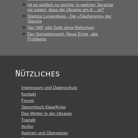
„Derzeit, ist es überall sehr voll an den Grenzen Ukraine/
Ist es wirklich so wichtig, in welcher Sprache
Polen. Zb. Krakovets 100 PKW ca. 10 h Wartezeit. Wollen
wir sagen, dass die Ukraine am A... ist?
Montag rüber, versuchen es sehr früh.“
Staniza Luganskaja - Die «Säuberung» der
Staniza
Der IWF gibt Geld ohne Reformen
Der Getreidemarkt: Neue Ernte, alte
Probleme
Nützliches
Impressum und Datenschutz
Kontakt
Forum
Stammtisch Kiew/Kyjiw
Das Wetter in der Ukraine
Translit
Archiv
Autoren und Übersetzer