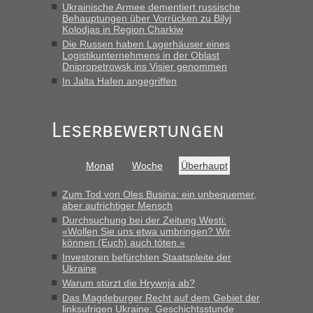
Ukrainische Armee dementiert russische
Früh. Mit sehr sehr wenig Verkehr, super bis zur Grenze. Nur
Behauptungen über Vorrücken zu Bilyj
8 PKW vor der Schranke....“
Kolodjas in Region Charkiw
Die Russen haben Lagerhäuser eines
Frank
in
Berichte und Reisetipps • Re: An welchem
Logistikunternehmens in der Oblast
Grenzübergang zwischen Polen und der Ukraine geht es am
Dnipropetrowsk ins Visier genommen
schnellsten?
In Jalta Hafen angegriffen
„Gestern 6 Stunden warten vor der Grenze Richtung Polen
in Krakowez mit dem Kleinbus. Abfertigung ging dann
Leserbewertungen
schnell da auch Passagiere mit EU-Pass dabei waren“
Bernd D-UA
in
Berichte und Reisetipps • Re: An welchem
Monat
Woche
Überhaupt
Grenzübergang zwischen Polen und der Ukraine geht es am
schnellsten?
Zum Tod von Oles Busina: ein unbequemer,
„Bin am Montag 15.6.26 um 8 Uhr in Urgyniw ausgereist,
aber aufrichtiger Mensch
das erste Mal an einem Montagmorgen ca. 15 Fahrzeuge
Durchsuchung bei der Zeitung Westi:
vor mir, bin sonst der Erste oder Zweite, egal, nach ca 20
«Wollen Sie uns etwa umbringen? Wir
Minuten wurde dann die nächste Welle...“
können (Euch) auch töten.»
Investoren befürchten Staatspleite der
lev
in
Berichte und Reisetipps • Re: An welchem
Ukraine
Grenzübergang zwischen Polen und der Ukraine geht es am
Warum stürzt die Hrywnja ab?
schnellsten?
Das Magdeburger Recht auf dem Gebiet der
linksufrigen Ukraine: Geschichtsstunde