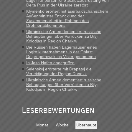
Lager für persönliche Schutzausrüstung von
Delta Plus in der Ukraine zerstört
„Hallo Leute, ich weiß nicht, ob ich hier richtig bin mit meiner
Klymenko erörtert mit aserbaidschanischem
Anfrage. Ich möchte 4 Umzugskartons mit gebrauchter
Außenminister Entwicklung der
Straßen Kleidung bei der Einreise in die Ukraine
Zusammenarbeit im Rahmen des
mitnehmen. Es ist gebrauchte Kleidung...“
Drohnenabkommens
Ukrainische Armee dementiert russische
lev
in
Berichte und Reisetipps • Re: An welchem
Behauptungen über Vorrücken zu Bilyj
Grenzübergang zwischen Polen und der Ukraine geht es am
Kolodjas in Region Charkiw
schnellsten?
Die Russen haben Lagerhäuser eines
Logistikunternehmens in der Oblast
„Wir sind mit unserem Wohnmobil, wie geplant am Montag
Dnipropetrowsk ins Visier genommen
15.6. in Krakovets rüber. Sehr zeitig los gegen 5 Uhr in der
In Jalta Hafen angegriffen
Früh. Mit sehr sehr wenig Verkehr, super bis zur Grenze. Nur
Selenskyj erörterte mit Drapatyj die
8 PKW vor der Schranke....“
Verteidigung der Region Donezk
Ukrainische Armee dementiert russische
Frank
in
Berichte und Reisetipps • Re: An welchem
Behauptungen über Vorrücken zu Bilyj
Grenzübergang zwischen Polen und der Ukraine geht es am
Kolodjas in Region Charkiw
schnellsten?
„Gestern 6 Stunden warten vor der Grenze Richtung Polen
Leserbewertungen
in Krakowez mit dem Kleinbus. Abfertigung ging dann
schnell da auch Passagiere mit EU-Pass dabei waren“
Bernd D-UA
in
Berichte und Reisetipps • Re: An welchem
Monat
Woche
Überhaupt
Grenzübergang zwischen Polen und der Ukraine geht es am