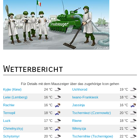
Wetterbericht
Für Details mit dem Mauszeiger über das zugehörige Icon gehen
Kyjiw (Kiew)
24 °C
Ushhorod
19 °C
Lwiw (Lemberg)
16 °C
Iwano-Frankiwsk
18 °C
Rachiw
16 °C
Jassinja
16 °C
Ternopil
18 °C
Tscherniwzi (Czernowitz)
20 °C
Luzk
17 °C
Riwne
18 °C
Chmelnyzkyj
18 °C
Winnyzja
21 °C
Schytomyr
20 °C
Tschernihiw (Tschernigow)
22 °C