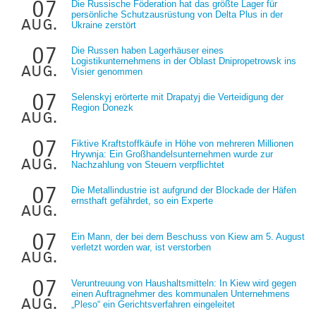
07
Die Russische Föderation hat das größte Lager für
persönliche Schutzausrüstung von Delta Plus in der
aug.
Ukraine zerstört
07
Die Russen haben Lagerhäuser eines
Logistikunternehmens in der Oblast Dnipropetrowsk ins
aug.
Visier genommen
07
Selenskyj erörterte mit Drapatyj die Verteidigung der
Region Donezk
aug.
07
Fiktive Kraftstoffkäufe in Höhe von mehreren Millionen
Hrywnja: Ein Großhandelsunternehmen wurde zur
aug.
Nachzahlung von Steuern verpflichtet
07
Die Metallindustrie ist aufgrund der Blockade der Häfen
ernsthaft gefährdet, so ein Experte
aug.
07
Ein Mann, der bei dem Beschuss von Kiew am 5. August
verletzt worden war, ist verstorben
aug.
07
Veruntreuung von Haushaltsmitteln: In Kiew wird gegen
einen Auftragnehmer des kommunalen Unternehmens
aug.
„Pleso“ ein Gerichtsverfahren eingeleitet