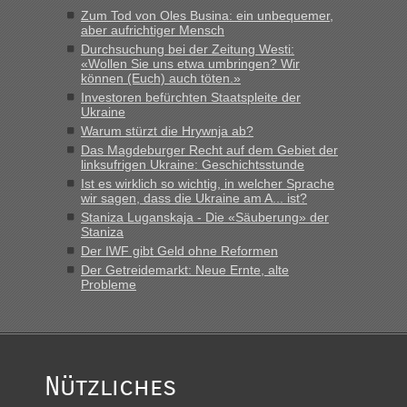
schnellsten?
Zum Tod von Oles Busina: ein unbequemer,
aber aufrichtiger Mensch
„Bin am Montag 15.6.26 um 8 Uhr in Urgyniw ausgereist,
Durchsuchung bei der Zeitung Westi:
das erste Mal an einem Montagmorgen ca. 15 Fahrzeuge
«Wollen Sie uns etwa umbringen? Wir
vor mir, bin sonst der Erste oder Zweite, egal, nach ca 20
können (Euch) auch töten.»
Minuten wurde dann die nächste Welle...“
Investoren befürchten Staatspleite der
Ukraine
lev
in
Berichte und Reisetipps • Re: An welchem
Warum stürzt die Hrywnja ab?
Grenzübergang zwischen Polen und der Ukraine geht es am
Das Magdeburger Recht auf dem Gebiet der
schnellsten?
linksufrigen Ukraine: Geschichtsstunde
Ist es wirklich so wichtig, in welcher Sprache
„Derzeit, ist es überall sehr voll an den Grenzen Ukraine/
wir sagen, dass die Ukraine am A... ist?
Polen. Zb. Krakovets 100 PKW ca. 10 h Wartezeit. Wollen
Staniza Luganskaja - Die «Säuberung» der
Montag rüber, versuchen es sehr früh.“
Staniza
Der IWF gibt Geld ohne Reformen
Der Getreidemarkt: Neue Ernte, alte
Probleme
Nützliches