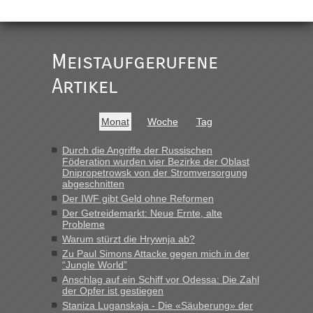
„
Der Link zum Anbieter ist ja da.
Meistaufgerufene
Ist korrekt, aber ich finde man hätte trotzdem im Text gleich
darauf hinweisen können.
Artikel
War aber nicht "böse" gemeint ...
Bis jetzt sind die Tickets auch noch nicht auf der Webseite
buchbar - warum auch immer ...
Monat
Woche
Tag
Hab´s versucht - bekomme aber immer angezeigt "auf dieser
Strecke fahren wir nicht"
Durch die Angriffe der Russischen
Föderation wurden vier Bezirke der Oblast
Dnipropetrowsk von der Stromversorgung
abgeschnitten
“
Der IWF gibt Geld ohne Reformen
Der Getreidemarkt: Neue Ernte, alte
MHG1023
in
Berichte und Reisetipps • Re: Mit dem Zug in
Probleme
die Ukraine
Warum stürzt die Hrywnja ab?
„Man sollte aber explizit dazu schreiben, daß es ein Zug von
Zu Paul Simons Attacke gegen mich in der
LeoExpress ist - und nur auf deren Webseite kann man die
“Jungle World”
Fahrkarten kaufen. Zumindest ist es die erste Umsteigefreie
Anschlag auf ein Schiff vor Odessa: Die Zahl
Verbindung von Deutschland...“
der Opfer ist gestiegen
Staniza Luganskaja - Die «Säuberung» der