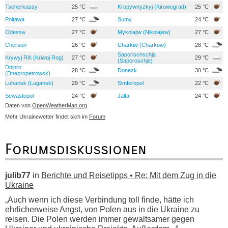
Tscherkassy
25 °C
Kropywnyzkyj (Kirowograd)
25 °C
Poltawa
27 °C
Sumy
24 °C
Odessa
27 °C
Mykolajiw (Nikolajew)
27 °C
Cherson
26 °C
Charkiw (Charkow)
28 °C
Saporischschja
Krywyj Rih (Kriwoj Rog)
27 °C
29 °C
(Saporoschje)
Dnipro
28 °C
Donezk
30 °C
(Dnepropetrowsk)
Luhansk (Lugansk)
29 °C
Simferopol
22 °C
Sewastopol
24 °C
Jalta
24 °C
Daten von
OpenWeatherMap.org
Mehr Ukrainewetter findet sich im
Forum
Forumsdiskussionen
julib77
in
Berichte und Reisetipps • Re: Mit dem Zug in die
Ukraine
„Auch wenn ich diese Verbindung toll finde, hätte ich
ehrlicherweise Angst, von Polen aus in die Ukraine zu
reisen. Die Polen werden immer gewaltsamer gegen