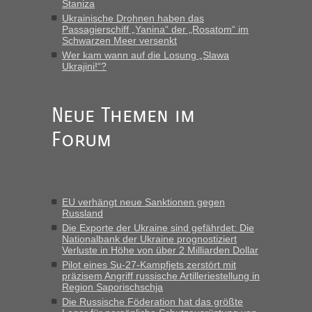
Staniza
Eric
in
Recht, Visa und Dokumente • Re: Deklaration
gebrauchter Kleidung beim Zoll
Ukrainische Drohnen haben das
Passagierschiff „Yanina“ der „Rosatom“ im
„Vielen Dank, mit einem Briefchen meiner Frau im Gepäck
Schwarzen Meer versenkt
gab es keine Probleme“
Wer kam wann auf die Losung „Slawa
Ukrajini!“?
Anuleb
in
Recht, Visa und Dokumente • Re: Seit Anfang
des Jahres haben die Zollbeamten Verstöße im Wert von
fast 11 Milliarden aufgedeckt
Neue Themen im
„Am besten wäre natürlich, wenn die Frau mit dabei ist.
Forum
Alleinreisende Männer stehen schließlich immer unter
Verdacht.“
Frank
in
Recht, Visa und Dokumente • Re: Seit Anfang des
Jahres haben die Zollbeamten Verstöße im Wert von fast 11
EU verhängt neue Sanktionen gegen
Milliarden aufgedeckt
Russland
„Kein Zoll. Du musst an sich nur sagen dass das privat ist
Die Exporte der Ukraine sind gefährdet: Die
und du nicht damit handeln willst. So lange das nicht
Nationalbank der Ukraine prognostiziert
Verluste in Höhe von über 2 Milliarden Dollar
Originalverpackt ist und ersichlich das nicht neu sollte es
Pilot eines Su-27-Kampfjets zerstört mit
keine Probleme geben“
präzisem Angriff russische Artilleriestellung in
Region Saporischschja
Eric
in
Recht, Visa und Dokumente • Deklaration
Die Russische Föderation hat das größte
gebrauchter Kleidung beim Zoll