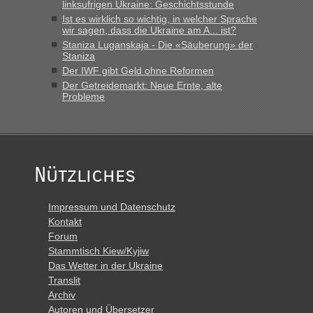
Polen. Zb. Krakovets 100 PKW ca. 10 h Wartezeit. Wollen
linksufrigen Ukraine: Geschichtsstunde
Montag rüber, versuchen es sehr früh.“
Ist es wirklich so wichtig, in welcher Sprache
wir sagen, dass die Ukraine am A... ist?
Staniza Luganskaja - Die «Säuberung» der
Staniza
Der IWF gibt Geld ohne Reformen
Der Getreidemarkt: Neue Ernte, alte
Probleme
Nützliches
Impressum und Datenschutz
Kontakt
Forum
Stammtisch Kiew/Kyjiw
Das Wetter in der Ukraine
Translit
Archiv
Autoren und Übersetzer