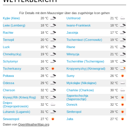
Für Details mit dem Mauszeiger über das zugehörige Icon gehen
Kyjiw (Kiew)
20 °C
Ushhorod
21 °C
Lwiw (Lemberg)
18 °C
Iwano-Frankiwsk
18 °C
Rachiw
18 °C
Jassinja
17 °C
Ternopil
20 °C
Tscherniwzi (Czernowitz)
19 °C
Luzk
20 °C
Riwne
21 °C
Chmelnyzkyj
19 °C
Winnyzja
21 °C
Schytomyr
16 °C
Tschernihiw (Tschernigow)
18 °C
Tscherkassy
26 °C
Kropywnyzkyj (Kirowograd)
30 °C
Poltawa
28 °C
Sumy
26 °C
Odessa
29 °C
Mykolajiw (Nikolajew)
32 °C
Cherson
32 °C
Charkiw (Charkow)
30 °C
Saporischschja
Krywyj Rih (Kriwoj Rog)
32 °C
34 °C
(Saporoschje)
Dnipro
32 °C
Donezk
32 °C
(Dnepropetrowsk)
Luhansk (Lugansk)
31 °C
Simferopol
29 °C
Sewastopol
27 °C
Jalta
27 °C
Daten von
OpenWeatherMap.org