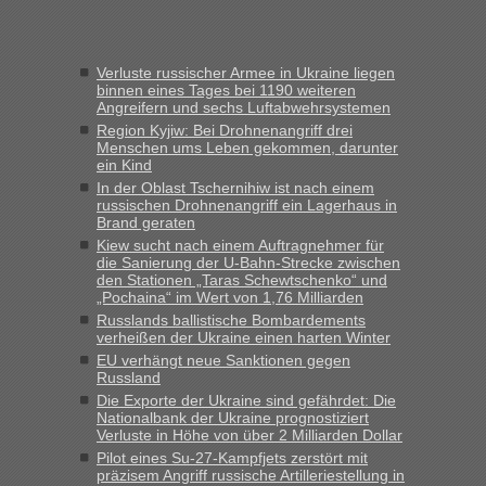
Frank
in
Recht, Visa und Dokumente • Re: Seit Anfang des
Jahres haben die Zollbeamten Verstöße im Wert von fast 11
Verluste russischer Armee in Ukraine liegen
Milliarden aufgedeckt
binnen eines Tages bei 1190 weiteren
Angreifern und sechs Luftabwehrsystemen
„Kein Zoll. Du musst an sich nur sagen dass das privat ist
und du nicht damit handeln willst. So lange das nicht
Region Kyjiw: Bei Drohnenangriff drei
Menschen ums Leben gekommen, darunter
Originalverpackt ist und ersichlich das nicht neu sollte es
ein Kind
keine Probleme geben“
In der Oblast Tschernihiw ist nach einem
russischen Drohnenangriff ein Lagerhaus in
Eric
in
Recht, Visa und Dokumente • Deklaration
Brand geraten
gebrauchter Kleidung beim Zoll
Kiew sucht nach einem Auftragnehmer für
die Sanierung der U-Bahn-Strecke zwischen
„Hallo Leute, ich weiß nicht, ob ich hier richtig bin mit meiner
den Stationen „Taras Schewtschenko“ und
Anfrage. Ich möchte 4 Umzugskartons mit gebrauchter
„Pochaina“ im Wert von 1,76 Milliarden
Straßen Kleidung bei der Einreise in die Ukraine
Russlands ballistische Bombardements
mitnehmen. Es ist gebrauchte Kleidung...“
verheißen der Ukraine einen harten Winter
EU verhängt neue Sanktionen gegen
lev
in
Berichte und Reisetipps • Re: An welchem
Russland
Grenzübergang zwischen Polen und der Ukraine geht es am
Die Exporte der Ukraine sind gefährdet: Die
schnellsten?
Nationalbank der Ukraine prognostiziert
Verluste in Höhe von über 2 Milliarden Dollar
„Wir sind mit unserem Wohnmobil, wie geplant am Montag
Pilot eines Su-27-Kampfjets zerstört mit
15.6. in Krakovets rüber. Sehr zeitig los gegen 5 Uhr in der
präzisem Angriff russische Artilleriestellung in
Früh. Mit sehr sehr wenig Verkehr, super bis zur Grenze. Nur