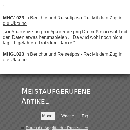
“
MHG1023
in
Berichte und Reisetipps • Re: Mit dem Zug in
die Ukraine
„изображение.png изображение.png Da muß man wohl mit
den Daten etwas herumspielen ... Da wird wohl noch nicht
täglich gefahren. Trotzdem Danke.“
MHG1023
in
Berichte und Reisetipps • Re: Mit dem Zug in
die Ukraine
„
Der Link zum Anbieter ist ja da.
Meistaufgerufene
Ist korrekt, aber ich finde man hätte trotzdem im Text gleich
darauf hinweisen können.
Artikel
War aber nicht "böse" gemeint ...
Bis jetzt sind die Tickets auch noch nicht auf der Webseite
buchbar - warum auch immer ...
Monat
Woche
Tag
Hab´s versucht - bekomme aber immer angezeigt "auf dieser
Strecke fahren wir nicht"
Durch die Angriffe der Russischen