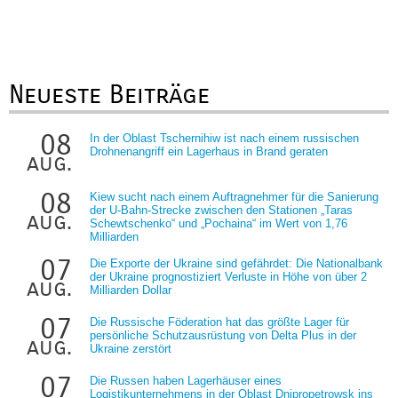
Neueste Beiträge
08
In der Oblast Tschernihiw ist nach einem russischen
Drohnenangriff ein Lagerhaus in Brand geraten
aug.
08
Kiew sucht nach einem Auftragnehmer für die Sanierung
der U-Bahn-Strecke zwischen den Stationen „Taras
aug.
Schewtschenko“ und „Pochaina“ im Wert von 1,76
Milliarden
07
Die Exporte der Ukraine sind gefährdet: Die Nationalbank
der Ukraine prognostiziert Verluste in Höhe von über 2
aug.
Milliarden Dollar
07
Die Russische Föderation hat das größte Lager für
persönliche Schutzausrüstung von Delta Plus in der
aug.
Ukraine zerstört
07
Die Russen haben Lagerhäuser eines
Logistikunternehmens in der Oblast Dnipropetrowsk ins