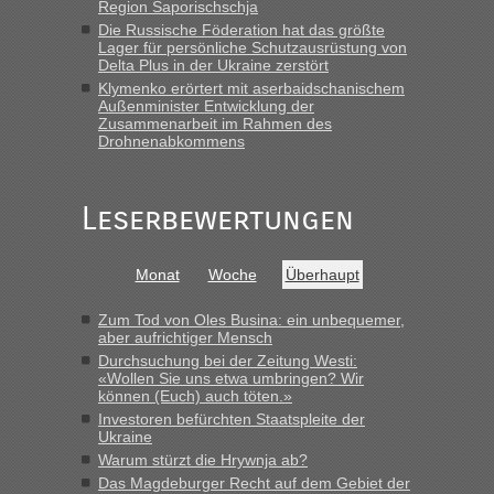
Region Saporischschja
8 PKW vor der Schranke....“
Die Russische Föderation hat das größte
Lager für persönliche Schutzausrüstung von
Frank
in
Berichte und Reisetipps • Re: An welchem
Delta Plus in der Ukraine zerstört
Grenzübergang zwischen Polen und der Ukraine geht es am
Klymenko erörtert mit aserbaidschanischem
schnellsten?
Außenminister Entwicklung der
Zusammenarbeit im Rahmen des
„Gestern 6 Stunden warten vor der Grenze Richtung Polen
Drohnenabkommens
in Krakowez mit dem Kleinbus. Abfertigung ging dann
schnell da auch Passagiere mit EU-Pass dabei waren“
Leserbewertungen
Bernd D-UA
in
Berichte und Reisetipps • Re: An welchem
Grenzübergang zwischen Polen und der Ukraine geht es am
schnellsten?
Monat
Woche
Überhaupt
„Bin am Montag 15.6.26 um 8 Uhr in Urgyniw ausgereist,
das erste Mal an einem Montagmorgen ca. 15 Fahrzeuge
Zum Tod von Oles Busina: ein unbequemer,
vor mir, bin sonst der Erste oder Zweite, egal, nach ca 20
aber aufrichtiger Mensch
Minuten wurde dann die nächste Welle...“
Durchsuchung bei der Zeitung Westi:
«Wollen Sie uns etwa umbringen? Wir
können (Euch) auch töten.»
lev
in
Berichte und Reisetipps • Re: An welchem
Investoren befürchten Staatspleite der
Grenzübergang zwischen Polen und der Ukraine geht es am
Ukraine
schnellsten?
Warum stürzt die Hrywnja ab?
„Derzeit, ist es überall sehr voll an den Grenzen Ukraine/
Das Magdeburger Recht auf dem Gebiet der