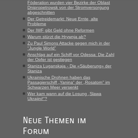
Föderation wurden vier Bezirke der Oblast
Dnipropetrowsk von der Stromversorgung
abgeschnitten
“
Der Getreidemarkt: Neue Ernte, alte
Probleme
MHG1023
in
Berichte und Reisetipps • Re: Mit dem Zug in
Der IWF gibt Geld ohne Reformen
die Ukraine
Warum stürzt die Hrywnja ab?
„Man sollte aber explizit dazu schreiben, daß es ein Zug von
Zu Paul Simons Attacke gegen mich in der
LeoExpress ist - und nur auf deren Webseite kann man die
“Jungle World”
Fahrkarten kaufen. Zumindest ist es die erste Umsteigefreie
Anschlag auf ein Schiff vor Odessa: Die Zahl
Verbindung von Deutschland...“
der Opfer ist gestiegen
Staniza Luganskaja - Die «Säuberung» der
Staniza
Eric
in
Recht, Visa und Dokumente • Re: Deklaration
gebrauchter Kleidung beim Zoll
Ukrainische Drohnen haben das
Passagierschiff „Yanina“ der „Rosatom“ im
„Vielen Dank, mit einem Briefchen meiner Frau im Gepäck
Schwarzen Meer versenkt
gab es keine Probleme“
Wer kam wann auf die Losung „Slawa
Ukrajini!“?
Anuleb
in
Recht, Visa und Dokumente • Re: Seit Anfang
des Jahres haben die Zollbeamten Verstöße im Wert von
fast 11 Milliarden aufgedeckt
Neue Themen im
„Am besten wäre natürlich, wenn die Frau mit dabei ist.
Forum
Alleinreisende Männer stehen schließlich immer unter
Verdacht.“