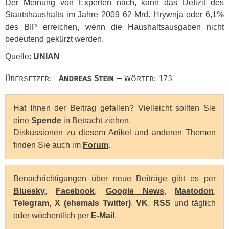
Der Meinung von Experten nach, kann das Defizit des
Staatshaushalts im Jahre 2009 62 Mrd. Hrywnja oder 6,1%
des
BIP
erreichen, wenn die Haushaltsausgaben nicht
bedeutend gekürzt werden.
Quelle:
UNIAN
Übersetzer:
Andreas Stein
— Wörter: 173
Hat Ihnen der Beitrag gefallen? Vielleicht sollten Sie
eine
Spende
in Betracht ziehen.
Diskussionen zu diesem Artikel und anderen Themen
finden Sie auch im
Forum
.
Benachrichtigungen über neue Beiträge gibt es per
Bluesky
,
Facebook
,
Google News
,
Mastodon
,
Telegram
,
X (ehemals Twitter)
,
VK
,
RSS
und täglich
oder wöchentlich per
E-Mail
.