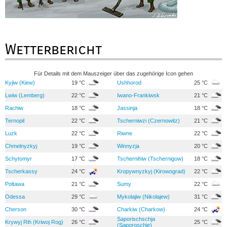
Wetterbericht
Für Details mit dem Mauszeiger über das zugehörige Icon gehen
Kyjiw (Kiew)
19 °C
Ushhorod
25 °C
Lwiw (Lemberg)
22 °C
Iwano-Frankiwsk
21 °C
Rachiw
18 °C
Jassinja
18 °C
Ternopil
22 °C
Tscherniwzi (Czernowitz)
21 °C
Luzk
22 °C
Riwne
22 °C
Chmelnyzkyj
19 °C
Winnyzja
20 °C
Schytomyr
17 °C
Tschernihiw (Tschernigow)
18 °C
Tscherkassy
24 °C
Kropywnyzkyj (Kirowograd)
22 °C
Poltawa
21 °C
Sumy
22 °C
Odessa
29 °C
Mykolajiw (Nikolajew)
31 °C
Cherson
30 °C
Charkiw (Charkow)
24 °C
Saporischschja
Krywyj Rih (Kriwoj Rog)
26 °C
25 °C
(Saporoschje)