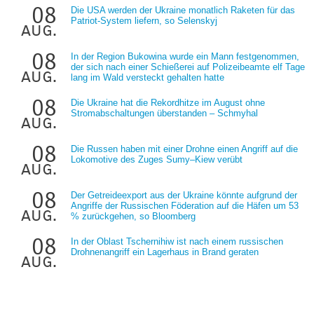
08
Die USA werden der Ukraine monatlich Raketen für das
Patriot-System liefern, so Selenskyj
aug.
08
In der Region Bukowina wurde ein Mann festgenommen,
der sich nach einer Schießerei auf Polizeibeamte elf Tage
aug.
lang im Wald versteckt gehalten hatte
08
Die Ukraine hat die Rekordhitze im August ohne
Stromabschaltungen überstanden – Schmyhal
aug.
08
Die Russen haben mit einer Drohne einen Angriff auf die
Lokomotive des Zuges Sumy–Kiew verübt
aug.
08
Der Getreideexport aus der Ukraine könnte aufgrund der
Angriffe der Russischen Föderation auf die Häfen um 53
aug.
% zurückgehen, so Bloomberg
08
In der Oblast Tschernihiw ist nach einem russischen
Drohnenangriff ein Lagerhaus in Brand geraten
aug.