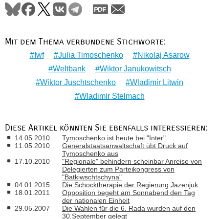
Mit dem Thema verbundene Stichworte:
Iwf
Julia Timoschenko
Nikolaj Asarow
Weltbank
Wiktor Janukowitsch
Wiktor Juschtschenko
Wladimir Litwin
Wladimir Stelmach
Diese Artikel könnten Sie ebenfalls interessieren:
14.05.2010
Tymoschenko ist heute bei "Inter"
11.05.2010
Generalstaatsanwaltschaft übt Druck auf
Tymoschenko aus
17.10.2010
"Regionale" behindern scheinbar Anreise von
Delegierten zum Parteikongress von
"Batkiwschtschyna"
04.01.2015
Die Schocktherapie der Regierung Jazenjuk
18.01.2011
Opposition begeht am Sonnabend den Tag
der nationalen Einheit
29.05.2007
Die Wahlen für die 6. Rada wurden auf den
30.September gelegt