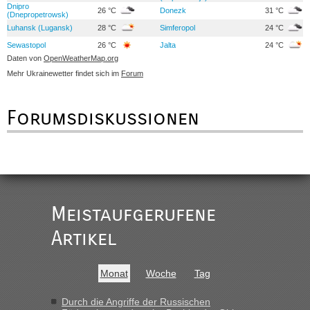
Dnipro
26 °C
Donezk
31 °C
(Dnepropetrowsk)
Luhansk (Lugansk)
28 °C
Simferopol
24 °C
Sewastopol
26 °C
Jalta
24 °C
Daten von
OpenWeatherMap.org
Mehr Ukrainewetter findet sich im
Forum
Forumsdiskussionen
Meistaufgerufene
Artikel
Monat
Woche
Tag
Durch die Angriffe der Russischen