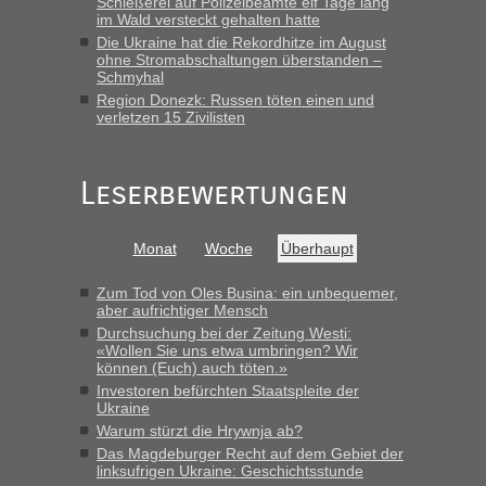
Schießerei auf Polizeibeamte elf Tage lang
im Wald versteckt gehalten hatte
Die Ukraine hat die Rekordhitze im August
ohne Stromabschaltungen überstanden –
Schmyhal
Region Donezk: Russen töten einen und
verletzen 15 Zivilisten
Leserbewertungen
Monat
Woche
Überhaupt
Zum Tod von Oles Busina: ein unbequemer,
aber aufrichtiger Mensch
Durchsuchung bei der Zeitung Westi:
«Wollen Sie uns etwa umbringen? Wir
können (Euch) auch töten.»
Investoren befürchten Staatspleite der
Ukraine
Warum stürzt die Hrywnja ab?
Das Magdeburger Recht auf dem Gebiet der
linksufrigen Ukraine: Geschichtsstunde