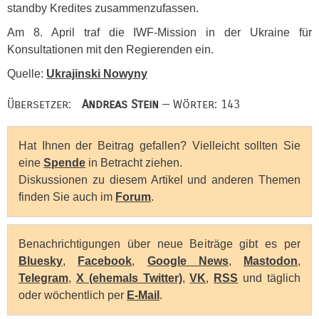
standby Kredites zusammenzufassen.
Am 8. April traf die
IWF
-Mission in der Ukraine für
Konsultationen mit den Regierenden ein.
Quelle:
Ukrajinski Nowyny
Übersetzer:
Andreas Stein
— Wörter: 143
Hat Ihnen der Beitrag gefallen? Vielleicht sollten Sie
eine
Spende
in Betracht ziehen.
Diskussionen zu diesem Artikel und anderen Themen
finden Sie auch im
Forum
.
Benachrichtigungen über neue Beiträge gibt es per
Bluesky
,
Facebook
,
Google News
,
Mastodon
,
Telegram
,
X (ehemals Twitter)
,
VK
,
RSS
und täglich
oder wöchentlich per
E-Mail
.