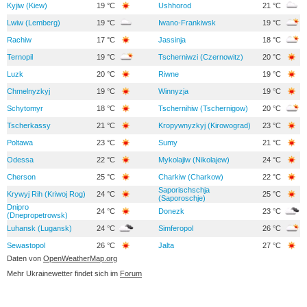
Kyjiw (Kiew)
19 °C
Ushhorod
21 °C
Lwiw (Lemberg)
19 °C
Iwano-Frankiwsk
19 °C
Rachiw
17 °C
Jassinja
18 °C
Ternopil
19 °C
Tscherniwzi (Czernowitz)
20 °C
Luzk
20 °C
Riwne
19 °C
Chmelnyzkyj
19 °C
Winnyzja
19 °C
Schytomyr
18 °C
Tschernihiw (Tschernigow)
20 °C
Tscherkassy
21 °C
Kropywnyzkyj (Kirowograd)
23 °C
Poltawa
23 °C
Sumy
21 °C
Odessa
22 °C
Mykolajiw (Nikolajew)
24 °C
Cherson
25 °C
Charkiw (Charkow)
22 °C
Saporischschja
Krywyj Rih (Kriwoj Rog)
24 °C
25 °C
(Saporoschje)
Dnipro
24 °C
Donezk
23 °C
(Dnepropetrowsk)
Luhansk (Lugansk)
24 °C
Simferopol
26 °C
Sewastopol
26 °C
Jalta
27 °C
Daten von
OpenWeatherMap.org
Mehr Ukrainewetter findet sich im
Forum