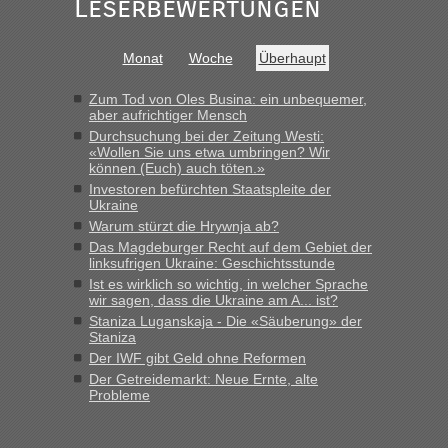
Leserbewertungen
Monat
Woche
Überhaupt
Zum Tod von Oles Busina: ein unbequemer,
aber aufrichtiger Mensch
Durchsuchung bei der Zeitung Westi:
«Wollen Sie uns etwa umbringen? Wir
können (Euch) auch töten.»
Investoren befürchten Staatspleite der
Ukraine
Warum stürzt die Hrywnja ab?
Das Magdeburger Recht auf dem Gebiet der
linksufrigen Ukraine: Geschichtsstunde
Ist es wirklich so wichtig, in welcher Sprache
wir sagen, dass die Ukraine am A... ist?
Staniza Luganskaja - Die «Säuberung» der
Staniza
Der IWF gibt Geld ohne Reformen
Der Getreidemarkt: Neue Ernte, alte
Probleme