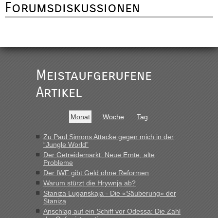
Forumsdiskussionen
Meistaufgerufene
Artikel
Monat
Woche
Tag
Zu Paul Simons Attacke gegen mich in der
“Jungle World”
Der Getreidemarkt: Neue Ernte, alte
Probleme
Der IWF gibt Geld ohne Reformen
Warum stürzt die Hrywnja ab?
Staniza Luganskaja - Die «Säuberung» der
Staniza
Anschlag auf ein Schiff vor Odessa: Die Zahl