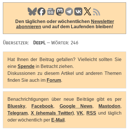
Den täglichen oder wöchentlichen
Newsletter
abonnieren
und auf dem Laufenden bleiben!
Übersetzer:
DeepL
— Wörter: 246
Hat Ihnen der Beitrag gefallen? Vielleicht sollten Sie
eine
Spende
in Betracht ziehen.
Diskussionen zu diesem Artikel und anderen Themen
finden Sie auch im
Forum
.
Benachrichtigungen über neue Beiträge gibt es per
Bluesky
,
Facebook
,
Google News
,
Mastodon
,
Telegram
,
X (ehemals Twitter)
,
VK
,
RSS
und täglich
oder wöchentlich per
E-Mail
.