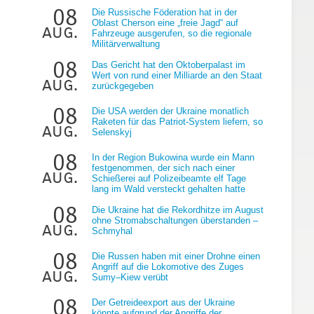
08
Die Russische Föderation hat in der
Oblast Cherson eine „freie Jagd“ auf
aug.
Fahrzeuge ausgerufen, so die regionale
Militärverwaltung
08
Das Gericht hat den Oktoberpalast im
Wert von rund einer Milliarde an den Staat
aug.
zurückgegeben
g
08
Die USA werden der Ukraine monatlich
Raketen für das Patriot-System liefern, so
aug.
Selenskyj
08
In der Region Bukowina wurde ein Mann
festgenommen, der sich nach einer
aug.
Schießerei auf Polizeibeamte elf Tage
lang im Wald versteckt gehalten hatte
08
Die Ukraine hat die Rekordhitze im August
ohne Stromabschaltungen überstanden –
aug.
Schmyhal
08
Die Russen haben mit einer Drohne einen
Angriff auf die Lokomotive des Zuges
aug.
Sumy–Kiew verübt
08
Der Getreideexport aus der Ukraine
könnte aufgrund der Angriffe der