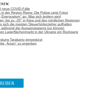
eren:
00 neue COVID-Fälle
in der Region Riwne: Die Polizei zeigt Fotos
 „Energoatom“ an: Was sich ändern wird
n: bis zu -20° in Kiew und den nördlichen Regionen
o sich die meisten Steuerhinterzieher aufhalten
n während der Ausgangssperre tun können
den Lagerflächenmarkt in der Ukraine ein Rückgang
estung Tarakaniv eingestürzt
ette „Arsen“ zu erwerben
REIBEN