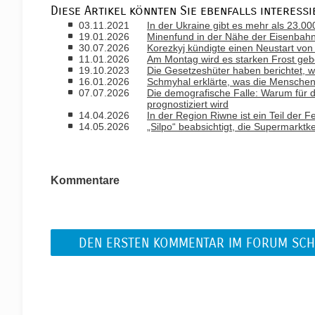
Diese Artikel könnten Sie ebenfalls interessi
03.11.2021
In der Ukraine gibt es mehr als 23.0
19.01.2026
Minenfund in der Nähe der Eisenbahn 
30.07.2026
Korezkyj kündigte einen Neustart von
11.01.2026
Am Montag wird es starken Frost gebe
19.10.2023
Die Gesetzeshüter haben berichtet, w
16.01.2026
Schmyhal erklärte, was die Mensche
07.07.2026
Die demografische Falle: Warum für 
prognostiziert wird
14.04.2026
In der Region Riwne ist ein Teil der F
14.05.2026
„Silpo“ beabsichtigt, die Supermarktk
Kommentare
DEN ERSTEN KOMMENTAR IM FORUM SCH