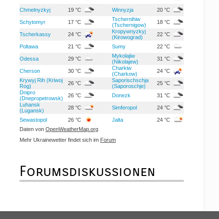
Chmelnyzkyj
19 °C
Winnyzja
20 °C
Tschernihiw
Schytomyr
17 °C
18 °C
(Tschernigow)
Kropywnyzkyj
Tscherkassy
24 °C
22 °C
(Kirowograd)
Poltawa
21 °C
Sumy
22 °C
Mykolajiw
Odessa
29 °C
31 °C
(Nikolajew)
Charkiw
Cherson
30 °C
24 °C
(Charkow)
Krywyj Rih (Kriwoj
Saporischschja
26 °C
25 °C
Rog)
(Saporoschje)
Dnipro
26 °C
Donezk
31 °C
(Dnepropetrowsk)
Luhansk
28 °C
Simferopol
24 °C
(Lugansk)
Sewastopol
26 °C
Jalta
24 °C
Daten von
OpenWeatherMap.org
Mehr Ukrainewetter findet sich im
Forum
Forumsdiskussionen