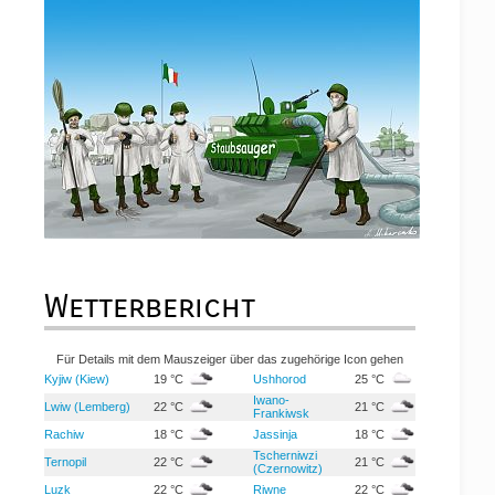
Wetterbericht
Für Details mit dem Mauszeiger über das zugehörige Icon gehen
Kyjiw (Kiew)
19 °C
Ushhorod
25 °C
Iwano-
Lwiw (Lemberg)
22 °C
21 °C
Frankiwsk
Rachiw
18 °C
Jassinja
18 °C
Tscherniwzi
Ternopil
22 °C
21 °C
(Czernowitz)
Luzk
22 °C
Riwne
22 °C