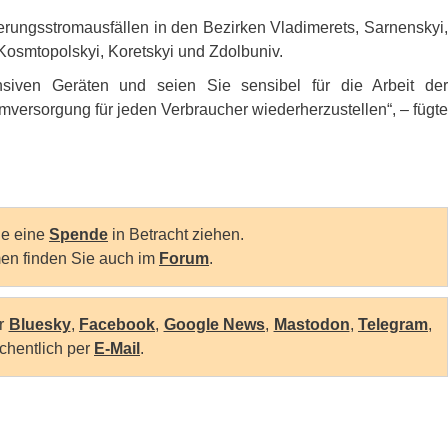
erungsstromausfällen in den Bezirken Vladimerets, Sarnenskyi,
Kosmtopolskyi, Koretskyi und Zdolbuniv.
nsiven Geräten und seien Sie sensibel für die Arbeit der
mversorgung für jeden Verbraucher wiederherzustellen“, – fügte
Sie eine
Spende
in Betracht ziehen.
en finden Sie auch im
Forum
.
er
Bluesky
,
Facebook
,
Google News
,
Mastodon
,
Telegram
,
chentlich per
E-Mail
.