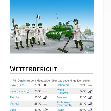
Wetterbericht
Für Details mit dem Mauszeiger über das zugehörige Icon gehen
Kyjiw (Kiew)
29 °C
Ushhorod
29 °C
Iwano-
Lwiw (Lemberg)
26 °C
24 °C
Frankiwsk
Rachiw
20 °C
Jassinja
21 °C
Tscherniwzi
Ternopil
25 °C
23 °C
(Czernowitz)
Luzk
31 °C
Riwne
30 °C