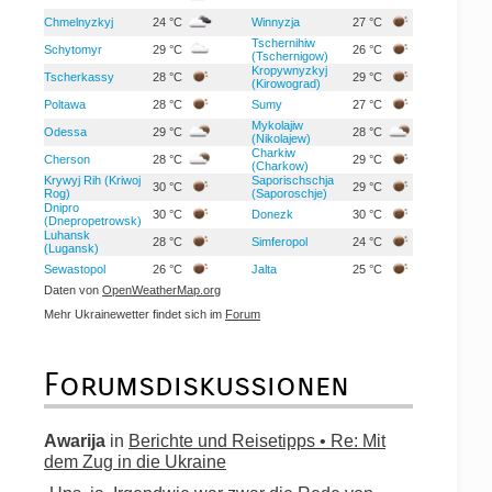
Chmelnyzkyj
24 °C
Winnyzja
27 °C
Tschernihiw
Schytomyr
29 °C
26 °C
(Tschernigow)
Kropywnyzkyj
Tscherkassy
28 °C
29 °C
(Kirowograd)
Poltawa
28 °C
Sumy
27 °C
Mykolajiw
Odessa
29 °C
28 °C
(Nikolajew)
Charkiw
Cherson
28 °C
29 °C
(Charkow)
Krywyj Rih (Kriwoj
Saporischschja
30 °C
29 °C
Rog)
(Saporoschje)
Dnipro
30 °C
Donezk
30 °C
(Dnepropetrowsk)
Luhansk
28 °C
Simferopol
24 °C
(Lugansk)
Sewastopol
26 °C
Jalta
25 °C
Daten von
OpenWeatherMap.org
Mehr Ukrainewetter findet sich im
Forum
Forumsdiskussionen
Awarija
in
Berichte und Reisetipps • Re: Mit
dem Zug in die Ukraine