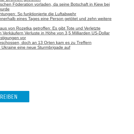
ischen Föderation vorladen, da seine Botschaft in Kiew bei
wurde
tungen: So funktionierte die Luftabwehr
nnerhalb eines Tages eine Person getötet und zehn weitere
aus von Rozetka getroffen: Es gibt Tote und Verletzte
n Verkäufern Verluste in Höhe von 3,5 Milliarden US-Dollar
nstigungen vor
schossen, doch an 13 Orten kam es zu Treffern
r Ukraine eine neue Sturmbrigade auf
REIBEN