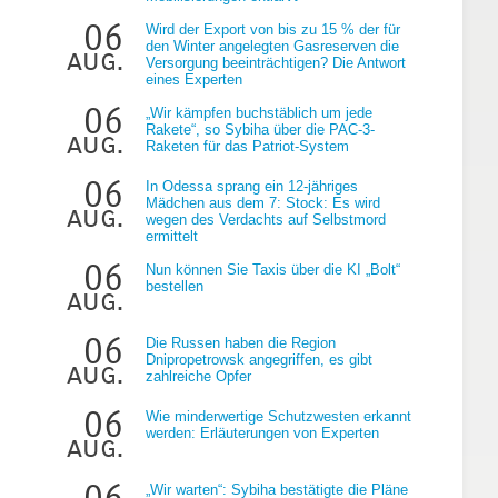
06
Wird der Export von bis zu 15 % der für
den Winter angelegten Gasreserven die
aug.
Versorgung beeinträchtigen? Die Antwort
eines Experten
06
„Wir kämpfen buchstäblich um jede
Rakete“, so Sybiha über die PAC-3-
aug.
Raketen für das Patriot-System
06
In Odessa sprang ein 12-jähriges
Mädchen aus dem 7: Stock: Es wird
aug.
wegen des Verdachts auf Selbstmord
ermittelt
06
Nun können Sie Taxis über die KI „Bolt“
bestellen
aug.
06
Die Russen haben die Region
Dnipropetrowsk angegriffen, es gibt
aug.
zahlreiche Opfer
06
Wie minderwertige Schutzwesten erkannt
werden: Erläuterungen von Experten
aug.
06
„Wir warten“: Sybiha bestätigte die Pläne