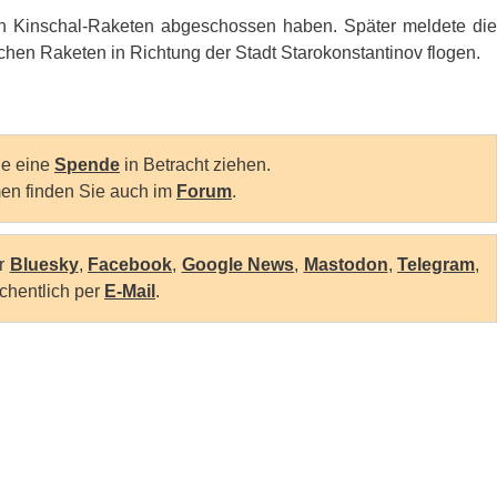
 Kinschal-Raketen abgeschossen haben. Später meldete die
dlichen Raketen in Richtung der Stadt Starokonstantinov flogen.
Sie eine
Spende
in Betracht ziehen.
en finden Sie auch im
Forum
.
er
Bluesky
,
Facebook
,
Google News
,
Mastodon
,
Telegram
,
chentlich per
E-Mail
.