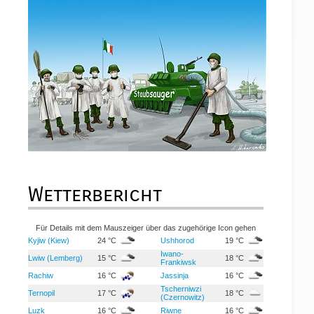
Wetterbericht
Für Details mit dem Mauszeiger über das zugehörige Icon gehen
Kyjiw (Kiew)
24 °C
Ushhorod
19 °C
Iwano-
Lwiw (Lemberg)
15 °C
18 °C
Frankiwsk
Rachiw
16 °C
Jassinja
16 °C
Tscherniwzi
Ternopil
17 °C
18 °C
(Czernowitz)
Luzk
16 °C
Riwne
16 °C