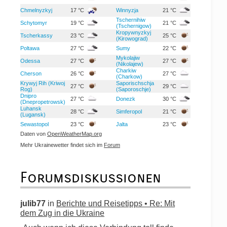
Chmelnyzkyj
17 °C
Winnyzja
21 °C
Tschernihiw
Schytomyr
19 °C
21 °C
(Tschernigow)
Kropywnyzkyj
Tscherkassy
23 °C
25 °C
(Kirowograd)
Poltawa
27 °C
Sumy
22 °C
Mykolajiw
Odessa
27 °C
27 °C
(Nikolajew)
Charkiw
Cherson
26 °C
27 °C
(Charkow)
Krywyj Rih (Kriwoj
Saporischschja
27 °C
29 °C
Rog)
(Saporoschje)
Dnipro
27 °C
Donezk
30 °C
(Dnepropetrowsk)
Luhansk
28 °C
Simferopol
21 °C
(Lugansk)
Sewastopol
23 °C
Jalta
23 °C
Daten von
OpenWeatherMap.org
Mehr Ukrainewetter findet sich im
Forum
Forumsdiskussionen
julib77
in
Berichte und Reisetipps • Re: Mit
dem Zug in die Ukraine