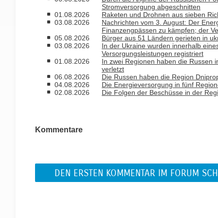
Stromversorgung abgeschnitten
01.08.2026
Raketen und Drohnen aus sieben Rich
03.08.2026
Nachrichten vom 3. August: Der Ener
Finanzengpässen zu kämpfen; der Ver
05.08.2026
Bürger aus 51 Ländern gerieten in uk
03.08.2026
In der Ukraine wurden innerhalb ein
Versorgungsleistungen registriert
01.08.2026
In zwei Regionen haben die Russen i
verletzt
06.08.2026
Die Russen haben die Region Dniprope
04.08.2026
Die Energieversorgung in fünf Regio
02.08.2026
Die Folgen der Beschüsse in der Reg
Kommentare
DEN ERSTEN KOMMENTAR IM FORUM SCH