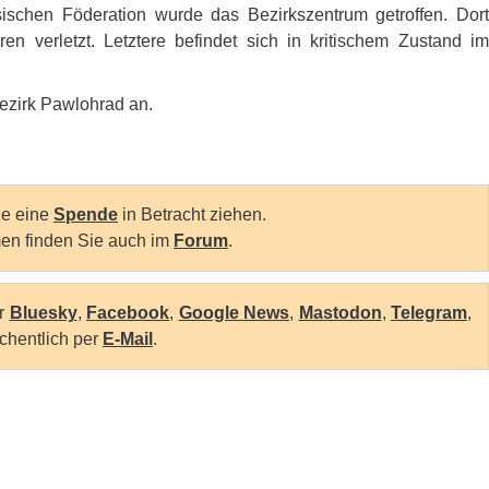
ischen Föderation wurde das Bezirkszentrum getroffen. Dort
 verletzt. Letztere befindet sich in kritischem Zustand im
ezirk Pawlohrad an.
Sie eine
Spende
in Betracht ziehen.
en finden Sie auch im
Forum
.
er
Bluesky
,
Facebook
,
Google News
,
Mastodon
,
Telegram
,
chentlich per
E-Mail
.