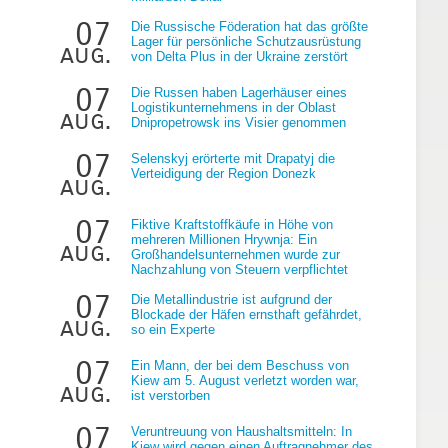
07
Die Russische Föderation hat das größte
Lager für persönliche Schutzausrüstung
aug.
von Delta Plus in der Ukraine zerstört
07
Die Russen haben Lagerhäuser eines
Logistikunternehmens in der Oblast
aug.
Dnipropetrowsk ins Visier genommen
07
Selenskyj erörterte mit Drapatyj die
g
Verteidigung der Region Donezk
aug.
07
Fiktive Kraftstoffkäufe in Höhe von
mehreren Millionen Hrywnja: Ein
aug.
Großhandelsunternehmen wurde zur
Nachzahlung von Steuern verpflichtet
07
Die Metallindustrie ist aufgrund der
Blockade der Häfen ernsthaft gefährdet,
aug.
so ein Experte
07
Ein Mann, der bei dem Beschuss von
Kiew am 5. August verletzt worden war,
aug.
ist verstorben
07
Veruntreuung von Haushaltsmitteln: In
Kiew wird gegen einen Auftragnehmer des