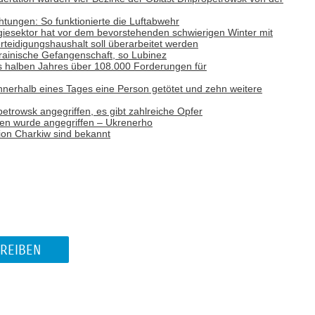
tungen: So funktionierte die Luftabwehr
giesektor hat vor dem bevorstehenden schwierigen Winter mit
teidigungshaushalt soll überarbeitet werden
rainische Gefangenschaft, so Lubinez
es halben Jahres über 108.000 Forderungen für
nnerhalb eines Tages eine Person getötet und zehn weitere
trowsk angegriffen, es gibt zahlreiche Opfer
nen wurde angegriffen – Ukrenerho
ion Charkiw sind bekannt
REIBEN