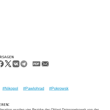
rsagen
Nikopol
Pawlohrad
Pokrowsk
eren:
deration wurden vier Bezirke der Oblast Dnipropetrowsk von der