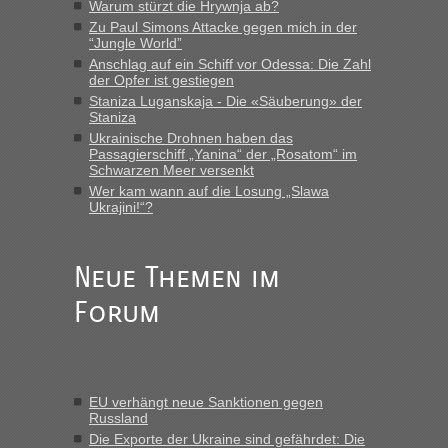
Warum stürzt die Hrywnja ab?
„Man sollte aber explizit dazu schreiben, daß es ein Zug von
Zu Paul Simons Attacke gegen mich in der
LeoExpress ist - und nur auf deren Webseite kann man die
“Jungle World”
Fahrkarten kaufen. Zumindest ist es die erste Umsteigefreie
Anschlag auf ein Schiff vor Odessa: Die Zahl
Verbindung von Deutschland...“
der Opfer ist gestiegen
Staniza Luganskaja - Die «Säuberung» der
Staniza
Eric
in
Recht, Visa und Dokumente • Re: Deklaration
gebrauchter Kleidung beim Zoll
Ukrainische Drohnen haben das
Passagierschiff „Yanina“ der „Rosatom“ im
„Vielen Dank, mit einem Briefchen meiner Frau im Gepäck
Schwarzen Meer versenkt
gab es keine Probleme“
Wer kam wann auf die Losung „Slawa
Ukrajini!“?
Anuleb
in
Recht, Visa und Dokumente • Re: Seit Anfang
des Jahres haben die Zollbeamten Verstöße im Wert von
fast 11 Milliarden aufgedeckt
Neue Themen im
„Am besten wäre natürlich, wenn die Frau mit dabei ist.
Forum
Alleinreisende Männer stehen schließlich immer unter
Verdacht.“
Frank
in
Recht, Visa und Dokumente • Re: Seit Anfang des
Jahres haben die Zollbeamten Verstöße im Wert von fast 11
EU verhängt neue Sanktionen gegen
Milliarden aufgedeckt
Russland
„Kein Zoll. Du musst an sich nur sagen dass das privat ist
Die Exporte der Ukraine sind gefährdet: Die