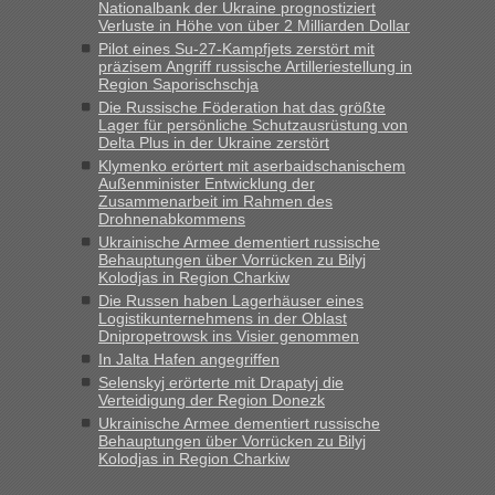
und du nicht damit handeln willst. So lange das nicht
Nationalbank der Ukraine prognostiziert
Verluste in Höhe von über 2 Milliarden Dollar
Originalverpackt ist und ersichlich das nicht neu sollte es
Pilot eines Su-27-Kampfjets zerstört mit
keine Probleme geben“
präzisem Angriff russische Artilleriestellung in
Region Saporischschja
Eric
in
Recht, Visa und Dokumente • Deklaration
Die Russische Föderation hat das größte
gebrauchter Kleidung beim Zoll
Lager für persönliche Schutzausrüstung von
Delta Plus in der Ukraine zerstört
„Hallo Leute, ich weiß nicht, ob ich hier richtig bin mit meiner
Klymenko erörtert mit aserbaidschanischem
Anfrage. Ich möchte 4 Umzugskartons mit gebrauchter
Außenminister Entwicklung der
Straßen Kleidung bei der Einreise in die Ukraine
Zusammenarbeit im Rahmen des
mitnehmen. Es ist gebrauchte Kleidung...“
Drohnenabkommens
Ukrainische Armee dementiert russische
lev
in
Berichte und Reisetipps • Re: An welchem
Behauptungen über Vorrücken zu Bilyj
Grenzübergang zwischen Polen und der Ukraine geht es am
Kolodjas in Region Charkiw
schnellsten?
Die Russen haben Lagerhäuser eines
Logistikunternehmens in der Oblast
„Wir sind mit unserem Wohnmobil, wie geplant am Montag
Dnipropetrowsk ins Visier genommen
15.6. in Krakovets rüber. Sehr zeitig los gegen 5 Uhr in der
In Jalta Hafen angegriffen
Früh. Mit sehr sehr wenig Verkehr, super bis zur Grenze. Nur
Selenskyj erörterte mit Drapatyj die
8 PKW vor der Schranke....“
Verteidigung der Region Donezk
Ukrainische Armee dementiert russische
Frank
in
Berichte und Reisetipps • Re: An welchem
Behauptungen über Vorrücken zu Bilyj
Grenzübergang zwischen Polen und der Ukraine geht es am
Kolodjas in Region Charkiw
schnellsten?