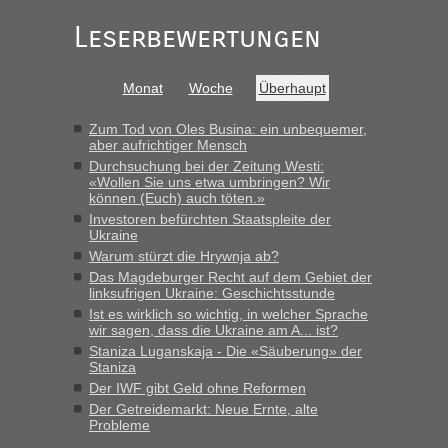
„Gestern 6 Stunden warten vor der Grenze Richtung Polen
Leserbewertungen
in Krakowez mit dem Kleinbus. Abfertigung ging dann
schnell da auch Passagiere mit EU-Pass dabei waren“
Bernd D-UA
in
Berichte und Reisetipps • Re: An welchem
Monat
Woche
Überhaupt
Grenzübergang zwischen Polen und der Ukraine geht es am
schnellsten?
Zum Tod von Oles Busina: ein unbequemer,
aber aufrichtiger Mensch
„Bin am Montag 15.6.26 um 8 Uhr in Urgyniw ausgereist,
Durchsuchung bei der Zeitung Westi:
das erste Mal an einem Montagmorgen ca. 15 Fahrzeuge
«Wollen Sie uns etwa umbringen? Wir
vor mir, bin sonst der Erste oder Zweite, egal, nach ca 20
können (Euch) auch töten.»
Minuten wurde dann die nächste Welle...“
Investoren befürchten Staatspleite der
Ukraine
lev
in
Berichte und Reisetipps • Re: An welchem
Warum stürzt die Hrywnja ab?
Grenzübergang zwischen Polen und der Ukraine geht es am
Das Magdeburger Recht auf dem Gebiet der
schnellsten?
linksufrigen Ukraine: Geschichtsstunde
Ist es wirklich so wichtig, in welcher Sprache
„Derzeit, ist es überall sehr voll an den Grenzen Ukraine/
wir sagen, dass die Ukraine am A... ist?
Polen. Zb. Krakovets 100 PKW ca. 10 h Wartezeit. Wollen
Staniza Luganskaja - Die «Säuberung» der
Montag rüber, versuchen es sehr früh.“
Staniza
Der IWF gibt Geld ohne Reformen
Der Getreidemarkt: Neue Ernte, alte
Probleme