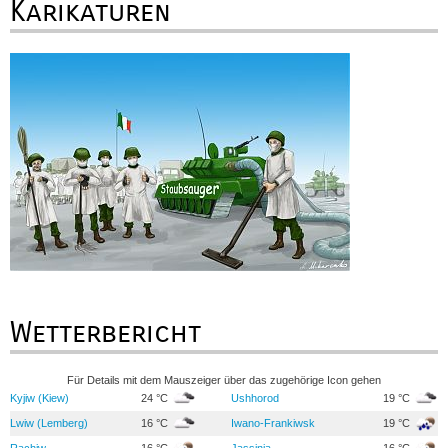
Karikaturen
Wetterbericht
Für Details mit dem Mauszeiger über das zugehörige Icon gehen
Kyjiw (Kiew)
24 °C
Ushhorod
19 °C
Lwiw (Lemberg)
16 °C
Iwano-Frankiwsk
19 °C
Rachiw
16 °C
Jassinja
16 °C