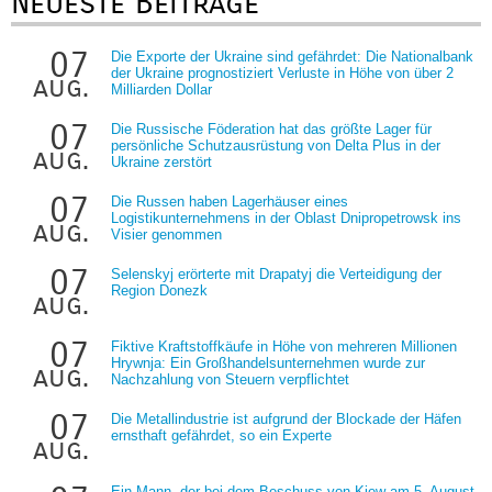
Neueste Beiträge
07
Die Exporte der Ukraine sind gefährdet: Die Nationalbank
der Ukraine prognostiziert Verluste in Höhe von über 2
aug.
Milliarden Dollar
07
Die Russische Föderation hat das größte Lager für
persönliche Schutzausrüstung von Delta Plus in der
aug.
Ukraine zerstört
07
Die Russen haben Lagerhäuser eines
Logistikunternehmens in der Oblast Dnipropetrowsk ins
aug.
Visier genommen
07
Selenskyj erörterte mit Drapatyj die Verteidigung der
Region Donezk
aug.
07
Fiktive Kraftstoffkäufe in Höhe von mehreren Millionen
Hrywnja: Ein Großhandelsunternehmen wurde zur
aug.
Nachzahlung von Steuern verpflichtet
07
Die Metallindustrie ist aufgrund der Blockade der Häfen
ernsthaft gefährdet, so ein Experte
aug.
Ein Mann, der bei dem Beschuss von Kiew am 5. August