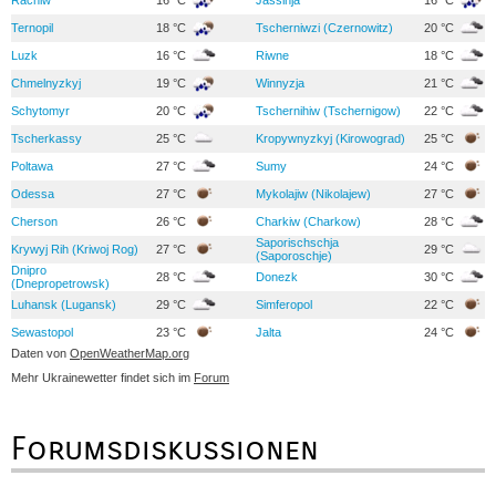
Ternopil
18 °C
Tscherniwzi (Czernowitz)
20 °C
Luzk
16 °C
Riwne
18 °C
Chmelnyzkyj
19 °C
Winnyzja
21 °C
Schytomyr
20 °C
Tschernihiw (Tschernigow)
22 °C
Tscherkassy
25 °C
Kropywnyzkyj (Kirowograd)
25 °C
Poltawa
27 °C
Sumy
24 °C
Odessa
27 °C
Mykolajiw (Nikolajew)
27 °C
Cherson
26 °C
Charkiw (Charkow)
28 °C
Saporischschja
Krywyj Rih (Kriwoj Rog)
27 °C
29 °C
(Saporoschje)
Dnipro
28 °C
Donezk
30 °C
(Dnepropetrowsk)
Luhansk (Lugansk)
29 °C
Simferopol
22 °C
Sewastopol
23 °C
Jalta
24 °C
Daten von
OpenWeatherMap.org
Mehr Ukrainewetter findet sich im
Forum
Forumsdiskussionen