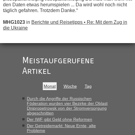
den Daten etwas herumspielen ... Da wird wohl noch nicht
täglich gefahren. Trotzdem Danke.“
MHG1023
in
Berichte und Reisetipps • Re: Mit dem Zug in
die Ukraine
„
Der Link zum Anbieter ist ja da.
Meistaufgerufene
Ist korrekt, aber ich finde man hätte trotzdem im Text gleich
darauf hinweisen können.
Artikel
War aber nicht "böse" gemeint ...
Bis jetzt sind die Tickets auch noch nicht auf der Webseite
buchbar - warum auch immer ...
Monat
Woche
Tag
Hab´s versucht - bekomme aber immer angezeigt "auf dieser
Strecke fahren wir nicht"
Durch die Angriffe der Russischen
Föderation wurden vier Bezirke der Oblast
Dnipropetrowsk von der Stromversorgung
abgeschnitten
“
Der IWF gibt Geld ohne Reformen
Der Getreidemarkt: Neue Ernte, alte
MHG1023
in
Berichte und Reisetipps • Re: Mit dem Zug in
Probleme
die Ukraine