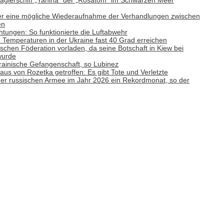
gierschiff „Yanina“ der „Rosatom“ im Schwarzen Meer
ber eine mögliche Wiederaufnahme der Verhandlungen zwischen
en
tungen: So funktionierte die Luftabwehr
emperaturen in der Ukraine fast 40 Grad erreichen
ischen Föderation vorladen, da seine Botschaft in Kiew bei
wurde
rainische Gefangenschaft, so Lubinez
aus von Rozetka getroffen: Es gibt Tote und Verletzte
e der russischen Armee im Jahr 2026 ein Rekordmonat, so der