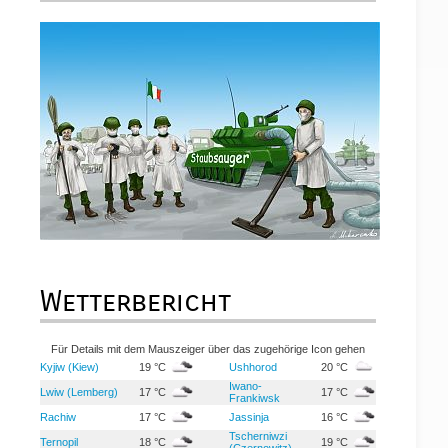
Wetterbericht
Für Details mit dem Mauszeiger über das zugehörige Icon gehen
Kyjiw (Kiew)
19 °C
Ushhorod
20 °C
Iwano-
Lwiw (Lemberg)
17 °C
17 °C
Frankiwsk
Rachiw
17 °C
Jassinja
16 °C
Tscherniwzi
Ternopil
18 °C
19 °C
(Czernowitz)