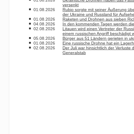
01.08.2026
Ukrainische Drohnen haben das Passa
versenkt
01.08.2026
Rubio sorgte mit seiner Äußerung ü
der Ukraine und Russland für Aufseh
01.08.2026
Raketen und Drohnen aus sieben Rich
04.08.2026
In den kommenden Tagen werden die T
02.08.2026
Litauen wird einen Vertreter der Russ
einem russischen Angriff beschädigt 
05.08.2026
Bürger aus 51 Ländern gerieten in uk
01.08.2026
Eine russische Drohne hat ein Lagerh
02.08.2026
Der Juli war hinsichtlich der Verlust
Generalstab