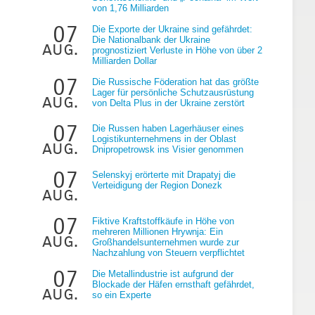
von 1,76 Milliarden
07
Die Exporte der Ukraine sind gefährdet:
Die Nationalbank der Ukraine
aug.
prognostiziert Verluste in Höhe von über 2
Milliarden Dollar
07
Die Russische Föderation hat das größte
Lager für persönliche Schutzausrüstung
aug.
von Delta Plus in der Ukraine zerstört
07
Die Russen haben Lagerhäuser eines
Logistikunternehmens in der Oblast
aug.
Dnipropetrowsk ins Visier genommen
07
Selenskyj erörterte mit Drapatyj die
Verteidigung der Region Donezk
aug.
07
Fiktive Kraftstoffkäufe in Höhe von
mehreren Millionen Hrywnja: Ein
aug.
Großhandelsunternehmen wurde zur
Nachzahlung von Steuern verpflichtet
07
Die Metallindustrie ist aufgrund der
Blockade der Häfen ernsthaft gefährdet,
aug.
so ein Experte