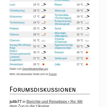
Luzk
19 °C
Riwne
19 °C
Chmelnyzkyj
18 °C
Winnyzja
20 °C
Tschernihiw
Schytomyr
17 °C
19 °C
(Tschernigow)
Kropywnyzkyj
Tscherkassy
24 °C
29 °C
(Kirowograd)
Poltawa
25 °C
Sumy
24 °C
Mykolajiw
Odessa
28 °C
31 °C
(Nikolajew)
Charkiw
Cherson
31 °C
29 °C
(Charkow)
Krywyj Rih (Kriwoj
Saporischschja
31 °C
32 °C
Rog)
(Saporoschje)
Dnipro
30 °C
Donezk
30 °C
(Dnepropetrowsk)
Luhansk
27 °C
Simferopol
27 °C
(Lugansk)
Sewastopol
26 °C
Jalta
27 °C
Daten von
OpenWeatherMap.org
Mehr Ukrainewetter findet sich im
Forum
Forumsdiskussionen
julib77
in
Berichte und Reisetipps • Re: Mit
dem Zug in die Ukraine