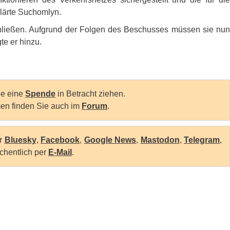
klärte Suchomlyn.
chließen. Aufgrund der Folgen des Beschusses müssen sie nun
e er hinzu.
Sie eine
Spende
in Betracht ziehen.
en finden Sie auch im
Forum
.
er
Bluesky
,
Facebook
,
Google News
,
Mastodon
,
Telegram
,
chentlich per
E-Mail
.