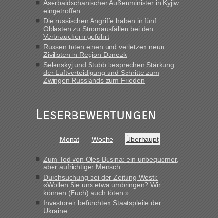
Aserbaidschanischer Außenminister in Kyjiw
Minuten wurde dann die nächste Welle...“
eingetroffen
Die russischen Angriffe haben in fünf
lev
in
Berichte und Reisetipps • Re: An welchem
Oblasten zu Stromausfällen bei den
Grenzübergang zwischen Polen und der Ukraine geht es am
Verbrauchern geführt
schnellsten?
Russen töten einen und verletzen neun
Zivilisten in Region Donezk
„Derzeit, ist es überall sehr voll an den Grenzen Ukraine/
Selenskyj und Stubb besprechen Stärkung
Polen. Zb. Krakovets 100 PKW ca. 10 h Wartezeit. Wollen
der Luftverteidigung und Schritte zum
Montag rüber, versuchen es sehr früh.“
Zwingen Russlands zum Frieden
Leserbewertungen
Monat
Woche
Überhaupt
Zum Tod von Oles Busina: ein unbequemer,
aber aufrichtiger Mensch
Durchsuchung bei der Zeitung Westi:
«Wollen Sie uns etwa umbringen? Wir
können (Euch) auch töten.»
Investoren befürchten Staatspleite der
Ukraine