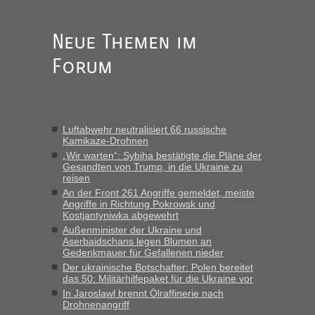
lev
in
Berichte und Reisetipps • Re: An welchem
Grenzübergang zwischen Polen und der Ukraine geht es am
Neue Themen im
schnellsten?
Forum
„Wir sind mit unserem Wohnmobil, wie geplant am Montag
15.6. in Krakovets rüber. Sehr zeitig los gegen 5 Uhr in der
Früh. Mit sehr sehr wenig Verkehr, super bis zur Grenze. Nur
8 PKW vor der Schranke....“
Luftabwehr neutralisiert 66 russische
Frank
in
Berichte und Reisetipps • Re: An welchem
Kamikaze-Drohnen
Grenzübergang zwischen Polen und der Ukraine geht es am
„Wir warten“: Sybiha bestätigte die Pläne der
schnellsten?
Gesandten von Trump, in die Ukraine zu
reisen
„Gestern 6 Stunden warten vor der Grenze Richtung Polen
An der Front 261 Angriffe gemeldet, meiste
in Krakowez mit dem Kleinbus. Abfertigung ging dann
Angriffe in Richtung Pokrowsk und
schnell da auch Passagiere mit EU-Pass dabei waren“
Kostjantyniwka abgewehrt
Außenminister der Ukraine und
Bernd D-UA
in
Berichte und Reisetipps • Re: An welchem
Aserbaidschans legen Blumen an
Grenzübergang zwischen Polen und der Ukraine geht es am
Gedenkmauer für Gefallenen nieder
schnellsten?
Der ukrainische Botschafter: Polen bereitet
das 50: Militärhilfepaket für die Ukraine vor
„Bin am Montag 15.6.26 um 8 Uhr in Urgyniw ausgereist,
In Jaroslawl brennt Ölraffinerie nach
das erste Mal an einem Montagmorgen ca. 15 Fahrzeuge
Drohnenangriff
vor mir, bin sonst der Erste oder Zweite, egal, nach ca 20