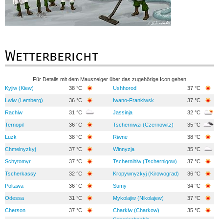
Wetterbericht
Für Details mit dem Mauszeiger über das zugehörige Icon gehen
Kyjiw (Kiew)
38 °C
Ushhorod
37 °C
Lwiw (Lemberg)
36 °C
Iwano-Frankiwsk
37 °C
Rachiw
31 °C
Jassinja
32 °C
Ternopil
36 °C
Tscherniwzi (Czernowitz)
35 °C
Luzk
38 °C
Riwne
38 °C
Chmelnyzkyj
37 °C
Winnyzja
35 °C
Schytomyr
37 °C
Tschernihiw (Tschernigow)
37 °C
Tscherkassy
32 °C
Kropywnyzkyj (Kirowograd)
36 °C
Poltawa
36 °C
Sumy
34 °C
Odessa
31 °C
Mykolajiw (Nikolajew)
37 °C
Cherson
37 °C
Charkiw (Charkow)
35 °C