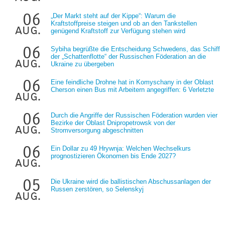
06
„Der Markt steht auf der Kippe“: Warum die
Kraftstoffpreise steigen und ob an den Tankstellen
aug.
genügend Kraftstoff zur Verfügung stehen wird
06
Sybiha begrüßte die Entscheidung Schwedens, das Schiff
der „Schattenflotte“ der Russischen Föderation an die
aug.
Ukraine zu übergeben
06
Eine feindliche Drohne hat in Komyschany in der Oblast
Cherson einen Bus mit Arbeitern angegriffen: 6 Verletzte
aug.
06
Durch die Angriffe der Russischen Föderation wurden vier
Bezirke der Oblast Dnipropetrowsk von der
aug.
Stromversorgung abgeschnitten
06
Ein Dollar zu 49 Hrywnja: Welchen Wechselkurs
prognostizieren Ökonomen bis Ende 2027?
aug.
05
Die Ukraine wird die ballistischen Abschussanlagen der
Russen zerstören, so Selenskyj
aug.