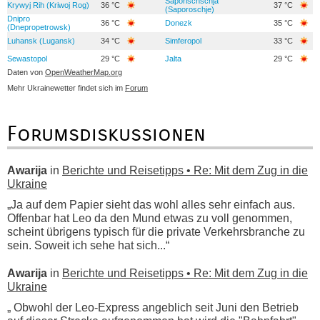
Saporischschja
Krywyj Rih (Kriwoj Rog)
36 °C
37 °C
(Saporoschje)
Dnipro
36 °C
Donezk
35 °C
(Dnepropetrowsk)
Luhansk (Lugansk)
34 °C
Simferopol
33 °C
Sewastopol
29 °C
Jalta
29 °C
Daten von
OpenWeatherMap.org
Mehr Ukrainewetter findet sich im
Forum
Forumsdiskussionen
Awarija
in
Berichte und Reisetipps • Re: Mit dem Zug in die
Ukraine
„Ja auf dem Papier sieht das wohl alles sehr einfach aus.
Offenbar hat Leo da den Mund etwas zu voll genommen,
scheint übrigens typisch für die private Verkehrsbranche zu
sein. Soweit ich sehe hat sich...“
Awarija
in
Berichte und Reisetipps • Re: Mit dem Zug in die
Ukraine
„ Obwohl der Leo-Express angeblich seit Juni den Betrieb