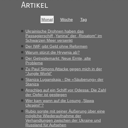
Artikel
Anuleb
in
Recht, Visa und Dokumente • Re: Seit Anfang
des Jahres haben die Zollbeamten Verstöße im Wert von
fast 11 Milliarden aufgedeckt
Monat
Woche
Tag
„Am besten wäre natürlich, wenn die Frau mit dabei ist.
Alleinreisende Männer stehen schließlich immer unter
Ukrainische Drohnen haben das
Passagierschiff „Yanina“ der „Rosatom“ im
Verdacht.“
Schwarzen Meer versenkt
Der IWF gibt Geld ohne Reformen
Frank
in
Recht, Visa und Dokumente • Re: Seit Anfang des
Warum stürzt die Hrywnja ab?
Jahres haben die Zollbeamten Verstöße im Wert von fast 11
Der Getreidemarkt: Neue Ernte, alte
Milliarden aufgedeckt
Probleme
„Kein Zoll. Du musst an sich nur sagen dass das privat ist
Zu Paul Simons Attacke gegen mich in der
und du nicht damit handeln willst. So lange das nicht
“Jungle World”
Originalverpackt ist und ersichlich das nicht neu sollte es
Staniza Luganskaja - Die «Säuberung» der
keine Probleme geben“
Staniza
Anschlag auf ein Schiff vor Odessa: Die Zahl
Eric
in
Recht, Visa und Dokumente • Deklaration
der Opfer ist gestiegen
gebrauchter Kleidung beim Zoll
Wer kam wann auf die Losung „Slawa
Ukrajini!“?
„Hallo Leute, ich weiß nicht, ob ich hier richtig bin mit meiner
Rubio sorgte mit seiner Äußerung über eine
Anfrage. Ich möchte 4 Umzugskartons mit gebrauchter
mögliche Wiederaufnahme der
Straßen Kleidung bei der Einreise in die Ukraine
Verhandlungen zwischen der Ukraine und
mitnehmen. Es ist gebrauchte Kleidung...“
Russland für Aufsehen