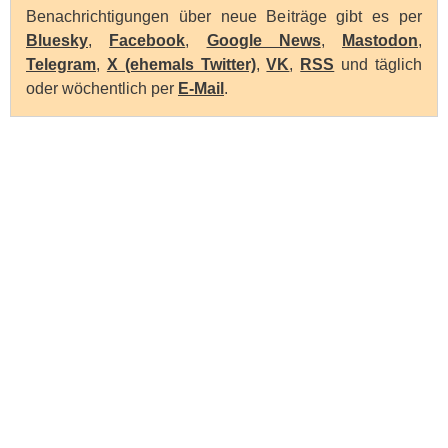
Benachrichtigungen über neue Beiträge gibt es per
Bluesky
,
Facebook
,
Google News
,
Mastodon
,
Telegram
,
X (ehemals Twitter)
,
VK
,
RSS
und täglich
oder wöchentlich per
E-Mail
.