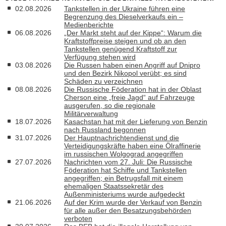
02.08.2026
Tankstellen in der Ukraine führen eine
Begrenzung des Dieselverkaufs ein –
Medienberichte
06.08.2026
„Der Markt steht auf der Kippe“: Warum die
Kraftstoffpreise steigen und ob an den
Tankstellen genügend Kraftstoff zur
Verfügung stehen wird
03.08.2026
Die Russen haben einen Angriff auf Dnipro
und den Bezirk Nikopol verübt; es sind
Schäden zu verzeichnen
08.08.2026
Die Russische Föderation hat in der Oblast
Cherson eine „freie Jagd“ auf Fahrzeuge
ausgerufen, so die regionale
Militärverwaltung
18.07.2026
Kasachstan hat mit der Lieferung von Benzin
nach Russland begonnen
31.07.2026
Der Hauptnachrichtendienst und die
Verteidigungskräfte haben eine Ölraffinerie
im russischen Wolgograd angegriffen
27.07.2026
Nachrichten vom 27. Juli: Die Russische
Föderation hat Schiffe und Tankstellen
angegriffen; ein Betrugsfall mit einem
ehemaligen Staatssekretär des
Außenministeriums wurde aufgedeckt
21.06.2026
Auf der Krim wurde der Verkauf von Benzin
für alle außer den Besatzungsbehörden
verboten