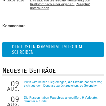
30.07.2026
Das BEB hat die illegale Herstellung von
Kraftstoff nach einer eigenen „Rezeptur“
unterbunden
Kommentare
DEN ERSTEN KOMMENTAR IM FORUM
SCHREIBEN
Neueste Beiträge
09
Putin wird keinen Sieg erringen, die Ukraine hat nicht vor,
sich aus dem Donbass zurückzuziehen, so Selenskyj
aug.
09
Die Russen haben Pawlohrad angegriffen: 9 Verletzte,
darunter 4 Kinder
aug.