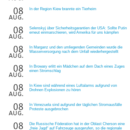
08
In der Region Kiew brannte ein Tierheim
aug.
08
Selenskyj über Sicherheitsgarantien der USA: Sollte Putin
erneut einmarschieren, wird Amerika für uns kämpfen
aug.
08
In Marganz und den umliegenden Gemeinden wurde die
Wasserversorgung nach dem Unfall wiederhergestellt
aug.
08
In Browary erlitt ein Mädchen auf dem Dach eines Zuges
einen Stromschlag
aug.
08
In Kiew sind während eines Luftalarms aufgrund von
Drohnen Explosionen zu hören
aug.
08
In Venezuela sind aufgrund der täglichen Stromausfälle
Proteste ausgebrochen
aug.
08
Die Russische Föderation hat in der Oblast Cherson eine
„freie Jagd“ auf Fahrzeuge ausgerufen, so die regionale