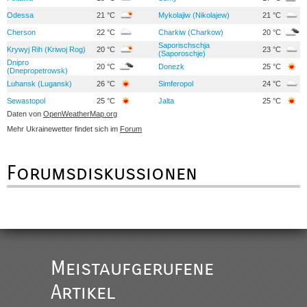
Odessa
21 °C
Mykolajiw (Nikolajew)
21 °C
Cherson
22 °C
Charkiw (Charkow)
20 °C
Saporischschja
Krywyj Rih (Kriwoj Rog)
20 °C
23 °C
(Saporoschje)
Dnipro
20 °C
Donezk
25 °C
(Dnepropetrowsk)
Luhansk (Lugansk)
26 °C
Simferopol
24 °C
Sewastopol
25 °C
Jalta
25 °C
Daten von
OpenWeatherMap.org
Mehr Ukrainewetter findet sich im
Forum
Forumsdiskussionen
Meistaufgerufene
Artikel