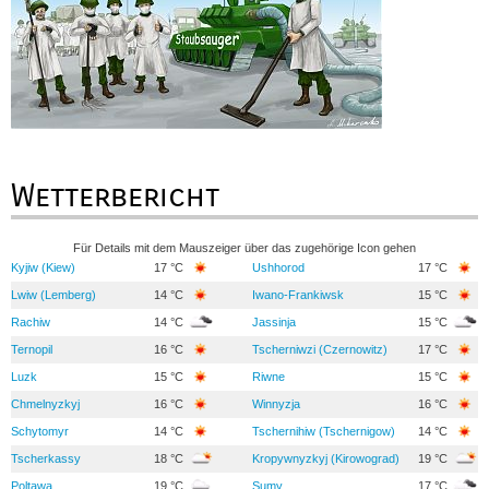
Wetterbericht
Für Details mit dem Mauszeiger über das zugehörige Icon gehen
Kyjiw (Kiew)
17 °C
Ushhorod
17 °C
Lwiw (Lemberg)
14 °C
Iwano-Frankiwsk
15 °C
Rachiw
14 °C
Jassinja
15 °C
Ternopil
16 °C
Tscherniwzi (Czernowitz)
17 °C
Luzk
15 °C
Riwne
15 °C
Chmelnyzkyj
16 °C
Winnyzja
16 °C
Schytomyr
14 °C
Tschernihiw (Tschernigow)
14 °C
Tscherkassy
18 °C
Kropywnyzkyj (Kirowograd)
19 °C
Poltawa
19 °C
Sumy
17 °C