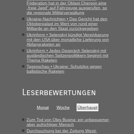
Föderation hat in der Oblast Cherson eine
„freie Jagd“ auf Fahrzeuge ausgerufen, so
die regionale Militärverwaltung
Ukraine-Nachrichten • Das Gericht hat den
Oktoberpalast im Wert von rund einer
Milliarde an den Staat zurückgegeben
Ukrinform • Selenskyj kündigt Vereinbarung
mit den USA über monatliche Lieferung von
Abfangraketen an
Ukrinform • Jedes Gespräch Selenskyj mit
ausländischen Spitzenpolitikern beginnt mit
Thema Raketen
Tagesschau • Ukraine: Schutzlos gegen
ballistische Raketen
Leserbewertungen
Monat
Woche
Überhaupt
Zum Tod von Oles Busina: ein unbequemer,
aber aufrichtiger Mensch
Durchsuchung bei der Zeitung Westi: