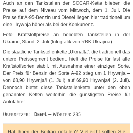
Auch an den Tankstellen der
SOCAR
-Kette blieben die
Preise auf dem Niveau vom Mittwoch, dem 1. Juli. Die
Preise für A-95-Benzin und Diesel liegen hier traditionell um
eine Hrywnja höher als bei der Konkurrenz.
Foto: Kraftstoffpreise an beliebten Tankstellen in der
Ukraine, Stand: 2. Juli (Infografik von
RBK
Ukrajina)
Die staatliche Tankstellenkette „Ukrnafta“, die traditionell das
untere Preissegment bedient, hielt die Preise für fast alle
Kraftstoffsorten stabil, mit Ausnahme einer einzigen Sorte.
Der Preis für Benzin der Sorte A-92 stieg um 1 Hrywnja –
von 68,90 Hrywnja/l (1. Juli) auf 69,90 Hrywnja/l (2. Juli).
Dennoch bietet diese Tankstellenkette unter den oben
genannten Ketten weiterhin die günstigsten Preise für
Autofahrer.
Übersetzer:
DeepL
— Wörter: 285
Hat Ihnen der Beitrag gefallen? Vielleicht sollten Sie