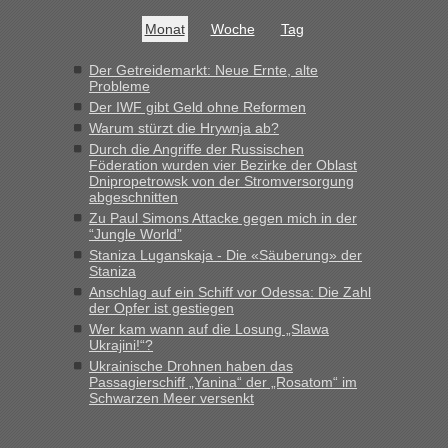
Monat
Woche
Tag
Der Getreidemarkt: Neue Ernte, alte
Probleme
Der IWF gibt Geld ohne Reformen
Warum stürzt die Hrywnja ab?
Durch die Angriffe der Russischen
Föderation wurden vier Bezirke der Oblast
Dnipropetrowsk von der Stromversorgung
abgeschnitten
Zu Paul Simons Attacke gegen mich in der
“Jungle World”
Staniza Luganskaja - Die «Säuberung» der
Staniza
Anschlag auf ein Schiff vor Odessa: Die Zahl
der Opfer ist gestiegen
Wer kam wann auf die Losung „Slawa
Ukrajini!“?
Ukrainische Drohnen haben das
Passagierschiff „Yanina“ der „Rosatom“ im
Schwarzen Meer versenkt