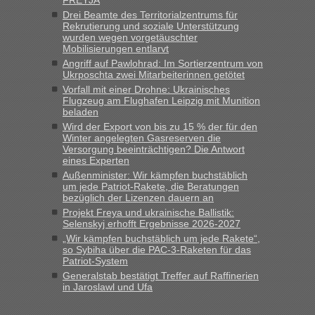
keine Probleme geben“
Drei Beamte des Territorialzentrums für
Rekrutierung und soziale Unterstützung
Eric
in
Recht, Visa und Dokumente • Deklaration
wurden wegen vorgetäuschter
gebrauchter Kleidung beim Zoll
Mobilisierungen entlarvt
Angriff auf Pawlohrad: Im Sortierzentrum von
„Hallo Leute, ich weiß nicht, ob ich hier richtig bin mit meiner
Ukrposchta zwei Mitarbeiterinnen getötet
Anfrage. Ich möchte 4 Umzugskartons mit gebrauchter
Vorfall mit einer Drohne: Ukrainisches
Straßen Kleidung bei der Einreise in die Ukraine
Flugzeug am Flughafen Leipzig mit Munition
mitnehmen. Es ist gebrauchte Kleidung...“
beladen
Wird der Export von bis zu 15 % der für den
lev
in
Berichte und Reisetipps • Re: An welchem
Winter angelegten Gasreserven die
Grenzübergang zwischen Polen und der Ukraine geht es am
Versorgung beeinträchtigen? Die Antwort
schnellsten?
eines Experten
Außenminister: Wir kämpfen buchstäblich
„Wir sind mit unserem Wohnmobil, wie geplant am Montag
um jede Patriot-Rakete, die Beratungen
15.6. in Krakovets rüber. Sehr zeitig los gegen 5 Uhr in der
bezüglich der Lizenzen dauern an
Früh. Mit sehr sehr wenig Verkehr, super bis zur Grenze. Nur
Projekt Freya und ukrainische Ballistik:
8 PKW vor der Schranke....“
Selenskyj erhofft Ergebnisse 2026-2027
„Wir kämpfen buchstäblich um jede Rakete“,
Frank
in
Berichte und Reisetipps • Re: An welchem
so Sybiha über die PAC-3-Raketen für das
Grenzübergang zwischen Polen und der Ukraine geht es am
Patriot-System
schnellsten?
Generalstab bestätigt Treffer auf Raffinerien
in Jaroslawl und Ufa
„Gestern 6 Stunden warten vor der Grenze Richtung Polen
in Krakowez mit dem Kleinbus. Abfertigung ging dann