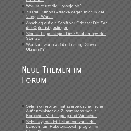
LeoExpress ist - und nur auf deren Webseite kann man die
Warum stürzt die Hrywnja ab?
Fahrkarten kaufen. Zumindest ist es die erste Umsteigefreie
Verbindung von Deutschland...“
Zu Paul Simons Attacke gegen mich in der
“Jungle World”
Anschlag auf ein Schiff vor Odessa: Die Zahl
Eric
in
Recht, Visa und Dokumente • Re: Deklaration
der Opfer ist gestiegen
gebrauchter Kleidung beim Zoll
Staniza Luganskaja - Die «Säuberung» der
„Vielen Dank, mit einem Briefchen meiner Frau im Gepäck
Staniza
gab es keine Probleme“
Wer kam wann auf die Losung „Slawa
Ukrajini!“?
Anuleb
in
Recht, Visa und Dokumente • Re: Seit Anfang
des Jahres haben die Zollbeamten Verstöße im Wert von
fast 11 Milliarden aufgedeckt
Neue Themen im
„Am besten wäre natürlich, wenn die Frau mit dabei ist.
Forum
Alleinreisende Männer stehen schließlich immer unter
Verdacht.“
Frank
in
Recht, Visa und Dokumente • Re: Seit Anfang des
Jahres haben die Zollbeamten Verstöße im Wert von fast 11
Selenskyj erörtert mit aserbaidschanischem
Milliarden aufgedeckt
Außenminister die Zusammenarbeit in
Bereichen Verteidigung und Wirtschaft
„Kein Zoll. Du musst an sich nur sagen dass das privat ist
und du nicht damit handeln willst. So lange das nicht
Selenskyj meldet Teilnahme von zehn
Ländern am Raketenabwehrprogramm
Originalverpackt ist und ersichlich das nicht neu sollte es
FREYJA