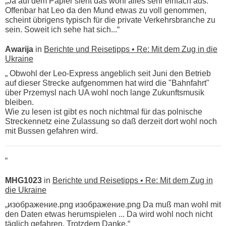
„Ja auf dem Papier sieht das wohl alles sehr einfach aus.
Offenbar hat Leo da den Mund etwas zu voll genommen,
scheint übrigens typisch für die private Verkehrsbranche zu
sein. Soweit ich sehe hat sich...“
Awarija
in
Berichte und Reisetipps • Re: Mit dem Zug in die
Ukraine
„ Obwohl der Leo-Express angeblich seit Juni den Betrieb
auf dieser Strecke aufgenommen hat wird die "Bahnfahrt"
über Przemysl nach UA wohl noch lange Zukunftsmusik
bleiben.
Wie zu lesen ist gibt es noch nichtmal für das polnische
Streckennetz eine Zulassung so daß derzeit dort wohl noch
mit Bussen gefahren wird.
“
MHG1023
in
Berichte und Reisetipps • Re: Mit dem Zug in
die Ukraine
„изображение.png изображение.png Da muß man wohl mit
den Daten etwas herumspielen ... Da wird wohl noch nicht
täglich gefahren. Trotzdem Danke.“