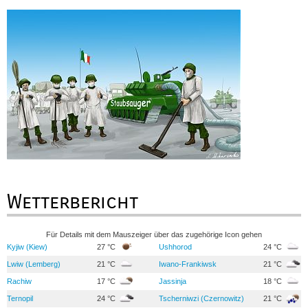
Wetterbericht
Für Details mit dem Mauszeiger über das zugehörige Icon gehen
Kyjiw (Kiew)
27 °C
Ushhorod
24 °C
Lwiw (Lemberg)
21 °C
Iwano-Frankiwsk
21 °C
Rachiw
17 °C
Jassinja
18 °C
Ternopil
24 °C
Tscherniwzi (Czernowitz)
21 °C