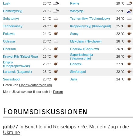
Luzk
26 °C
Riwne
29 °C
Chmelnyzkyj
21 °C
Winnyzja
22 °C
Schytomyr
24 °C
Tschernihiw (Tschernigow)
24 °C
Tscherkassy
24 °C
Kropywnyzkyj (Kirowograd)
25 °C
Poltawa
24 °C
Sumy
22 °C
Odessa
26 °C
Mykolajiw (Nikolajew)
26 °C
Cherson
25 °C
Charkiw (Charkow)
26 °C
Saporischschja
Krywyj Rih (Kriwoj Rog)
26 °C
26 °C
(Saporoschje)
Dnipro
26 °C
Donezk
27 °C
(Dnepropetrowsk)
Luhansk (Lugansk)
25 °C
Simferopol
22 °C
Sewastopol
23 °C
Jalta
24 °C
Daten von
OpenWeatherMap.org
Mehr Ukrainewetter findet sich im
Forum
Forumsdiskussionen
julib77
in
Berichte und Reisetipps • Re: Mit dem Zug in die
Ukraine