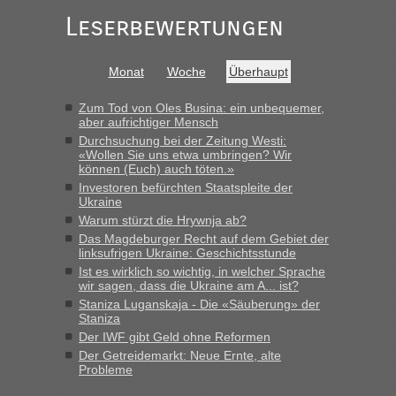
schnell da auch Passagiere mit EU-Pass dabei waren“
Leserbewertungen
Bernd D-UA
in
Berichte und Reisetipps • Re: An welchem
Grenzübergang zwischen Polen und der Ukraine geht es am
Monat
Woche
Überhaupt
schnellsten?
„Bin am Montag 15.6.26 um 8 Uhr in Urgyniw ausgereist,
Zum Tod von Oles Busina: ein unbequemer,
das erste Mal an einem Montagmorgen ca. 15 Fahrzeuge
aber aufrichtiger Mensch
vor mir, bin sonst der Erste oder Zweite, egal, nach ca 20
Durchsuchung bei der Zeitung Westi:
Minuten wurde dann die nächste Welle...“
«Wollen Sie uns etwa umbringen? Wir
können (Euch) auch töten.»
lev
in
Berichte und Reisetipps • Re: An welchem
Investoren befürchten Staatspleite der
Ukraine
Grenzübergang zwischen Polen und der Ukraine geht es am
schnellsten?
Warum stürzt die Hrywnja ab?
Das Magdeburger Recht auf dem Gebiet der
„Derzeit, ist es überall sehr voll an den Grenzen Ukraine/
linksufrigen Ukraine: Geschichtsstunde
Polen. Zb. Krakovets 100 PKW ca. 10 h Wartezeit. Wollen
Ist es wirklich so wichtig, in welcher Sprache
Montag rüber, versuchen es sehr früh.“
wir sagen, dass die Ukraine am A... ist?
Staniza Luganskaja - Die «Säuberung» der
Staniza
Der IWF gibt Geld ohne Reformen
Der Getreidemarkt: Neue Ernte, alte
Probleme