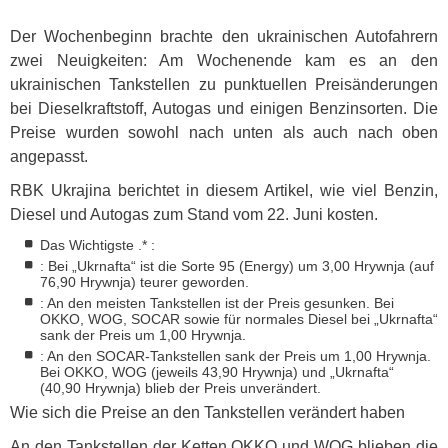
Der Wochenbeginn brachte den ukrainischen Autofahrern
zwei Neuigkeiten: Am Wochenende kam es an den
ukrainischen Tankstellen zu punktuellen Preisänderungen
bei Dieselkraftstoff, Autogas und einigen Benzinsorten. Die
Preise wurden sowohl nach unten als auch nach oben
angepasst.
RBK
Ukrajina berichtet in diesem Artikel, wie viel Benzin,
Diesel und Autogas zum Stand vom 22. Juni kosten.
Das Wichtigste .* :
: Bei „Ukrnafta“ ist die Sorte 95 (Energy) um 3,00 Hrywnja (auf
76,90 Hrywnja) teurer geworden.
: An den meisten Tankstellen ist der Preis gesunken. Bei
OKKO
,
WOG
,
SOCAR
sowie für normales Diesel bei „Ukrnafta“
sank der Preis um 1,00 Hrywnja.
: An den
SOCAR
-Tankstellen sank der Preis um 1,00 Hrywnja.
Bei
OKKO
,
WOG
(jeweils 43,90 Hrywnja) und „Ukrnafta“
(40,90 Hrywnja) blieb der Preis unverändert.
Wie sich die Preise an den Tankstellen verändert haben
An den Tankstellen der Ketten
OKKO
und
WOG
blieben die