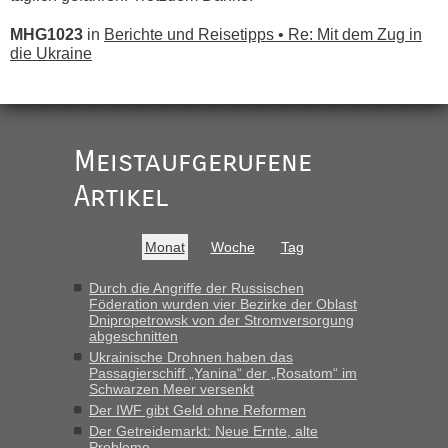
MHG1023
in
Berichte und Reisetipps • Re: Mit dem Zug in
die Ukraine
„
Der Link zum Anbieter ist ja da.
Meistaufgerufene
Ist korrekt, aber ich finde man hätte trotzdem im Text gleich
darauf hinweisen können.
Artikel
War aber nicht "böse" gemeint ...
Bis jetzt sind die Tickets auch noch nicht auf der Webseite
buchbar - warum auch immer ...
Monat
Woche
Tag
Hab´s versucht - bekomme aber immer angezeigt "auf dieser
Strecke fahren wir nicht"
Durch die Angriffe der Russischen
Föderation wurden vier Bezirke der Oblast
Dnipropetrowsk von der Stromversorgung
abgeschnitten
“
Ukrainische Drohnen haben das
Passagierschiff „Yanina“ der „Rosatom“ im
MHG1023
in
Berichte und Reisetipps • Re: Mit dem Zug in
Schwarzen Meer versenkt
die Ukraine
Der IWF gibt Geld ohne Reformen
Der Getreidemarkt: Neue Ernte, alte
„Man sollte aber explizit dazu schreiben, daß es ein Zug von
Probleme