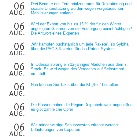
06
Drei Beamte des Territorialzentrums für Rekrutierung und
soziale Unterstützung wurden wegen vorgetäuschter
aug.
Mobilisierungen entlarvt
06
Wird der Export von bis zu 15 % der für den Winter
angelegten Gasreserven die Versorgung beeinträchtigen?
aug.
Die Antwort eines Experten
06
„Wir kämpfen buchstäblich um jede Rakete“, so Sybiha
über die PAC-3-Raketen für das Patriot-System
aug.
06
In Odessa sprang ein 12-jähriges Mädchen aus dem 7:
Stock: Es wird wegen des Verdachts auf Selbstmord
aug.
ermittelt
06
Nun können Sie Taxis über die KI „Bolt“ bestellen
aug.
06
Die Russen haben die Region Dnipropetrowsk angegriffen,
es gibt zahlreiche Opfer
aug.
06
Wie minderwertige Schutzwesten erkannt werden:
Erläuterungen von Experten
aug.