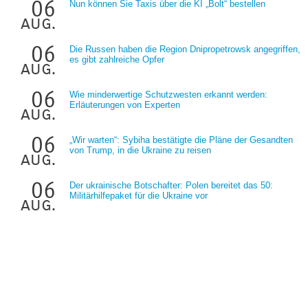
06
Nun können Sie Taxis über die KI „Bolt“ bestellen
aug.
06
Die Russen haben die Region Dnipropetrowsk angegriffen,
es gibt zahlreiche Opfer
aug.
06
Wie minderwertige Schutzwesten erkannt werden:
Erläuterungen von Experten
aug.
06
„Wir warten“: Sybiha bestätigte die Pläne der Gesandten
von Trump, in die Ukraine zu reisen
aug.
06
Der ukrainische Botschafter: Polen bereitet das 50:
Militärhilfepaket für die Ukraine vor
aug.