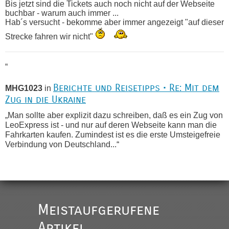
Bis jetzt sind die Tickets auch noch nicht auf der Webseite
buchbar - warum auch immer ...
Hab´s versucht - bekomme aber immer angezeigt "auf dieser
Strecke fahren wir nicht"
“
Berichte und Reisetipps • Re: Mit dem
MHG1023
in
Zug in die Ukraine
„Man sollte aber explizit dazu schreiben, daß es ein Zug von
LeoExpress ist - und nur auf deren Webseite kann man die
Fahrkarten kaufen. Zumindest ist es die erste Umsteigefreie
Verbindung von Deutschland...“
Recht, Visa und Dokumente • Re:
Eric
in
Deklaration gebrauchter Kleidung beim Zoll
„Vielen Dank, mit einem Briefchen meiner Frau im Gepäck
gab es keine Probleme“
Meistaufgerufene
Recht, Visa und Dokumente • Re: Seit
Artikel
Anuleb
in