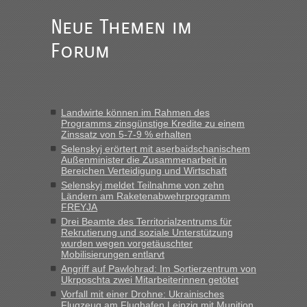
Straßen Kleidung bei der Einreise in die Ukraine
mitnehmen. Es ist gebrauchte Kleidung...“
Neue Themen im
Forum
Berichte und Reisetipps • Re: An welchem
lev
in
Grenzübergang zwischen Polen und der Ukraine
geht es am schnellsten?
„Wir sind mit unserem Wohnmobil, wie geplant am Montag
Landwirte können im Rahmen des
15.6. in Krakovets rüber. Sehr zeitig los gegen 5 Uhr in der
Programms zinsgünstige Kredite zu einem
Früh. Mit sehr sehr wenig Verkehr, super bis zur Grenze. Nur
Zinssatz von 5-7-9 % erhalten
8 PKW vor der Schranke....“
Selenskyj erörtert mit aserbaidschanischem
Außenminister die Zusammenarbeit in
Berichte und Reisetipps • Re: An welchem
Frank
in
Bereichen Verteidigung und Wirtschaft
Grenzübergang zwischen Polen und der Ukraine
Selenskyj meldet Teilnahme von zehn
Ländern am Raketenabwehrprogramm
geht es am schnellsten?
FREYJA
„Gestern 6 Stunden warten vor der Grenze Richtung Polen
Drei Beamte des Territorialzentrums für
Rekrutierung und soziale Unterstützung
in Krakowez mit dem Kleinbus. Abfertigung ging dann
wurden wegen vorgetäuschter
schnell da auch Passagiere mit EU-Pass dabei waren“
Mobilisierungen entlarvt
Angriff auf Pawlohrad: Im Sortierzentrum von
Berichte und Reisetipps • Re: An
Bernd D-UA
in
Ukrposchta zwei Mitarbeiterinnen getötet
welchem Grenzübergang zwischen Polen und
Vorfall mit einer Drohne: Ukrainisches
der Ukraine geht es am schnellsten?
Flugzeug am Flughafen Leipzig mit Munition