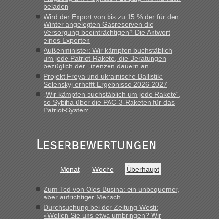
beladen
„Bin am Montag 15.6.26 um 8 Uhr in Urgyniw ausgereist,
Wird der Export von bis zu 15 % der für den
das erste Mal an einem Montagmorgen ca. 15 Fahrzeuge
Winter angelegten Gasreserven die
Versorgung beeinträchtigen? Die Antwort
vor mir, bin sonst der Erste oder Zweite, egal, nach ca 20
eines Experten
Minuten wurde dann die nächste Welle...“
Außenminister: Wir kämpfen buchstäblich
um jede Patriot-Rakete, die Beratungen
Berichte und Reisetipps • Re: An welchem
lev
in
bezüglich der Lizenzen dauern an
Grenzübergang zwischen Polen und der Ukraine
Projekt Freya und ukrainische Ballistik:
geht es am schnellsten?
Selenskyj erhofft Ergebnisse 2026-2027
„Wir kämpfen buchstäblich um jede Rakete“,
„Derzeit, ist es überall sehr voll an den Grenzen Ukraine/
so Sybiha über die PAC-3-Raketen für das
Polen. Zb. Krakovets 100 PKW ca. 10 h Wartezeit. Wollen
Patriot-System
Montag rüber, versuchen es sehr früh.“
Leserbewertungen
Monat
Woche
Überhaupt
Zum Tod von Oles Busina: ein unbequemer,
aber aufrichtiger Mensch
Durchsuchung bei der Zeitung Westi:
«Wollen Sie uns etwa umbringen? Wir