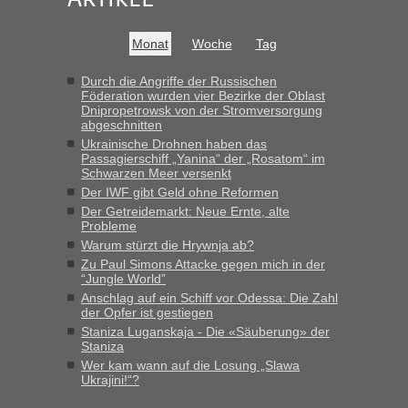
Anfang des Jahres haben die Zollbeamten
Verstöße im Wert von fast 11 Milliarden
Monat
Woche
Tag
aufgedeckt
„Am besten wäre natürlich, wenn die Frau mit dabei ist.
Durch die Angriffe der Russischen
Föderation wurden vier Bezirke der Oblast
Alleinreisende Männer stehen schließlich immer unter
Dnipropetrowsk von der Stromversorgung
Verdacht.“
abgeschnitten
Ukrainische Drohnen haben das
Recht, Visa und Dokumente • Re: Seit
Frank
in
Passagierschiff „Yanina“ der „Rosatom“ im
Anfang des Jahres haben die Zollbeamten
Schwarzen Meer versenkt
Verstöße im Wert von fast 11 Milliarden
Der IWF gibt Geld ohne Reformen
Der Getreidemarkt: Neue Ernte, alte
aufgedeckt
Probleme
„Kein Zoll. Du musst an sich nur sagen dass das privat ist
Warum stürzt die Hrywnja ab?
und du nicht damit handeln willst. So lange das nicht
Zu Paul Simons Attacke gegen mich in der
Originalverpackt ist und ersichlich das nicht neu sollte es
“Jungle World”
keine Probleme geben“
Anschlag auf ein Schiff vor Odessa: Die Zahl
der Opfer ist gestiegen
Recht, Visa und Dokumente • Deklaration
Staniza Luganskaja - Die «Säuberung» der
Eric
in
Staniza
gebrauchter Kleidung beim Zoll
Wer kam wann auf die Losung „Slawa
Ukrajini!“?
„Hallo Leute, ich weiß nicht, ob ich hier richtig bin mit meiner
Anfrage. Ich möchte 4 Umzugskartons mit gebrauchter