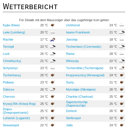
Wetterbericht
Für Details mit dem Mauszeiger über das zugehörige Icon gehen
Kyjiw (Kiew)
25 °C
Ushhorod
24 °C
Lwiw (Lemberg)
20 °C
Iwano-Frankiwsk
21 °C
Rachiw
17 °C
Jassinja
18 °C
Ternopil
23 °C
Tscherniwzi (Czernowitz)
20 °C
Luzk
25 °C
Riwne
28 °C
Chmelnyzkyj
21 °C
Winnyzja
22 °C
Schytomyr
23 °C
Tschernihiw (Tschernigow)
23 °C
Tscherkassy
25 °C
Kropywnyzkyj (Kirowograd)
24 °C
Poltawa
23 °C
Sumy
21 °C
Odessa
26 °C
Mykolajiw (Nikolajew)
26 °C
Cherson
24 °C
Charkiw (Charkow)
25 °C
Saporischschja
Krywyj Rih (Kriwoj Rog)
25 °C
25 °C
(Saporoschje)
Dnipro
25 °C
Donezk
26 °C
(Dnepropetrowsk)
Luhansk (Lugansk)
24 °C
Simferopol
22 °C
Sewastopol
22 °C
Jalta
24 °C