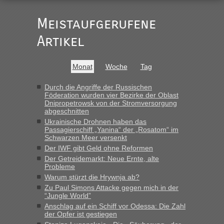
„Vielen Dank, mit einem Briefchen meiner Frau im Gepäck
gab es keine Probleme“
Meistaufgerufene
Recht, Visa und Dokumente • Re: Seit
Artikel
Anuleb
in
Anfang des Jahres haben die Zollbeamten
Verstöße im Wert von fast 11 Milliarden
Monat
Woche
Tag
aufgedeckt
„Am besten wäre natürlich, wenn die Frau mit dabei ist.
Durch die Angriffe der Russischen
Föderation wurden vier Bezirke der Oblast
Alleinreisende Männer stehen schließlich immer unter
Dnipropetrowsk von der Stromversorgung
Verdacht.“
abgeschnitten
Ukrainische Drohnen haben das
Recht, Visa und Dokumente • Re: Seit
Frank
in
Passagierschiff „Yanina“ der „Rosatom“ im
Anfang des Jahres haben die Zollbeamten
Schwarzen Meer versenkt
Verstöße im Wert von fast 11 Milliarden
Der IWF gibt Geld ohne Reformen
Der Getreidemarkt: Neue Ernte, alte
aufgedeckt
Probleme
„Kein Zoll. Du musst an sich nur sagen dass das privat ist
Warum stürzt die Hrywnja ab?
und du nicht damit handeln willst. So lange das nicht
Zu Paul Simons Attacke gegen mich in der
Originalverpackt ist und ersichlich das nicht neu sollte es
“Jungle World”
keine Probleme geben“
Anschlag auf ein Schiff vor Odessa: Die Zahl
der Opfer ist gestiegen