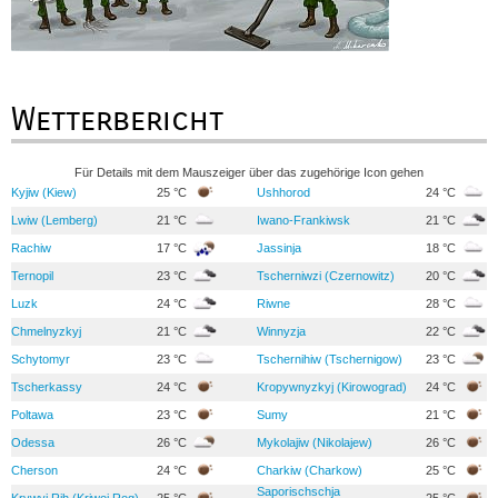
Wetterbericht
Für Details mit dem Mauszeiger über das zugehörige Icon gehen
Kyjiw (Kiew)
25 °C
Ushhorod
24 °C
Lwiw (Lemberg)
21 °C
Iwano-Frankiwsk
21 °C
Rachiw
17 °C
Jassinja
18 °C
Ternopil
23 °C
Tscherniwzi (Czernowitz)
20 °C
Luzk
24 °C
Riwne
28 °C
Chmelnyzkyj
21 °C
Winnyzja
22 °C
Schytomyr
23 °C
Tschernihiw (Tschernigow)
23 °C
Tscherkassy
24 °C
Kropywnyzkyj (Kirowograd)
24 °C
Poltawa
23 °C
Sumy
21 °C
Odessa
26 °C
Mykolajiw (Nikolajew)
26 °C
Cherson
24 °C
Charkiw (Charkow)
25 °C
Saporischschja