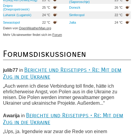
Krywyj Rih (Kriwoj Rog)
25 °C
25 °C
(Saporoschje)
Dnipro
25 °C
Donezk
26 °C
(Dnepropetrowsk)
Luhansk (Lugansk)
24 °C
Simferopol
22 °C
Sewastopol
22 °C
Jalta
24 °C
Daten von
OpenWeatherMap.org
Mehr Ukrainewetter findet sich im
Forum
Forumsdiskussionen
Berichte und Reisetipps • Re: Mit dem
julib77
in
Zug in die Ukraine
„Auch wenn ich diese Verbindung toll finde, hätte ich
ehrlicherweise Angst, von Polen aus in die Ukraine zu
reisen. Die Polen werden immer gewaltsamer gegen
Ukrainer und ukrainische Projekte. Außerdem...“
Berichte und Reisetipps • Re: Mit dem
Awarija
in
Zug in die Ukraine
„Ups, ja. Irgendwie war zwar die Rede von einem