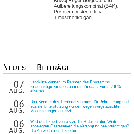
Kriwoj Roger Bergbau- und
Aufbereitungskombinat (BAK).
Premierministerin Julia
Timoschenko gab ...
Neueste Beiträge
07
Landwirte können im Rahmen des Programms
zinsgünstige Kredite zu einem Zinssatz von 5-7-9 %
aug.
erhalten
06
Drei Beamte des Territorialzentrums für Rekrutierung und
soziale Unterstützung wurden wegen vorgetäuschter
aug.
Mobilisierungen entlarvt
06
Wird der Export von bis zu 15 % der für den Winter
angelegten Gasreserven die Versorgung beeinträchtigen?
aug.
Die Antwort eines Experten