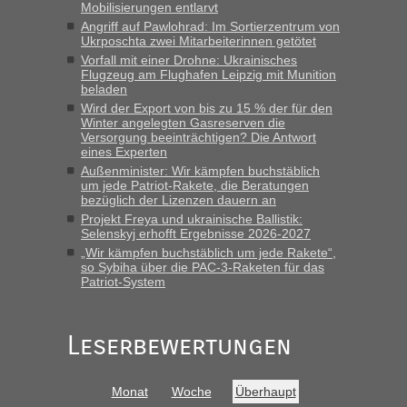
Mobilisierungen entlarvt
Angriff auf Pawlohrad: Im Sortierzentrum von
Berichte und Reisetipps • Re: An
Bernd D-UA
in
Ukrposchta zwei Mitarbeiterinnen getötet
welchem Grenzübergang zwischen Polen und
Vorfall mit einer Drohne: Ukrainisches
der Ukraine geht es am schnellsten?
Flugzeug am Flughafen Leipzig mit Munition
beladen
„Bin am Montag 15.6.26 um 8 Uhr in Urgyniw ausgereist,
Wird der Export von bis zu 15 % der für den
das erste Mal an einem Montagmorgen ca. 15 Fahrzeuge
Winter angelegten Gasreserven die
Versorgung beeinträchtigen? Die Antwort
vor mir, bin sonst der Erste oder Zweite, egal, nach ca 20
eines Experten
Minuten wurde dann die nächste Welle...“
Außenminister: Wir kämpfen buchstäblich
um jede Patriot-Rakete, die Beratungen
Berichte und Reisetipps • Re: An welchem
lev
in
bezüglich der Lizenzen dauern an
Grenzübergang zwischen Polen und der Ukraine
Projekt Freya und ukrainische Ballistik:
geht es am schnellsten?
Selenskyj erhofft Ergebnisse 2026-2027
„Wir kämpfen buchstäblich um jede Rakete“,
„Derzeit, ist es überall sehr voll an den Grenzen Ukraine/
so Sybiha über die PAC-3-Raketen für das
Polen. Zb. Krakovets 100 PKW ca. 10 h Wartezeit. Wollen
Patriot-System
Montag rüber, versuchen es sehr früh.“
Leserbewertungen
Monat
Woche
Überhaupt