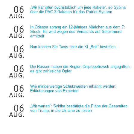
06
„Wir kämpfen buchstäblich um jede Rakete“, so Sybiha
über die PAC-3-Raketen für das Patriot-System
aug.
06
In Odessa sprang ein 12-jähriges Mädchen aus dem 7:
Stock: Es wird wegen des Verdachts auf Selbstmord
aug.
ermittelt
06
Nun können Sie Taxis über die KI „Bolt“ bestellen
aug.
06
Die Russen haben die Region Dnipropetrowsk angegriffen,
es gibt zahlreiche Opfer
aug.
06
Wie minderwertige Schutzwesten erkannt werden:
Erläuterungen von Experten
aug.
06
„Wir warten“: Sybiha bestätigte die Pläne der Gesandten
von Trump, in die Ukraine zu reisen
aug.