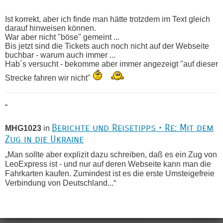
Ist korrekt, aber ich finde man hätte trotzdem im Text gleich
darauf hinweisen können.
War aber nicht "böse" gemeint ...
Bis jetzt sind die Tickets auch noch nicht auf der Webseite
buchbar - warum auch immer ...
Hab´s versucht - bekomme aber immer angezeigt "auf dieser
Strecke fahren wir nicht"
“
Berichte und Reisetipps • Re: Mit dem
MHG1023
in
Zug in die Ukraine
„Man sollte aber explizit dazu schreiben, daß es ein Zug von
LeoExpress ist - und nur auf deren Webseite kann man die
Fahrkarten kaufen. Zumindest ist es die erste Umsteigefreie
Verbindung von Deutschland...“
Recht, Visa und Dokumente • Re:
Eric
in
Deklaration gebrauchter Kleidung beim Zoll