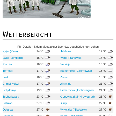
Wetterbericht
Für Details mit dem Mauszeiger über das zugehörige Icon gehen
Kyjiw (Kiew)
24 °C
Ushhorod
19 °C
Lwiw (Lemberg)
15 °C
Iwano-Frankiwsk
18 °C
Rachiw
16 °C
Jassinja
16 °C
Ternopil
17 °C
Tscherniwzi (Czernowitz)
18 °C
Luzk
16 °C
Riwne
16 °C
Chmelnyzkyj
17 °C
Winnyzja
21 °C
Schytomyr
19 °C
Tschernihiw (Tschernigow)
21 °C
Tscherkassy
23 °C
Kropywnyzkyj (Kirowograd)
25 °C
Poltawa
27 °C
Sumy
22 °C
Odessa
27 °C
Mykolajiw (Nikolajew)
27 °C