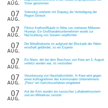
aug.
Visier genommen
07
Selenskyj erörterte mit Drapatyj die Verteidigung der
Region Donezk
aug.
07
Fiktive Kraftstoffkäufe in Höhe von mehreren Millionen
Hrywnja: Ein Großhandelsunternehmen wurde zur
aug.
Nachzahlung von Steuern verpflichtet
07
Die Metallindustrie ist aufgrund der Blockade der Häfen
ernsthaft gefährdet, so ein Experte
aug.
07
Ein Mann, der bei dem Beschuss von Kiew am 5. August
verletzt worden war, ist verstorben
aug.
07
Veruntreuung von Haushaltsmitteln: In Kiew wird gegen
einen Auftragnehmer des kommunalen Unternehmens
aug.
„Pleso“ ein Gerichtsverfahren eingeleitet
07
Auf der Krim wurden ein russisches Luftabwehrsystem
und ein Militärkran zerstört
aug.