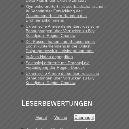
Delta Plus in der Ukraine zerstört
in Krakowez mit dem Kleinbus. Abfertigung ging dann
schnell da auch Passagiere mit EU-Pass dabei waren“
Klymenko erörtert mit aserbaidschanischem
Außenminister Entwicklung der
Zusammenarbeit im Rahmen des
Berichte und Reisetipps • Re: An
Bernd D-UA
in
Drohnenabkommens
welchem Grenzübergang zwischen Polen und
Ukrainische Armee dementiert russische
der Ukraine geht es am schnellsten?
Behauptungen über Vorrücken zu Bilyj
Kolodjas in Region Charkiw
„Bin am Montag 15.6.26 um 8 Uhr in Urgyniw ausgereist,
Die Russen haben Lagerhäuser eines
das erste Mal an einem Montagmorgen ca. 15 Fahrzeuge
Logistikunternehmens in der Oblast
Dnipropetrowsk ins Visier genommen
vor mir, bin sonst der Erste oder Zweite, egal, nach ca 20
Minuten wurde dann die nächste Welle...“
In Jalta Hafen angegriffen
Selenskyj erörterte mit Drapatyj die
Verteidigung der Region Donezk
Berichte und Reisetipps • Re: An welchem
lev
in
Ukrainische Armee dementiert russische
Grenzübergang zwischen Polen und der Ukraine
Behauptungen über Vorrücken zu Bilyj
geht es am schnellsten?
Kolodjas in Region Charkiw
„Derzeit, ist es überall sehr voll an den Grenzen Ukraine/
Polen. Zb. Krakovets 100 PKW ca. 10 h Wartezeit. Wollen
Leserbewertungen
Montag rüber, versuchen es sehr früh.“
Monat
Woche
Überhaupt