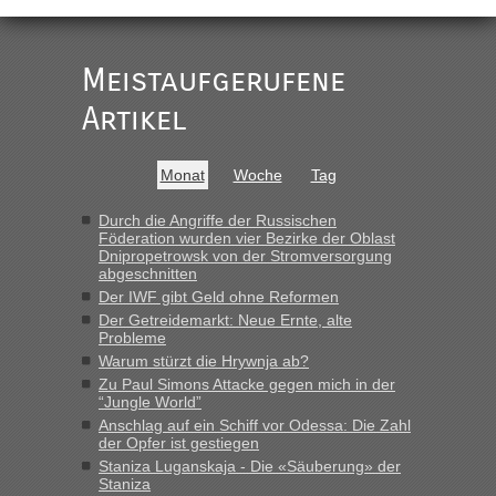
Deklaration gebrauchter Kleidung beim Zoll
„Vielen Dank, mit einem Briefchen meiner Frau im Gepäck
gab es keine Probleme“
Meistaufgerufene
Recht, Visa und Dokumente • Re: Seit
Artikel
Anuleb
in
Anfang des Jahres haben die Zollbeamten
Verstöße im Wert von fast 11 Milliarden
Monat
Woche
Tag
aufgedeckt
„Am besten wäre natürlich, wenn die Frau mit dabei ist.
Durch die Angriffe der Russischen
Föderation wurden vier Bezirke der Oblast
Alleinreisende Männer stehen schließlich immer unter
Dnipropetrowsk von der Stromversorgung
Verdacht.“
abgeschnitten
Der IWF gibt Geld ohne Reformen
Recht, Visa und Dokumente • Re: Seit
Frank
in
Der Getreidemarkt: Neue Ernte, alte
Anfang des Jahres haben die Zollbeamten
Probleme
Verstöße im Wert von fast 11 Milliarden
Warum stürzt die Hrywnja ab?
aufgedeckt
Zu Paul Simons Attacke gegen mich in der
“Jungle World”
„Kein Zoll. Du musst an sich nur sagen dass das privat ist
Anschlag auf ein Schiff vor Odessa: Die Zahl
und du nicht damit handeln willst. So lange das nicht
der Opfer ist gestiegen
Originalverpackt ist und ersichlich das nicht neu sollte es
Staniza Luganskaja - Die «Säuberung» der
keine Probleme geben“
Staniza