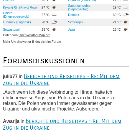
Cherson
26 °C
Charkiw (Charkow)
27 °C
Saporischschja
Krywyj Rih (Kriwoj Rog)
27 °C
29 °C
(Saporoschje)
Dnipro
27 °C
Donezk
30 °C
(Dnepropetrowsk)
Luhansk (Lugansk)
28 °C
Simferopol
21 °C
Sewastopol
23 °C
Jalta
23 °C
Daten von
OpenWeatherMap.org
Mehr Ukrainewetter findet sich im
Forum
Forumsdiskussionen
Berichte und Reisetipps • Re: Mit dem
julib77
in
Zug in die Ukraine
„Auch wenn ich diese Verbindung toll finde, hätte ich
ehrlicherweise Angst, von Polen aus in die Ukraine zu
reisen. Die Polen werden immer gewaltsamer gegen
Ukrainer und ukrainische Projekte. Außerdem...“
Berichte und Reisetipps • Re: Mit dem
Awarija
in
Zug in die Ukraine