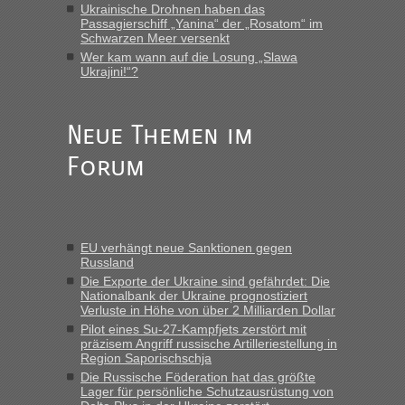
Ukrainische Drohnen haben das
Recht, Visa und Dokumente • Deklaration
Passagierschiff „Yanina“ der „Rosatom“ im
Eric
in
Schwarzen Meer versenkt
gebrauchter Kleidung beim Zoll
Wer kam wann auf die Losung „Slawa
Ukrajini!“?
„Hallo Leute, ich weiß nicht, ob ich hier richtig bin mit meiner
Anfrage. Ich möchte 4 Umzugskartons mit gebrauchter
Straßen Kleidung bei der Einreise in die Ukraine
mitnehmen. Es ist gebrauchte Kleidung...“
Neue Themen im
Forum
Berichte und Reisetipps • Re: An welchem
lev
in
Grenzübergang zwischen Polen und der Ukraine
geht es am schnellsten?
„Wir sind mit unserem Wohnmobil, wie geplant am Montag
EU verhängt neue Sanktionen gegen
15.6. in Krakovets rüber. Sehr zeitig los gegen 5 Uhr in der
Russland
Früh. Mit sehr sehr wenig Verkehr, super bis zur Grenze. Nur
Die Exporte der Ukraine sind gefährdet: Die
8 PKW vor der Schranke....“
Nationalbank der Ukraine prognostiziert
Verluste in Höhe von über 2 Milliarden Dollar
Berichte und Reisetipps • Re: An welchem
Frank
in
Pilot eines Su-27-Kampfjets zerstört mit
Grenzübergang zwischen Polen und der Ukraine
präzisem Angriff russische Artilleriestellung in
Region Saporischschja
geht es am schnellsten?
Die Russische Föderation hat das größte
„Gestern 6 Stunden warten vor der Grenze Richtung Polen
Lager für persönliche Schutzausrüstung von