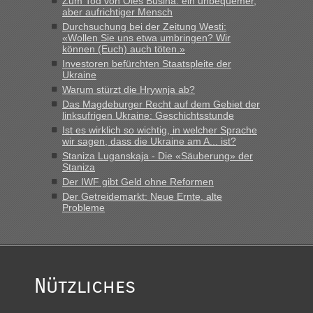
Zum Tod von Oles Busina: ein unbequemer,
aber aufrichtiger Mensch
Durchsuchung bei der Zeitung Westi:
«Wollen Sie uns etwa umbringen? Wir
können (Euch) auch töten.»
Investoren befürchten Staatspleite der
Ukraine
Warum stürzt die Hrywnja ab?
Das Magdeburger Recht auf dem Gebiet der
linksufrigen Ukraine: Geschichtsstunde
Ist es wirklich so wichtig, in welcher Sprache
wir sagen, dass die Ukraine am A... ist?
Staniza Luganskaja - Die «Säuberung» der
Staniza
Der IWF gibt Geld ohne Reformen
Der Getreidemarkt: Neue Ernte, alte
Probleme
Nützliches