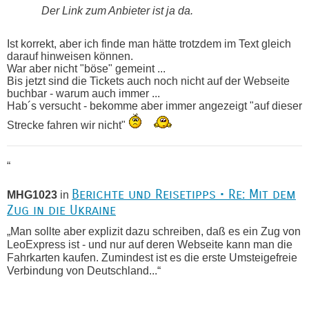
Der Link zum Anbieter ist ja da.
Ist korrekt, aber ich finde man hätte trotzdem im Text gleich
darauf hinweisen können.
War aber nicht "böse" gemeint ...
Bis jetzt sind die Tickets auch noch nicht auf der Webseite
buchbar - warum auch immer ...
Hab´s versucht - bekomme aber immer angezeigt "auf dieser
Strecke fahren wir nicht"
“
Berichte und Reisetipps • Re: Mit dem
MHG1023
in
Zug in die Ukraine
„Man sollte aber explizit dazu schreiben, daß es ein Zug von
LeoExpress ist - und nur auf deren Webseite kann man die
Fahrkarten kaufen. Zumindest ist es die erste Umsteigefreie
Verbindung von Deutschland...“
Recht, Visa und Dokumente • Re:
Eric
in