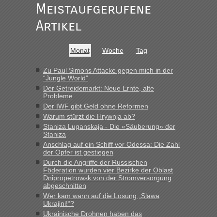
gab es keine Probleme“
Meistaufgerufene
Recht, Visa und Dokumente • Re: Seit
Artikel
Anuleb
in
Anfang des Jahres haben die Zollbeamten
Verstöße im Wert von fast 11 Milliarden
Monat
Woche
Tag
aufgedeckt
„Am besten wäre natürlich, wenn die Frau mit dabei ist.
Zu Paul Simons Attacke gegen mich in der
“Jungle World”
Alleinreisende Männer stehen schließlich immer unter
Der Getreidemarkt: Neue Ernte, alte
Verdacht.“
Probleme
Der IWF gibt Geld ohne Reformen
Recht, Visa und Dokumente • Re: Seit
Frank
in
Warum stürzt die Hrywnja ab?
Anfang des Jahres haben die Zollbeamten
Staniza Luganskaja - Die «Säuberung» der
Verstöße im Wert von fast 11 Milliarden
Staniza
aufgedeckt
Anschlag auf ein Schiff vor Odessa: Die Zahl
der Opfer ist gestiegen
„Kein Zoll. Du musst an sich nur sagen dass das privat ist
Durch die Angriffe der Russischen
und du nicht damit handeln willst. So lange das nicht
Föderation wurden vier Bezirke der Oblast
Originalverpackt ist und ersichlich das nicht neu sollte es
Dnipropetrowsk von der Stromversorgung
keine Probleme geben“
abgeschnitten
Wer kam wann auf die Losung „Slawa
Recht, Visa und Dokumente • Deklaration
Ukrajini!“?
Eric
in
Ukrainische Drohnen haben das
gebrauchter Kleidung beim Zoll