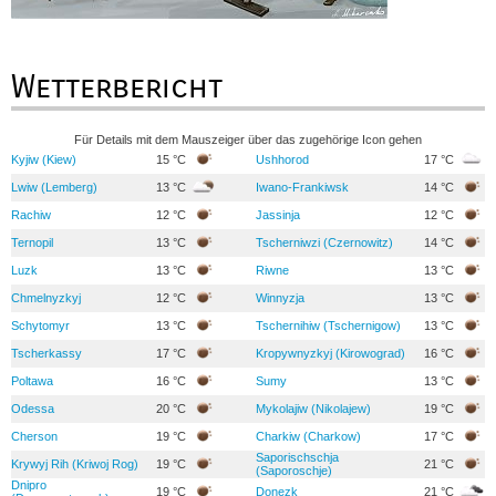
Wetterbericht
Für Details mit dem Mauszeiger über das zugehörige Icon gehen
Kyjiw (Kiew)
15 °C
Ushhorod
17 °C
Lwiw (Lemberg)
13 °C
Iwano-Frankiwsk
14 °C
Rachiw
12 °C
Jassinja
12 °C
Ternopil
13 °C
Tscherniwzi (Czernowitz)
14 °C
Luzk
13 °C
Riwne
13 °C
Chmelnyzkyj
12 °C
Winnyzja
13 °C
Schytomyr
13 °C
Tschernihiw (Tschernigow)
13 °C
Tscherkassy
17 °C
Kropywnyzkyj (Kirowograd)
16 °C
Poltawa
16 °C
Sumy
13 °C
Odessa
20 °C
Mykolajiw (Nikolajew)
19 °C
Cherson
19 °C
Charkiw (Charkow)
17 °C
Saporischschja
Krywyj Rih (Kriwoj Rog)
19 °C
21 °C
(Saporoschje)
Dnipro
19 °C
Donezk
21 °C