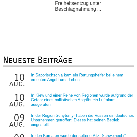
Freiheitsentzug unter
Beschlagnahmung ...
Neueste Beiträge
10
In Saporischschja kam ein Rettungshelfer bei einem
erneuten Angriff ums Leben
aug.
10
In Kiew und einer Reihe von Regionen wurde aufgrund der
Gefahr eines ballistischen Angriffs ein Luftalarm
aug.
ausgerufen
09
In der Region Schytomyr haben die Russen ein deutsches
Unternehmen getroffen: Dieses hat seinen Betrieb
aug.
eingestellt
In den Karpaten wurde der seltene Pilz „Schweineohr“