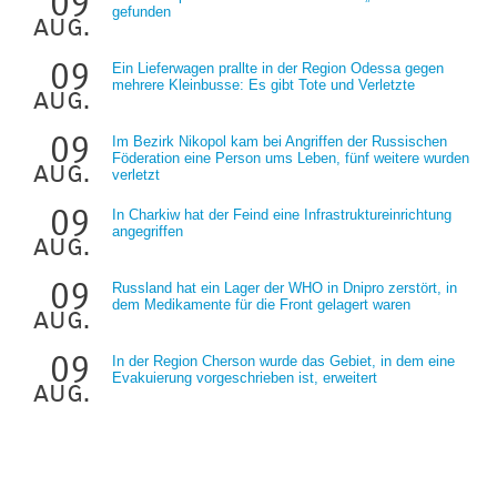
09
gefunden
aug.
09
Ein Lieferwagen prallte in der Region Odessa gegen
mehrere Kleinbusse: Es gibt Tote und Verletzte
aug.
09
Im Bezirk Nikopol kam bei Angriffen der Russischen
Föderation eine Person ums Leben, fünf weitere wurden
aug.
verletzt
09
In Charkiw hat der Feind eine Infrastruktureinrichtung
angegriffen
aug.
09
Russland hat ein Lager der WHO in Dnipro zerstört, in
dem Medikamente für die Front gelagert waren
aug.
09
In der Region Cherson wurde das Gebiet, in dem eine
Evakuierung vorgeschrieben ist, erweitert
aug.