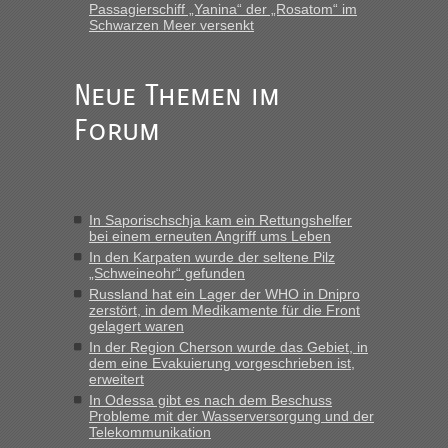
Passagierschiff „Yanina“ der „Rosatom“ im
Schwarzen Meer versenkt
„Hallo Leute, ich weiß nicht, ob ich hier richtig bin mit meiner
Anfrage. Ich möchte 4 Umzugskartons mit gebrauchter
Straßen Kleidung bei der Einreise in die Ukraine
mitnehmen. Es ist gebrauchte Kleidung...“
Neue Themen im
Forum
Berichte und Reisetipps • Re: An welchem
lev
in
Grenzübergang zwischen Polen und der Ukraine
geht es am schnellsten?
„Wir sind mit unserem Wohnmobil, wie geplant am Montag
In Saporischschja kam ein Rettungshelfer
15.6. in Krakovets rüber. Sehr zeitig los gegen 5 Uhr in der
bei einem erneuten Angriff ums Leben
Früh. Mit sehr sehr wenig Verkehr, super bis zur Grenze. Nur
In den Karpaten wurde der seltene Pilz
8 PKW vor der Schranke....“
„Schweineohr“ gefunden
Russland hat ein Lager der WHO in Dnipro
Berichte und Reisetipps • Re: An welchem
Frank
in
zerstört, in dem Medikamente für die Front
Grenzübergang zwischen Polen und der Ukraine
gelagert waren
geht es am schnellsten?
In der Region Cherson wurde das Gebiet, in
dem eine Evakuierung vorgeschrieben ist,
„Gestern 6 Stunden warten vor der Grenze Richtung Polen
erweitert
in Krakowez mit dem Kleinbus. Abfertigung ging dann
In Odessa gibt es nach dem Beschuss
schnell da auch Passagiere mit EU-Pass dabei waren“
Probleme mit der Wasserversorgung und der
Telekommunikation