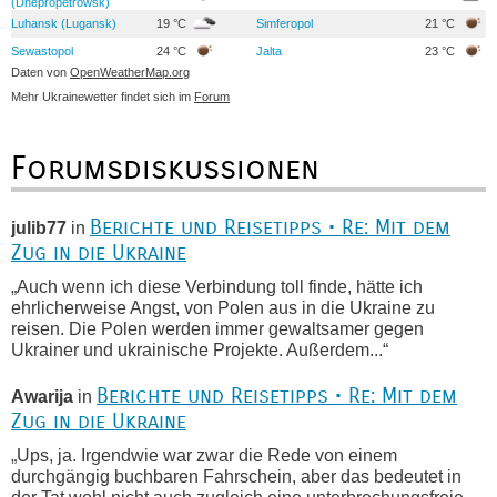
(Dnepropetrowsk)
Luhansk (Lugansk)
19 °C
Simferopol
21 °C
Sewastopol
24 °C
Jalta
23 °C
Daten von
OpenWeatherMap.org
Mehr Ukrainewetter findet sich im
Forum
Forumsdiskussionen
Berichte und Reisetipps • Re: Mit dem
julib77
in
Zug in die Ukraine
„Auch wenn ich diese Verbindung toll finde, hätte ich
ehrlicherweise Angst, von Polen aus in die Ukraine zu
reisen. Die Polen werden immer gewaltsamer gegen
Ukrainer und ukrainische Projekte. Außerdem...“
Berichte und Reisetipps • Re: Mit dem
Awarija
in
Zug in die Ukraine
„Ups, ja. Irgendwie war zwar die Rede von einem
durchgängig buchbaren Fahrschein, aber das bedeutet in