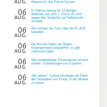
aug.
Raketen für das Patriot-System
06
In Odessa sprang ein 12-jähriges
Mädchen aus dem 7: Stock: Es wird
aug.
wegen des Verdachts auf Selbstmord
ermittelt
06
Nun können Sie Taxis über die KI „Bolt“
bestellen
aug.
06
Die Russen haben die Region
Dnipropetrowsk angegriffen, es gibt
aug.
zahlreiche Opfer
06
Wie minderwertige Schutzwesten erkannt
werden: Erläuterungen von Experten
aug.
06
„Wir warten“: Sybiha bestätigte die Pläne
der Gesandten von Trump, in die Ukraine
aug.
zu reisen