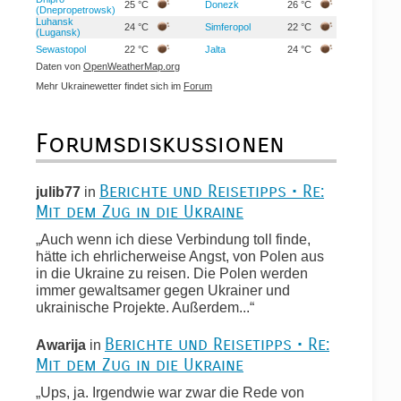
25 °C
Donezk
26 °C
(Dnepropetrowsk)
Luhansk
24 °C
Simferopol
22 °C
(Lugansk)
Sewastopol
22 °C
Jalta
24 °C
Daten von
OpenWeatherMap.org
Mehr Ukrainewetter findet sich im
Forum
Forumsdiskussionen
Berichte und Reisetipps • Re:
julib77
in
Mit dem Zug in die Ukraine
„Auch wenn ich diese Verbindung toll finde,
hätte ich ehrlicherweise Angst, von Polen aus
in die Ukraine zu reisen. Die Polen werden
immer gewaltsamer gegen Ukrainer und
ukrainische Projekte. Außerdem...“
Berichte und Reisetipps • Re:
Awarija
in
Mit dem Zug in die Ukraine
„Ups, ja. Irgendwie war zwar die Rede von