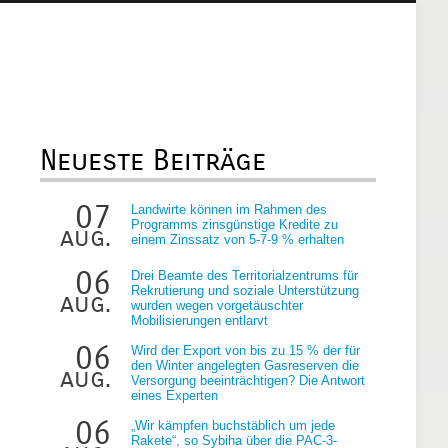
Neueste Beiträge
07
Landwirte können im Rahmen des
Programms zinsgünstige Kredite zu
aug.
einem Zinssatz von 5-7-9 % erhalten
06
Drei Beamte des Territorialzentrums für
Rekrutierung und soziale Unterstützung
aug.
wurden wegen vorgetäuschter
Mobilisierungen entlarvt
06
Wird der Export von bis zu 15 % der für
den Winter angelegten Gasreserven die
aug.
Versorgung beeinträchtigen? Die Antwort
eines Experten
06
„Wir kämpfen buchstäblich um jede
Rakete“, so Sybiha über die PAC-3-