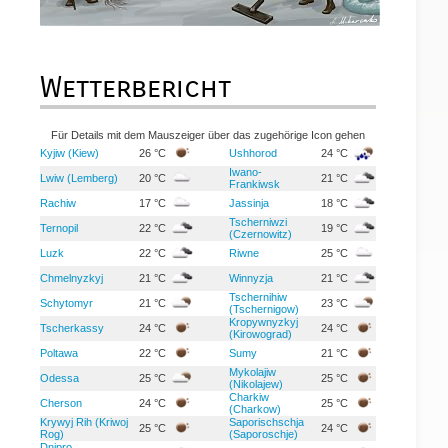
Wetterbericht
Für Details mit dem Mauszeiger über das zugehörige Icon gehen
Kyjiw (Kiew)
26 °C
Ushhorod
24 °C
Iwano-
Lwiw (Lemberg)
20 °C
21 °C
Frankiwsk
Rachiw
17 °C
Jassinja
18 °C
Tscherniwzi
Ternopil
22 °C
19 °C
(Czernowitz)
Luzk
22 °C
Riwne
25 °C
Chmelnyzkyj
21 °C
Winnyzja
21 °C
Tschernihiw
Schytomyr
21 °C
23 °C
(Tschernigow)
Kropywnyzkyj
Tscherkassy
24 °C
24 °C
(Kirowograd)
Poltawa
22 °C
Sumy
21 °C
Mykolajiw
Odessa
25 °C
25 °C
(Nikolajew)
Charkiw
Cherson
24 °C
25 °C
(Charkow)
Krywyj Rih (Kriwoj
Saporischschja
25 °C
24 °C
Rog)
(Saporoschje)
Dnipro