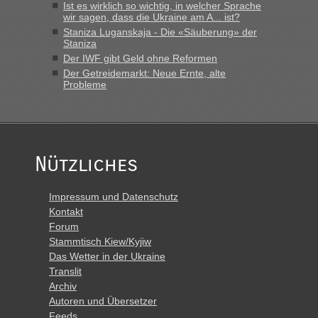
Ist es wirklich so wichtig, in welcher Sprache
Polen. Zb. Krakovets 100 PKW ca. 10 h Wartezeit. Wollen
wir sagen, dass die Ukraine am A... ist?
Montag rüber, versuchen es sehr früh.“
Staniza Luganskaja - Die «Säuberung» der
Staniza
Der IWF gibt Geld ohne Reformen
Der Getreidemarkt: Neue Ernte, alte
Probleme
Nützliches
Impressum und Datenschutz
Kontakt
Forum
Stammtisch Kiew/Kyjiw
Das Wetter in der Ukraine
Translit
Archiv
Autoren und Übersetzer
Feeds