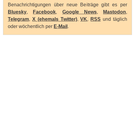
Benachrichtigungen über neue Beiträge gibt es per
Bluesky
,
Facebook
,
Google News
,
Mastodon
,
Telegram
,
X (ehemals Twitter)
,
VK
,
RSS
und täglich
oder wöchentlich per
E-Mail
.