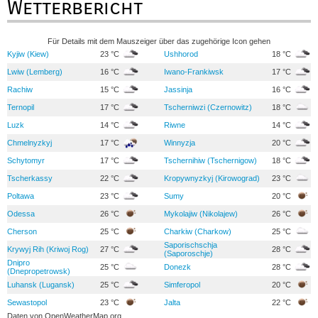
Wetterbericht
Für Details mit dem Mauszeiger über das zugehörige Icon gehen
Kyjiw (Kiew)
23 °C
Ushhorod
18 °C
Lwiw (Lemberg)
16 °C
Iwano-Frankiwsk
17 °C
Rachiw
15 °C
Jassinja
16 °C
Ternopil
17 °C
Tscherniwzi (Czernowitz)
18 °C
Luzk
14 °C
Riwne
14 °C
Chmelnyzkyj
17 °C
Winnyzja
20 °C
Schytomyr
17 °C
Tschernihiw (Tschernigow)
18 °C
Tscherkassy
22 °C
Kropywnyzkyj (Kirowograd)
23 °C
Poltawa
23 °C
Sumy
20 °C
Odessa
26 °C
Mykolajiw (Nikolajew)
26 °C
Cherson
25 °C
Charkiw (Charkow)
25 °C
Saporischschja
Krywyj Rih (Kriwoj Rog)
27 °C
28 °C
(Saporoschje)
Dnipro
25 °C
Donezk
28 °C
(Dnepropetrowsk)
Luhansk (Lugansk)
25 °C
Simferopol
20 °C
Sewastopol
23 °C
Jalta
22 °C
Daten von
OpenWeatherMap.org