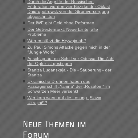
Strecke fahren wir nicht"
Durch die Angriffe der Russischen
Föderation wurden vier Bezirke der Oblast
Dnipropetrowsk von der Stromversorgung
abgeschnitten
“
Der IWF gibt Geld ohne Reformen
Der Getreidemarkt: Neue Ernte, alte
MHG1023
in
Berichte und Reisetipps • Re: Mit dem Zug in
Probleme
die Ukraine
Warum stürzt die Hrywnja ab?
„Man sollte aber explizit dazu schreiben, daß es ein Zug von
Zu Paul Simons Attacke gegen mich in der
LeoExpress ist - und nur auf deren Webseite kann man die
“Jungle World”
Fahrkarten kaufen. Zumindest ist es die erste Umsteigefreie
Anschlag auf ein Schiff vor Odessa: Die Zahl
Verbindung von Deutschland...“
der Opfer ist gestiegen
Staniza Luganskaja - Die «Säuberung» der
Staniza
Eric
in
Recht, Visa und Dokumente • Re: Deklaration
gebrauchter Kleidung beim Zoll
Ukrainische Drohnen haben das
Passagierschiff „Yanina“ der „Rosatom“ im
„Vielen Dank, mit einem Briefchen meiner Frau im Gepäck
Schwarzen Meer versenkt
gab es keine Probleme“
Wer kam wann auf die Losung „Slawa
Ukrajini!“?
Anuleb
in
Recht, Visa und Dokumente • Re: Seit Anfang
des Jahres haben die Zollbeamten Verstöße im Wert von
fast 11 Milliarden aufgedeckt
Neue Themen im
„Am besten wäre natürlich, wenn die Frau mit dabei ist.
Forum
Alleinreisende Männer stehen schließlich immer unter