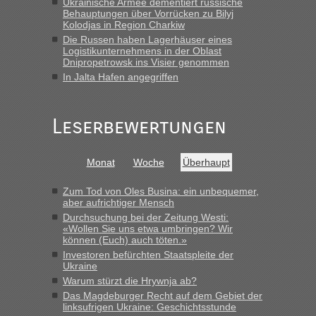
Ukrainische Armee dementiert russische
Früh. Mit sehr sehr wenig Verkehr, super bis zur Grenze. Nur
Behauptungen über Vorrücken zu Bilyj
8 PKW vor der Schranke....“
Kolodjas in Region Charkiw
Die Russen haben Lagerhäuser eines
Frank
in
Berichte und Reisetipps • Re: An welchem
Logistikunternehmens in der Oblast
Grenzübergang zwischen Polen und der Ukraine geht es am
Dnipropetrowsk ins Visier genommen
schnellsten?
In Jalta Hafen angegriffen
„Gestern 6 Stunden warten vor der Grenze Richtung Polen
in Krakowez mit dem Kleinbus. Abfertigung ging dann
Leserbewertungen
schnell da auch Passagiere mit EU-Pass dabei waren“
Bernd D-UA
in
Berichte und Reisetipps • Re: An welchem
Monat
Woche
Überhaupt
Grenzübergang zwischen Polen und der Ukraine geht es am
schnellsten?
Zum Tod von Oles Busina: ein unbequemer,
„Bin am Montag 15.6.26 um 8 Uhr in Urgyniw ausgereist,
aber aufrichtiger Mensch
das erste Mal an einem Montagmorgen ca. 15 Fahrzeuge
Durchsuchung bei der Zeitung Westi:
vor mir, bin sonst der Erste oder Zweite, egal, nach ca 20
«Wollen Sie uns etwa umbringen? Wir
Minuten wurde dann die nächste Welle...“
können (Euch) auch töten.»
Investoren befürchten Staatspleite der
lev
in
Berichte und Reisetipps • Re: An welchem
Ukraine
Grenzübergang zwischen Polen und der Ukraine geht es am
Warum stürzt die Hrywnja ab?
schnellsten?
Das Magdeburger Recht auf dem Gebiet der
linksufrigen Ukraine: Geschichtsstunde
„Derzeit, ist es überall sehr voll an den Grenzen Ukraine/