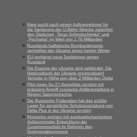
Verdacht.“
Frank
in
Recht, Visa und Dokumente • Re: Seit Anfang des
Jahres haben die Zollbeamten Verstöße im Wert von fast 11
Kiew sucht nach einem Auftragnehmer für
Milliarden aufgedeckt
die Sanierung der U-Bahn-Strecke zwischen
den Stationen „Taras Schewtschenko“ und
„Kein Zoll. Du musst an sich nur sagen dass das privat ist
„Pochaina“ im Wert von 1,76 Milliarden
und du nicht damit handeln willst. So lange das nicht
Russlands ballistische Bombardements
Originalverpackt ist und ersichlich das nicht neu sollte es
verheißen der Ukraine einen harten Winter
keine Probleme geben“
EU verhängt neue Sanktionen gegen
Russland
Eric
in
Recht, Visa und Dokumente • Deklaration
Die Exporte der Ukraine sind gefährdet: Die
gebrauchter Kleidung beim Zoll
Nationalbank der Ukraine prognostiziert
Verluste in Höhe von über 2 Milliarden Dollar
„Hallo Leute, ich weiß nicht, ob ich hier richtig bin mit meiner
Pilot eines Su-27-Kampfjets zerstört mit
Anfrage. Ich möchte 4 Umzugskartons mit gebrauchter
präzisem Angriff russische Artilleriestellung in
Straßen Kleidung bei der Einreise in die Ukraine
Region Saporischschja
mitnehmen. Es ist gebrauchte Kleidung...“
Die Russische Föderation hat das größte
Lager für persönliche Schutzausrüstung von
lev
in
Berichte und Reisetipps • Re: An welchem
Delta Plus in der Ukraine zerstört
Grenzübergang zwischen Polen und der Ukraine geht es am
Klymenko erörtert mit aserbaidschanischem
schnellsten?
Außenminister Entwicklung der
Zusammenarbeit im Rahmen des
„Wir sind mit unserem Wohnmobil, wie geplant am Montag
Drohnenabkommens
15.6. in Krakovets rüber. Sehr zeitig los gegen 5 Uhr in der