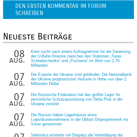
DEN ERSTEN KOMMENTAR IM FORUM
SCHREIBEN
Neueste Beiträge
08
Kiew sucht nach einem Auftragnehmer für die Sanierung
der U-Bahn-Strecke zwischen den Stationen „Taras
aug.
Schewtschenko“ und „Pochaina“ im Wert von 1,76
Milliarden
07
Die Exporte der Ukraine sind gefährdet: Die Nationalbank
der Ukraine prognostiziert Verluste in Höhe von über 2
aug.
Milliarden Dollar
07
Die Russische Föderation hat das größte Lager für
persönliche Schutzausrüstung von Delta Plus in der
aug.
Ukraine zerstört
07
Die Russen haben Lagerhäuser eines
Logistikunternehmens in der Oblast Dnipropetrowsk ins
aug.
Visier genommen
Selenskyj erörterte mit Drapatyj die Verteidigung der