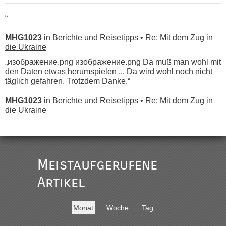
“
MHG1023
in
Berichte und Reisetipps • Re: Mit dem Zug in
die Ukraine
„изображение.png изображение.png Da muß man wohl mit
den Daten etwas herumspielen ... Da wird wohl noch nicht
täglich gefahren. Trotzdem Danke.“
MHG1023
in
Berichte und Reisetipps • Re: Mit dem Zug in
die Ukraine
„
Der Link zum Anbieter ist ja da.
Meistaufgerufene
Ist korrekt, aber ich finde man hätte trotzdem im Text gleich
darauf hinweisen können.
Artikel
War aber nicht "böse" gemeint ...
Bis jetzt sind die Tickets auch noch nicht auf der Webseite
buchbar - warum auch immer ...
Monat
Woche
Tag
Hab´s versucht - bekomme aber immer angezeigt "auf dieser