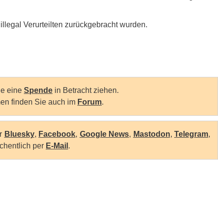
illegal Verurteilten zurückgebracht wurden.
Sie eine
Spende
in Betracht ziehen.
en finden Sie auch im
Forum
.
er
Bluesky
,
Facebook
,
Google News
,
Mastodon
,
Telegram
,
chentlich per
E-Mail
.