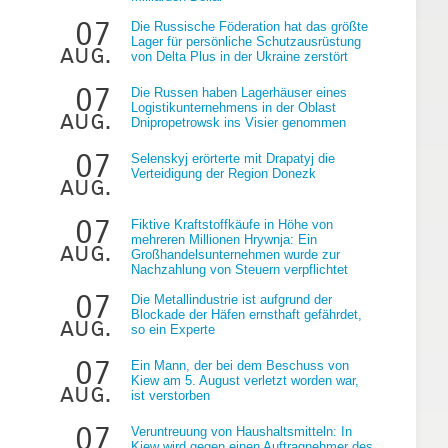
07
Die Russische Föderation hat das größte
Lager für persönliche Schutzausrüstung
aug.
von Delta Plus in der Ukraine zerstört
07
Die Russen haben Lagerhäuser eines
Logistikunternehmens in der Oblast
aug.
Dnipropetrowsk ins Visier genommen
07
Selenskyj erörterte mit Drapatyj die
Verteidigung der Region Donezk
aug.
e
07
Fiktive Kraftstoffkäufe in Höhe von
mehreren Millionen Hrywnja: Ein
aug.
Großhandelsunternehmen wurde zur
Nachzahlung von Steuern verpflichtet
07
Die Metallindustrie ist aufgrund der
Blockade der Häfen ernsthaft gefährdet,
aug.
so ein Experte
07
Ein Mann, der bei dem Beschuss von
Kiew am 5. August verletzt worden war,
aug.
ist verstorben
07
Veruntreuung von Haushaltsmitteln: In
Kiew wird gegen einen Auftragnehmer des