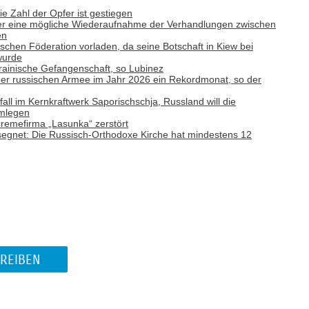
ie Zahl der Opfer ist gestiegen
ber eine mögliche Wiederaufnahme der Verhandlungen zwischen
en
ischen Föderation vorladen, da seine Botschaft in Kiew bei
wurde
rainische Gefangenschaft, so Lubinez
e der russischen Armee im Jahr 2026 ein Rekordmonat, so der
ll im Kernkraftwerk Saporischschja, Russland will die
hmlegen
remefirma „Lasunka“ zerstört
gesegnet: Die Russisch-Orthodoxe Kirche hat mindestens 12
REIBEN