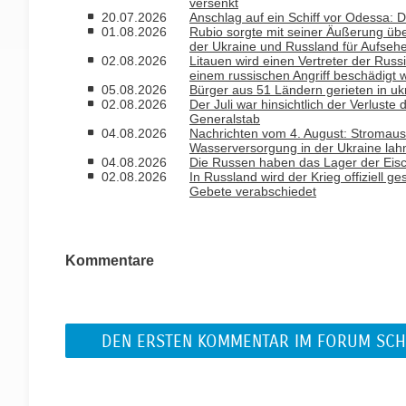
versenkt
20.07.2026
Anschlag auf ein Schiff vor Odessa: D
01.08.2026
Rubio sorgte mit seiner Äußerung ü
der Ukraine und Russland für Aufseh
02.08.2026
Litauen wird einen Vertreter der Russ
einem russischen Angriff beschädigt 
05.08.2026
Bürger aus 51 Ländern gerieten in uk
02.08.2026
Der Juli war hinsichtlich der Verlust
Generalstab
04.08.2026
Nachrichten vom 4. August: Stromausfa
Wasserversorgung in der Ukraine la
04.08.2026
Die Russen haben das Lager der Eisc
02.08.2026
In Russland wird der Krieg offiziell 
Gebete verabschiedet
Kommentare
DEN ERSTEN KOMMENTAR IM FORUM SCH