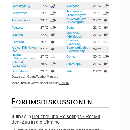
Chmelnyzkyj
17 °C
Winnyzja
21 °C
Tschernihiw
Schytomyr
19 °C
21 °C
(Tschernigow)
Kropywnyzkyj
Tscherkassy
23 °C
25 °C
(Kirowograd)
Poltawa
27 °C
Sumy
22 °C
Mykolajiw
Odessa
27 °C
27 °C
(Nikolajew)
Charkiw
Cherson
26 °C
27 °C
(Charkow)
Krywyj Rih (Kriwoj
Saporischschja
27 °C
29 °C
Rog)
(Saporoschje)
Dnipro
27 °C
Donezk
30 °C
(Dnepropetrowsk)
Luhansk
28 °C
Simferopol
21 °C
(Lugansk)
Sewastopol
23 °C
Jalta
23 °C
Daten von
OpenWeatherMap.org
Mehr Ukrainewetter findet sich im
Forum
Forumsdiskussionen
julib77
in
Berichte und Reisetipps • Re: Mit
dem Zug in die Ukraine