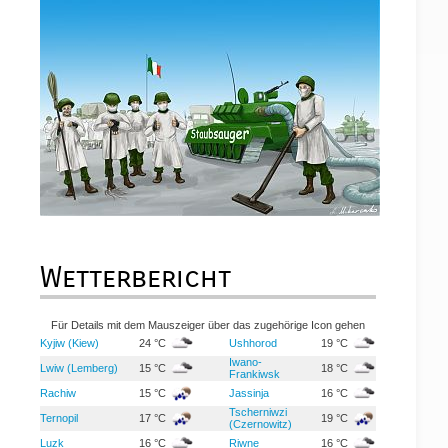
Wetterbericht
Für Details mit dem Mauszeiger über das zugehörige Icon gehen
Kyjiw (Kiew)
24 °C
Ushhorod
19 °C
Iwano-
Lwiw (Lemberg)
15 °C
18 °C
Frankiwsk
Rachiw
15 °C
Jassinja
16 °C
Tscherniwzi
Ternopil
17 °C
19 °C
(Czernowitz)
Luzk
16 °C
Riwne
16 °C