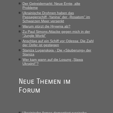
Der Getreidemarkt: Neue Ernte, alte
MHG1023
in
Berichte und Reisetipps • Re: Mit dem Zug in
Probleme
die Ukraine
Ukrainische Drohnen haben das
Passagierschiff „Yanina“ der „Rosatom“ im
„Man sollte aber explizit dazu schreiben, daß es ein Zug von
Schwarzen Meer versenkt
LeoExpress ist - und nur auf deren Webseite kann man die
Warum stürzt die Hrywnja ab?
Fahrkarten kaufen. Zumindest ist es die erste Umsteigefreie
Verbindung von Deutschland...“
Zu Paul Simons Attacke gegen mich in der
“Jungle World”
Anschlag auf ein Schiff vor Odessa: Die Zahl
Eric
in
Recht, Visa und Dokumente • Re: Deklaration
der Opfer ist gestiegen
gebrauchter Kleidung beim Zoll
Staniza Luganskaja - Die «Säuberung» der
„Vielen Dank, mit einem Briefchen meiner Frau im Gepäck
Staniza
gab es keine Probleme“
Wer kam wann auf die Losung „Slawa
Ukrajini!“?
Anuleb
in
Recht, Visa und Dokumente • Re: Seit Anfang
des Jahres haben die Zollbeamten Verstöße im Wert von
fast 11 Milliarden aufgedeckt
Neue Themen im
„Am besten wäre natürlich, wenn die Frau mit dabei ist.
Forum
Alleinreisende Männer stehen schließlich immer unter
Verdacht.“
Frank
in
Recht, Visa und Dokumente • Re: Seit Anfang des
Jahres haben die Zollbeamten Verstöße im Wert von fast 11
Ukrainische Armee dementiert russische