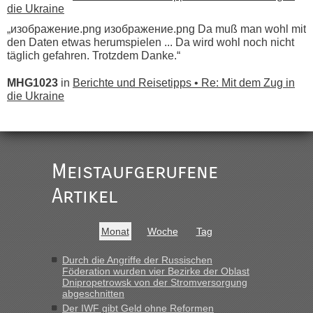
die Ukraine
„изображение.png изображение.png Da muß man wohl mit
den Daten etwas herumspielen ... Da wird wohl noch nicht
täglich gefahren. Trotzdem Danke.“
MHG1023
in
Berichte und Reisetipps • Re: Mit dem Zug in
die Ukraine
„
Der Link zum Anbieter ist ja da.
Meistaufgerufene
Ist korrekt, aber ich finde man hätte trotzdem im Text gleich
darauf hinweisen können.
Artikel
War aber nicht "böse" gemeint ...
Bis jetzt sind die Tickets auch noch nicht auf der Webseite
buchbar - warum auch immer ...
Monat
Woche
Tag
Hab´s versucht - bekomme aber immer angezeigt "auf dieser
Strecke fahren wir nicht"
Durch die Angriffe der Russischen
Föderation wurden vier Bezirke der Oblast
Dnipropetrowsk von der Stromversorgung
abgeschnitten
“
Der IWF gibt Geld ohne Reformen