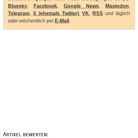
Bluesky
,
Facebook
,
Google News
,
Mastodon
,
Telegram
,
X (ehemals Twitter)
,
VK
,
RSS
und täglich
oder wöchentlich per
E-Mail
.
Artikel bewerten: