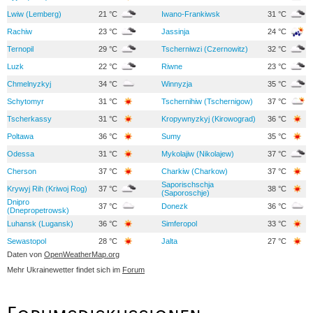
Lwiw (Lemberg)
21 °C
Iwano-Frankiwsk
31 °C
Rachiw
23 °C
Jassinja
24 °C
Ternopil
29 °C
Tscherniwzi (Czernowitz)
32 °C
Luzk
22 °C
Riwne
23 °C
Chmelnyzkyj
34 °C
Winnyzja
35 °C
Schytomyr
31 °C
Tschernihiw (Tschernigow)
37 °C
Tscherkassy
31 °C
Kropywnyzkyj (Kirowograd)
36 °C
Poltawa
36 °C
Sumy
35 °C
Odessa
31 °C
Mykolajiw (Nikolajew)
37 °C
Cherson
37 °C
Charkiw (Charkow)
37 °C
Saporischschja
Krywyj Rih (Kriwoj Rog)
37 °C
38 °C
(Saporoschje)
Dnipro
37 °C
Donezk
36 °C
(Dnepropetrowsk)
Luhansk (Lugansk)
36 °C
Simferopol
33 °C
Sewastopol
28 °C
Jalta
27 °C
Daten von
OpenWeatherMap.org
Mehr Ukrainewetter findet sich im
Forum