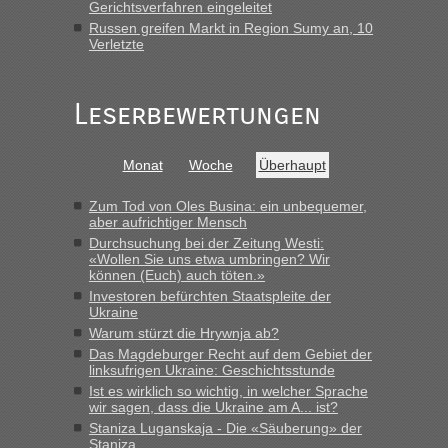
Grenzübergang zwischen Polen und der Ukraine geht es am
Gerichtsverfahren eingeleitet
schnellsten?
Russen greifen Markt in Region Sumy an, 10
Verletzte
„Gestern 6 Stunden warten vor der Grenze Richtung Polen
in Krakowez mit dem Kleinbus. Abfertigung ging dann
schnell da auch Passagiere mit EU-Pass dabei waren“
Leserbewertungen
Bernd D-UA
in
Berichte und Reisetipps • Re: An welchem
Grenzübergang zwischen Polen und der Ukraine geht es am
Monat
Woche
Überhaupt
schnellsten?
„Bin am Montag 15.6.26 um 8 Uhr in Urgyniw ausgereist,
Zum Tod von Oles Busina: ein unbequemer,
das erste Mal an einem Montagmorgen ca. 15 Fahrzeuge
aber aufrichtiger Mensch
vor mir, bin sonst der Erste oder Zweite, egal, nach ca 20
Durchsuchung bei der Zeitung Westi:
Minuten wurde dann die nächste Welle...“
«Wollen Sie uns etwa umbringen? Wir
können (Euch) auch töten.»
lev
in
Berichte und Reisetipps • Re: An welchem
Investoren befürchten Staatspleite der
Ukraine
Grenzübergang zwischen Polen und der Ukraine geht es am
schnellsten?
Warum stürzt die Hrywnja ab?
Das Magdeburger Recht auf dem Gebiet der
„Derzeit, ist es überall sehr voll an den Grenzen Ukraine/
linksufrigen Ukraine: Geschichtsstunde
Polen. Zb. Krakovets 100 PKW ca. 10 h Wartezeit. Wollen
Ist es wirklich so wichtig, in welcher Sprache
Montag rüber, versuchen es sehr früh.“
wir sagen, dass die Ukraine am A... ist?
Staniza Luganskaja - Die «Säuberung» der
Staniza