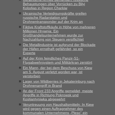
Milliarden aufgedeckt
Behauptungen über Vorrücken zu Bilyj
Kolodjas in Region Charkiw
„Kein Zoll. Du musst an sich nur sagen dass das privat ist
und du nicht damit handeln willst. So lange das nicht
Ukrainische Verteidigungskräfte greifen
russische Radarstation und
Originalverpackt ist und ersichlich das nicht neu sollte es
Drohnentransponder auf der Krim an
keine Probleme geben“
Fiktive Kraftstoffkäufe in Höhe von mehreren
Millionen Hrywnja: Ein
Eric
in
Recht, Visa und Dokumente • Deklaration
Großhandelsunternehmen wurde zur
gebrauchter Kleidung beim Zoll
Nachzahlung von Steuern verpflichtet
Die Metallindustrie ist aufgrund der Blockade
„Hallo Leute, ich weiß nicht, ob ich hier richtig bin mit meiner
der Häfen ernsthaft gefährdet, so ein
Anfrage. Ich möchte 4 Umzugskartons mit gebrauchter
Experte
Straßen Kleidung bei der Einreise in die Ukraine
Auf der Krim feindliches Panzir-S1-
mitnehmen. Es ist gebrauchte Kleidung...“
Flugabwehrsystem und Militärkran zerstört
Ein Mann, der bei dem Beschuss von Kiew
lev
in
Berichte und Reisetipps • Re: An welchem
am 5. August verletzt worden war, ist
Grenzübergang zwischen Polen und der Ukraine geht es am
verstorben
schnellsten?
Lager von Wildberries in Jekaterinburg nach
Drohnenangriff in Brand
„Wir sind mit unserem Wohnmobil, wie geplant am Montag
An der Front 233 Angriffe gemeldet, meiste
15.6. in Krakovets rüber. Sehr zeitig los gegen 5 Uhr in der
Angriffe in Richtung Pokrowsk und
Früh. Mit sehr sehr wenig Verkehr, super bis zur Grenze. Nur
Kostjantyniwka abgewehrt
8 PKW vor der Schranke....“
Veruntreuung von Haushaltsmitteln: In Kiew
wird gegen einen Auftragnehmer des
Frank
in
Berichte und Reisetipps • Re: An welchem
kommunalen Unternehmens „Pleso“ ein