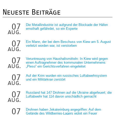
Neueste Beiträge
07
Die Metallindustrie ist aufgrund der Blockade der Häfen
ernsthaft gefährdet, so ein Experte
aug.
07
Ein Mann, der bei dem Beschuss von Kiew am 5. August
verletzt worden war, ist verstorben
aug.
07
Veruntreuung von Haushaltsmitteln: In Kiew wird gegen
einen Auftragnehmer des kommunalen Unternehmens
aug.
„Pleso“ ein Gerichtsverfahren eingeleitet
07
Auf der Krim wurden ein russisches Luftabwehrsystem
und ein Militärkran zerstört
aug.
07
Russland hat 147 Drohnen auf die Ukraine abgefeuert; die
Luftabwehr hat 114 davon unschädlich gemacht
aug.
07
Drohnen haben Jekaterinburg angegriffen: Auf dem
Gelände des Wildberries-Lagers wütet ein Feuer