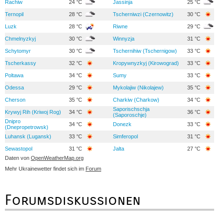
Rachiw
24 °C
Jassinja
25 °C
Ternopil
28 °C
Tscherniwzi (Czernowitz)
30 °C
Luzk
28 °C
Riwne
29 °C
Chmelnyzkyj
30 °C
Winnyzja
31 °C
Schytomyr
30 °C
Tschernihiw (Tschernigow)
33 °C
Tscherkassy
32 °C
Kropywnyzkyj (Kirowograd)
33 °C
Poltawa
34 °C
Sumy
33 °C
Odessa
29 °C
Mykolajiw (Nikolajew)
35 °C
Cherson
35 °C
Charkiw (Charkow)
34 °C
Saporischschja
Krywyj Rih (Kriwoj Rog)
34 °C
36 °C
(Saporoschje)
Dnipro
34 °C
Donezk
33 °C
(Dnepropetrowsk)
Luhansk (Lugansk)
33 °C
Simferopol
31 °C
Sewastopol
31 °C
Jalta
27 °C
Daten von
OpenWeatherMap.org
Mehr Ukrainewetter findet sich im
Forum
Forumsdiskussionen