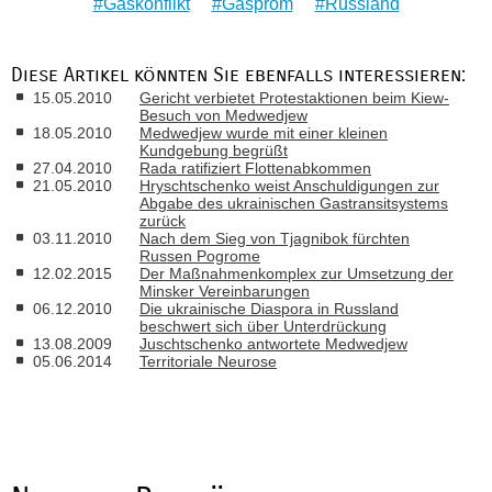
Gaskonflikt
Gasprom
Russland
Diese Artikel könnten Sie ebenfalls interessieren:
15.05.2010
Gericht verbietet Protestaktionen beim Kiew-
Besuch von Medwedjew
18.05.2010
Medwedjew wurde mit einer kleinen
Kundgebung begrüßt
27.04.2010
Rada ratifiziert Flottenabkommen
21.05.2010
Hryschtschenko weist Anschuldigungen zur
Abgabe des ukrainischen Gastransitsystems
zurück
03.11.2010
Nach dem Sieg von Tjagnibok fürchten
Russen Pogrome
12.02.2015
Der Maßnahmenkomplex zur Umsetzung der
Minsker Vereinbarungen
06.12.2010
Die ukrainische Diaspora in Russland
beschwert sich über Unterdrückung
13.08.2009
Juschtschenko antwortete Medwedjew
05.06.2014
Territoriale Neurose