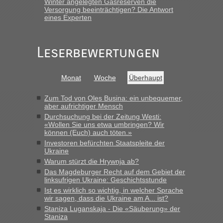
Winter angelegten Gasreserven die
„Gestern 6 Stunden warten vor der Grenze Richtung Polen
Versorgung beeinträchtigen? Die Antwort
in Krakowez mit dem Kleinbus. Abfertigung ging dann
eines Experten
schnell da auch Passagiere mit EU-Pass dabei waren“
Bernd D-UA
in
Berichte und Reisetipps • Re: An welchem
Leserbewertungen
Grenzübergang zwischen Polen und der Ukraine geht es am
schnellsten?
Monat
Woche
Überhaupt
„Bin am Montag 15.6.26 um 8 Uhr in Urgyniw ausgereist,
das erste Mal an einem Montagmorgen ca. 15 Fahrzeuge
vor mir, bin sonst der Erste oder Zweite, egal, nach ca 20
Zum Tod von Oles Busina: ein unbequemer,
aber aufrichtiger Mensch
Minuten wurde dann die nächste Welle...“
Durchsuchung bei der Zeitung Westi:
«Wollen Sie uns etwa umbringen? Wir
lev
in
Berichte und Reisetipps • Re: An welchem
können (Euch) auch töten.»
Grenzübergang zwischen Polen und der Ukraine geht es am
Investoren befürchten Staatspleite der
schnellsten?
Ukraine
„Derzeit, ist es überall sehr voll an den Grenzen Ukraine/
Warum stürzt die Hrywnja ab?
Polen. Zb. Krakovets 100 PKW ca. 10 h Wartezeit. Wollen
Das Magdeburger Recht auf dem Gebiet der
Montag rüber, versuchen es sehr früh.“
linksufrigen Ukraine: Geschichtsstunde
Ist es wirklich so wichtig, in welcher Sprache
wir sagen, dass die Ukraine am A... ist?
Staniza Luganskaja - Die «Säuberung» der
Staniza