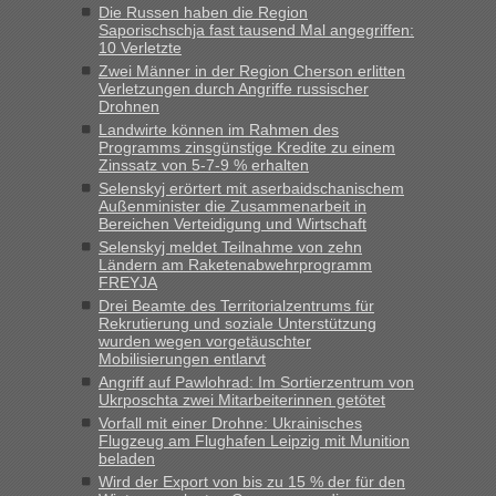
und du nicht damit handeln willst. So lange das nicht
Die Russen haben die Region
Saporischschja fast tausend Mal angegriffen:
Originalverpackt ist und ersichlich das nicht neu sollte es
10 Verletzte
keine Probleme geben“
Zwei Männer in der Region Cherson erlitten
Verletzungen durch Angriffe russischer
Eric
in
Recht, Visa und Dokumente • Deklaration
Drohnen
gebrauchter Kleidung beim Zoll
Landwirte können im Rahmen des
Programms zinsgünstige Kredite zu einem
„Hallo Leute, ich weiß nicht, ob ich hier richtig bin mit meiner
Zinssatz von 5-7-9 % erhalten
Anfrage. Ich möchte 4 Umzugskartons mit gebrauchter
Selenskyj erörtert mit aserbaidschanischem
Straßen Kleidung bei der Einreise in die Ukraine
Außenminister die Zusammenarbeit in
mitnehmen. Es ist gebrauchte Kleidung...“
Bereichen Verteidigung und Wirtschaft
Selenskyj meldet Teilnahme von zehn
lev
in
Berichte und Reisetipps • Re: An welchem
Ländern am Raketenabwehrprogramm
Grenzübergang zwischen Polen und der Ukraine geht es am
FREYJA
schnellsten?
Drei Beamte des Territorialzentrums für
Rekrutierung und soziale Unterstützung
„Wir sind mit unserem Wohnmobil, wie geplant am Montag
wurden wegen vorgetäuschter
15.6. in Krakovets rüber. Sehr zeitig los gegen 5 Uhr in der
Mobilisierungen entlarvt
Früh. Mit sehr sehr wenig Verkehr, super bis zur Grenze. Nur
Angriff auf Pawlohrad: Im Sortierzentrum von
8 PKW vor der Schranke....“
Ukrposchta zwei Mitarbeiterinnen getötet
Vorfall mit einer Drohne: Ukrainisches
Frank
in
Berichte und Reisetipps • Re: An welchem
Flugzeug am Flughafen Leipzig mit Munition
Grenzübergang zwischen Polen und der Ukraine geht es am
beladen
schnellsten?
Wird der Export von bis zu 15 % der für den