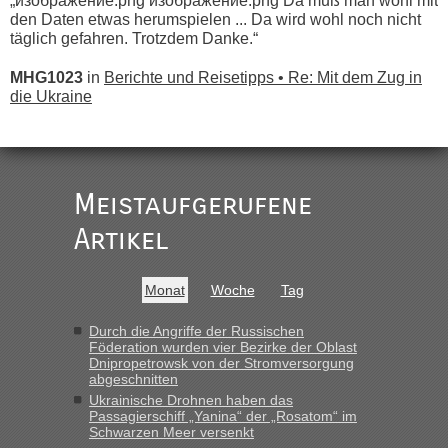
„изображение.png изображение.png Da muß man wohl mit
den Daten etwas herumspielen ... Da wird wohl noch nicht
täglich gefahren. Trotzdem Danke.“
MHG1023
in
Berichte und Reisetipps • Re: Mit dem Zug in
die Ukraine
„
Der Link zum Anbieter ist ja da.
Meistaufgerufene
Ist korrekt, aber ich finde man hätte trotzdem im Text gleich
darauf hinweisen können.
Artikel
War aber nicht "böse" gemeint ...
Bis jetzt sind die Tickets auch noch nicht auf der Webseite
buchbar - warum auch immer ...
Monat
Woche
Tag
Hab´s versucht - bekomme aber immer angezeigt "auf dieser
Strecke fahren wir nicht"
Durch die Angriffe der Russischen
Föderation wurden vier Bezirke der Oblast
Dnipropetrowsk von der Stromversorgung
abgeschnitten
“
Ukrainische Drohnen haben das
Passagierschiff „Yanina“ der „Rosatom“ im
MHG1023
in
Berichte und Reisetipps • Re: Mit dem Zug in
Schwarzen Meer versenkt
die Ukraine