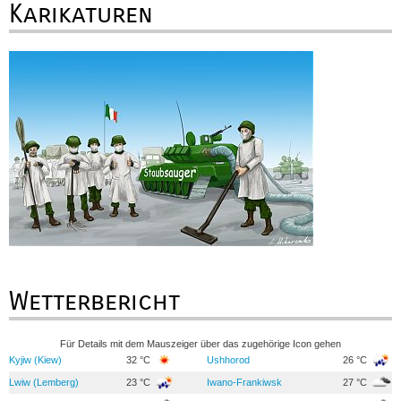
Karikaturen
Wetterbericht
Für Details mit dem Mauszeiger über das zugehörige Icon gehen
Kyjiw (Kiew)
32 °C
Ushhorod
26 °C
Lwiw (Lemberg)
23 °C
Iwano-Frankiwsk
27 °C