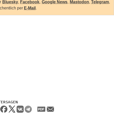
er
Bluesky
,
Facebook
,
Google News
,
Mastodon
,
Telegram
,
chentlich per
E-Mail
.
tersagen