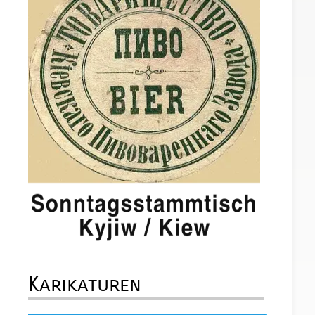
m
e
Karikaturen