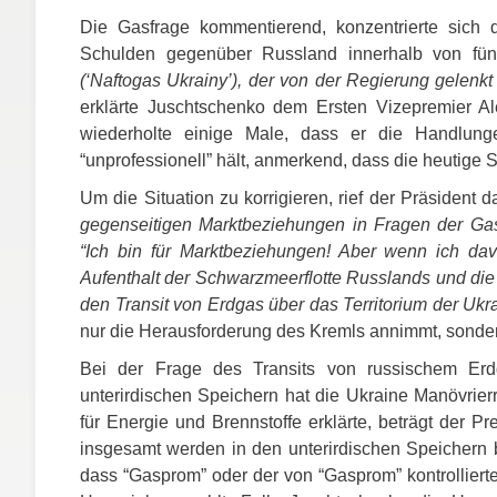
Die Gasfrage kommentierend, konzentrierte sich d
Schulden gegenüber Russland innerhalb von fün
(‘Naftogas Ukrainy’), der von der Regierung gelenkt 
erklärte Juschtschenko dem Ersten Vizepremier A
wiederholte einige Male, dass er die Handlun
“unprofessionell” hält, anmerkend, dass die heutige S
Um die Situation zu korrigieren, rief der Präsiden
gegenseitigen Marktbeziehungen in Fragen der Gas
“Ich bin für Marktbeziehungen! Aber wenn ich da
Aufenthalt der Schwarzmeerflotte Russlands und die 
den Transit von Erdgas über das Territorium der Ukr
nur die Herausforderung des Kremls annimmt, sonde
Bei der Frage des Transits von russischem Er
unterirdischen Speichern hat die Ukraine Manövrie
für Energie und Brennstoffe erklärte, beträgt der P
insgesamt werden in den unterirdischen Speichern 
dass “Gasprom” oder der von “Gasprom” kontrollier