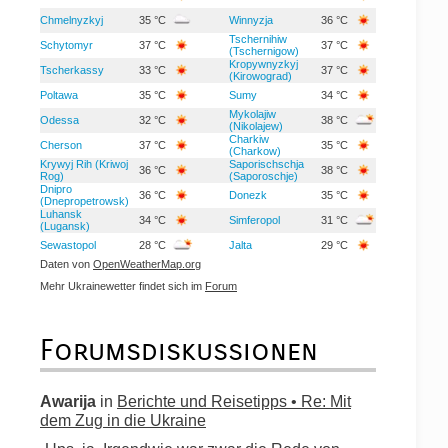
Chmelnyzkyj
35 °C
Winnyzja
36 °C
Tschernihiw
Schytomyr
37 °C
37 °C
(Tschernigow)
Kropywnyzkyj
Tscherkassy
33 °C
37 °C
(Kirowograd)
Poltawa
35 °C
Sumy
34 °C
Mykolajiw
Odessa
32 °C
38 °C
(Nikolajew)
Charkiw
Cherson
37 °C
35 °C
(Charkow)
Krywyj Rih (Kriwoj
Saporischschja
36 °C
38 °C
Rog)
(Saporoschje)
Dnipro
36 °C
Donezk
35 °C
(Dnepropetrowsk)
Luhansk
34 °C
Simferopol
31 °C
(Lugansk)
Sewastopol
28 °C
Jalta
29 °C
Daten von
OpenWeatherMap.org
Mehr Ukrainewetter findet sich im
Forum
Forumsdiskussionen
Awarija
in
Berichte und Reisetipps • Re: Mit
dem Zug in die Ukraine