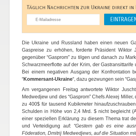
Täglich Nachrichten zur Ukraine direkt in
Die Ukraine und Russland haben einen neuen Gas
Gaspreise zu erhöhen, forderte Präsident Wiktor
gegenüber “Gasprom” zu tilgen und danach zu Mark
Schwarzmeerflotte auf der Krim, der Gastransittarif
Bei einem negativen Ausgang der Konfrontation 
“
Kommersant-Ukraine
“, dazu gezwungen sein “Gasp
Am vergangenen Freitag antwortete Wiktor Juscht
Medwedjew und des “Gasprom” Chefs Alexej Miller, di
zu 400$ für tausend Kubikmeter hinaufzuschrauben, f
Schulden in Höhe von 2,4 Mrd. $ nicht begleicht 
einer speziellen Erklärung zu diesem Thema trat der
und Verteidigung auf:
“Gestern gab es eine ausr
Föderation, Dmitrij Medwedjews, auf die Situation m