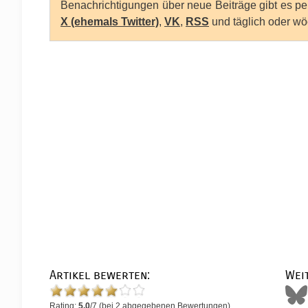
Benachrichtigungen über neue Beiträge gibt es p
X (ehemals Twitter)
,
VK
,
RSS
und täglich oder wö
Artikel bewerten:
Wei
Rating:
5.0
/
7
(bei
2
abgegebenen Bewertungen)