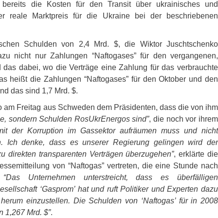
 bereits die Kosten für den Transit über ukrainisches und
der reale Marktpreis für die Ukraine bei der beschriebenen
nischen Schulden von 2,4 Mrd. $, die Wiktor Juschtschenko
u nicht nur Zahlungen “Naftogases” für den vergangenen,
 das dabei, wo die Verträge eine Zahlung für das verbrauchte
s heißt die Zahlungen “Naftogases” für den Oktober und den
d das sind 1,7 Mrd. $.
nko am Freitag aus Schweden dem Präsidenten, dass die von ihm
ne, sondern Schulden RosUkrEnergos sind”
, die noch vor ihre
mit der Korruption im Gassektor aufräumen muss und nicht
. Ich denke, dass es unserer Regierung gelingen wird der
u direkten transparenten Verträgen überzugehen”
, erklärte di
essemitteilung von “Naftogas” vertreten, die eine Stunde nach
:
“Das Unternehmen unterstreicht, dass es überfälligen
ellschaft ‘Gasprom’ hat und ruft Politiker und Experten dazu
herum einzustellen. Die Schulden von ‘Naftogas’ für in 2008
 1,267 Mrd. $”
.