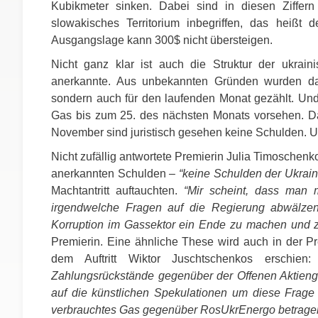
Kubikmeter sinken. Dabei sind in diesen Ziffern
slowakisches Territorium inbegriffen, das heißt 
Ausgangslage kann 300$ nicht übersteigen.
Nicht ganz klar ist auch die Struktur der ukrai
anerkannte. Aus unbekannten Gründen wurden daz
sondern auch für den laufenden Monat gezählt. Und
Gas bis zum 25. des nächsten Monats vorsehen. Da
November sind juristisch gesehen keine Schulden. Un
Nicht zufällig antwortete Premierin Julia Timosche
anerkannten Schulden –
“keine Schulden der Ukrai
Machtantritt auftauchten.
“Mir scheint, dass man 
irgendwelche Fragen auf die Regierung abwälzen
Korruption im Gassektor ein Ende zu machen und z
Premierin. Eine ähnliche These wird auch in der Pr
dem Auftritt Wiktor Juschtschenkos erschien
Zahlungsrückstände gegenüber der Offenen Aktienges
auf die künstlichen Spekulationen um diese Frage 
verbrauchtes Gas gegenüber RosUkrEnergo betragen