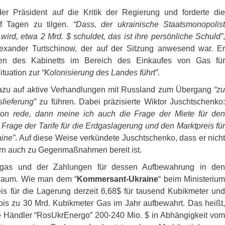
er Präsident auf die Kritik der Regierung und forderte die
f Tagen zu tilgen.
“Dass, der ukrainische Staatsmonopolist
wird, etwa 2 Mrd. $ schuldet, das ist ihre persönliche Schuld”
,
lexander Turtschinow, der auf der Sitzung anwesend war. Er
gen des Kabinetts im Bereich des Einkaufes von Gas für
ituation zur
“Kolonisierung des Landes führt”
.
t dazu auf aktive Verhandlungen mit Russland zum Übergang
“zu
lieferung”
zu führen. Dabei präzisierte Wiktor Juschtschenko
von rede, dann meine ich auch die Frage der Miete für den
Frage der Tarife für die Erdgaslagerung und den Marktpreis für
aine”
. Auf diese Weise verkündete Juschtschenko, dass er nicht
rn auch zu Gegenmaßnahmen bereit ist.
dgas und der Zahlungen für dessen Aufbewahrung in den
rraum. Wie man dem “
Kommersant-Ukraine
“ beim Ministeriu
reis für die Lagerung derzeit 6,68$ für tausend Kubikmeter und
bis zu 30 Mrd. Kubikmeter Gas im Jahr aufbewahrt. Das heißt,
te Händler “RosUkrEnergo” 200-240 Mio. $ in Abhängigkeit vom