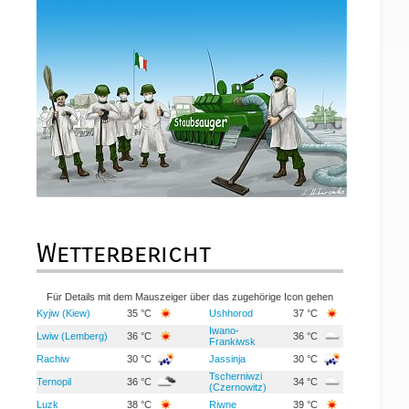
Wetterbericht
Für Details mit dem Mauszeiger über das zugehörige Icon gehen
Kyjiw (Kiew)
35 °C
Ushhorod
37 °C
Iwano-
Lwiw (Lemberg)
36 °C
36 °C
Frankiwsk
Rachiw
30 °C
Jassinja
30 °C
Tscherniwzi
Ternopil
36 °C
34 °C
(Czernowitz)
Luzk
38 °C
Riwne
39 °C