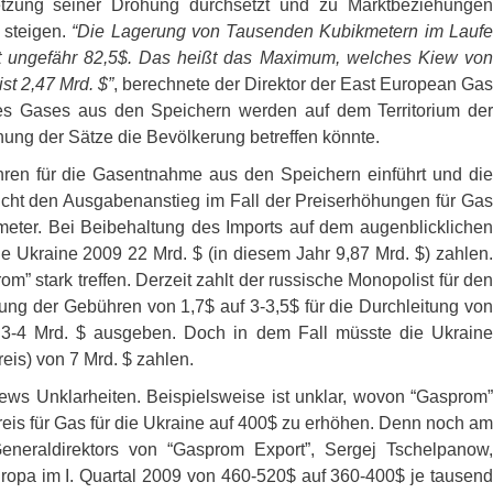
etzung seiner Drohung durchsetzt und zu Marktbeziehungen
 steigen.
“Die Lagerung von Tausenden Kubikmetern im Lauf
tet ungefähr 82,5$. Das heißt das Maximum, welches Kiew von
t 2,47 Mrd. $”
, berechnete der Direktor der East European Gas
 des Gases aus den Speichern werden auf dem Territorium der
ung der Sätze die Bevölkerung betreffen könnte.
hren für die Gasentnahme aus den Speichern einführt und die
icht den Ausgabenanstieg im Fall der Preiserhöhungen für Gas
meter. Bei Beibehaltung des Imports auf dem augenblicklichen
 Ukraine 2009 22 Mrd. $ (in diesem Jahr 9,87 Mrd. $) zahlen.
 stark treffen. Derzeit zahlt der russische Monopolist für den
hung der Gebühren von 1,7$ auf 3-3,5$ für die Durchleitung von
3-4 Mrd. $ ausgeben. Doch in dem Fall müsste die Ukraine
is) von 7 Mrd. $ zahlen.
ews Unklarheiten. Beispielsweise ist unklar, wovon “Gasprom”
eis für Gas für die Ukraine auf 400$ zu erhöhen. Denn noch am
Generaldirektors von “Gasprom Export”, Sergej Tschelpanow,
europa im I. Quartal 2009 von 460-520$ auf 360-400$ je tausend