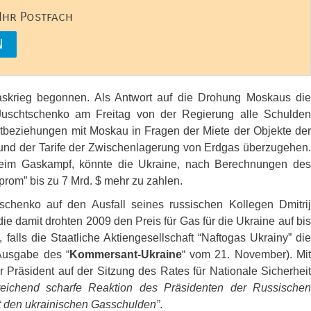
 Ihr Postfach
krieg begonnen. Als Antwort auf die Drohung Moskaus die
 Juschtschenko am Freitag von der Regierung alle Schulden
tbeziehungen mit Moskau in Fragen der Miete der Objekte der
e und der Tarife der Zwischenlagerung von Erdgas überzugehen.
beim Gaskampf, könnte die Ukraine, nach Berechnungen des
rom” bis zu 7 Mrd. $ mehr zu zahlen.
schenko auf den Ausfall seines russischen Kollegen Dmitrij
e damit drohten 2009 den Preis für Gas für die Ukraine auf bis
alls die Staatliche Aktiengesellschaft “Naftogas Ukrainy” die
(Ausgabe des “
Kommersant-Ukraine
“ vom 21. November). Mi
 Präsident auf der Sitzung des Rates für Nationale Sicherheit
eichend scharfe Reaktion des Präsidenten der Russische
it den ukrainischen Gasschulden”
.