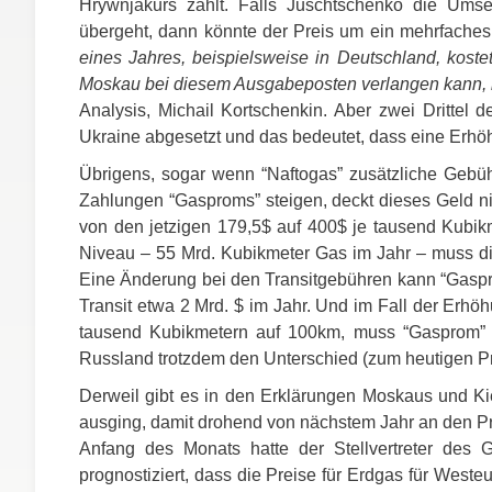
Hrywnjakurs zahlt. Falls Juschtschenko die Ums
übergeht, dann könnte der Preis um ein mehrfaches
eines Jahres, beispielsweise in Deutschland, kos
Moskau bei diesem Ausgabeposten verlangen kann, is
Analysis, Michail Kortschenkin. Aber zwei Drittel
Ukraine abgesetzt und das bedeutet, dass eine Erhöh
Übrigens, sogar wenn “Naftogas” zusätzliche Gebü
Zahlungen “Gasproms” steigen, deckt dieses Geld n
von den jetzigen 179,5$ auf 400$ je tausend Kubik
Niveau – 55 Mrd. Kubikmeter Gas im Jahr – muss die
Eine Änderung bei den Transitgebühren kann “Gasprom”
Transit etwa 2 Mrd. $ im Jahr. Und im Fall der Erhö
tausend Kubikmetern auf 100km, muss “Gasprom” 
Russland trotzdem den Unterschied (zum heutigen Pre
Derweil gibt es in den Erklärungen Moskaus und Ki
ausging, damit drohend von nächstem Jahr an den Pr
Anfang des Monats hatte der Stellvertreter des 
prognostiziert, dass die Preise für Erdgas für West