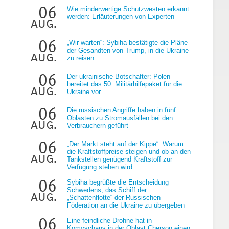
06
Wie minderwertige Schutzwesten erkannt
werden: Erläuterungen von Experten
aug.
06
„Wir warten“: Sybiha bestätigte die Pläne
der Gesandten von Trump, in die Ukraine
aug.
zu reisen
06
Der ukrainische Botschafter: Polen
bereitet das 50: Militärhilfepaket für die
aug.
Ukraine vor
06
Die russischen Angriffe haben in fünf
Oblasten zu Stromausfällen bei den
aug.
Verbrauchern geführt
06
„Der Markt steht auf der Kippe“: Warum
die Kraftstoffpreise steigen und ob an den
aug.
Tankstellen genügend Kraftstoff zur
Verfügung stehen wird
06
Sybiha begrüßte die Entscheidung
t
Schwedens, das Schiff der
aug.
„Schattenflotte“ der Russischen
Föderation an die Ukraine zu übergeben
n
06
Eine feindliche Drohne hat in
Komyschany in der Oblast Cherson einen