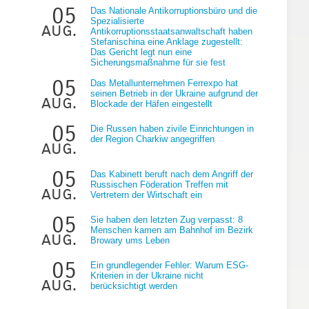
05
Das Nationale Antikorruptionsbüro und die
Spezialisierte
aug.
Antikorruptionsstaatsanwaltschaft haben
Stefanischina eine Anklage zugestellt:
Das Gericht legt nun eine
Sicherungsmaßnahme für sie fest
05
Das Metallunternehmen Ferrexpo hat
seinen Betrieb in der Ukraine aufgrund der
aug.
Blockade der Häfen eingestellt
05
Die Russen haben zivile Einrichtungen in
der Region Charkiw angegriffen
aug.
05
Das Kabinett beruft nach dem Angriff der
Russischen Föderation Treffen mit
aug.
Vertretern der Wirtschaft ein
05
Sie haben den letzten Zug verpasst: 8
Menschen kamen am Bahnhof im Bezirk
aug.
Browary ums Leben
05
Ein grundlegender Fehler: Warum ESG-
Kriterien in der Ukraine nicht
aug.
berücksichtigt werden