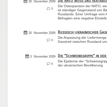
Die NATO muss das Vertrau
30. Dezember 2009
Die Ostexpansion der NATO,‭ ‬we
0
‬ist ständiger Gegenstand von B
Russlands.‭ ‬Einer Umfrage vom Ap
Befragten eine negative Einstellu
Russisch-ukrainischer Gas
26. November 2009
Die Anpassung der Liefermenge 
0
Gasstreit zwischen Russland und
Die "Schweinegrippe" in der
3. November 2009
Die Epidemie der “Schweinegrip
0
der ukrainischen Bevölkerung.