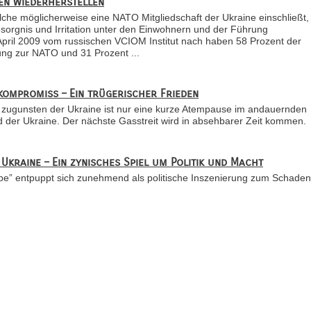
en wiederherstellen
lche möglicherweise eine NATO Mitgliedschaft der Ukraine einschließt,‭
esorgnis und Irritation unter den Einwohnern und der Führung
ril‭ ‬2009‭ ‬vom russischen VCIOM Institut nach haben‭ ‬58‭ ‬Prozent der
ng zur NATO und‭ ‬31‭ ‬Prozent ...
kompromiss – Ein trügerischer Frieden
zugunsten der Ukraine ist nur eine kurze Atempause im andauernden
 der Ukraine. Der nächste Gasstreit wird in absehbarer Zeit kommen.
 Ukraine – Ein zynisches Spiel um Politik und Macht
pe” entpuppt sich zunehmend als politische Inszenierung zum Schaden