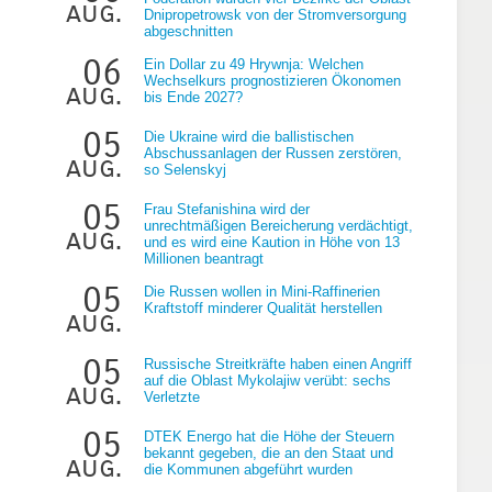
aug.
Dnipropetrowsk von der Stromversorgung
abgeschnitten
06
Ein Dollar zu 49 Hrywnja: Welchen
Wechselkurs prognostizieren Ökonomen
aug.
bis Ende 2027?
05
Die Ukraine wird die ballistischen
Abschussanlagen der Russen zerstören,
aug.
so Selenskyj
05
Frau Stefanishina wird der
unrechtmäßigen Bereicherung verdächtigt,
aug.
und es wird eine Kaution in Höhe von 13
Millionen beantragt
05
Die Russen wollen in Mini-Raffinerien
Kraftstoff minderer Qualität herstellen
aug.
05
Russische Streitkräfte haben einen Angriff
auf die Oblast Mykolajiw verübt: sechs
aug.
Verletzte
05
DTEK Energo hat die Höhe der Steuern
bekannt gegeben, die an den Staat und
aug.
die Kommunen abgeführt wurden