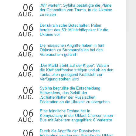
06
„Wir warten“: Sybiha bestätigte die Pläne
der Gesandten von Trump, in die Ukraine
aug.
zu reisen
06
Der ukrainische Botschafter: Polen
bereitet das 50: Militärhilfepaket für die
aug.
Ukraine vor
06
Die russischen Angriffe haben in fünf
Oblasten zu Stromausfällen bei den
aug.
Verbrauchern geführt
06
„Der Markt steht auf der Kippe“: Warum
die Kraftstoffpreise steigen und ob an den
aug.
Tankstellen genügend Kraftstoff zur
Verfügung stehen wird
06
Sybiha begrüßte die Entscheidung
Schwedens, das Schiff der
aug.
„Schattenflotte“ der Russischen
Föderation an die Ukraine zu übergeben
06
Eine feindliche Drohne hat in
Komyschany in der Oblast Cherson einen
aug.
Bus mit Arbeitern angegriffen: 6 Verletzte
06
Durch die Angriffe der Russischen
Föderation wurden vier Bezirke der Oblast