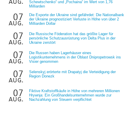
aug.
Schewtschenko“ und „Pochaina“ im Wert von 1,76
Milliarden
07
Die Exporte der Ukraine sind gefährdet: Die Nationalbank
der Ukraine prognostiziert Verluste in Höhe von über 2
aug.
Milliarden Dollar
07
Die Russische Föderation hat das größte Lager für
persönliche Schutzausrüstung von Delta Plus in der
aug.
Ukraine zerstört
07
Die Russen haben Lagerhäuser eines
Logistikunternehmens in der Oblast Dnipropetrowsk ins
aug.
Visier genommen
07
Selenskyj erörterte mit Drapatyj die Verteidigung der
Region Donezk
aug.
07
Fiktive Kraftstoffkäufe in Höhe von mehreren Millionen
Hrywnja: Ein Großhandelsunternehmen wurde zur
aug.
Nachzahlung von Steuern verpflichtet