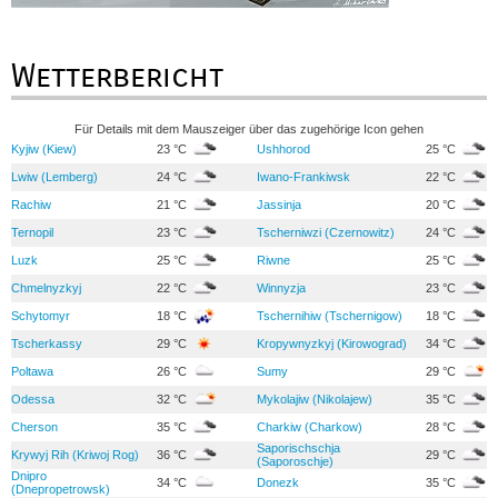
Wetterbericht
Für Details mit dem Mauszeiger über das zugehörige Icon gehen
Kyjiw (Kiew)
23 °C
Ushhorod
25 °C
Lwiw (Lemberg)
24 °C
Iwano-Frankiwsk
22 °C
Rachiw
21 °C
Jassinja
20 °C
Ternopil
23 °C
Tscherniwzi (Czernowitz)
24 °C
Luzk
25 °C
Riwne
25 °C
Chmelnyzkyj
22 °C
Winnyzja
23 °C
Schytomyr
18 °C
Tschernihiw (Tschernigow)
18 °C
Tscherkassy
29 °C
Kropywnyzkyj (Kirowograd)
34 °C
Poltawa
26 °C
Sumy
29 °C
Odessa
32 °C
Mykolajiw (Nikolajew)
35 °C
Cherson
35 °C
Charkiw (Charkow)
28 °C
Saporischschja
Krywyj Rih (Kriwoj Rog)
36 °C
29 °C
(Saporoschje)
Dnipro
34 °C
Donezk
35 °C
(Dnepropetrowsk)