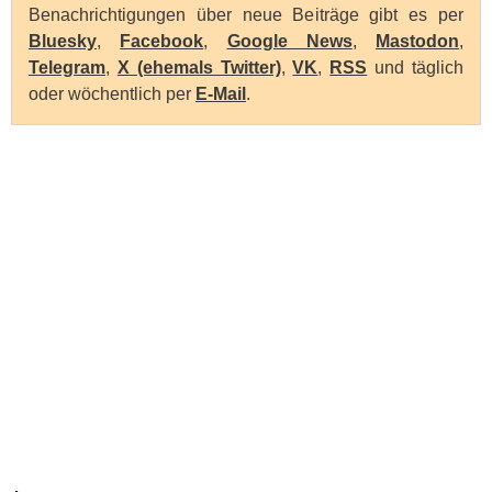
Benachrichtigungen über neue Beiträge gibt es per
Bluesky
,
Facebook
,
Google News
,
Mastodon
,
Telegram
,
X (ehemals Twitter)
,
VK
,
RSS
und täglich
oder wöchentlich per
E-Mail
.