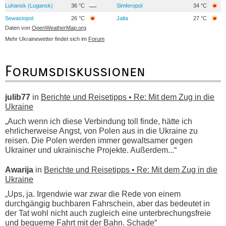
Luhansk (Lugansk)
36 °C
Simferopol
34 °C
Sewastopol
26 °C
Jalta
27 °C
Daten von
OpenWeatherMap.org
Mehr Ukrainewetter findet sich im
Forum
Forumsdiskussionen
julib77
in
Berichte und Reisetipps • Re: Mit dem Zug in die
Ukraine
„Auch wenn ich diese Verbindung toll finde, hätte ich
ehrlicherweise Angst, von Polen aus in die Ukraine zu
reisen. Die Polen werden immer gewaltsamer gegen
Ukrainer und ukrainische Projekte. Außerdem...“
Awarija
in
Berichte und Reisetipps • Re: Mit dem Zug in die
Ukraine
„Ups, ja. Irgendwie war zwar die Rede von einem
durchgängig buchbaren Fahrschein, aber das bedeutet in
der Tat wohl nicht auch zugleich eine unterbrechungsfreie
und bequeme Fahrt mit der Bahn. Schade“