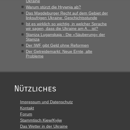
Ukraine
Grenzübergang zwischen Polen und der Ukraine geht es am
schnellsten?
Warum stürzt die Hrywnja ab?
Das Magdeburger Recht auf dem Gebiet der
„Derzeit, ist es überall sehr voll an den Grenzen Ukraine/
linksufrigen Ukraine: Geschichtsstunde
Polen. Zb. Krakovets 100 PKW ca. 10 h Wartezeit. Wollen
Ist es wirklich so wichtig, in welcher Sprache
Montag rüber, versuchen es sehr früh.“
wir sagen, dass die Ukraine am A... ist?
Staniza Luganskaja - Die «Säuberung» der
Staniza
Der IWF gibt Geld ohne Reformen
Der Getreidemarkt: Neue Ernte, alte
Probleme
Nützliches
Impressum und Datenschutz
Kontakt
Forum
Stammtisch Kiew/Kyjiw
Das Wetter in der Ukraine