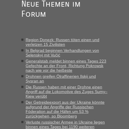
Neue Themen im
„Am besten wäre natürlich, wenn die Frau mit dabei ist.
Forum
Alleinreisende Männer stehen schließlich immer unter
Verdacht.“
Frank
in
Recht, Visa und Dokumente • Re: Seit Anfang des
Jahres haben die Zollbeamten Verstöße im Wert von fast 11
Region Donezk: Russen töten einen und
Milliarden aufgedeckt
verletzen 15 Zivilisten
„Kein Zoll. Du musst an sich nur sagen dass das privat ist
In Belgrad beginnen Verhandlungen von
und du nicht damit handeln willst. So lange das nicht
Selenskyj mit Vučić
Originalverpackt ist und ersichlich das nicht neu sollte es
Generalstab meldet binnen eines Tages 223
Gefechte an der Front, Richtung Pokrowsk
keine Probleme geben“
nach wie vor die heißeste
Drohnen greifen Ölraffinerien Ilskij und
Eric
in
Recht, Visa und Dokumente • Deklaration
Sysran an
gebrauchter Kleidung beim Zoll
Die Russen haben mit einer Drohne einen
„Hallo Leute, ich weiß nicht, ob ich hier richtig bin mit meiner
Angriff auf die Lokomotive des Zuges Sumy–
Kiew verübt
Anfrage. Ich möchte 4 Umzugskartons mit gebrauchter
Straßen Kleidung bei der Einreise in die Ukraine
Der Getreideexport aus der Ukraine könnte
aufgrund der Angriffe der Russischen
mitnehmen. Es ist gebrauchte Kleidung...“
Föderation auf die Häfen um 53 %
zurückgehen, so Bloomberg
lev
in
Berichte und Reisetipps • Re: An welchem
Verluste russischer Armee in Ukraine liegen
Grenzübergang zwischen Polen und der Ukraine geht es am
binnen eines Tages bei 1190 weiteren