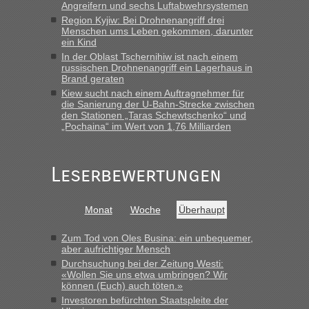
schnellsten?
Angreifern und sechs Luftabwehrsystemen
Region Kyjiw: Bei Drohnenangriff drei
„Wir sind mit unserem Wohnmobil, wie geplant am Montag
Menschen ums Leben gekommen, darunter
15.6. in Krakovets rüber. Sehr zeitig los gegen 5 Uhr in der
ein Kind
Früh. Mit sehr sehr wenig Verkehr, super bis zur Grenze. Nur
In der Oblast Tschernihiw ist nach einem
8 PKW vor der Schranke....“
russischen Drohnenangriff ein Lagerhaus in
Brand geraten
Frank
in
Berichte und Reisetipps • Re: An welchem
Kiew sucht nach einem Auftragnehmer für
Grenzübergang zwischen Polen und der Ukraine geht es am
die Sanierung der U-Bahn-Strecke zwischen
schnellsten?
den Stationen „Taras Schewtschenko“ und
„Pochaina“ im Wert von 1,76 Milliarden
„Gestern 6 Stunden warten vor der Grenze Richtung Polen
in Krakowez mit dem Kleinbus. Abfertigung ging dann
schnell da auch Passagiere mit EU-Pass dabei waren“
Leserbewertungen
Bernd D-UA
in
Berichte und Reisetipps • Re: An welchem
Grenzübergang zwischen Polen und der Ukraine geht es am
Monat
Woche
Überhaupt
schnellsten?
„Bin am Montag 15.6.26 um 8 Uhr in Urgyniw ausgereist,
Zum Tod von Oles Busina: ein unbequemer,
das erste Mal an einem Montagmorgen ca. 15 Fahrzeuge
aber aufrichtiger Mensch
vor mir, bin sonst der Erste oder Zweite, egal, nach ca 20
Durchsuchung bei der Zeitung Westi:
Minuten wurde dann die nächste Welle...“
«Wollen Sie uns etwa umbringen? Wir
können (Euch) auch töten.»
lev
in
Berichte und Reisetipps • Re: An welchem
Investoren befürchten Staatspleite der