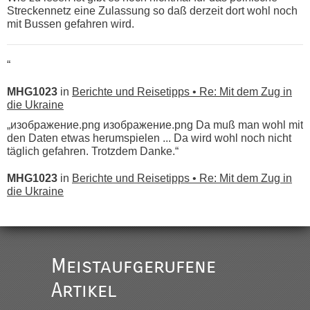
Streckennetz eine Zulassung so daß derzeit dort wohl noch
mit Bussen gefahren wird.
“
MHG1023
in
Berichte und Reisetipps • Re: Mit dem Zug in
die Ukraine
„изображение.png изображение.png Da muß man wohl mit
den Daten etwas herumspielen ... Da wird wohl noch nicht
täglich gefahren. Trotzdem Danke.“
MHG1023
in
Berichte und Reisetipps • Re: Mit dem Zug in
die Ukraine
„
Der Link zum Anbieter ist ja da.
Meistaufgerufene
Ist korrekt, aber ich finde man hätte trotzdem im Text gleich
darauf hinweisen können.
Artikel
War aber nicht "böse" gemeint ...
Bis jetzt sind die Tickets auch noch nicht auf der Webseite