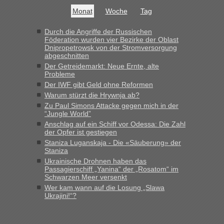
buchbar - warum auch immer ...
Monat
Woche
Tag
Hab´s versucht - bekomme aber immer angezeigt "auf dieser
Strecke fahren wir nicht"
Durch die Angriffe der Russischen
Föderation wurden vier Bezirke der Oblast
Dnipropetrowsk von der Stromversorgung
abgeschnitten
“
Der Getreidemarkt: Neue Ernte, alte
Probleme
MHG1023
in
Berichte und Reisetipps • Re: Mit dem Zug in
Der IWF gibt Geld ohne Reformen
die Ukraine
Warum stürzt die Hrywnja ab?
„Man sollte aber explizit dazu schreiben, daß es ein Zug von
Zu Paul Simons Attacke gegen mich in der
LeoExpress ist - und nur auf deren Webseite kann man die
“Jungle World”
Fahrkarten kaufen. Zumindest ist es die erste Umsteigefreie
Anschlag auf ein Schiff vor Odessa: Die Zahl
Verbindung von Deutschland...“
der Opfer ist gestiegen
Staniza Luganskaja - Die «Säuberung» der
Staniza
Eric
in
Recht, Visa und Dokumente • Re: Deklaration
gebrauchter Kleidung beim Zoll
Ukrainische Drohnen haben das
Passagierschiff „Yanina“ der „Rosatom“ im
„Vielen Dank, mit einem Briefchen meiner Frau im Gepäck
Schwarzen Meer versenkt
gab es keine Probleme“
Wer kam wann auf die Losung „Slawa
Ukrajini!“?
Anuleb
in
Recht, Visa und Dokumente • Re: Seit Anfang
des Jahres haben die Zollbeamten Verstöße im Wert von
fast 11 Milliarden aufgedeckt