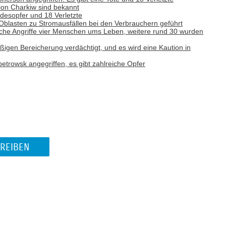
ion Charkiw sind bekannt
desopfer und 18 Verletzte
f Oblasten zu Stromausfällen bei den Verbrauchern geführt
che Angriffe vier Menschen ums Leben, weitere rund 30 wurden
ßigen Bereicherung verdächtigt, und es wird eine Kaution in
trowsk angegriffen, es gibt zahlreiche Opfer
REIBEN