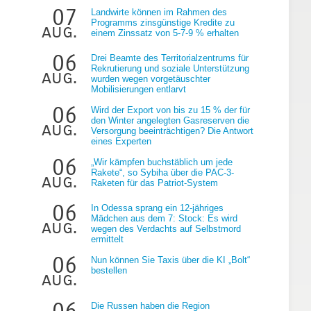
07
Landwirte können im Rahmen des
Programms zinsgünstige Kredite zu
aug.
einem Zinssatz von 5-7-9 % erhalten
06
Drei Beamte des Territorialzentrums für
Rekrutierung und soziale Unterstützung
aug.
wurden wegen vorgetäuschter
Mobilisierungen entlarvt
06
Wird der Export von bis zu 15 % der für
den Winter angelegten Gasreserven die
aug.
Versorgung beeinträchtigen? Die Antwort
eines Experten
06
„Wir kämpfen buchstäblich um jede
Rakete“, so Sybiha über die PAC-3-
aug.
Raketen für das Patriot-System
06
In Odessa sprang ein 12-jähriges
Mädchen aus dem 7: Stock: Es wird
aug.
wegen des Verdachts auf Selbstmord
ermittelt
06
Nun können Sie Taxis über die KI „Bolt“
bestellen
aug.
06
Die Russen haben die Region