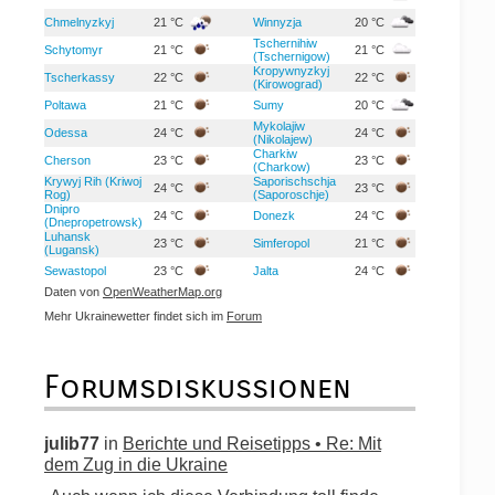
Chmelnyzkyj
21 °C
Winnyzja
20 °C
Tschernihiw
Schytomyr
21 °C
21 °C
(Tschernigow)
Kropywnyzkyj
Tscherkassy
22 °C
22 °C
(Kirowograd)
Poltawa
21 °C
Sumy
20 °C
Mykolajiw
Odessa
24 °C
24 °C
(Nikolajew)
Charkiw
Cherson
23 °C
23 °C
(Charkow)
Krywyj Rih (Kriwoj
Saporischschja
24 °C
23 °C
Rog)
(Saporoschje)
Dnipro
24 °C
Donezk
24 °C
(Dnepropetrowsk)
Luhansk
23 °C
Simferopol
21 °C
(Lugansk)
Sewastopol
23 °C
Jalta
24 °C
Daten von
OpenWeatherMap.org
Mehr Ukrainewetter findet sich im
Forum
Forumsdiskussionen
julib77
in
Berichte und Reisetipps • Re: Mit
dem Zug in die Ukraine