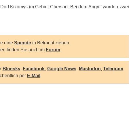
 Dorf Kizomys im Gebiet Cherson. Bei dem Angriff wurden zwei
Sie eine
Spende
in Betracht ziehen.
en finden Sie auch im
Forum
.
er
Bluesky
,
Facebook
,
Google News
,
Mastodon
,
Telegram
,
chentlich per
E-Mail
.