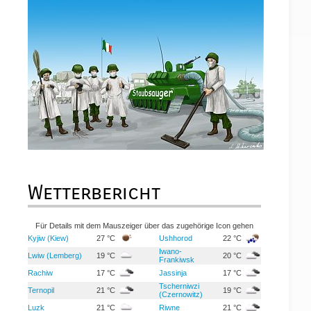
Wetterbericht
Für Details mit dem Mauszeiger über das zugehörige Icon gehen
Kyjiw (Kiew)
27 °C
Ushhorod
22 °C
Iwano-
Lwiw (Lemberg)
19 °C
20 °C
Frankiwsk
Rachiw
17 °C
Jassinja
17 °C
Tscherniwzi
Ternopil
21 °C
19 °C
(Czernowitz)
Luzk
21 °C
Riwne
21 °C