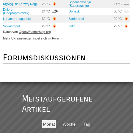
Saporischschja
Krywyj Rih (Kriwoj Rog)
26 °C
27 °C
(Saporoschje)
Dnipro
24 °C
Donezk
30 °C
(Dnepropetrowsk)
Luhansk (Lugansk)
32 °C
Simferopol
29 °C
Sewastopol
29 °C
Jalta
29 °C
Daten von
OpenWeatherMap.org
Mehr Ukrainewetter findet sich im
Forum
Forumsdiskussionen
Meistaufgerufene
Artikel
Monat
Woche
Tag