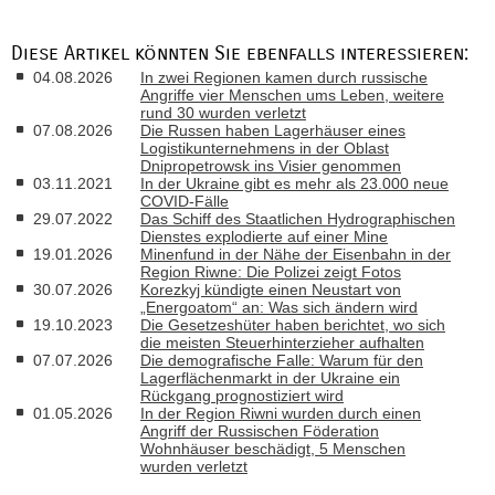
Diese Artikel könnten Sie ebenfalls interessieren:
04.08.2026
In zwei Regionen kamen durch russische
Angriffe vier Menschen ums Leben, weitere
rund 30 wurden verletzt
07.08.2026
Die Russen haben Lagerhäuser eines
Logistikunternehmens in der Oblast
Dnipropetrowsk ins Visier genommen
03.11.2021
In der Ukraine gibt es mehr als 23.000 neue
COVID-Fälle
29.07.2022
Das Schiff des Staatlichen Hydrographischen
Dienstes explodierte auf einer Mine
19.01.2026
Minenfund in der Nähe der Eisenbahn in der
Region Riwne: Die Polizei zeigt Fotos
30.07.2026
Korezkyj kündigte einen Neustart von
„Energoatom“ an: Was sich ändern wird
19.10.2023
Die Gesetzeshüter haben berichtet, wo sich
die meisten Steuerhinterzieher aufhalten
07.07.2026
Die demografische Falle: Warum für den
Lagerflächenmarkt in der Ukraine ein
Rückgang prognostiziert wird
01.05.2026
In der Region Riwni wurden durch einen
Angriff der Russischen Föderation
Wohnhäuser beschädigt, 5 Menschen
wurden verletzt