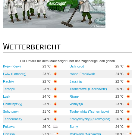
Wetterbericht
Für Details mit dem Mauszeiger über das zugehörige Icon gehen
Kyjiw (Kiew)
23 °C
Ushhorod
25 °C
Lwiw (Lemberg)
23 °C
Iwano-Frankiwsk
24 °C
Rachiw
22 °C
Jassinja
22 °C
Ternopil
23 °C
Tscherniwzi (Czernowitz)
25 °C
Luzk
24 °C
Riwne
23 °C
Chmelnyzkyj
23 °C
Winnyzja
23 °C
Schytomyr
21 °C
Tschernihiw (Tschernigow)
23 °C
Tscherkassy
24 °C
Kropywnyzkyj (Kirowograd)
26 °C
Poltawa
26 °C
Sumy
24 °C
Odessa
27 °C
Mykolajiw (Nikolajew)
30 °C