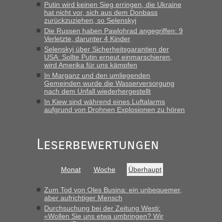
Putin wird keinen Sieg erringen, die Ukraine
mitnehmen. Es ist gebrauchte Kleidung...“
hat nicht vor, sich aus dem Donbass
zurückzuziehen, so Selenskyj
lev
in
Berichte und Reisetipps • Re: An welchem
Die Russen haben Pawlohrad angegriffen: 9
Grenzübergang zwischen Polen und der Ukraine geht es am
Verletzte, darunter 4 Kinder
schnellsten?
Selenskyj über Sicherheitsgarantien der
USA: Sollte Putin erneut einmarschieren,
„Wir sind mit unserem Wohnmobil, wie geplant am Montag
wird Amerika für uns kämpfen
15.6. in Krakovets rüber. Sehr zeitig los gegen 5 Uhr in der
In Marganz und den umliegenden
Früh. Mit sehr sehr wenig Verkehr, super bis zur Grenze. Nur
Gemeinden wurde die Wasserversorgung
8 PKW vor der Schranke....“
nach dem Unfall wiederhergestellt
In Kiew sind während eines Luftalarms
Frank
in
Berichte und Reisetipps • Re: An welchem
aufgrund von Drohnen Explosionen zu hören
Grenzübergang zwischen Polen und der Ukraine geht es am
schnellsten?
„Gestern 6 Stunden warten vor der Grenze Richtung Polen
Leserbewertungen
in Krakowez mit dem Kleinbus. Abfertigung ging dann
schnell da auch Passagiere mit EU-Pass dabei waren“
Monat
Woche
Überhaupt
Bernd D-UA
in
Berichte und Reisetipps • Re: An welchem
Grenzübergang zwischen Polen und der Ukraine geht es am
Zum Tod von Oles Busina: ein unbequemer,
schnellsten?
aber aufrichtiger Mensch
Durchsuchung bei der Zeitung Westi:
„Bin am Montag 15.6.26 um 8 Uhr in Urgyniw ausgereist,
«Wollen Sie uns etwa umbringen? Wir
das erste Mal an einem Montagmorgen ca. 15 Fahrzeuge