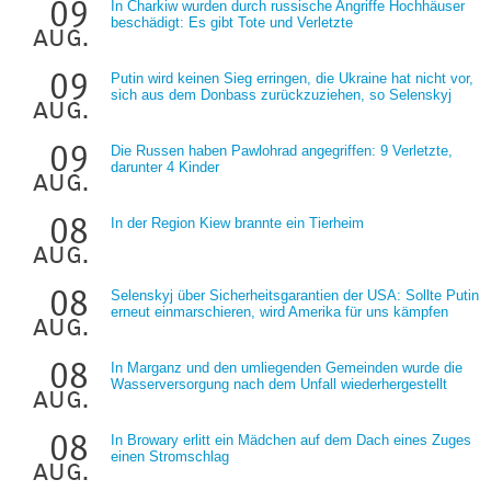
09
In Charkiw wurden durch russische Angriffe Hochhäuser
beschädigt: Es gibt Tote und Verletzte
aug.
09
Putin wird keinen Sieg erringen, die Ukraine hat nicht vor,
sich aus dem Donbass zurückzuziehen, so Selenskyj
aug.
09
Die Russen haben Pawlohrad angegriffen: 9 Verletzte,
darunter 4 Kinder
aug.
08
In der Region Kiew brannte ein Tierheim
aug.
08
Selenskyj über Sicherheitsgarantien der USA: Sollte Putin
erneut einmarschieren, wird Amerika für uns kämpfen
aug.
08
In Marganz und den umliegenden Gemeinden wurde die
Wasserversorgung nach dem Unfall wiederhergestellt
aug.
08
In Browary erlitt ein Mädchen auf dem Dach eines Zuges
einen Stromschlag
aug.