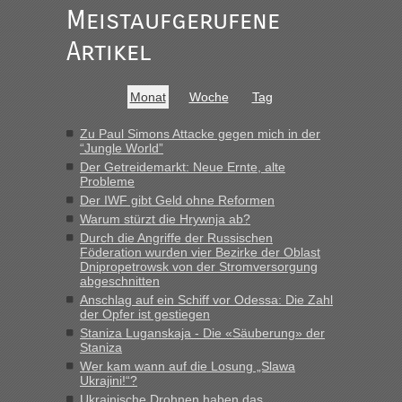
Meistaufgerufene
Ist korrekt, aber ich finde man hätte trotzdem im Text gleich
darauf hinweisen können.
Artikel
War aber nicht "böse" gemeint ...
Bis jetzt sind die Tickets auch noch nicht auf der Webseite
buchbar - warum auch immer ...
Monat
Woche
Tag
Hab´s versucht - bekomme aber immer angezeigt "auf dieser
Strecke fahren wir nicht"
Zu Paul Simons Attacke gegen mich in der
“Jungle World”
Der Getreidemarkt: Neue Ernte, alte
Probleme
“
Der IWF gibt Geld ohne Reformen
Warum stürzt die Hrywnja ab?
MHG1023
in
Berichte und Reisetipps • Re: Mit dem Zug in
die Ukraine
Durch die Angriffe der Russischen
Föderation wurden vier Bezirke der Oblast
„Man sollte aber explizit dazu schreiben, daß es ein Zug von
Dnipropetrowsk von der Stromversorgung
LeoExpress ist - und nur auf deren Webseite kann man die
abgeschnitten
Fahrkarten kaufen. Zumindest ist es die erste Umsteigefreie
Anschlag auf ein Schiff vor Odessa: Die Zahl
Verbindung von Deutschland...“
der Opfer ist gestiegen
Staniza Luganskaja - Die «Säuberung» der
Staniza
Eric
in
Recht, Visa und Dokumente • Re: Deklaration
gebrauchter Kleidung beim Zoll
Wer kam wann auf die Losung „Slawa
Ukrajini!“?
„Vielen Dank, mit einem Briefchen meiner Frau im Gepäck
Ukrainische Drohnen haben das