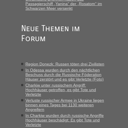
gab es keine Probleme“
Passagierschiff „Yanina“ der „Rosatom“ im
Schwarzen Meer versenkt
Anuleb
in
Recht, Visa und Dokumente • Re: Seit Anfang
des Jahres haben die Zollbeamten Verstöße im Wert von
fast 11 Milliarden aufgedeckt
Neue Themen im
„Am besten wäre natürlich, wenn die Frau mit dabei ist.
Forum
Alleinreisende Männer stehen schließlich immer unter
Verdacht.“
Frank
in
Recht, Visa und Dokumente • Re: Seit Anfang des
Jahres haben die Zollbeamten Verstöße im Wert von fast 11
Region Donezk: Russen töten drei Zivilisten
Milliarden aufgedeckt
In Odessa wurden durch den nächtlichen
„Kein Zoll. Du musst an sich nur sagen dass das privat ist
Beschuss durch die Russische Föderation
und du nicht damit handeln willst. So lange das nicht
Häuser zerstört und es gibt Verletzte (Foto)
Originalverpackt ist und ersichlich das nicht neu sollte es
Charkiw unter russischem Angriff:
Hochhäuser getroffen, es gibt Tote und
keine Probleme geben“
Verletzte
Verluste russischer Armee in Ukraine liegen
Eric
in
Recht, Visa und Dokumente • Deklaration
binnen eines Tages bei 1130 weiteren
gebrauchter Kleidung beim Zoll
Angreifern
„Hallo Leute, ich weiß nicht, ob ich hier richtig bin mit meiner
In Charkiw wurden durch russische Angriffe
Hochhäuser beschädigt: Es gibt Tote und
Anfrage. Ich möchte 4 Umzugskartons mit gebrauchter
Verletzte
Straßen Kleidung bei der Einreise in die Ukraine