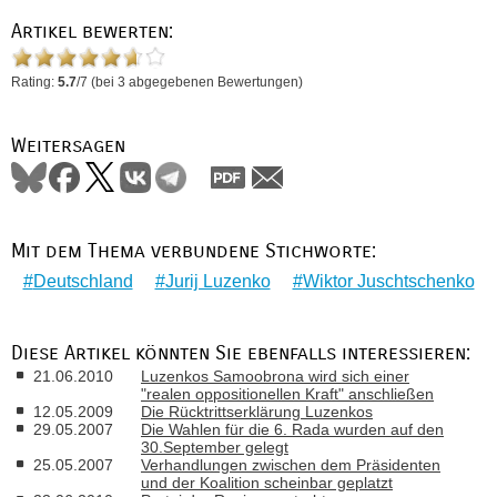
Artikel bewerten:
Rating:
5.7
/
7
(bei
3
abgegebenen Bewertungen)
Weitersagen
Mit dem Thema verbundene Stichworte:
Deutschland
Jurij Luzenko
Wiktor Juschtschenko
Diese Artikel könnten Sie ebenfalls interessieren:
21.06.2010
Luzenkos Samoobrona wird sich einer
"realen oppositionellen Kraft" anschließen
12.05.2009
Die Rücktrittserklärung Luzenkos
29.05.2007
Die Wahlen für die 6. Rada wurden auf den
30.September gelegt
25.05.2007
Verhandlungen zwischen dem Präsidenten
und der Koalition scheinbar geplatzt