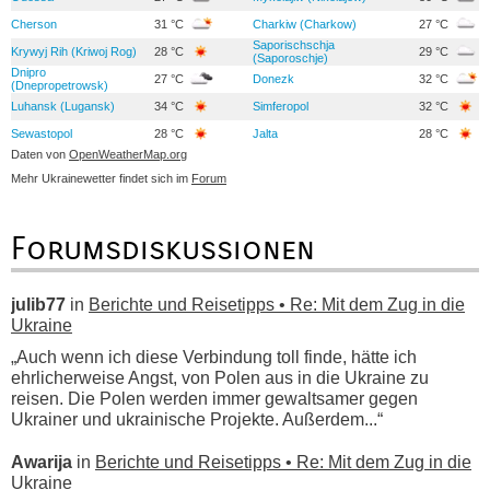
Cherson
31 °C
Charkiw (Charkow)
27 °C
Saporischschja
Krywyj Rih (Kriwoj Rog)
28 °C
29 °C
(Saporoschje)
Dnipro
27 °C
Donezk
32 °C
(Dnepropetrowsk)
Luhansk (Lugansk)
34 °C
Simferopol
32 °C
Sewastopol
28 °C
Jalta
28 °C
Daten von
OpenWeatherMap.org
Mehr Ukrainewetter findet sich im
Forum
Forumsdiskussionen
julib77
in
Berichte und Reisetipps • Re: Mit dem Zug in die
Ukraine
„Auch wenn ich diese Verbindung toll finde, hätte ich
ehrlicherweise Angst, von Polen aus in die Ukraine zu
reisen. Die Polen werden immer gewaltsamer gegen
Ukrainer und ukrainische Projekte. Außerdem...“
Awarija
in
Berichte und Reisetipps • Re: Mit dem Zug in die
Ukraine