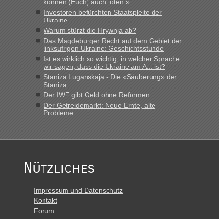
können (Euch) auch töten.»
vor mir, bin sonst der Erste oder Zweite, egal, nach ca 20
Investoren befürchten Staatspleite der
Minuten wurde dann die nächste Welle...“
Ukraine
Warum stürzt die Hrywnja ab?
lev
in
Berichte und Reisetipps • Re: An welchem
Das Magdeburger Recht auf dem Gebiet der
Grenzübergang zwischen Polen und der Ukraine geht es am
linksufrigen Ukraine: Geschichtsstunde
schnellsten?
Ist es wirklich so wichtig, in welcher Sprache
wir sagen, dass die Ukraine am A... ist?
„Derzeit, ist es überall sehr voll an den Grenzen Ukraine/
Staniza Luganskaja - Die «Säuberung» der
Polen. Zb. Krakovets 100 PKW ca. 10 h Wartezeit. Wollen
Staniza
Montag rüber, versuchen es sehr früh.“
Der IWF gibt Geld ohne Reformen
Der Getreidemarkt: Neue Ernte, alte
Probleme
Nützliches
Impressum und Datenschutz
Kontakt
Forum