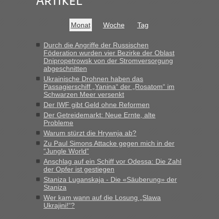
Artikel
War aber nicht "böse" gemeint ...
Bis jetzt sind die Tickets auch noch nicht auf der Webseite
buchbar - warum auch immer ...
Monat
Woche
Tag
Hab´s versucht - bekomme aber immer angezeigt "auf dieser
Strecke fahren wir nicht"
Durch die Angriffe der Russischen
Föderation wurden vier Bezirke der Oblast
Dnipropetrowsk von der Stromversorgung
abgeschnitten
“
Ukrainische Drohnen haben das
Passagierschiff „Yanina“ der „Rosatom“ im
MHG1023
in
Berichte und Reisetipps • Re: Mit dem Zug in
Schwarzen Meer versenkt
die Ukraine
Der IWF gibt Geld ohne Reformen
Der Getreidemarkt: Neue Ernte, alte
„Man sollte aber explizit dazu schreiben, daß es ein Zug von
Probleme
LeoExpress ist - und nur auf deren Webseite kann man die
Warum stürzt die Hrywnja ab?
Fahrkarten kaufen. Zumindest ist es die erste Umsteigefreie
Verbindung von Deutschland...“
Zu Paul Simons Attacke gegen mich in der
“Jungle World”
Anschlag auf ein Schiff vor Odessa: Die Zahl
Eric
in
Recht, Visa und Dokumente • Re: Deklaration
der Opfer ist gestiegen
gebrauchter Kleidung beim Zoll
Staniza Luganskaja - Die «Säuberung» der
„Vielen Dank, mit einem Briefchen meiner Frau im Gepäck
Staniza
gab es keine Probleme“
Wer kam wann auf die Losung „Slawa
Ukrajini!“?
Anuleb
in
Recht, Visa und Dokumente • Re: Seit Anfang