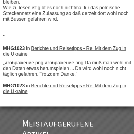
bleiben.
Wie zu lesen ist gibt es noch nichtmal für das polnische
Streckennetz eine Zulassung so daß derzeit dort wohl noch
mit Bussen gefahren wird.
“
MHG1023
in
Berichte und Reisetipps • Re: Mit dem Zug in
die Ukraine
„изображение.png изображение.png Da muß man wohl mit
den Daten etwas herumspielen ... Da wird wohl noch nicht
täglich gefahren. Trotzdem Danke.“
MHG1023
in
Berichte und Reisetipps • Re: Mit dem Zug in
die Ukraine
„
Der Link zum Anbieter ist ja da.
Meistaufgerufene
Ist korrekt, aber ich finde man hätte trotzdem im Text gleich
darauf hinweisen können.