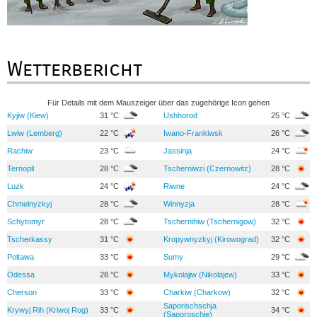
Wetterbericht
Für Details mit dem Mauszeiger über das zugehörige Icon gehen
Kyjiw (Kiew)
31 °C
Ushhorod
25 °C
Lwiw (Lemberg)
22 °C
Iwano-Frankiwsk
26 °C
Rachiw
23 °C
Jassinja
24 °C
Ternopil
28 °C
Tscherniwzi (Czernowitz)
28 °C
Luzk
24 °C
Riwne
24 °C
Chmelnyzkyj
28 °C
Winnyzja
28 °C
Schytomyr
28 °C
Tschernihiw (Tschernigow)
32 °C
Tscherkassy
31 °C
Kropywnyzkyj (Kirowograd)
32 °C
Poltawa
33 °C
Sumy
29 °C
Odessa
28 °C
Mykolajiw (Nikolajew)
33 °C
Cherson
33 °C
Charkiw (Charkow)
32 °C
Saporischschja
Krywyj Rih (Kriwoj Rog)
33 °C
34 °C
(Saporoschje)