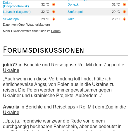
Dnipro
32 °C
Donezk
31 °C
(Dnepropetrowsk)
Luhansk (Lugansk)
32 °C
Simferopol
29 °C
Sewastopol
29 °C
Jalta
28 °C
Daten von
OpenWeatherMap.org
Mehr Ukrainewetter findet sich im
Forum
Forumsdiskussionen
julib77
in
Berichte und Reisetipps • Re: Mit dem Zug in die
Ukraine
„Auch wenn ich diese Verbindung toll finde, hätte ich
ehrlicherweise Angst, von Polen aus in die Ukraine zu
reisen. Die Polen werden immer gewaltsamer gegen
Ukrainer und ukrainische Projekte. Außerdem...“
Awarija
in
Berichte und Reisetipps • Re: Mit dem Zug in die
Ukraine
„Ups, ja. Irgendwie war zwar die Rede von einem
durchgängig buchbaren Fahrschein, aber das bedeutet in