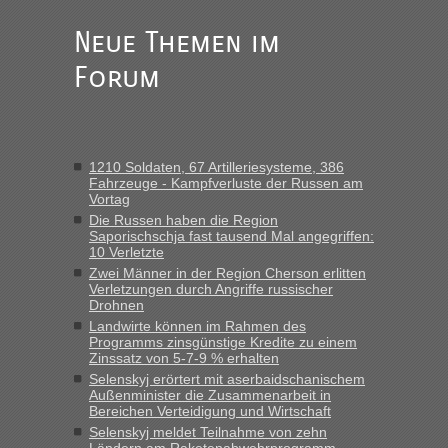
des Jahres haben die Zollbeamten Verstöße im Wert von
fast 11 Milliarden aufgedeckt
Neue Themen im
„Am besten wäre natürlich, wenn die Frau mit dabei ist.
Forum
Alleinreisende Männer stehen schließlich immer unter
Verdacht.“
Frank
in
Recht, Visa und Dokumente • Re: Seit Anfang des
Jahres haben die Zollbeamten Verstöße im Wert von fast 11
1210 Soldaten, 67 Artilleriesysteme, 386
Milliarden aufgedeckt
Fahrzeuge - Kampfverluste der Russen am
Vortag
„Kein Zoll. Du musst an sich nur sagen dass das privat ist
und du nicht damit handeln willst. So lange das nicht
Die Russen haben die Region
Saporischschja fast tausend Mal angegriffen:
Originalverpackt ist und ersichlich das nicht neu sollte es
10 Verletzte
keine Probleme geben“
Zwei Männer in der Region Cherson erlitten
Verletzungen durch Angriffe russischer
Eric
in
Recht, Visa und Dokumente • Deklaration
Drohnen
gebrauchter Kleidung beim Zoll
Landwirte können im Rahmen des
Programms zinsgünstige Kredite zu einem
„Hallo Leute, ich weiß nicht, ob ich hier richtig bin mit meiner
Zinssatz von 5-7-9 % erhalten
Anfrage. Ich möchte 4 Umzugskartons mit gebrauchter
Selenskyj erörtert mit aserbaidschanischem
Straßen Kleidung bei der Einreise in die Ukraine
Außenminister die Zusammenarbeit in
mitnehmen. Es ist gebrauchte Kleidung...“
Bereichen Verteidigung und Wirtschaft
Selenskyj meldet Teilnahme von zehn
lev
in
Berichte und Reisetipps • Re: An welchem
Ländern am Raketenabwehrprogramm