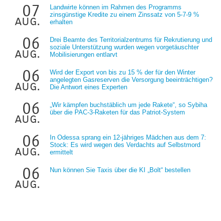
07
Landwirte können im Rahmen des Programms
zinsgünstige Kredite zu einem Zinssatz von 5-7-9 %
aug.
erhalten
06
Drei Beamte des Territorialzentrums für Rekrutierung und
soziale Unterstützung wurden wegen vorgetäuschter
aug.
Mobilisierungen entlarvt
06
Wird der Export von bis zu 15 % der für den Winter
angelegten Gasreserven die Versorgung beeinträchtigen?
aug.
Die Antwort eines Experten
06
„Wir kämpfen buchstäblich um jede Rakete“, so Sybiha
über die PAC-3-Raketen für das Patriot-System
aug.
06
In Odessa sprang ein 12-jähriges Mädchen aus dem 7:
Stock: Es wird wegen des Verdachts auf Selbstmord
aug.
ermittelt
06
Nun können Sie Taxis über die KI „Bolt“ bestellen
aug.