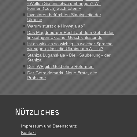
«Wollen Sie uns etwa umbringen? Wir
lev
in
Berichte und Reisetipps • Re: An welchem
können (Euch) auch töten.»
Grenzübergang zwischen Polen und der Ukraine geht es am
Investoren befürchten Staatspleite der
schnellsten?
Ukraine
„Derzeit, ist es überall sehr voll an den Grenzen Ukraine/
Warum stürzt die Hrywnja ab?
Polen. Zb. Krakovets 100 PKW ca. 10 h Wartezeit. Wollen
Das Magdeburger Recht auf dem Gebiet der
Montag rüber, versuchen es sehr früh.“
linksufrigen Ukraine: Geschichtsstunde
Ist es wirklich so wichtig, in welcher Sprache
wir sagen, dass die Ukraine am A... ist?
Staniza Luganskaja - Die «Säuberung» der
Staniza
Der IWF gibt Geld ohne Reformen
Der Getreidemarkt: Neue Ernte, alte
Probleme
Nützliches
Impressum und Datenschutz
Kontakt