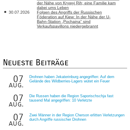
der Nähe von Krywyj Rih; eine Familie kam
dabei ums Leben
30.07.2026
Folgen des Angriffs der Russischen
Föderation auf Kiew: In der Nähe der U-
Bahn-Station „Pochaina“ sind
Verkaufspavillons niedergebrannt
Neueste Beiträge
07
Drohnen haben Jekaterinburg angegriffen: Auf dem
Gelände des Wildberries-Lagers wütet ein Feuer
aug.
07
Die Russen haben die Region Saporischschja fast
tausend Mal angegriffen: 10 Verletzte
aug.
07
Zwei Männer in der Region Cherson erlitten Verletzungen
durch Angriffe russischer Drohnen
aug.