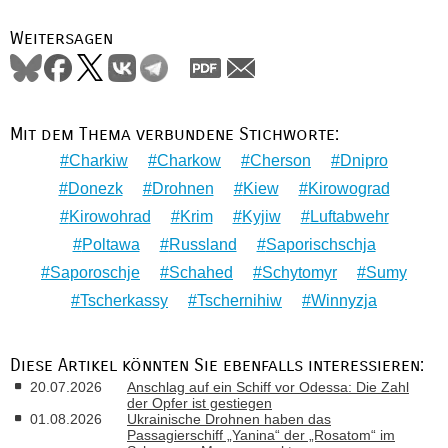
Weitersagen
Mit dem Thema verbundene Stichworte:
Charkiw
Charkow
Cherson
Dnipro
Donezk
Drohnen
Kiew
Kirowograd
Kirowohrad
Krim
Kyjiw
Luftabwehr
Poltawa
Russland
Saporischschja
Saporoschje
Schahed
Schytomyr
Sumy
Tscherkassy
Tschernihiw
Winnyzja
Diese Artikel könnten Sie ebenfalls interessieren:
20.07.2026
Anschlag auf ein Schiff vor Odessa: Die Zahl
der Opfer ist gestiegen
01.08.2026
Ukrainische Drohnen haben das
Passagierschiff „Yanina“ der „Rosatom“ im