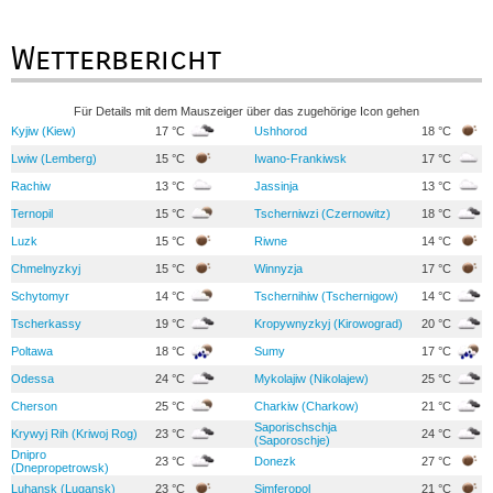
Wetterbericht
Für Details mit dem Mauszeiger über das zugehörige Icon gehen
Kyjiw (Kiew)
17 °C
Ushhorod
18 °C
Lwiw (Lemberg)
15 °C
Iwano-Frankiwsk
17 °C
Rachiw
13 °C
Jassinja
13 °C
Ternopil
15 °C
Tscherniwzi (Czernowitz)
18 °C
Luzk
15 °C
Riwne
14 °C
Chmelnyzkyj
15 °C
Winnyzja
17 °C
Schytomyr
14 °C
Tschernihiw (Tschernigow)
14 °C
Tscherkassy
19 °C
Kropywnyzkyj (Kirowograd)
20 °C
Poltawa
18 °C
Sumy
17 °C
Odessa
24 °C
Mykolajiw (Nikolajew)
25 °C
Cherson
25 °C
Charkiw (Charkow)
21 °C
Saporischschja
Krywyj Rih (Kriwoj Rog)
23 °C
24 °C
(Saporoschje)
Dnipro
23 °C
Donezk
27 °C
(Dnepropetrowsk)
Luhansk (Lugansk)
23 °C
Simferopol
21 °C