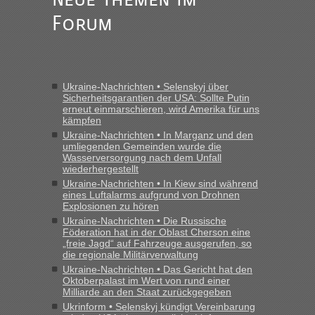
„Am besten wäre natürlich, wenn die Frau mit dabei ist.
Forum
Alleinreisende Männer stehen schließlich immer unter
Verdacht.“
Frank
in
Recht, Visa und Dokumente • Re: Seit Anfang des
Jahres haben die Zollbeamten Verstöße im Wert von fast 11
Ukraine-Nachrichten • Selenskyj über
Milliarden aufgedeckt
Sicherheitsgarantien der USA: Sollte Putin
erneut einmarschieren, wird Amerika für uns
„Kein Zoll. Du musst an sich nur sagen dass das privat ist
kämpfen
und du nicht damit handeln willst. So lange das nicht
Ukraine-Nachrichten • In Marganz und den
Originalverpackt ist und ersichlich das nicht neu sollte es
umliegenden Gemeinden wurde die
keine Probleme geben“
Wasserversorgung nach dem Unfall
wiederhergestellt
Eric
in
Recht, Visa und Dokumente • Deklaration
Ukraine-Nachrichten • In Kiew sind während
gebrauchter Kleidung beim Zoll
eines Luftalarms aufgrund von Drohnen
Explosionen zu hören
„Hallo Leute, ich weiß nicht, ob ich hier richtig bin mit meiner
Ukraine-Nachrichten • Die Russische
Anfrage. Ich möchte 4 Umzugskartons mit gebrauchter
Föderation hat in der Oblast Cherson eine
Straßen Kleidung bei der Einreise in die Ukraine
„freie Jagd“ auf Fahrzeuge ausgerufen, so
mitnehmen. Es ist gebrauchte Kleidung...“
die regionale Militärverwaltung
Ukraine-Nachrichten • Das Gericht hat den
lev
in
Berichte und Reisetipps • Re: An welchem
Oktoberpalast im Wert von rund einer
Milliarde an den Staat zurückgegeben
Grenzübergang zwischen Polen und der Ukraine geht es am
schnellsten?
Ukrinform • Selenskyj kündigt Vereinbarung