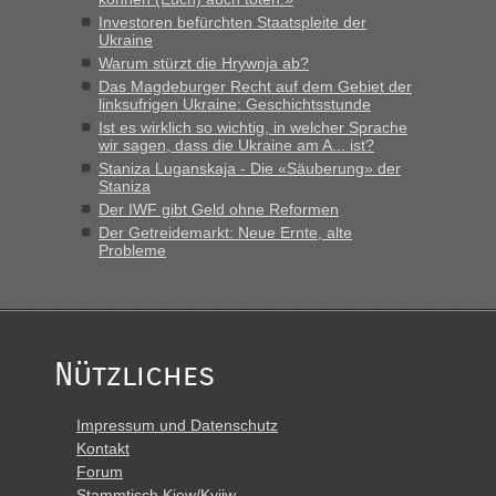
schnellsten?
Investoren befürchten Staatspleite der
Ukraine
„Derzeit, ist es überall sehr voll an den Grenzen Ukraine/
Polen. Zb. Krakovets 100 PKW ca. 10 h Wartezeit. Wollen
Warum stürzt die Hrywnja ab?
Montag rüber, versuchen es sehr früh.“
Das Magdeburger Recht auf dem Gebiet der
linksufrigen Ukraine: Geschichtsstunde
Ist es wirklich so wichtig, in welcher Sprache
wir sagen, dass die Ukraine am A... ist?
Staniza Luganskaja - Die «Säuberung» der
Staniza
Der IWF gibt Geld ohne Reformen
Der Getreidemarkt: Neue Ernte, alte
Probleme
Nützliches
Impressum und Datenschutz
Kontakt
Forum
Stammtisch Kiew/Kyjiw