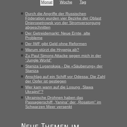
buchbar - warum auch immer ...
Monat
Woche
Tag
Hab´s versucht - bekomme aber immer angezeigt "auf dieser
Strecke fahren wir nicht"
Durch die Angriffe der Russischen
Föderation wurden vier Bezirke der Oblast
Dnipropetrowsk von der Stromversorgung
abgeschnitten
“
Der Getreidemarkt: Neue Ernte, alte
Probleme
MHG1023
in
Berichte und Reisetipps • Re: Mit dem Zug in
Der IWF gibt Geld ohne Reformen
die Ukraine
Warum stürzt die Hrywnja ab?
„Man sollte aber explizit dazu schreiben, daß es ein Zug von
Zu Paul Simons Attacke gegen mich in der
LeoExpress ist - und nur auf deren Webseite kann man die
“Jungle World”
Fahrkarten kaufen. Zumindest ist es die erste Umsteigefreie
Staniza Luganskaja - Die «Säuberung» der
Verbindung von Deutschland...“
Staniza
Anschlag auf ein Schiff vor Odessa: Die Zahl
der Opfer ist gestiegen
Eric
in
Recht, Visa und Dokumente • Re: Deklaration
gebrauchter Kleidung beim Zoll
Wer kam wann auf die Losung „Slawa
Ukrajini!“?
„Vielen Dank, mit einem Briefchen meiner Frau im Gepäck
Ukrainische Drohnen haben das
gab es keine Probleme“
Passagierschiff „Yanina“ der „Rosatom“ im
Schwarzen Meer versenkt
Anuleb
in
Recht, Visa und Dokumente • Re: Seit Anfang
des Jahres haben die Zollbeamten Verstöße im Wert von
fast 11 Milliarden aufgedeckt
Neue Themen im