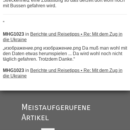
Streckennetz eine Zulassung so daß derzeit dort wohl noch
mit Bussen gefahren wird.
“
MHG1023
in
Berichte und Reisetipps • Re: Mit dem Zug in
die Ukraine
„изображение.png изображение.png Da muß man wohl mit
den Daten etwas herumspielen ... Da wird wohl noch nicht
täglich gefahren. Trotzdem Danke.“
MHG1023
in
Berichte und Reisetipps • Re: Mit dem Zug in
die Ukraine
„
Der Link zum Anbieter ist ja da.
Meistaufgerufene
Ist korrekt, aber ich finde man hätte trotzdem im Text gleich
darauf hinweisen können.
Artikel
War aber nicht "böse" gemeint ...
Bis jetzt sind die Tickets auch noch nicht auf der Webseite