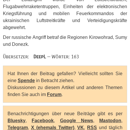
Flugabwehrraketentruppen, Einheiten der elektronischen
Kriegsführung und mobilen Feuerkommandos der
ukrainischen Luftstreitkräfte und Verteidigungskräfte
abgewehrt.
Der russische Angriff betraf die Regionen Kirowohrad, Sumy
und Donezk.
Übersetzer:
DeepL
— Wörter: 163
Hat Ihnen der Beitrag gefallen? Vielleicht sollten Sie
eine
Spende
in Betracht ziehen.
Diskussionen zu diesem Artikel und anderen Themen
finden Sie auch im
Forum
.
Benachrichtigungen über neue Beiträge gibt es per
Bluesky
,
Facebook
,
Google News
,
Mastodon
,
Telegram
,
X (ehemals Twitter)
,
VK
,
RSS
und täglich