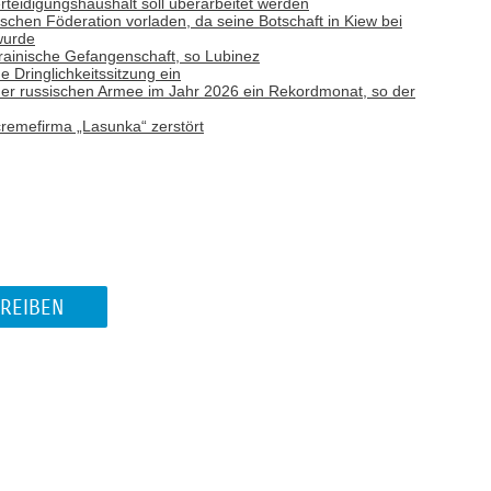
teidigungshaushalt soll überarbeitet werden
ischen Föderation vorladen, da seine Botschaft in Kiew bei
wurde
rainische Gefangenschaft, so Lubinez
e Dringlichkeitssitzung ein
e der russischen Armee im Jahr 2026 ein Rekordmonat, so der
remefirma „Lasunka“ zerstört
REIBEN