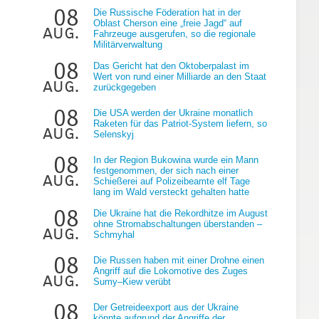
08
Die Russische Föderation hat in der
Oblast Cherson eine „freie Jagd“ auf
aug.
Fahrzeuge ausgerufen, so die regionale
Militärverwaltung
08
Das Gericht hat den Oktoberpalast im
Wert von rund einer Milliarde an den Staat
aug.
zurückgegeben
g
08
Die USA werden der Ukraine monatlich
Raketen für das Patriot-System liefern, so
aug.
Selenskyj
08
In der Region Bukowina wurde ein Mann
festgenommen, der sich nach einer
aug.
Schießerei auf Polizeibeamte elf Tage
lang im Wald versteckt gehalten hatte
08
Die Ukraine hat die Rekordhitze im August
ohne Stromabschaltungen überstanden –
aug.
Schmyhal
08
Die Russen haben mit einer Drohne einen
Angriff auf die Lokomotive des Zuges
aug.
Sumy–Kiew verübt
08
Der Getreideexport aus der Ukraine
könnte aufgrund der Angriffe der