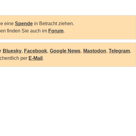
Sie eine
Spende
in Betracht ziehen.
en finden Sie auch im
Forum
.
er
Bluesky
,
Facebook
,
Google News
,
Mastodon
,
Telegram
,
chentlich per
E-Mail
.