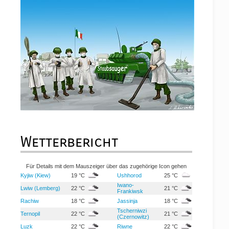
Wetterbericht
Für Details mit dem Mauszeiger über das zugehörige Icon gehen
Kyjiw (Kiew)
19 °C
Ushhorod
25 °C
Iwano-
Lwiw (Lemberg)
22 °C
21 °C
Frankiwsk
Rachiw
18 °C
Jassinja
18 °C
Tscherniwzi
Ternopil
22 °C
21 °C
(Czernowitz)
Luzk
22 °C
Riwne
22 °C