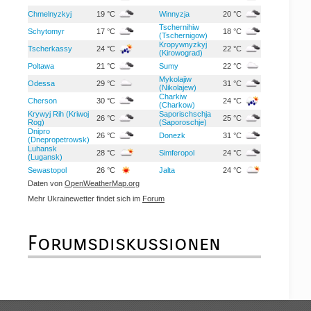
Chmelnyzkyj
19 °C
Winnyzja
20 °C
Tschernihiw
Schytomyr
17 °C
18 °C
(Tschernigow)
Kropywnyzkyj
Tscherkassy
24 °C
22 °C
(Kirowograd)
Poltawa
21 °C
Sumy
22 °C
Mykolajiw
Odessa
29 °C
31 °C
(Nikolajew)
Charkiw
Cherson
30 °C
24 °C
(Charkow)
Krywyj Rih (Kriwoj
Saporischschja
26 °C
25 °C
Rog)
(Saporoschje)
Dnipro
26 °C
Donezk
31 °C
(Dnepropetrowsk)
Luhansk
28 °C
Simferopol
24 °C
(Lugansk)
Sewastopol
26 °C
Jalta
24 °C
Daten von
OpenWeatherMap.org
Mehr Ukrainewetter findet sich im
Forum
Forumsdiskussionen