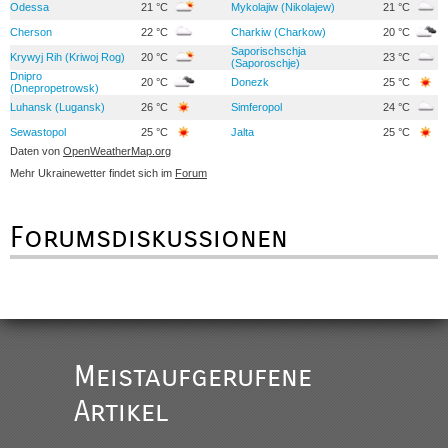
Odessa
21 °C
Mykolajiw (Nikolajew)
21 °C
Cherson
22 °C
Charkiw (Charkow)
20 °C
Saporischschja
Krywyj Rih (Kriwoj Rog)
20 °C
23 °C
(Saporoschje)
Dnipro
20 °C
Donezk
25 °C
(Dnepropetrowsk)
Luhansk (Lugansk)
26 °C
Simferopol
24 °C
Sewastopol
25 °C
Jalta
25 °C
Daten von
OpenWeatherMap.org
Mehr Ukrainewetter findet sich im
Forum
Forumsdiskussionen
Meistaufgerufene
Artikel