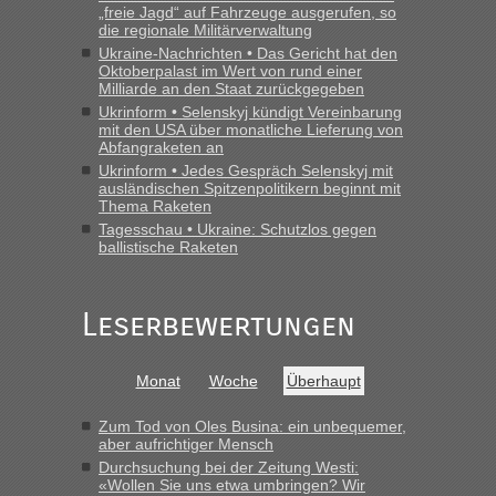
„freie Jagd“ auf Fahrzeuge ausgerufen, so
die regionale Militärverwaltung
Ukraine-Nachrichten • Das Gericht hat den
Oktoberpalast im Wert von rund einer
Milliarde an den Staat zurückgegeben
Ukrinform • Selenskyj kündigt Vereinbarung
mit den USA über monatliche Lieferung von
Abfangraketen an
Ukrinform • Jedes Gespräch Selenskyj mit
ausländischen Spitzenpolitikern beginnt mit
Thema Raketen
Tagesschau • Ukraine: Schutzlos gegen
ballistische Raketen
Leserbewertungen
Monat
Woche
Überhaupt
Zum Tod von Oles Busina: ein unbequemer,
aber aufrichtiger Mensch
Durchsuchung bei der Zeitung Westi:
«Wollen Sie uns etwa umbringen? Wir