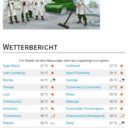
Wetterbericht
Für Details mit dem Mauszeiger über das zugehörige Icon gehen
Kyjiw (Kiew)
17 °C
Ushhorod
17 °C
Lwiw (Lemberg)
14 °C
Iwano-Frankiwsk
15 °C
Rachiw
14 °C
Jassinja
15 °C
Ternopil
16 °C
Tscherniwzi (Czernowitz)
17 °C
Luzk
15 °C
Riwne
15 °C
Chmelnyzkyj
16 °C
Winnyzja
16 °C
Schytomyr
14 °C
Tschernihiw (Tschernigow)
14 °C
Tscherkassy
18 °C
Kropywnyzkyj (Kirowograd)
19 °C
Poltawa
19 °C
Sumy
17 °C