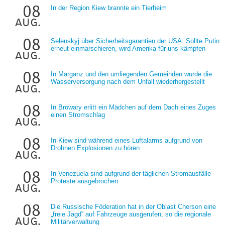
08
In der Region Kiew brannte ein Tierheim
aug.
08
Selenskyj über Sicherheitsgarantien der USA: Sollte Putin
erneut einmarschieren, wird Amerika für uns kämpfen
aug.
08
In Marganz und den umliegenden Gemeinden wurde die
Wasserversorgung nach dem Unfall wiederhergestellt
aug.
08
In Browary erlitt ein Mädchen auf dem Dach eines Zuges
einen Stromschlag
aug.
08
In Kiew sind während eines Luftalarms aufgrund von
Drohnen Explosionen zu hören
aug.
08
In Venezuela sind aufgrund der täglichen Stromausfälle
Proteste ausgebrochen
aug.
08
Die Russische Föderation hat in der Oblast Cherson eine
„freie Jagd“ auf Fahrzeuge ausgerufen, so die regionale
aug.
Militärverwaltung