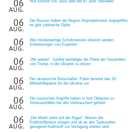
06
Nun können Sie Taxis über die KI „Bolt“ bestellen
aug.
06
Die Russen haben die Region Dnipropetrowsk angegriffen,
es gibt zahlreiche Opfer
aug.
06
Wie minderwertige Schutzwesten erkannt werden:
Erläuterungen von Experten
aug.
06
„Wir warten“: Sybiha bestätigte die Pläne der Gesandten
von Trump, in die Ukraine zu reisen
aug.
06
Der ukrainische Botschafter: Polen bereitet das 50:
Militärhilfepaket für die Ukraine vor
aug.
06
Die russischen Angriffe haben in fünf Oblasten zu
Stromausfällen bei den Verbrauchern geführt
aug.
06
„Der Markt steht auf der Kippe“: Warum die
Kraftstoffpreise steigen und ob an den Tankstellen
aug.
genügend Kraftstoff zur Verfügung stehen wird