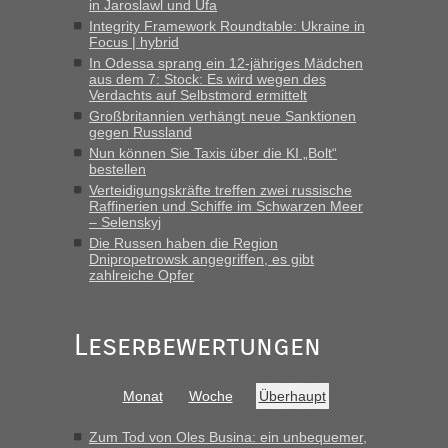
in Jaroslawl und Ufa
„Bin am Montag 15.6.26 um 8 Uhr in Urgyniw ausgereist,
Integrity Framework Roundtable: Ukraine in
das erste Mal an einem Montagmorgen ca. 15 Fahrzeuge
Focus | hybrid
vor mir, bin sonst der Erste oder Zweite, egal, nach ca 20
In Odessa sprang ein 12-jähriges Mädchen
Minuten wurde dann die nächste Welle...“
aus dem 7: Stock: Es wird wegen des
Verdachts auf Selbstmord ermittelt
Berichte und Reisetipps • Re: An welchem
lev
in
Großbritannien verhängt neue Sanktionen
Grenzübergang zwischen Polen und der Ukraine
gegen Russland
geht es am schnellsten?
Nun können Sie Taxis über die KI „Bolt“
bestellen
„Derzeit, ist es überall sehr voll an den Grenzen Ukraine/
Verteidigungskräfte treffen zwei russische
Polen. Zb. Krakovets 100 PKW ca. 10 h Wartezeit. Wollen
Raffinerien und Schiffe im Schwarzen Meer
Montag rüber, versuchen es sehr früh.“
– Selenskyj
Die Russen haben die Region
Dnipropetrowsk angegriffen, es gibt
zahlreiche Opfer
Leserbewertungen
Monat
Woche
Überhaupt
Zum Tod von Oles Busina: ein unbequemer,