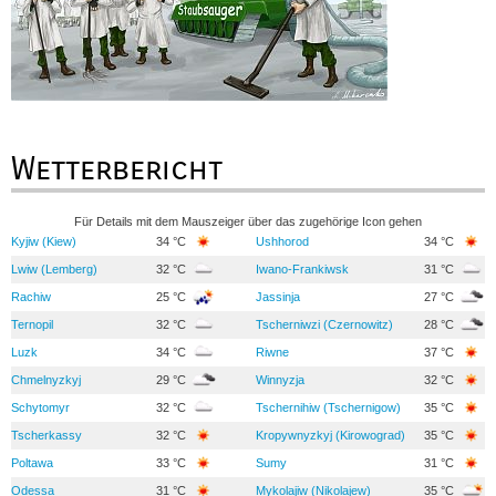
Wetterbericht
Für Details mit dem Mauszeiger über das zugehörige Icon gehen
Kyjiw (Kiew)
34 °C
Ushhorod
34 °C
Lwiw (Lemberg)
32 °C
Iwano-Frankiwsk
31 °C
Rachiw
25 °C
Jassinja
27 °C
Ternopil
32 °C
Tscherniwzi (Czernowitz)
28 °C
Luzk
34 °C
Riwne
37 °C
Chmelnyzkyj
29 °C
Winnyzja
32 °C
Schytomyr
32 °C
Tschernihiw (Tschernigow)
35 °C
Tscherkassy
32 °C
Kropywnyzkyj (Kirowograd)
35 °C
Poltawa
33 °C
Sumy
31 °C
Odessa
31 °C
Mykolajiw (Nikolajew)
35 °C