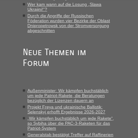
mitnehmen. Es ist gebrauchte Kleidung...“
Wer kam wann auf die Losung „Slawa
Ukrajini!“?
Berichte und Reisetipps • Re: An welchem
lev
in
Durch die Angriffe der Russischen
Föderation wurden vier Bezirke der Oblast
Grenzübergang zwischen Polen und der Ukraine
Dnipropetrowsk von der Stromversorgung
geht es am schnellsten?
abgeschnitten
„Wir sind mit unserem Wohnmobil, wie geplant am Montag
15.6. in Krakovets rüber. Sehr zeitig los gegen 5 Uhr in der
Neue Themen im
Früh. Mit sehr sehr wenig Verkehr, super bis zur Grenze. Nur
8 PKW vor der Schranke....“
Forum
Berichte und Reisetipps • Re: An welchem
Frank
in
Grenzübergang zwischen Polen und der Ukraine
geht es am schnellsten?
Außenminister: Wir kämpfen buchstäblich
„Gestern 6 Stunden warten vor der Grenze Richtung Polen
um jede Patriot-Rakete, die Beratungen
in Krakowez mit dem Kleinbus. Abfertigung ging dann
bezüglich der Lizenzen dauern an
schnell da auch Passagiere mit EU-Pass dabei waren“
Projekt Freya und ukrainische Ballistik:
Selenskyj erhofft Ergebnisse 2026-2027
Berichte und Reisetipps • Re: An
Bernd D-UA
in
„Wir kämpfen buchstäblich um jede Rakete“,
welchem Grenzübergang zwischen Polen und
so Sybiha über die PAC-3-Raketen für das
Patriot-System
der Ukraine geht es am schnellsten?
Generalstab bestätigt Treffer auf Raffinerien