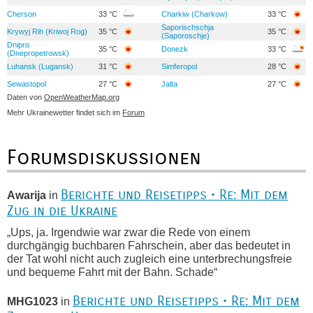
Cherson
33 °C
Charkiw (Charkow)
33 °C
Saporischschja
Krywyj Rih (Kriwoj Rog)
35 °C
35 °C
(Saporoschje)
Dnipro
35 °C
Donezk
33 °C
(Dnepropetrowsk)
Luhansk (Lugansk)
31 °C
Simferopol
28 °C
Sewastopol
27 °C
Jalta
27 °C
Daten von
OpenWeatherMap.org
Mehr Ukrainewetter findet sich im
Forum
Forumsdiskussionen
Berichte und Reisetipps • Re: Mit dem
Awarija
in
Zug in die Ukraine
„Ups, ja. Irgendwie war zwar die Rede von einem
durchgängig buchbaren Fahrschein, aber das bedeutet in
der Tat wohl nicht auch zugleich eine unterbrechungsfreie
und bequeme Fahrt mit der Bahn. Schade“
Berichte und Reisetipps • Re: Mit dem
MHG1023
in