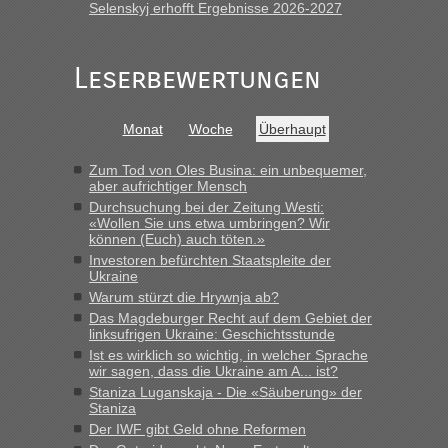
Polen. Zb. Krakovets 100 PKW ca. 10 h Wartezeit. Wollen
Selenskyj erhofft Ergebnisse 2026-2027
Montag rüber, versuchen es sehr früh.“
Leserbewertungen
Monat
Woche
Überhaupt
Zum Tod von Oles Busina: ein unbequemer,
aber aufrichtiger Mensch
Durchsuchung bei der Zeitung Westi:
«Wollen Sie uns etwa umbringen? Wir
können (Euch) auch töten.»
Investoren befürchten Staatspleite der
Ukraine
Warum stürzt die Hrywnja ab?
Das Magdeburger Recht auf dem Gebiet der
linksufrigen Ukraine: Geschichtsstunde
Ist es wirklich so wichtig, in welcher Sprache
wir sagen, dass die Ukraine am A... ist?
Staniza Luganskaja - Die «Säuberung» der
Staniza
Der IWF gibt Geld ohne Reformen