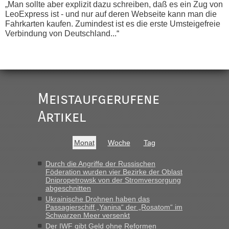
„Man sollte aber explizit dazu schreiben, daß es ein Zug von
LeoExpress ist - und nur auf deren Webseite kann man die
Fahrkarten kaufen. Zumindest ist es die erste Umsteigefreie
Verbindung von Deutschland...“
Recht, Visa und Dokumente • Re:
Eric
in
Deklaration gebrauchter Kleidung beim Zoll
„Vielen Dank, mit einem Briefchen meiner Frau im Gepäck
gab es keine Probleme“
Meistaufgerufene
Recht, Visa und Dokumente • Re: Seit
Artikel
Anuleb
in
Anfang des Jahres haben die Zollbeamten
Verstöße im Wert von fast 11 Milliarden
Monat
Woche
Tag
aufgedeckt
„Am besten wäre natürlich, wenn die Frau mit dabei ist.
Durch die Angriffe der Russischen
Föderation wurden vier Bezirke der Oblast
Alleinreisende Männer stehen schließlich immer unter
Dnipropetrowsk von der Stromversorgung
Verdacht.“
abgeschnitten
Ukrainische Drohnen haben das
Recht, Visa und Dokumente • Re: Seit
Frank
in
Passagierschiff „Yanina“ der „Rosatom“ im
Anfang des Jahres haben die Zollbeamten
Schwarzen Meer versenkt
Verstöße im Wert von fast 11 Milliarden
Der IWF gibt Geld ohne Reformen