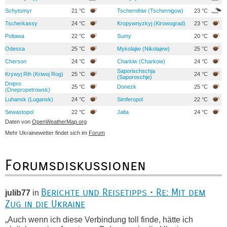
Schytomyr
21 °C
Tschernihiw (Tschernigow)
23 °C
Tscherkassy
24 °C
Kropywnyzkyj (Kirowograd)
23 °C
Poltawa
22 °C
Sumy
20 °C
Odessa
25 °C
Mykolajiw (Nikolajew)
25 °C
Cherson
24 °C
Charkiw (Charkow)
24 °C
Saporischschja
Krywyj Rih (Kriwoj Rog)
25 °C
24 °C
(Saporoschje)
Dnipro
25 °C
Donezk
25 °C
(Dnepropetrowsk)
Luhansk (Lugansk)
24 °C
Simferopol
22 °C
Sewastopol
22 °C
Jalta
24 °C
Daten von
OpenWeatherMap.org
Mehr Ukrainewetter findet sich im
Forum
Forumsdiskussionen
Berichte und Reisetipps • Re: Mit dem
julib77
in
Zug in die Ukraine
„Auch wenn ich diese Verbindung toll finde, hätte ich