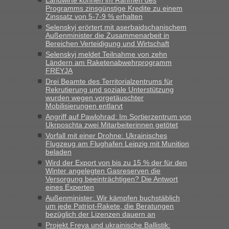
Landwirte können im Rahmen des
Programms zinsgünstige Kredite zu einem
Berichte und Reisetipps • Re: An welchem
Frank
in
Zinssatz von 5-7-9 % erhalten
Grenzübergang zwischen Polen und der Ukraine
Selenskyj erörtert mit aserbaidschanischem
Außenminister die Zusammenarbeit in
geht es am schnellsten?
Bereichen Verteidigung und Wirtschaft
„Gestern 6 Stunden warten vor der Grenze Richtung Polen
Selenskyj meldet Teilnahme von zehn
Ländern am Raketenabwehrprogramm
in Krakowez mit dem Kleinbus. Abfertigung ging dann
FREYJA
schnell da auch Passagiere mit EU-Pass dabei waren“
Drei Beamte des Territorialzentrums für
Rekrutierung und soziale Unterstützung
Berichte und Reisetipps • Re: An
Bernd D-UA
in
wurden wegen vorgetäuschter
welchem Grenzübergang zwischen Polen und
Mobilisierungen entlarvt
der Ukraine geht es am schnellsten?
Angriff auf Pawlohrad: Im Sortierzentrum von
Ukrposchta zwei Mitarbeiterinnen getötet
„Bin am Montag 15.6.26 um 8 Uhr in Urgyniw ausgereist,
Vorfall mit einer Drohne: Ukrainisches
das erste Mal an einem Montagmorgen ca. 15 Fahrzeuge
Flugzeug am Flughafen Leipzig mit Munition
beladen
vor mir, bin sonst der Erste oder Zweite, egal, nach ca 20
Minuten wurde dann die nächste Welle...“
Wird der Export von bis zu 15 % der für den
Winter angelegten Gasreserven die
Versorgung beeinträchtigen? Die Antwort
Berichte und Reisetipps • Re: An welchem
lev
in
eines Experten
Grenzübergang zwischen Polen und der Ukraine
Außenminister: Wir kämpfen buchstäblich
geht es am schnellsten?
um jede Patriot-Rakete, die Beratungen
bezüglich der Lizenzen dauern an
„Derzeit, ist es überall sehr voll an den Grenzen Ukraine/
Projekt Freya und ukrainische Ballistik: