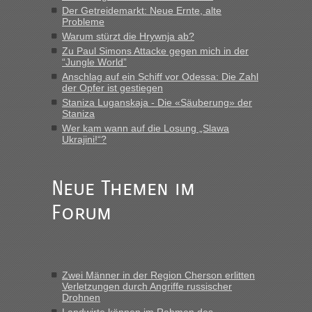
Der Getreidemarkt: Neue Ernte, alte
aufgedeckt
Probleme
„Kein Zoll. Du musst an sich nur sagen dass das privat ist
Warum stürzt die Hrywnja ab?
und du nicht damit handeln willst. So lange das nicht
Zu Paul Simons Attacke gegen mich in der
Originalverpackt ist und ersichlich das nicht neu sollte es
“Jungle World”
keine Probleme geben“
Anschlag auf ein Schiff vor Odessa: Die Zahl
der Opfer ist gestiegen
Recht, Visa und Dokumente • Deklaration
Staniza Luganskaja - Die «Säuberung» der
Eric
in
Staniza
gebrauchter Kleidung beim Zoll
Wer kam wann auf die Losung „Slawa
Ukrajini!“?
„Hallo Leute, ich weiß nicht, ob ich hier richtig bin mit meiner
Anfrage. Ich möchte 4 Umzugskartons mit gebrauchter
Straßen Kleidung bei der Einreise in die Ukraine
mitnehmen. Es ist gebrauchte Kleidung...“
Neue Themen im
Forum
Berichte und Reisetipps • Re: An welchem
lev
in
Grenzübergang zwischen Polen und der Ukraine
geht es am schnellsten?
„Wir sind mit unserem Wohnmobil, wie geplant am Montag
Zwei Männer in der Region Cherson erlitten
15.6. in Krakovets rüber. Sehr zeitig los gegen 5 Uhr in der
Verletzungen durch Angriffe russischer
Früh. Mit sehr sehr wenig Verkehr, super bis zur Grenze. Nur
Drohnen
8 PKW vor der Schranke....“