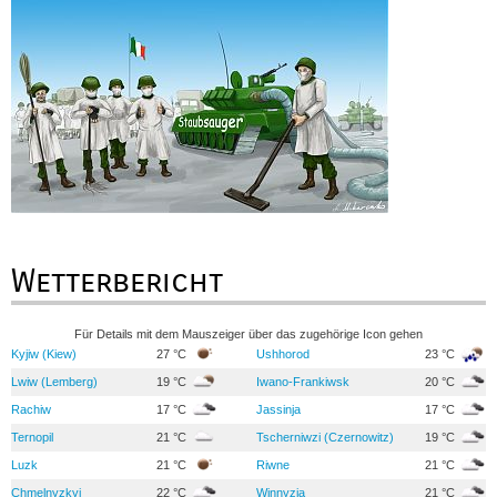
Wetterbericht
Für Details mit dem Mauszeiger über das zugehörige Icon gehen
Kyjiw (Kiew)
27 °C
Ushhorod
23 °C
Lwiw (Lemberg)
19 °C
Iwano-Frankiwsk
20 °C
Rachiw
17 °C
Jassinja
17 °C
Ternopil
21 °C
Tscherniwzi (Czernowitz)
19 °C
Luzk
21 °C
Riwne
21 °C
Chmelnyzkyj
22 °C
Winnyzja
21 °C