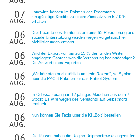
aug.
07
Landwirte können im Rahmen des Programms
zinsgünstige Kredite zu einem Zinssatz von 5-7-9 %
aug.
erhalten
06
Drei Beamte des Territorialzentrums für Rekrutierung und
soziale Unterstützung wurden wegen vorgetäuschter
aug.
Mobilisierungen entlarvt
06
Wird der Export von bis zu 15 % der für den Winter
angelegten Gasreserven die Versorgung beeinträchtigen?
aug.
Die Antwort eines Experten
06
„Wir kämpfen buchstäblich um jede Rakete“, so Sybiha
über die PAC-3-Raketen für das Patriot-System
aug.
06
In Odessa sprang ein 12-jähriges Mädchen aus dem 7:
Stock: Es wird wegen des Verdachts auf Selbstmord
aug.
ermittelt
06
Nun können Sie Taxis über die KI „Bolt“ bestellen
aug.
06
Die Russen haben die Region Dnipropetrowsk angegriffen,