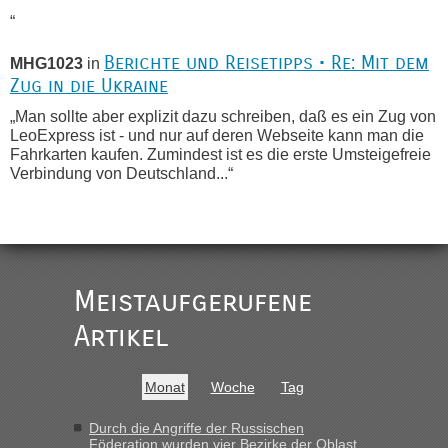
“
Berichte und Reisetipps • Re: Mit dem
MHG1023
in
Zug in die Ukraine
„Man sollte aber explizit dazu schreiben, daß es ein Zug von
LeoExpress ist - und nur auf deren Webseite kann man die
Fahrkarten kaufen. Zumindest ist es die erste Umsteigefreie
Verbindung von Deutschland...“
Recht, Visa und Dokumente • Re:
Eric
in
Deklaration gebrauchter Kleidung beim Zoll
„Vielen Dank, mit einem Briefchen meiner Frau im Gepäck
gab es keine Probleme“
Meistaufgerufene
Recht, Visa und Dokumente • Re: Seit
Artikel
Anuleb
in
Anfang des Jahres haben die Zollbeamten
Verstöße im Wert von fast 11 Milliarden
Monat
Woche
Tag
aufgedeckt
„Am besten wäre natürlich, wenn die Frau mit dabei ist.
Durch die Angriffe der Russischen
Föderation wurden vier Bezirke der Oblast
Alleinreisende Männer stehen schließlich immer unter