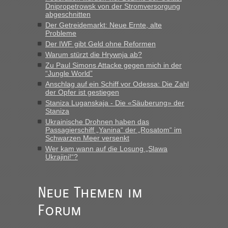
Dnipropetrowsk von der Stromversorgung
Verdacht.“
abgeschnitten
Der Getreidemarkt: Neue Ernte, alte
Recht, Visa und Dokumente • Re: Seit
Frank
in
Probleme
Anfang des Jahres haben die Zollbeamten
Der IWF gibt Geld ohne Reformen
Verstöße im Wert von fast 11 Milliarden
Warum stürzt die Hrywnja ab?
aufgedeckt
Zu Paul Simons Attacke gegen mich in der
“Jungle World”
„Kein Zoll. Du musst an sich nur sagen dass das privat ist
Anschlag auf ein Schiff vor Odessa: Die Zahl
und du nicht damit handeln willst. So lange das nicht
der Opfer ist gestiegen
Originalverpackt ist und ersichlich das nicht neu sollte es
Staniza Luganskaja - Die «Säuberung» der
keine Probleme geben“
Staniza
Ukrainische Drohnen haben das
Recht, Visa und Dokumente • Deklaration
Passagierschiff „Yanina“ der „Rosatom“ im
Eric
in
Schwarzen Meer versenkt
gebrauchter Kleidung beim Zoll
Wer kam wann auf die Losung „Slawa
Ukrajini!“?
„Hallo Leute, ich weiß nicht, ob ich hier richtig bin mit meiner
Anfrage. Ich möchte 4 Umzugskartons mit gebrauchter
Straßen Kleidung bei der Einreise in die Ukraine
mitnehmen. Es ist gebrauchte Kleidung...“
Neue Themen im
Forum
Berichte und Reisetipps • Re: An welchem
lev
in
Grenzübergang zwischen Polen und der Ukraine