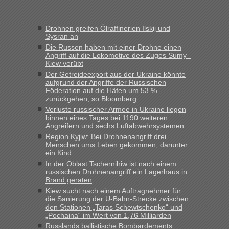
geht es am schnellsten?
„Wir sind mit unserem Wohnmobil, wie geplant am Montag
Drohnen greifen Ölraffinerien Ilskij und
15.6. in Krakovets rüber. Sehr zeitig los gegen 5 Uhr in der
Sysran an
Früh. Mit sehr sehr wenig Verkehr, super bis zur Grenze. Nur
Die Russen haben mit einer Drohne einen
8 PKW vor der Schranke....“
Angriff auf die Lokomotive des Zuges Sumy–
Kiew verübt
Berichte und Reisetipps • Re: An welchem
Frank
in
Der Getreideexport aus der Ukraine könnte
Grenzübergang zwischen Polen und der Ukraine
aufgrund der Angriffe der Russischen
Föderation auf die Häfen um 53 %
geht es am schnellsten?
zurückgehen, so Bloomberg
„Gestern 6 Stunden warten vor der Grenze Richtung Polen
Verluste russischer Armee in Ukraine liegen
binnen eines Tages bei 1190 weiteren
in Krakowez mit dem Kleinbus. Abfertigung ging dann
Angreifern und sechs Luftabwehrsystemen
schnell da auch Passagiere mit EU-Pass dabei waren“
Region Kyjiw: Bei Drohnenangriff drei
Menschen ums Leben gekommen, darunter
Berichte und Reisetipps • Re: An
Bernd D-UA
in
ein Kind
welchem Grenzübergang zwischen Polen und
In der Oblast Tschernihiw ist nach einem
der Ukraine geht es am schnellsten?
russischen Drohnenangriff ein Lagerhaus in
Brand geraten
„Bin am Montag 15.6.26 um 8 Uhr in Urgyniw ausgereist,
Kiew sucht nach einem Auftragnehmer für
das erste Mal an einem Montagmorgen ca. 15 Fahrzeuge
die Sanierung der U-Bahn-Strecke zwischen
den Stationen „Taras Schewtschenko“ und
vor mir, bin sonst der Erste oder Zweite, egal, nach ca 20
„Pochaina“ im Wert von 1,76 Milliarden
Minuten wurde dann die nächste Welle...“
Russlands ballistische Bombardements