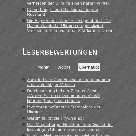
verheißen der Ukraine einen harten Winter
Berichte und Reisetipps • Re: An welchem
lev
in
EU verhängt neue Sanktionen gegen
Grenzübergang zwischen Polen und der Ukraine
Russland
geht es am schnellsten?
Die Exporte der Ukraine sind gefährdet: Die
Nationalbank der Ukraine prognostiziert
„Derzeit, ist es überall sehr voll an den Grenzen Ukraine/
Verluste in Höhe von über 2 Milliarden Dollar
Polen. Zb. Krakovets 100 PKW ca. 10 h Wartezeit. Wollen
Montag rüber, versuchen es sehr früh.“
Leserbewertungen
Monat
Woche
Überhaupt
Zum Tod von Oles Busina: ein unbequemer,
aber aufrichtiger Mensch
Durchsuchung bei der Zeitung Westi:
«Wollen Sie uns etwa umbringen? Wir
können (Euch) auch töten.»
Investoren befürchten Staatspleite der
Ukraine
Warum stürzt die Hrywnja ab?
Das Magdeburger Recht auf dem Gebiet der
linksufrigen Ukraine: Geschichtsstunde
Ist es wirklich so wichtig, in welcher Sprache