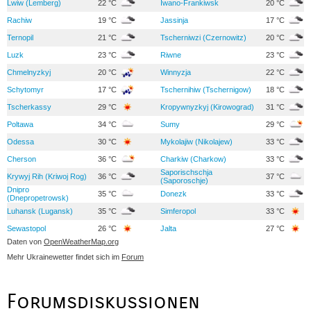
Lwiw (Lemberg)
22 °C
Iwano-Frankiwsk
20 °C
Rachiw
19 °C
Jassinja
17 °C
Ternopil
21 °C
Tscherniwzi (Czernowitz)
20 °C
Luzk
23 °C
Riwne
23 °C
Chmelnyzkyj
20 °C
Winnyzja
22 °C
Schytomyr
17 °C
Tschernihiw (Tschernigow)
18 °C
Tscherkassy
29 °C
Kropywnyzkyj (Kirowograd)
31 °C
Poltawa
34 °C
Sumy
29 °C
Odessa
30 °C
Mykolajiw (Nikolajew)
33 °C
Cherson
36 °C
Charkiw (Charkow)
33 °C
Saporischschja
Krywyj Rih (Kriwoj Rog)
36 °C
37 °C
(Saporoschje)
Dnipro
35 °C
Donezk
33 °C
(Dnepropetrowsk)
Luhansk (Lugansk)
35 °C
Simferopol
33 °C
Sewastopol
26 °C
Jalta
27 °C
Daten von
OpenWeatherMap.org
Mehr Ukrainewetter findet sich im
Forum
Forumsdiskussionen