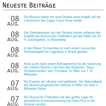
Neueste Beiträge
08
Die Russen haben mit einer Drohne einen Angriff auf die
Lokomotive des Zuges Sumy–Kiew verübt
aug.
08
Der Getreideexport aus der Ukraine könnte aufgrund der
Angriffe der Russischen Föderation auf die Häfen um 53
aug.
% zurückgehen, so Bloomberg
08
In der Oblast Tschernihiw ist nach einem russischen
Drohnenangriff ein Lagerhaus in Brand geraten
aug.
08
Kiew sucht nach einem Auftragnehmer für die Sanierung
der U-Bahn-Strecke zwischen den Stationen „Taras
aug.
Schewtschenko“ und „Pochaina“ im Wert von 1,76
Milliarden
07
Die Exporte der Ukraine sind gefährdet: Die Nationalbank
der Ukraine prognostiziert Verluste in Höhe von über 2
aug.
Milliarden Dollar
07
Die Russische Föderation hat das größte Lager für
persönliche Schutzausrüstung von Delta Plus in der
aug.
Ukraine zerstört