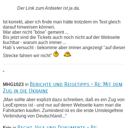
Der Link zum Anbieter ist ja da.
Ist korrekt, aber ich finde man hätte trotzdem im Text gleich
darauf hinweisen können.
War aber nicht "böse" gemeint ...
Bis jetzt sind die Tickets auch noch nicht auf der Webseite
buchbar - warum auch immer ...
Hab´s versucht - bekomme aber immer angezeigt "auf dieser
Strecke fahren wir nicht"
“
Berichte und Reisetipps • Re: Mit dem
MHG1023
in
Zug in die Ukraine
„Man sollte aber explizit dazu schreiben, daß es ein Zug von
LeoExpress ist - und nur auf deren Webseite kann man die
Fahrkarten kaufen. Zumindest ist es die erste Umsteigefreie
Verbindung von Deutschland...“
Recht, Visa und Dokumente • Re:
Eric
in