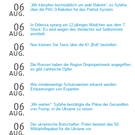
06
„Wir kämpfen buchstäblich um jede Rakete“, so Sybiha
über die PAC-3-Raketen für das Patriot-System
aug.
06
In Odessa sprang ein 12-jähriges Mädchen aus dem 7:
Stock: Es wird wegen des Verdachts auf Selbstmord
aug.
ermittelt
06
Nun können Sie Taxis über die KI „Bolt“ bestellen
aug.
06
Die Russen haben die Region Dnipropetrowsk angegriffen,
es gibt zahlreiche Opfer
aug.
06
Wie minderwertige Schutzwesten erkannt werden:
Erläuterungen von Experten
aug.
06
„Wir warten“: Sybiha bestätigte die Pläne der Gesandten
von Trump, in die Ukraine zu reisen
aug.
06
Der ukrainische Botschafter: Polen bereitet das 50:
Militärhilfepaket für die Ukraine vor
aug.