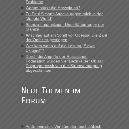
keine Probleme geben“
Probleme
Warum stürzt die Hrywnja ab?
Recht, Visa und Dokumente • Deklaration
Eric
in
Zu Paul Simons Attacke gegen mich in der
gebrauchter Kleidung beim Zoll
“Jungle World”
Staniza Luganskaja - Die «Säuberung» der
„Hallo Leute, ich weiß nicht, ob ich hier richtig bin mit meiner
Staniza
Anfrage. Ich möchte 4 Umzugskartons mit gebrauchter
Anschlag auf ein Schiff vor Odessa: Die Zahl
Straßen Kleidung bei der Einreise in die Ukraine
der Opfer ist gestiegen
mitnehmen. Es ist gebrauchte Kleidung...“
Wer kam wann auf die Losung „Slawa
Ukrajini!“?
Berichte und Reisetipps • Re: An welchem
lev
in
Durch die Angriffe der Russischen
Föderation wurden vier Bezirke der Oblast
Grenzübergang zwischen Polen und der Ukraine
Dnipropetrowsk von der Stromversorgung
geht es am schnellsten?
abgeschnitten
„Wir sind mit unserem Wohnmobil, wie geplant am Montag
15.6. in Krakovets rüber. Sehr zeitig los gegen 5 Uhr in der
Neue Themen im
Früh. Mit sehr sehr wenig Verkehr, super bis zur Grenze. Nur
8 PKW vor der Schranke....“
Forum
Berichte und Reisetipps • Re: An welchem
Frank
in
Grenzübergang zwischen Polen und der Ukraine
geht es am schnellsten?
Außenminister: Wir kämpfen buchstäblich
„Gestern 6 Stunden warten vor der Grenze Richtung Polen