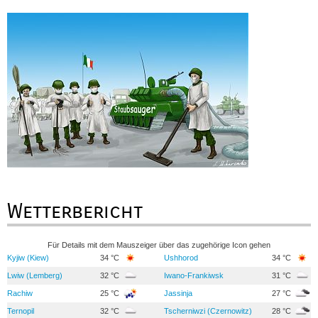
Wetterbericht
Für Details mit dem Mauszeiger über das zugehörige Icon gehen
Kyjiw (Kiew)
34 °C
Ushhorod
34 °C
Lwiw (Lemberg)
32 °C
Iwano-Frankiwsk
31 °C
Rachiw
25 °C
Jassinja
27 °C
Ternopil
32 °C
Tscherniwzi (Czernowitz)
28 °C