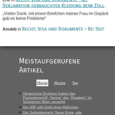
Deklaration gebrauchter Kleidung beim Zoll
„Vielen Dank, mit einem Briefchen meiner Frau im Gepäck
gab es keine Probleme“
Recht, Visa und Dokumente • Re: Seit
Anuleb
in
Anfang des Jahres haben die Zollbeamten
Verstöße im Wert von fast 11 Milliarden
aufgedeckt
„Am besten wäre natürlich, wenn die Frau mit dabei ist.
Meistaufgerufene
Alleinreisende Männer stehen schließlich immer unter
Verdacht.“
Artikel
Recht, Visa und Dokumente • Re: Seit
Frank
in
Anfang des Jahres haben die Zollbeamten
Monat
Woche
Tag
Verstöße im Wert von fast 11 Milliarden
aufgedeckt
Ukrainische Drohnen haben das
Passagierschiff „Yanina“ der „Rosatom“ im
„Kein Zoll. Du musst an sich nur sagen dass das privat ist
Schwarzen Meer versenkt
und du nicht damit handeln willst. So lange das nicht
Der IWF gibt Geld ohne Reformen
Originalverpackt ist und ersichlich das nicht neu sollte es
Der Getreidemarkt: Neue Ernte, alte