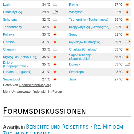
Luzk
34 °C
Riwne
37 °C
Chmelnyzkyj
29 °C
Winnyzja
32 °C
Schytomyr
32 °C
Tschernihiw (Tschernigow)
35 °C
Tscherkassy
32 °C
Kropywnyzkyj (Kirowograd)
35 °C
Poltawa
33 °C
Sumy
31 °C
Odessa
31 °C
Mykolajiw (Nikolajew)
35 °C
Cherson
33 °C
Charkiw (Charkow)
33 °C
Saporischschja
Krywyj Rih (Kriwoj Rog)
35 °C
35 °C
(Saporoschje)
Dnipro
35 °C
Donezk
33 °C
(Dnepropetrowsk)
Luhansk (Lugansk)
31 °C
Simferopol
28 °C
Sewastopol
27 °C
Jalta
27 °C
Daten von
OpenWeatherMap.org
Mehr Ukrainewetter findet sich im
Forum
Forumsdiskussionen
Berichte und Reisetipps • Re: Mit dem
Awarija
in
Zug in die Ukraine