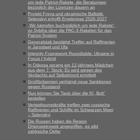
um jede Patriot-Rakete, die Beratungen
in Krakowez mit dem Kleinbus. Abfertigung ging dann
bezüglich der Lizenzen dauern an
schnell da auch Passagiere mit EU-Pass dabei waren“
Projekt Freya und ukrainische Ballistik:
Selenskyj erhofft Ergebnisse 2026-2027
Berichte und Reisetipps • Re: An
Bernd D-UA
in
„Wir kämpfen buchstäblich um jede Rakete“,
welchem Grenzübergang zwischen Polen und
so Sybiha über die PAC-3-Raketen für das
Patriot-System
der Ukraine geht es am schnellsten?
Generalstab bestätigt Treffer auf Raffinerien
in Jaroslawl und Ufa
„Bin am Montag 15.6.26 um 8 Uhr in Urgyniw ausgereist,
Integrity Framework Roundtable: Ukraine in
das erste Mal an einem Montagmorgen ca. 15 Fahrzeuge
Focus | hybrid
vor mir, bin sonst der Erste oder Zweite, egal, nach ca 20
In Odessa sprang ein 12-jähriges Mädchen
Minuten wurde dann die nächste Welle...“
aus dem 7: Stock: Es wird wegen des
Verdachts auf Selbstmord ermittelt
Berichte und Reisetipps • Re: An welchem
lev
in
Großbritannien verhängt neue Sanktionen
Grenzübergang zwischen Polen und der Ukraine
gegen Russland
geht es am schnellsten?
Nun können Sie Taxis über die KI „Bolt“
bestellen
„Derzeit, ist es überall sehr voll an den Grenzen Ukraine/
Verteidigungskräfte treffen zwei russische
Polen. Zb. Krakovets 100 PKW ca. 10 h Wartezeit. Wollen
Raffinerien und Schiffe im Schwarzen Meer
Montag rüber, versuchen es sehr früh.“
– Selenskyj
Die Russen haben die Region
Dnipropetrowsk angegriffen, es gibt
zahlreiche Opfer