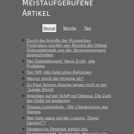
Meistaufgerufene
Recht, Visa und Dokumente • Re: Seit
Artikel
Anuleb
in
Anfang des Jahres haben die Zollbeamten
Verstöße im Wert von fast 11 Milliarden
Monat
Woche
Tag
aufgedeckt
„Am besten wäre natürlich, wenn die Frau mit dabei ist.
Durch die Angriffe der Russischen
Föderation wurden vier Bezirke der Oblast
Alleinreisende Männer stehen schließlich immer unter
Dnipropetrowsk von der Stromversorgung
Verdacht.“
abgeschnitten
Der Getreidemarkt: Neue Ernte, alte
Recht, Visa und Dokumente • Re: Seit
Frank
in
Probleme
Anfang des Jahres haben die Zollbeamten
Der IWF gibt Geld ohne Reformen
Verstöße im Wert von fast 11 Milliarden
Warum stürzt die Hrywnja ab?
aufgedeckt
Zu Paul Simons Attacke gegen mich in der
“Jungle World”
„Kein Zoll. Du musst an sich nur sagen dass das privat ist
Anschlag auf ein Schiff vor Odessa: Die Zahl
und du nicht damit handeln willst. So lange das nicht
der Opfer ist gestiegen
Originalverpackt ist und ersichlich das nicht neu sollte es
Staniza Luganskaja - Die «Säuberung» der
keine Probleme geben“
Staniza
Wer kam wann auf die Losung „Slawa
Recht, Visa und Dokumente • Deklaration
Ukrajini!“?
Eric
in
Ukrainische Drohnen haben das
gebrauchter Kleidung beim Zoll
Passagierschiff „Yanina“ der „Rosatom“ im