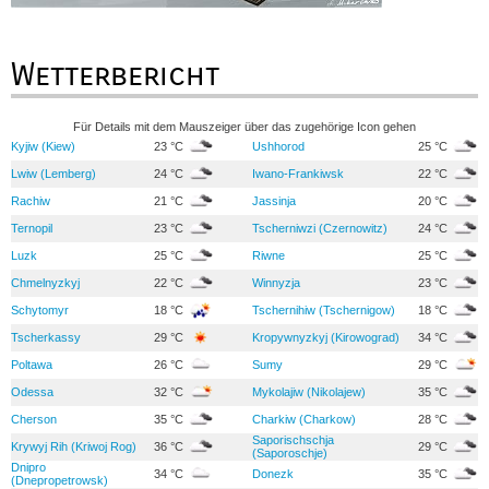
Wetterbericht
Für Details mit dem Mauszeiger über das zugehörige Icon gehen
Kyjiw (Kiew)
23 °C
Ushhorod
25 °C
Lwiw (Lemberg)
24 °C
Iwano-Frankiwsk
22 °C
Rachiw
21 °C
Jassinja
20 °C
Ternopil
23 °C
Tscherniwzi (Czernowitz)
24 °C
Luzk
25 °C
Riwne
25 °C
Chmelnyzkyj
22 °C
Winnyzja
23 °C
Schytomyr
18 °C
Tschernihiw (Tschernigow)
18 °C
Tscherkassy
29 °C
Kropywnyzkyj (Kirowograd)
34 °C
Poltawa
26 °C
Sumy
29 °C
Odessa
32 °C
Mykolajiw (Nikolajew)
35 °C
Cherson
35 °C
Charkiw (Charkow)
28 °C
Saporischschja
Krywyj Rih (Kriwoj Rog)
36 °C
29 °C
(Saporoschje)
Dnipro
34 °C
Donezk
35 °C
(Dnepropetrowsk)