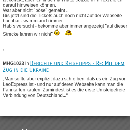
darauf hinweisen können.
War aber nicht "böse" gemeint ...
Bis jetzt sind die Tickets auch noch nicht auf der Webseite
buchbar - warum auch immer ...
Hab´s versucht - bekomme aber immer angezeigt "auf dieser
Strecke fahren wir nicht"
“
Berichte und Reisetipps • Re: Mit dem
MHG1023
in
Zug in die Ukraine
„Man sollte aber explizit dazu schreiben, daß es ein Zug von
LeoExpress ist - und nur auf deren Webseite kann man die
Fahrkarten kaufen. Zumindest ist es die erste Umsteigefreie
Verbindung von Deutschland...“
Recht, Visa und Dokumente • Re:
Eric
in
Deklaration gebrauchter Kleidung beim Zoll
„Vielen Dank, mit einem Briefchen meiner Frau im Gepäck
gab es keine Probleme“