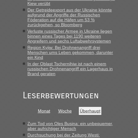
Bernd D-UA
in
Kiew verübt
welchem Grenzübergang zwischen Polen und
Der Getreideexport aus der Ukraine könnte
der Ukraine geht es am schnellsten?
aufgrund der Angriffe der Russischen
Föderation auf die Häfen um 53 %
„Bin am Montag 15.6.26 um 8 Uhr in Urgyniw ausgereist,
zurückgehen, so Bloomberg
das erste Mal an einem Montagmorgen ca. 15 Fahrzeuge
Verluste russischer Armee in Ukraine liegen
vor mir, bin sonst der Erste oder Zweite, egal, nach ca 20
binnen eines Tages bei 1190 weiteren
Minuten wurde dann die nächste Welle...“
Angreifern und sechs Luftabwehrsystemen
Region Kyjiw: Bei Drohnenangriff drei
Menschen ums Leben gekommen, darunter
Berichte und Reisetipps • Re: An welchem
lev
in
ein Kind
Grenzübergang zwischen Polen und der Ukraine
In der Oblast Tschernihiw ist nach einem
geht es am schnellsten?
russischen Drohnenangriff ein Lagerhaus in
Brand geraten
„Derzeit, ist es überall sehr voll an den Grenzen Ukraine/
Polen. Zb. Krakovets 100 PKW ca. 10 h Wartezeit. Wollen
Montag rüber, versuchen es sehr früh.“
Leserbewertungen
Monat
Woche
Überhaupt
Zum Tod von Oles Busina: ein unbequemer,
aber aufrichtiger Mensch
Durchsuchung bei der Zeitung Westi: