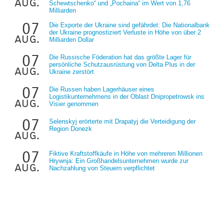
aug.
Schewtschenko“ und „Pochaina“ im Wert von 1,76
Milliarden
07
Die Exporte der Ukraine sind gefährdet: Die Nationalbank
der Ukraine prognostiziert Verluste in Höhe von über 2
aug.
Milliarden Dollar
07
Die Russische Föderation hat das größte Lager für
persönliche Schutzausrüstung von Delta Plus in der
aug.
Ukraine zerstört
07
Die Russen haben Lagerhäuser eines
Logistikunternehmens in der Oblast Dnipropetrowsk ins
aug.
Visier genommen
07
Selenskyj erörterte mit Drapatyj die Verteidigung der
Region Donezk
aug.
07
Fiktive Kraftstoffkäufe in Höhe von mehreren Millionen
Hrywnja: Ein Großhandelsunternehmen wurde zur
aug.
Nachzahlung von Steuern verpflichtet