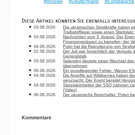
Brüssel
Deutschland
Europäische
Diese Artikel könnten Sie ebenfalls interessi
03.08.2026
Die ukrainischen Streitkräfte haben ei
Treibstofflager sowie einen Startplatz
03.08.2026
Nachrichten vom 3. August: Der Ener
Finanzengpässen zu kämpfen; der Ver
04.08.2026
Putin hat die Rekrutierung von Strafg
02.08.2026
Der Juli war hinsichtlich der Verlust
Generalstab
03.08.2026
Selenskyj deutete einen Wechsel des B
übernehmen
05.08.2026
Ein grundlegender Fehler: Warum ESG-
04.08.2026
Die Angriffe auf Wildberries haben de
verursacht: Der Kreml bereitet Vergü
04.08.2026
Spezialeinheiten der SSO nahmen zwe
(Video)
06.08.2026
Der ukrainische Botschafter: Polen ber
Kommentare