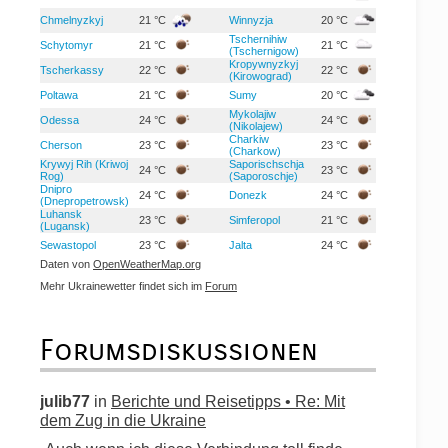
Chmelnyzkyj
21 °C
Winnyzja
20 °C
Tschernihiw
Schytomyr
21 °C
21 °C
(Tschernigow)
Kropywnyzkyj
Tscherkassy
22 °C
22 °C
(Kirowograd)
Poltawa
21 °C
Sumy
20 °C
Mykolajiw
Odessa
24 °C
24 °C
(Nikolajew)
Charkiw
Cherson
23 °C
23 °C
(Charkow)
Krywyj Rih (Kriwoj
Saporischschja
24 °C
23 °C
Rog)
(Saporoschje)
Dnipro
24 °C
Donezk
24 °C
(Dnepropetrowsk)
Luhansk
23 °C
Simferopol
21 °C
(Lugansk)
Sewastopol
23 °C
Jalta
24 °C
Daten von
OpenWeatherMap.org
Mehr Ukrainewetter findet sich im
Forum
Forumsdiskussionen
julib77
in
Berichte und Reisetipps • Re: Mit
dem Zug in die Ukraine