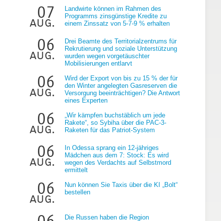
07
Landwirte können im Rahmen des
Programms zinsgünstige Kredite zu
aug.
einem Zinssatz von 5-7-9 % erhalten
06
Drei Beamte des Territorialzentrums für
Rekrutierung und soziale Unterstützung
aug.
wurden wegen vorgetäuschter
Mobilisierungen entlarvt
06
Wird der Export von bis zu 15 % der für
e
den Winter angelegten Gasreserven die
aug.
Versorgung beeinträchtigen? Die Antwort
eines Experten
06
„Wir kämpfen buchstäblich um jede
Rakete“, so Sybiha über die PAC-3-
aug.
Raketen für das Patriot-System
06
In Odessa sprang ein 12-jähriges
Mädchen aus dem 7: Stock: Es wird
aug.
wegen des Verdachts auf Selbstmord
ermittelt
06
Nun können Sie Taxis über die KI „Bolt“
bestellen
aug.
06
Die Russen haben die Region