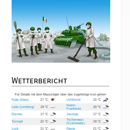
Wetterbericht
Für Details mit dem Mauszeiger über das zugehörige Icon gehen
Kyjiw (Kiew)
27 °C
Ushhorod
22 °C
Iwano-
Lwiw (Lemberg)
19 °C
20 °C
Frankiwsk
Rachiw
17 °C
Jassinja
17 °C
Tscherniwzi
Ternopil
21 °C
19 °C
(Czernowitz)
Luzk
21 °C
Riwne
21 °C