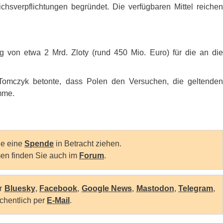
ichsverpflichtungen begründet. Die verfügbaren Mittel reichen
ng von etwa 2 Mrd. Zloty (rund 450 Mio. Euro) für die an die
y Tomczyk betonte, dass Polen den Versuchen, die geltenden
imme.
Sie eine
Spende
in Betracht ziehen.
en finden Sie auch im
Forum
.
er
Bluesky
,
Facebook
,
Google News
,
Mastodon
,
Telegram
,
chentlich per
E-Mail
.