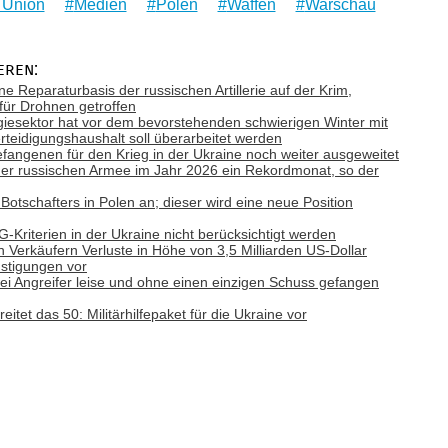
 Union
Medien
Polen
Waffen
Warschau
eren:
ne Reparaturbasis der russischen Artillerie auf der Krim,
 für Drohnen getroffen
giesektor hat vor dem bevorstehenden schwierigen Winter mit
teidigungshaushalt soll überarbeitet werden
efangenen für den Krieg in der Ukraine noch weiter ausgeweitet
e der russischen Armee im Jahr 2026 ein Rekordmonat, so der
otschafters in Polen an; dieser wird eine neue Position
Kriterien in der Ukraine nicht berücksichtigt werden
n Verkäufern Verluste in Höhe von 3,5 Milliarden US-Dollar
nstigungen vor
i Angreifer leise und ohne einen einzigen Schuss gefangen
eitet das 50: Militärhilfepaket für die Ukraine vor