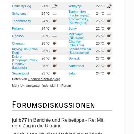
Chmelnyzkyj
21 °C
Winnyzja
22 °C
Tschernihiw
Schytomyr
24 °C
24 °C
(Tschernigow)
Kropywnyzkyj
Tscherkassy
24 °C
25 °C
(Kirowograd)
Poltawa
24 °C
Sumy
22 °C
Mykolajiw
Odessa
26 °C
26 °C
(Nikolajew)
Charkiw
Cherson
25 °C
26 °C
(Charkow)
Krywyj Rih (Kriwoj
Saporischschja
26 °C
26 °C
Rog)
(Saporoschje)
Dnipro
26 °C
Donezk
27 °C
(Dnepropetrowsk)
Luhansk
25 °C
Simferopol
22 °C
(Lugansk)
Sewastopol
23 °C
Jalta
24 °C
Daten von
OpenWeatherMap.org
Mehr Ukrainewetter findet sich im
Forum
Forumsdiskussionen
julib77
in
Berichte und Reisetipps • Re: Mit
dem Zug in die Ukraine