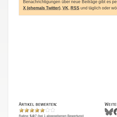
Benachrichtigungen über neue Beiträge gibt es p
X (ehemals Twitter)
,
VK
,
RSS
und täglich oder wö
Artikel bewerten:
Weite
Rating:
5.0
/
7
(bei
1
abgegebenen Bewertung)