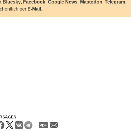
er
Bluesky
,
Facebook
,
Google News
,
Mastodon
,
Telegram
,
chentlich per
E-Mail
.
rsagen