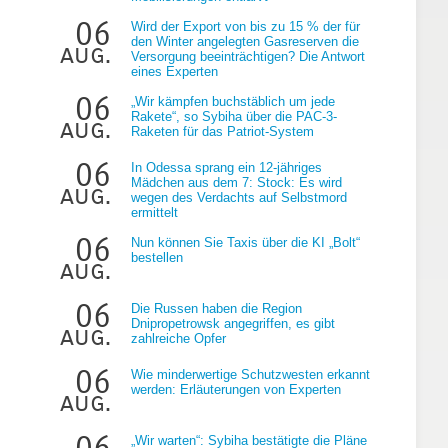
06
Wird der Export von bis zu 15 % der für
den Winter angelegten Gasreserven die
aug.
Versorgung beeinträchtigen? Die Antwort
eines Experten
06
„Wir kämpfen buchstäblich um jede
Rakete“, so Sybiha über die PAC-3-
aug.
Raketen für das Patriot-System
06
e
In Odessa sprang ein 12-jähriges
Mädchen aus dem 7: Stock: Es wird
aug.
wegen des Verdachts auf Selbstmord
ermittelt
06
Nun können Sie Taxis über die KI „Bolt“
bestellen
aug.
06
Die Russen haben die Region
Dnipropetrowsk angegriffen, es gibt
aug.
zahlreiche Opfer
06
Wie minderwertige Schutzwesten erkannt
werden: Erläuterungen von Experten
aug.
06
„Wir warten“: Sybiha bestätigte die Pläne