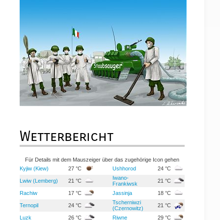
Wetterbericht
Für Details mit dem Mauszeiger über das zugehörige Icon gehen
Kyjiw (Kiew)
27 °C
Ushhorod
24 °C
Iwano-
Lwiw (Lemberg)
21 °C
21 °C
Frankiwsk
Rachiw
17 °C
Jassinja
18 °C
Tscherniwzi
Ternopil
24 °C
21 °C
(Czernowitz)
Luzk
26 °C
Riwne
29 °C