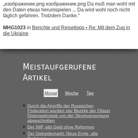
„изображение.png изображение.png Da muß man wohl mit
den Daten etwas herumspielen ... Da wird wohl noch nicht
täglich gefahren. Trotzdem Danke.“
MHG1023
in
Berichte und Reisetipps • Re: Mit dem Zug in
die Ukraine
„
Der Link zum Anbieter ist ja da.
Meistaufgerufene
Ist korrekt, aber ich finde man hätte trotzdem im Text gleich
darauf hinweisen können.
Artikel
War aber nicht "böse" gemeint ...
Bis jetzt sind die Tickets auch noch nicht auf der Webseite
buchbar - warum auch immer ...
Monat
Woche
Tag
Hab´s versucht - bekomme aber immer angezeigt "auf dieser
Strecke fahren wir nicht"
Durch die Angriffe der Russischen
Föderation wurden vier Bezirke der Oblast
Dnipropetrowsk von der Stromversorgung
abgeschnitten
“
Der IWF gibt Geld ohne Reformen
Der Getreidemarkt: Neue Ernte, alte
MHG1023
in
Berichte und Reisetipps • Re: Mit dem Zug in