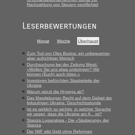
Nachzahlung von Steuern verpflichtet
„Gestern 6 Stunden warten vor der Grenze Richtung Polen
in Krakowez mit dem Kleinbus. Abfertigung ging dann
schnell da auch Passagiere mit EU-Pass dabei waren“
Leserbewertungen
Bernd D-UA
in
Berichte und Reisetipps • Re: An welchem
Grenzübergang zwischen Polen und der Ukraine geht es am
Monat
Woche
Überhaupt
schnellsten?
„Bin am Montag 15.6.26 um 8 Uhr in Urgyniw ausgereist,
Zum Tod von Oles Busina: ein unbequemer,
das erste Mal an einem Montagmorgen ca. 15 Fahrzeuge
aber aufrichtiger Mensch
vor mir, bin sonst der Erste oder Zweite, egal, nach ca 20
Durchsuchung bei der Zeitung Westi:
Minuten wurde dann die nächste Welle...“
«Wollen Sie uns etwa umbringen? Wir
können (Euch) auch töten.»
lev
in
Berichte und Reisetipps • Re: An welchem
Investoren befürchten Staatspleite der
Ukraine
Grenzübergang zwischen Polen und der Ukraine geht es am
schnellsten?
Warum stürzt die Hrywnja ab?
Das Magdeburger Recht auf dem Gebiet der
„Derzeit, ist es überall sehr voll an den Grenzen Ukraine/
linksufrigen Ukraine: Geschichtsstunde
Polen. Zb. Krakovets 100 PKW ca. 10 h Wartezeit. Wollen
Ist es wirklich so wichtig, in welcher Sprache
Montag rüber, versuchen es sehr früh.“
wir sagen, dass die Ukraine am A... ist?
Staniza Luganskaja - Die «Säuberung» der
Staniza
Der IWF gibt Geld ohne Reformen