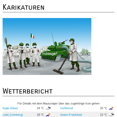
Karikaturen
Wetterbericht
Für Details mit dem Mauszeiger über das zugehörige Icon gehen
Kyjiw (Kiew)
24 °C
Ushhorod
20 °C
Lwiw (Lemberg)
18 °C
Iwano-Frankiwsk
22 °C