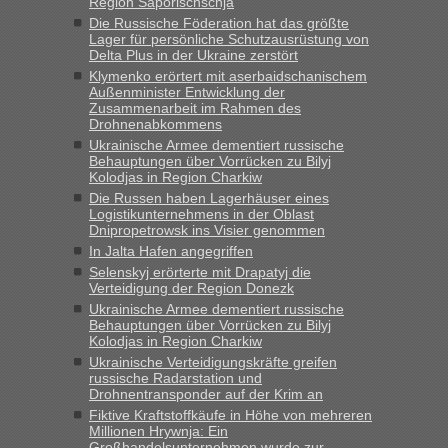
Region Saporischschja
„Kein Zoll. Du musst an sich nur sagen dass das privat ist
und du nicht damit handeln willst. So lange das nicht
Die Russische Föderation hat das größte
Lager für persönliche Schutzausrüstung von
Originalverpackt ist und ersichlich das nicht neu sollte es
Delta Plus in der Ukraine zerstört
keine Probleme geben“
Klymenko erörtert mit aserbaidschanischem
Außenminister Entwicklung der
Eric
in
Recht, Visa und Dokumente • Deklaration
Zusammenarbeit im Rahmen des
gebrauchter Kleidung beim Zoll
Drohnenabkommens
Ukrainische Armee dementiert russische
„Hallo Leute, ich weiß nicht, ob ich hier richtig bin mit meiner
Behauptungen über Vorrücken zu Bilyj
Anfrage. Ich möchte 4 Umzugskartons mit gebrauchter
Kolodjas in Region Charkiw
Straßen Kleidung bei der Einreise in die Ukraine
Die Russen haben Lagerhäuser eines
mitnehmen. Es ist gebrauchte Kleidung...“
Logistikunternehmens in der Oblast
Dnipropetrowsk ins Visier genommen
lev
in
Berichte und Reisetipps • Re: An welchem
In Jalta Hafen angegriffen
Grenzübergang zwischen Polen und der Ukraine geht es am
Selenskyj erörterte mit Drapatyj die
schnellsten?
Verteidigung der Region Donezk
Ukrainische Armee dementiert russische
„Wir sind mit unserem Wohnmobil, wie geplant am Montag
Behauptungen über Vorrücken zu Bilyj
15.6. in Krakovets rüber. Sehr zeitig los gegen 5 Uhr in der
Kolodjas in Region Charkiw
Früh. Mit sehr sehr wenig Verkehr, super bis zur Grenze. Nur
Ukrainische Verteidigungskräfte greifen
8 PKW vor der Schranke....“
russische Radarstation und
Drohnentransponder auf der Krim an
Frank
in
Berichte und Reisetipps • Re: An welchem
Fiktive Kraftstoffkäufe in Höhe von mehreren
Grenzübergang zwischen Polen und der Ukraine geht es am
Millionen Hrywnja: Ein
schnellsten?
Großhandelsunternehmen wurde zur