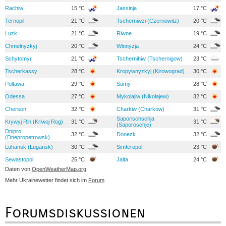
Rachiw
15 °C
Jassinja
17 °C
Ternopil
21 °C
Tscherniwzi (Czernowitz)
20 °C
Luzk
21 °C
Riwne
19 °C
Chmelnyzkyj
20 °C
Winnyzja
24 °C
Schytomyr
21 °C
Tschernihiw (Tschernigow)
23 °C
Tscherkassy
28 °C
Kropywnyzkyj (Kirowograd)
30 °C
Poltawa
29 °C
Sumy
28 °C
Odessa
27 °C
Mykolajiw (Nikolajew)
32 °C
Cherson
32 °C
Charkiw (Charkow)
31 °C
Saporischschja
Krywyj Rih (Kriwoj Rog)
31 °C
31 °C
(Saporoschje)
Dnipro
32 °C
Donezk
32 °C
(Dnepropetrowsk)
Luhansk (Lugansk)
30 °C
Simferopol
23 °C
Sewastopol
25 °C
Jalta
24 °C
Daten von
OpenWeatherMap.org
Mehr Ukrainewetter findet sich im
Forum
Forumsdiskussionen