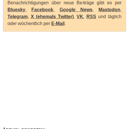
Benachrichtigungen über neue Beiträge gibt es per
Bluesky
,
Facebook
,
Google News
,
Mastodon
,
Telegram
,
X (ehemals Twitter)
,
VK
,
RSS
und täglich
oder wöchentlich per
E-Mail
.