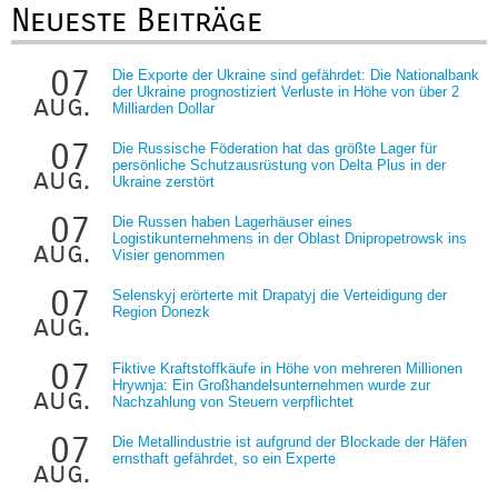
Neueste Beiträge
07
Die Exporte der Ukraine sind gefährdet: Die Nationalbank
der Ukraine prognostiziert Verluste in Höhe von über 2
aug.
Milliarden Dollar
07
Die Russische Föderation hat das größte Lager für
persönliche Schutzausrüstung von Delta Plus in der
aug.
Ukraine zerstört
07
Die Russen haben Lagerhäuser eines
Logistikunternehmens in der Oblast Dnipropetrowsk ins
aug.
Visier genommen
07
Selenskyj erörterte mit Drapatyj die Verteidigung der
Region Donezk
aug.
07
Fiktive Kraftstoffkäufe in Höhe von mehreren Millionen
Hrywnja: Ein Großhandelsunternehmen wurde zur
aug.
Nachzahlung von Steuern verpflichtet
07
Die Metallindustrie ist aufgrund der Blockade der Häfen
ernsthaft gefährdet, so ein Experte
aug.