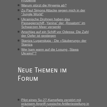
Probleme
die Ukraine
Warum stürzt die Hrywnja ab?
„Man sollte aber explizit dazu schreiben, daß es ein Zug von
Zu Paul Simons Attacke gegen mich in der
LeoExpress ist - und nur auf deren Webseite kann man die
“Jungle World”
Fahrkarten kaufen. Zumindest ist es die erste Umsteigefreie
Ukrainische Drohnen haben das
Verbindung von Deutschland...“
Passagierschiff „Yanina“ der „Rosatom“ im
Schwarzen Meer versenkt
Anschlag auf ein Schiff vor Odessa: Die Zahl
Eric
in
Recht, Visa und Dokumente • Re: Deklaration
der Opfer ist gestiegen
gebrauchter Kleidung beim Zoll
Staniza Luganskaja - Die «Säuberung» der
„Vielen Dank, mit einem Briefchen meiner Frau im Gepäck
Staniza
gab es keine Probleme“
Wer kam wann auf die Losung „Slawa
Ukrajini!“?
Anuleb
in
Recht, Visa und Dokumente • Re: Seit Anfang
des Jahres haben die Zollbeamten Verstöße im Wert von
fast 11 Milliarden aufgedeckt
Neue Themen im
„Am besten wäre natürlich, wenn die Frau mit dabei ist.
Forum
Alleinreisende Männer stehen schließlich immer unter
Verdacht.“
Frank
in
Recht, Visa und Dokumente • Re: Seit Anfang des
Jahres haben die Zollbeamten Verstöße im Wert von fast 11
Pilot eines Su-27-Kampfjets zerstört mit
Milliarden aufgedeckt
präzisem Angriff russische Artilleriestellung in