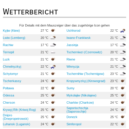
Wetterbericht
Für Details mit dem Mauszeiger über das zugehörige Icon gehen
Kyjiw (Kiew)
27 °C
Ushhorod
22 °C
Lwiw (Lemberg)
20 °C
Iwano-Frankiwsk
21 °C
Rachiw
17 °C
Jassinja
17 °C
Ternopil
21 °C
Tscherniwzi (Czernowitz)
20 °C
Luzk
21 °C
Riwne
21 °C
Chmelnyzkyj
22 °C
Winnyzja
21 °C
Schytomyr
21 °C
Tschernihiw (Tschernigow)
23 °C
Tscherkassy
24 °C
Kropywnyzkyj (Kirowograd)
23 °C
Poltawa
22 °C
Sumy
20 °C
Odessa
25 °C
Mykolajiw (Nikolajew)
25 °C
Cherson
24 °C
Charkiw (Charkow)
24 °C
Saporischschja
Krywyj Rih (Kriwoj Rog)
25 °C
24 °C
(Saporoschje)
Dnipro
25 °C
Donezk
25 °C
(Dnepropetrowsk)
Luhansk (Lugansk)
24 °C
Simferopol
22 °C