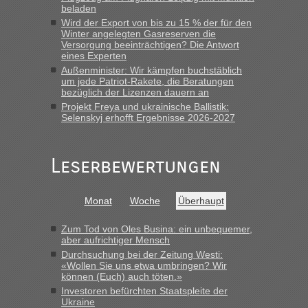
„Wir sind mit unserem Wohnmobil, wie geplant am Montag
beladen
15.6. in Krakovets rüber. Sehr zeitig los gegen 5 Uhr in der
Wird der Export von bis zu 15 % der für den
Früh. Mit sehr sehr wenig Verkehr, super bis zur Grenze. Nur
Winter angelegten Gasreserven die
8 PKW vor der Schranke....“
Versorgung beeinträchtigen? Die Antwort
eines Experten
Frank
in
Berichte und Reisetipps • Re: An welchem
Außenminister: Wir kämpfen buchstäblich
Grenzübergang zwischen Polen und der Ukraine geht es am
um jede Patriot-Rakete, die Beratungen
bezüglich der Lizenzen dauern an
schnellsten?
Projekt Freya und ukrainische Ballistik:
„Gestern 6 Stunden warten vor der Grenze Richtung Polen
Selenskyj erhofft Ergebnisse 2026-2027
in Krakowez mit dem Kleinbus. Abfertigung ging dann
schnell da auch Passagiere mit EU-Pass dabei waren“
Leserbewertungen
Bernd D-UA
in
Berichte und Reisetipps • Re: An welchem
Grenzübergang zwischen Polen und der Ukraine geht es am
schnellsten?
Monat
Woche
Überhaupt
„Bin am Montag 15.6.26 um 8 Uhr in Urgyniw ausgereist,
das erste Mal an einem Montagmorgen ca. 15 Fahrzeuge
Zum Tod von Oles Busina: ein unbequemer,
vor mir, bin sonst der Erste oder Zweite, egal, nach ca 20
aber aufrichtiger Mensch
Minuten wurde dann die nächste Welle...“
Durchsuchung bei der Zeitung Westi:
«Wollen Sie uns etwa umbringen? Wir
können (Euch) auch töten.»
lev
in
Berichte und Reisetipps • Re: An welchem
Investoren befürchten Staatspleite der
Grenzübergang zwischen Polen und der Ukraine geht es am
Ukraine
schnellsten?