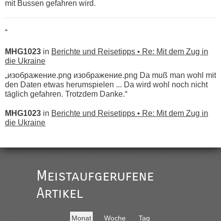
mit Bussen gefahren wird.
“
MHG1023
in
Berichte und Reisetipps • Re: Mit dem Zug in
die Ukraine
„изображение.png изображение.png Da muß man wohl mit
den Daten etwas herumspielen ... Da wird wohl noch nicht
täglich gefahren. Trotzdem Danke.“
MHG1023
in
Berichte und Reisetipps • Re: Mit dem Zug in
die Ukraine
„
Der Link zum Anbieter ist ja da.
Meistaufgerufene
Ist korrekt, aber ich finde man hätte trotzdem im Text gleich
darauf hinweisen können.
Artikel
War aber nicht "böse" gemeint ...
Bis jetzt sind die Tickets auch noch nicht auf der Webseite
buchbar - warum auch immer ...
Monat
Woche
Tag