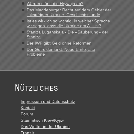
Warum stürzt die Hrywnja ab?
„Derzeit, ist es überall sehr voll an den Grenzen Ukraine/
Das Magdeburger Recht auf dem Gebiet der
Polen. Zb. Krakovets 100 PKW ca. 10 h Wartezeit. Wollen
linksufrigen Ukraine: Geschichtsstunde
Montag rüber, versuchen es sehr früh.“
Ist es wirklich so wichtig, in welcher Sprache
wir sagen, dass die Ukraine am A... ist?
Staniza Luganskaja - Die «Säuberung» der
Staniza
Der IWF gibt Geld ohne Reformen
Der Getreidemarkt: Neue Ernte, alte
Probleme
Nützliches
Impressum und Datenschutz
Kontakt
Forum
Stammtisch Kiew/Kyjiw
Das Wetter in der Ukraine
Translit