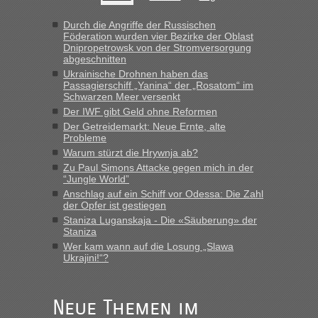
Hab´s versucht - bekomme aber immer angezeigt "auf dieser
Strecke fahren wir nicht"
Durch die Angriffe der Russischen
Föderation wurden vier Bezirke der Oblast
Dnipropetrowsk von der Stromversorgung
abgeschnitten
“
Ukrainische Drohnen haben das
Passagierschiff „Yanina“ der „Rosatom“ im
MHG1023
in
Berichte und Reisetipps • Re: Mit dem Zug in
Schwarzen Meer versenkt
die Ukraine
Der IWF gibt Geld ohne Reformen
Der Getreidemarkt: Neue Ernte, alte
„Man sollte aber explizit dazu schreiben, daß es ein Zug von
Probleme
LeoExpress ist - und nur auf deren Webseite kann man die
Warum stürzt die Hrywnja ab?
Fahrkarten kaufen. Zumindest ist es die erste Umsteigefreie
Verbindung von Deutschland...“
Zu Paul Simons Attacke gegen mich in der
“Jungle World”
Anschlag auf ein Schiff vor Odessa: Die Zahl
Eric
in
Recht, Visa und Dokumente • Re: Deklaration
der Opfer ist gestiegen
gebrauchter Kleidung beim Zoll
Staniza Luganskaja - Die «Säuberung» der
„Vielen Dank, mit einem Briefchen meiner Frau im Gepäck
Staniza
gab es keine Probleme“
Wer kam wann auf die Losung „Slawa
Ukrajini!“?
Anuleb
in
Recht, Visa und Dokumente • Re: Seit Anfang
des Jahres haben die Zollbeamten Verstöße im Wert von
fast 11 Milliarden aufgedeckt
Neue Themen im