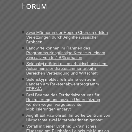
„Am besten wäre natürlich, wenn die Frau mit dabei ist.
Forum
Alleinreisende Männer stehen schließlich immer unter
Verdacht.“
Frank
in
Recht, Visa und Dokumente • Re: Seit Anfang des
Jahres haben die Zollbeamten Verstöße im Wert von fast 11
Zwei Männer in der Region Cherson erlitten
Milliarden aufgedeckt
Verletzungen durch Angriffe russischer
Drohnen
„Kein Zoll. Du musst an sich nur sagen dass das privat ist
und du nicht damit handeln willst. So lange das nicht
Landwirte können im Rahmen des
Programms zinsgünstige Kredite zu einem
Originalverpackt ist und ersichlich das nicht neu sollte es
Zinssatz von 5-7-9 % erhalten
keine Probleme geben“
Selenskyj erörtert mit aserbaidschanischem
Außenminister die Zusammenarbeit in
Eric
in
Recht, Visa und Dokumente • Deklaration
Bereichen Verteidigung und Wirtschaft
gebrauchter Kleidung beim Zoll
Selenskyj meldet Teilnahme von zehn
Ländern am Raketenabwehrprogramm
„Hallo Leute, ich weiß nicht, ob ich hier richtig bin mit meiner
FREYJA
Anfrage. Ich möchte 4 Umzugskartons mit gebrauchter
Drei Beamte des Territorialzentrums für
Straßen Kleidung bei der Einreise in die Ukraine
Rekrutierung und soziale Unterstützung
mitnehmen. Es ist gebrauchte Kleidung...“
wurden wegen vorgetäuschter
Mobilisierungen entlarvt
lev
in
Berichte und Reisetipps • Re: An welchem
Angriff auf Pawlohrad: Im Sortierzentrum von
Grenzübergang zwischen Polen und der Ukraine geht es am
Ukrposchta zwei Mitarbeiterinnen getötet
schnellsten?
Vorfall mit einer Drohne: Ukrainisches
Flugzeug am Flughafen Leipzig mit Munition