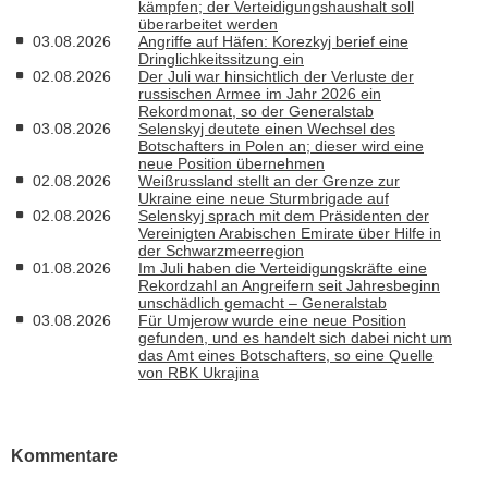
kämpfen; der Verteidigungshaushalt soll
überarbeitet werden
03.08.2026
Angriffe auf Häfen: Korezkyj berief eine
Dringlichkeitssitzung ein
02.08.2026
Der Juli war hinsichtlich der Verluste der
russischen Armee im Jahr 2026 ein
Rekordmonat, so der Generalstab
03.08.2026
Selenskyj deutete einen Wechsel des
Botschafters in Polen an; dieser wird eine
neue Position übernehmen
02.08.2026
Weißrussland stellt an der Grenze zur
Ukraine eine neue Sturmbrigade auf
02.08.2026
Selenskyj sprach mit dem Präsidenten der
Vereinigten Arabischen Emirate über Hilfe in
der Schwarzmeerregion
01.08.2026
Im Juli haben die Verteidigungskräfte eine
Rekordzahl an Angreifern seit Jahresbeginn
unschädlich gemacht – Generalstab
03.08.2026
Für Umjerow wurde eine neue Position
gefunden, und es handelt sich dabei nicht um
das Amt eines Botschafters, so eine Quelle
von RBK Ukrajina
Kommentare