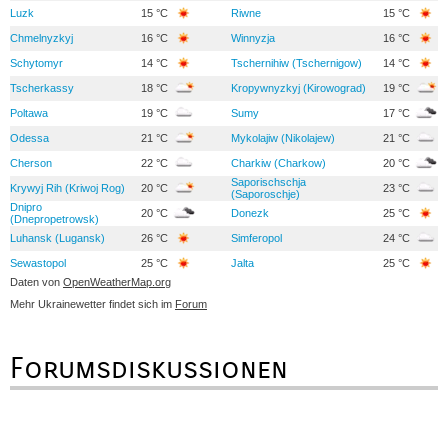
Luzk
15 °C
Riwne
15 °C
Chmelnyzkyj
16 °C
Winnyzja
16 °C
Schytomyr
14 °C
Tschernihiw (Tschernigow)
14 °C
Tscherkassy
18 °C
Kropywnyzkyj (Kirowograd)
19 °C
Poltawa
19 °C
Sumy
17 °C
Odessa
21 °C
Mykolajiw (Nikolajew)
21 °C
Cherson
22 °C
Charkiw (Charkow)
20 °C
Saporischschja
Krywyj Rih (Kriwoj Rog)
20 °C
23 °C
(Saporoschje)
Dnipro
20 °C
Donezk
25 °C
(Dnepropetrowsk)
Luhansk (Lugansk)
26 °C
Simferopol
24 °C
Sewastopol
25 °C
Jalta
25 °C
Daten von
OpenWeatherMap.org
Mehr Ukrainewetter findet sich im
Forum
Forumsdiskussionen