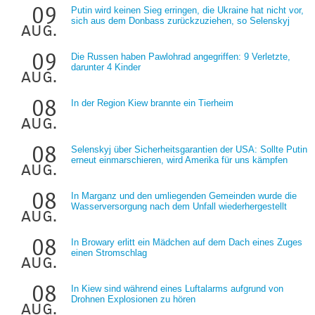
09
Putin wird keinen Sieg erringen, die Ukraine hat nicht vor,
sich aus dem Donbass zurückzuziehen, so Selenskyj
aug.
09
Die Russen haben Pawlohrad angegriffen: 9 Verletzte,
darunter 4 Kinder
aug.
08
In der Region Kiew brannte ein Tierheim
aug.
08
Selenskyj über Sicherheitsgarantien der USA: Sollte Putin
erneut einmarschieren, wird Amerika für uns kämpfen
aug.
08
In Marganz und den umliegenden Gemeinden wurde die
Wasserversorgung nach dem Unfall wiederhergestellt
aug.
08
In Browary erlitt ein Mädchen auf dem Dach eines Zuges
einen Stromschlag
aug.
08
In Kiew sind während eines Luftalarms aufgrund von
Drohnen Explosionen zu hören
aug.