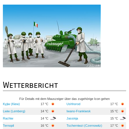
Wetterbericht
Für Details mit dem Mauszeiger über das zugehörige Icon gehen
Kyjiw (Kiew)
17 °C
Ushhorod
17 °C
Lwiw (Lemberg)
14 °C
Iwano-Frankiwsk
15 °C
Rachiw
14 °C
Jassinja
15 °C
Ternopil
16 °C
Tscherniwzi (Czernowitz)
17 °C