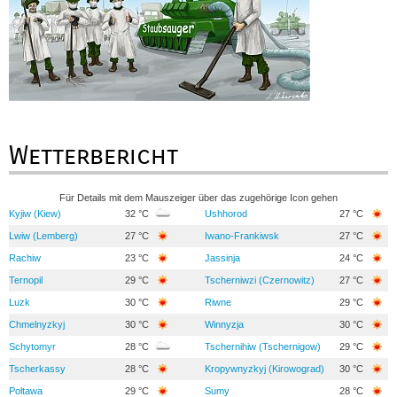
Wetterbericht
Für Details mit dem Mauszeiger über das zugehörige Icon gehen
Kyjiw (Kiew)
32 °C
Ushhorod
27 °C
Lwiw (Lemberg)
27 °C
Iwano-Frankiwsk
27 °C
Rachiw
23 °C
Jassinja
24 °C
Ternopil
29 °C
Tscherniwzi (Czernowitz)
27 °C
Luzk
30 °C
Riwne
29 °C
Chmelnyzkyj
30 °C
Winnyzja
30 °C
Schytomyr
28 °C
Tschernihiw (Tschernigow)
29 °C
Tscherkassy
28 °C
Kropywnyzkyj (Kirowograd)
30 °C
Poltawa
29 °C
Sumy
28 °C