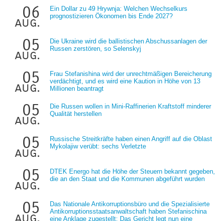
06
Ein Dollar zu 49 Hrywnja: Welchen Wechselkurs
prognostizieren Ökonomen bis Ende 2027?
aug.
05
Die Ukraine wird die ballistischen Abschussanlagen der
Russen zerstören, so Selenskyj
aug.
05
Frau Stefanishina wird der unrechtmäßigen Bereicherung
verdächtigt, und es wird eine Kaution in Höhe von 13
aug.
Millionen beantragt
05
Die Russen wollen in Mini-Raffinerien Kraftstoff minderer
Qualität herstellen
aug.
05
Russische Streitkräfte haben einen Angriff auf die Oblast
Mykolajiw verübt: sechs Verletzte
aug.
05
DTEK Energo hat die Höhe der Steuern bekannt gegeben,
die an den Staat und die Kommunen abgeführt wurden
aug.
05
Das Nationale Antikorruptionsbüro und die Spezialisierte
Antikorruptionsstaatsanwaltschaft haben Stefanischina
aug.
eine Anklage zugestellt: Das Gericht legt nun eine