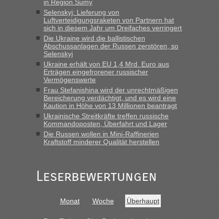
schnellsten?
in Region Sumy
Selenskyj: Lieferung von
„Derzeit, ist es überall sehr voll an den Grenzen Ukraine/
Luftverteidigungsraketen von Partnern hat
Polen. Zb. Krakovets 100 PKW ca. 10 h Wartezeit. Wollen
sich in diesem Jahr um Dreifaches verringert
Montag rüber, versuchen es sehr früh.“
Die Ukraine wird die ballistischen
Abschussanlagen der Russen zerstören, so
Selenskyj
Ukraine erhält von EU 1,4 Mrd. Euro aus
Erträgen eingefrorener russischer
Vermögenswerte
Frau Stefanishina wird der unrechtmäßigen
Bereicherung verdächtigt, und es wird eine
Kaution in Höhe von 13 Millionen beantragt
Ukrainische Streitkräfte treffen russische
Kommandoposten, Überfahrt und Lager
Die Russen wollen in Mini-Raffinerien
Kraftstoff minderer Qualität herstellen
Leserbewertungen
Monat
Woche
Überhaupt