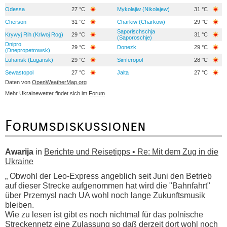
Odessa
27 °C
Mykolajiw (Nikolajew)
31 °C
Cherson
31 °C
Charkiw (Charkow)
29 °C
Saporischschja
Krywyj Rih (Kriwoj Rog)
29 °C
31 °C
(Saporoschje)
Dnipro
29 °C
Donezk
29 °C
(Dnepropetrowsk)
Luhansk (Lugansk)
29 °C
Simferopol
28 °C
Sewastopol
27 °C
Jalta
27 °C
Daten von
OpenWeatherMap.org
Mehr Ukrainewetter findet sich im
Forum
Forumsdiskussionen
Awarija
in
Berichte und Reisetipps • Re: Mit dem Zug in die
Ukraine
„ Obwohl der Leo-Express angeblich seit Juni den Betrieb
auf dieser Strecke aufgenommen hat wird die "Bahnfahrt"
über Przemysl nach UA wohl noch lange Zukunftsmusik
bleiben.
Wie zu lesen ist gibt es noch nichtmal für das polnische
Streckennetz eine Zulassung so daß derzeit dort wohl noch