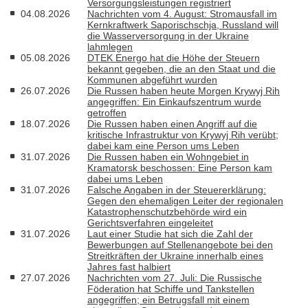
Versorgungsleistungen registriert
04.08.2026
Nachrichten vom 4. August: Stromausfall im
Kernkraftwerk Saporischschja, Russland will
die Wasserversorgung in der Ukraine
lahmlegen
05.08.2026
DTEK Energo hat die Höhe der Steuern
bekannt gegeben, die an den Staat und die
Kommunen abgeführt wurden
26.07.2026
Die Russen haben heute Morgen Krywyj Rih
angegriffen: Ein Einkaufszentrum wurde
getroffen
18.07.2026
Die Russen haben einen Angriff auf die
kritische Infrastruktur von Krywyj Rih verübt;
dabei kam eine Person ums Leben
31.07.2026
Die Russen haben ein Wohngebiet in
Kramatorsk beschossen: Eine Person kam
dabei ums Leben
31.07.2026
Falsche Angaben in der Steuererklärung:
Gegen den ehemaligen Leiter der regionalen
Katastrophenschutzbehörde wird ein
Gerichtsverfahren eingeleitet
31.07.2026
Laut einer Studie hat sich die Zahl der
Bewerbungen auf Stellenangebote bei den
Streitkräften der Ukraine innerhalb eines
Jahres fast halbiert
27.07.2026
Nachrichten vom 27. Juli: Die Russische
Föderation hat Schiffe und Tankstellen
angegriffen; ein Betrugsfall mit einem