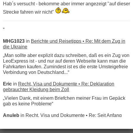
Hab´s versucht - bekomme aber immer angezeigt "auf dieser
Strecke fahren wir nicht"
“
MHG1023
in
Berichte und Reisetipps • Re: Mit dem Zug in
die Ukraine
„Man sollte aber explizit dazu schreiben, daß es ein Zug von
LeoExpress ist - und nur auf deren Webseite kann man die
Fahrkarten kaufen. Zumindest ist es die erste Umsteigefreie
Verbindung von Deutschland...“
Eric
in
Recht, Visa und Dokumente • Re: Deklaration
gebrauchter Kleidung beim Zoll
„Vielen Dank, mit einem Briefchen meiner Frau im Gepäck
gab es keine Probleme“
Anuleb
in
Recht, Visa und Dokumente • Re: Seit Anfang
des Jahres haben die Zollbeamten Verstöße im Wert von
fast 11 Milliarden aufgedeckt