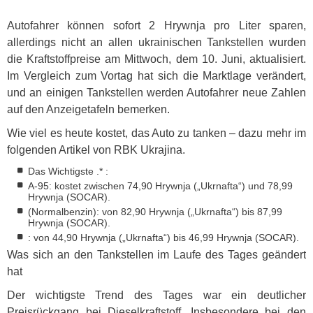
Autofahrer können sofort 2 Hrywnja pro Liter sparen,
allerdings nicht an allen ukrainischen Tankstellen wurden
die Kraftstoffpreise am Mittwoch, dem 10. Juni, aktualisiert.
Im Vergleich zum Vortag hat sich die Marktlage verändert,
und an einigen Tankstellen werden Autofahrer neue Zahlen
auf den Anzeigetafeln bemerken.
Wie viel es heute kostet, das Auto zu tanken – dazu mehr im
folgenden Artikel von
RBK
Ukrajina.
Das Wichtigste .* :
A-95: kostet zwischen 74,90 Hrywnja („Ukrnafta“) und 78,99
Hrywnja (
SOCAR
).
(Normalbenzin): von 82,90 Hrywnja („Ukrnafta“) bis 87,99
Hrywnja (
SOCAR
).
: von 44,90 Hrywnja („Ukrnafta“) bis 46,99 Hrywnja (
SOCAR
).
Was sich an den Tankstellen im Laufe des Tages geändert
hat
Der wichtigste Trend des Tages war ein deutlicher
Preisrückgang bei Dieselkraftstoff. Insbesondere bei den