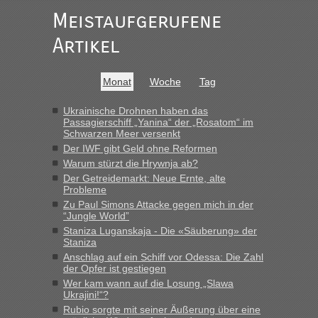
„Man sollte aber explizit dazu schreiben, daß es ein Zug von
Meistaufgerufene
LeoExpress ist - und nur auf deren Webseite kann man die
Fahrkarten kaufen. Zumindest ist es die erste Umsteigefreie
Artikel
Verbindung von Deutschland...“
Eric
in
Recht, Visa und Dokumente • Re: Deklaration
Monat
Woche
Tag
gebrauchter Kleidung beim Zoll
„Vielen Dank, mit einem Briefchen meiner Frau im Gepäck
Ukrainische Drohnen haben das
Passagierschiff „Yanina“ der „Rosatom“ im
gab es keine Probleme“
Schwarzen Meer versenkt
Der IWF gibt Geld ohne Reformen
Anuleb
in
Recht, Visa und Dokumente • Re: Seit Anfang
Warum stürzt die Hrywnja ab?
des Jahres haben die Zollbeamten Verstöße im Wert von
Der Getreidemarkt: Neue Ernte, alte
fast 11 Milliarden aufgedeckt
Probleme
„Am besten wäre natürlich, wenn die Frau mit dabei ist.
Zu Paul Simons Attacke gegen mich in der
Alleinreisende Männer stehen schließlich immer unter
“Jungle World”
Verdacht.“
Staniza Luganskaja - Die «Säuberung» der
Staniza
Frank
in
Recht, Visa und Dokumente • Re: Seit Anfang des
Anschlag auf ein Schiff vor Odessa: Die Zahl
Jahres haben die Zollbeamten Verstöße im Wert von fast 11
der Opfer ist gestiegen
Milliarden aufgedeckt
Wer kam wann auf die Losung „Slawa
Ukrajini!“?
„Kein Zoll. Du musst an sich nur sagen dass das privat ist
Rubio sorgte mit seiner Äußerung über eine
und du nicht damit handeln willst. So lange das nicht