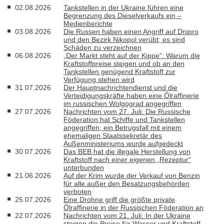
02.08.2026
Tankstellen in der Ukraine führen eine
Begrenzung des Dieselverkaufs ein –
Medienberichte
03.08.2026
Die Russen haben einen Angriff auf Dnipro
und den Bezirk Nikopol verübt; es sind
Schäden zu verzeichnen
06.08.2026
„Der Markt steht auf der Kippe“: Warum die
Kraftstoffpreise steigen und ob an den
Tankstellen genügend Kraftstoff zur
Verfügung stehen wird
31.07.2026
Der Hauptnachrichtendienst und die
Verteidigungskräfte haben eine Ölraffinerie
im russischen Wolgograd angegriffen
27.07.2026
Nachrichten vom 27. Juli: Die Russische
Föderation hat Schiffe und Tankstellen
angegriffen; ein Betrugsfall mit einem
ehemaligen Staatssekretär des
Außenministeriums wurde aufgedeckt
30.07.2026
Das BEB hat die illegale Herstellung von
Kraftstoff nach einer eigenen „Rezeptur“
unterbunden
21.06.2026
Auf der Krim wurde der Verkauf von Benzin
für alle außer den Besatzungsbehörden
verboten
25.07.2026
Eine Drohne griff die größte private
Ölraffinerie in der Russischen Föderation an
22.07.2026
Nachrichten vom 21. Juli: In der Ukraine
steigen die Preise für Wasser und Kraftstoff,