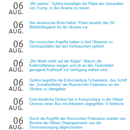
06
„Wir warten“: Sybiha bestätigte die Pläne der Gesandten
von Trump, in die Ukraine zu reisen
aug.
06
Der ukrainische Botschafter: Polen bereitet das 50:
Militärhilfepaket für die Ukraine vor
aug.
06
Die russischen Angriffe haben in fünf Oblasten zu
Stromausfällen bei den Verbrauchern geführt
aug.
06
„Der Markt steht auf der Kippe“: Warum die
Kraftstoffpreise steigen und ob an den Tankstellen
aug.
genügend Kraftstoff zur Verfügung stehen wird
06
Sybiha begrüßte die Entscheidung Schwedens, das Schiff
der „Schattenflotte“ der Russischen Föderation an die
aug.
Ukraine zu übergeben
06
Eine feindliche Drohne hat in Komyschany in der Oblast
Cherson einen Bus mit Arbeitern angegriffen: 6 Verletzte
aug.
06
Durch die Angriffe der Russischen Föderation wurden vier
Bezirke der Oblast Dnipropetrowsk von der
aug.
Stromversorgung abgeschnitten