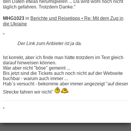
den Daten etwas herumspielen ... Da wird wohl noch nicht
täglich gefahren. Trotzdem Danke.“
MHG1023
in
Berichte und Reisetipps • Re: Mit dem Zug in
die Ukraine
„
Der Link zum Anbieter ist ja da.
Ist korrekt, aber ich finde man hätte trotzdem im Text gleich
darauf hinweisen können.
War aber nicht "böse" gemeint ...
Bis jetzt sind die Tickets auch noch nicht auf der Webseite
buchbar - warum auch immer ...
Hab´s versucht - bekomme aber immer angezeigt "auf dieser
Strecke fahren wir nicht"
“
MHG1023
in
Berichte und Reisetipps • Re: Mit dem Zug in
die Ukraine