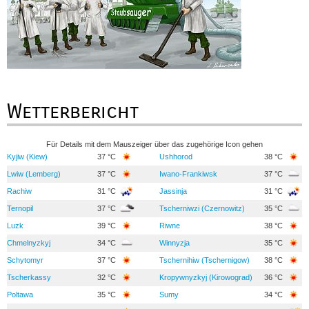
Wetterbericht
Für Details mit dem Mauszeiger über das zugehörige Icon gehen
Kyjiw (Kiew)
37 °C
Ushhorod
38 °C
Lwiw (Lemberg)
37 °C
Iwano-Frankiwsk
37 °C
Rachiw
31 °C
Jassinja
31 °C
Ternopil
37 °C
Tscherniwzi (Czernowitz)
35 °C
Luzk
39 °C
Riwne
38 °C
Chmelnyzkyj
34 °C
Winnyzja
35 °C
Schytomyr
37 °C
Tschernihiw (Tschernigow)
38 °C
Tscherkassy
32 °C
Kropywnyzkyj (Kirowograd)
36 °C
Poltawa
35 °C
Sumy
34 °C