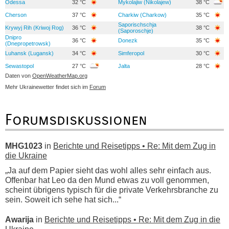
Odessa
32 °C
Mykolajiw (Nikolajew)
38 °C
Cherson
37 °C
Charkiw (Charkow)
35 °C
Saporischschja
Krywyj Rih (Kriwoj Rog)
36 °C
38 °C
(Saporoschje)
Dnipro
36 °C
Donezk
35 °C
(Dnepropetrowsk)
Luhansk (Lugansk)
34 °C
Simferopol
30 °C
Sewastopol
27 °C
Jalta
28 °C
Daten von
OpenWeatherMap.org
Mehr Ukrainewetter findet sich im
Forum
Forumsdiskussionen
MHG1023
in
Berichte und Reisetipps • Re: Mit dem Zug in
die Ukraine
„Ja auf dem Papier sieht das wohl alles sehr einfach aus.
Offenbar hat Leo da den Mund etwas zu voll genommen,
scheint übrigens typisch für die private Verkehrsbranche zu
sein. Soweit ich sehe hat sich...“
Awarija
in
Berichte und Reisetipps • Re: Mit dem Zug in die