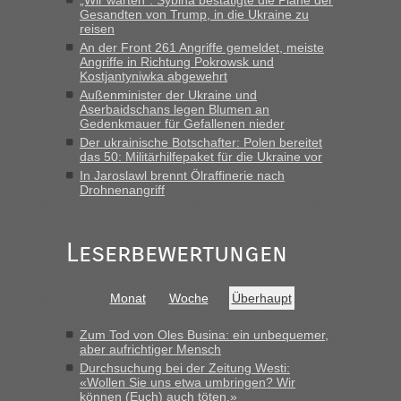
Gesandten von Trump, in die Ukraine zu
in Krakowez mit dem Kleinbus. Abfertigung ging dann
reisen
schnell da auch Passagiere mit EU-Pass dabei waren“
An der Front 261 Angriffe gemeldet, meiste
Angriffe in Richtung Pokrowsk und
Bernd D-UA
in
Berichte und Reisetipps • Re: An welchem
Kostjantyniwka abgewehrt
Grenzübergang zwischen Polen und der Ukraine geht es am
Außenminister der Ukraine und
schnellsten?
Aserbaidschans legen Blumen an
Gedenkmauer für Gefallenen nieder
„Bin am Montag 15.6.26 um 8 Uhr in Urgyniw ausgereist,
Der ukrainische Botschafter: Polen bereitet
das erste Mal an einem Montagmorgen ca. 15 Fahrzeuge
das 50: Militärhilfepaket für die Ukraine vor
vor mir, bin sonst der Erste oder Zweite, egal, nach ca 20
In Jaroslawl brennt Ölraffinerie nach
Minuten wurde dann die nächste Welle...“
Drohnenangriff
lev
in
Berichte und Reisetipps • Re: An welchem
Grenzübergang zwischen Polen und der Ukraine geht es am
Leserbewertungen
schnellsten?
„Derzeit, ist es überall sehr voll an den Grenzen Ukraine/
Polen. Zb. Krakovets 100 PKW ca. 10 h Wartezeit. Wollen
Monat
Woche
Überhaupt
Montag rüber, versuchen es sehr früh.“
Zum Tod von Oles Busina: ein unbequemer,
aber aufrichtiger Mensch
Durchsuchung bei der Zeitung Westi:
«Wollen Sie uns etwa umbringen? Wir
können (Euch) auch töten.»