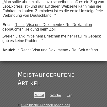
„Man sollte aber explizit dazu schreiben, daß es ein Zug von
LeoExpress ist - und nur auf deren Webseite kann man die
Fahrkarten kaufen. Zumindest ist es die erste Umsteigefreie
Verbindung von Deutschland...“
Eric
in
Recht, Visa und Dokumente • Re: Deklaration
gebrauchter Kleidung beim Zoll
„Vielen Dank, mit einem Briefchen meiner Frau im Gepäck
gab es keine Probleme“
Anuleb
in
Recht, Visa und Dokumente • Re: Seit Anfang
des Jahres haben die Zollbeamten Verstöße im Wert von
fast 11 Milliarden aufgedeckt
„Am besten wäre natürlich, wenn die Frau mit dabei ist.
Alleinreisende Männer stehen schließlich immer unter
Meistaufgerufene
Verdacht.“
Artikel
Frank
in
Recht, Visa und Dokumente • Re: Seit Anfang des
Jahres haben die Zollbeamten Verstöße im Wert von fast 11
Milliarden aufgedeckt
Monat
Woche
Tag
„Kein Zoll. Du musst an sich nur sagen dass das privat ist
und du nicht damit handeln willst. So lange das nicht
Ukrainische Drohnen haben das