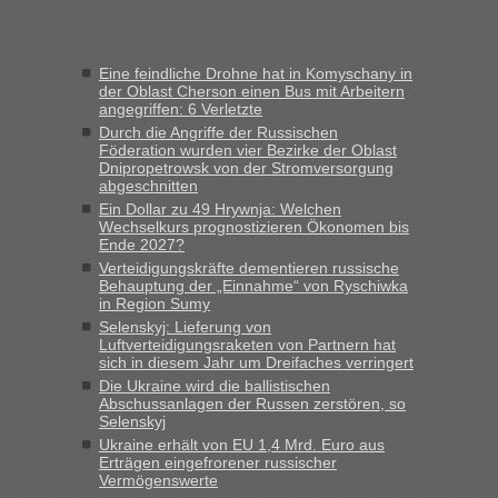
in Krakowez mit dem Kleinbus. Abfertigung ging dann
schnell da auch Passagiere mit EU-Pass dabei waren“
Eine feindliche Drohne hat in Komyschany in
Bernd D-UA
in
Berichte und Reisetipps • Re: An welchem
der Oblast Cherson einen Bus mit Arbeitern
Grenzübergang zwischen Polen und der Ukraine geht es am
angegriffen: 6 Verletzte
schnellsten?
Durch die Angriffe der Russischen
Föderation wurden vier Bezirke der Oblast
„Bin am Montag 15.6.26 um 8 Uhr in Urgyniw ausgereist,
Dnipropetrowsk von der Stromversorgung
das erste Mal an einem Montagmorgen ca. 15 Fahrzeuge
abgeschnitten
vor mir, bin sonst der Erste oder Zweite, egal, nach ca 20
Ein Dollar zu 49 Hrywnja: Welchen
Minuten wurde dann die nächste Welle...“
Wechselkurs prognostizieren Ökonomen bis
Ende 2027?
lev
in
Berichte und Reisetipps • Re: An welchem
Verteidigungskräfte dementieren russische
Grenzübergang zwischen Polen und der Ukraine geht es am
Behauptung der „Einnahme“ von Ryschiwka
schnellsten?
in Region Sumy
Selenskyj: Lieferung von
„Derzeit, ist es überall sehr voll an den Grenzen Ukraine/
Luftverteidigungsraketen von Partnern hat
Polen. Zb. Krakovets 100 PKW ca. 10 h Wartezeit. Wollen
sich in diesem Jahr um Dreifaches verringert
Montag rüber, versuchen es sehr früh.“
Die Ukraine wird die ballistischen
Abschussanlagen der Russen zerstören, so
Selenskyj
Ukraine erhält von EU 1,4 Mrd. Euro aus
Erträgen eingefrorener russischer
Vermögenswerte