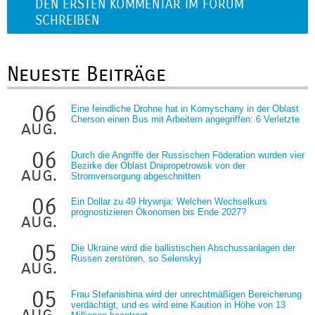
DEN ERSTEN KOMMENTAR IM FORUM
SCHREIBEN
Neueste Beiträge
06
Eine feindliche Drohne hat in Komyschany in der Oblast
Cherson einen Bus mit Arbeitern angegriffen: 6 Verletzte
aug.
06
Durch die Angriffe der Russischen Föderation wurden vier
Bezirke der Oblast Dnipropetrowsk von der
aug.
Stromversorgung abgeschnitten
06
Ein Dollar zu 49 Hrywnja: Welchen Wechselkurs
prognostizieren Ökonomen bis Ende 2027?
aug.
05
Die Ukraine wird die ballistischen Abschussanlagen der
Russen zerstören, so Selenskyj
aug.
05
Frau Stefanishina wird der unrechtmäßigen Bereicherung
verdächtigt, und es wird eine Kaution in Höhe von 13
aug.