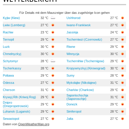
Für Details mit dem Mauszeiger über das zugehörige Icon gehen
Kyjiw (Kiew)
32 °C
Ushhorod
27 °C
Lwiw (Lemberg)
27 °C
Iwano-Frankiwsk
27 °C
Rachiw
23 °C
Jassinja
24 °C
Ternopil
29 °C
Tscherniwzi (Czernowitz)
27 °C
Luzk
30 °C
Riwne
29 °C
Chmelnyzkyj
30 °C
Winnyzja
30 °C
Schytomyr
28 °C
Tschernihiw (Tschernigow)
29 °C
Tscherkassy
28 °C
Kropywnyzkyj (Kirowograd)
30 °C
Poltawa
29 °C
Sumy
28 °C
Odessa
27 °C
Mykolajiw (Nikolajew)
31 °C
Cherson
31 °C
Charkiw (Charkow)
29 °C
Saporischschja
Krywyj Rih (Kriwoj Rog)
29 °C
31 °C
(Saporoschje)
Dnipro
29 °C
Donezk
29 °C
(Dnepropetrowsk)
Luhansk (Lugansk)
29 °C
Simferopol
28 °C
Sewastopol
27 °C
Jalta
27 °C
Daten von
OpenWeatherMap.org