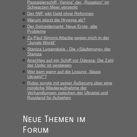
Passagierschiff „Yanina“ der „Rosatom“ im
Originalverpackt ist und ersichlich das nicht neu sollte es
Schwarzen Meer versenkt
keine Probleme geben“
Der IWF gibt Geld ohne Reformen
Warum stürzt die Hrywnja ab?
Eric
in
Recht, Visa und Dokumente • Deklaration
Der Getreidemarkt: Neue Ernte, alte
gebrauchter Kleidung beim Zoll
Probleme
„Hallo Leute, ich weiß nicht, ob ich hier richtig bin mit meiner
Zu Paul Simons Attacke gegen mich in der
Anfrage. Ich möchte 4 Umzugskartons mit gebrauchter
“Jungle World”
Straßen Kleidung bei der Einreise in die Ukraine
Staniza Luganskaja - Die «Säuberung» der
mitnehmen. Es ist gebrauchte Kleidung...“
Staniza
Anschlag auf ein Schiff vor Odessa: Die Zahl
lev
in
Berichte und Reisetipps • Re: An welchem
der Opfer ist gestiegen
Grenzübergang zwischen Polen und der Ukraine geht es am
Wer kam wann auf die Losung „Slawa
schnellsten?
Ukrajini!“?
Rubio sorgte mit seiner Äußerung über eine
„Wir sind mit unserem Wohnmobil, wie geplant am Montag
mögliche Wiederaufnahme der
15.6. in Krakovets rüber. Sehr zeitig los gegen 5 Uhr in der
Verhandlungen zwischen der Ukraine und
Früh. Mit sehr sehr wenig Verkehr, super bis zur Grenze. Nur
Russland für Aufsehen
8 PKW vor der Schranke....“
Frank
in
Berichte und Reisetipps • Re: An welchem
Neue Themen im
Grenzübergang zwischen Polen und der Ukraine geht es am
schnellsten?
Forum
„Gestern 6 Stunden warten vor der Grenze Richtung Polen