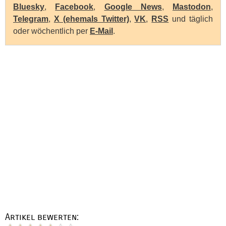
Bluesky
,
Facebook
,
Google News
,
Mastodon
,
Telegram
,
X (ehemals Twitter)
,
VK
,
RSS
und täglich
oder wöchentlich per
E-Mail
.
Artikel bewerten: