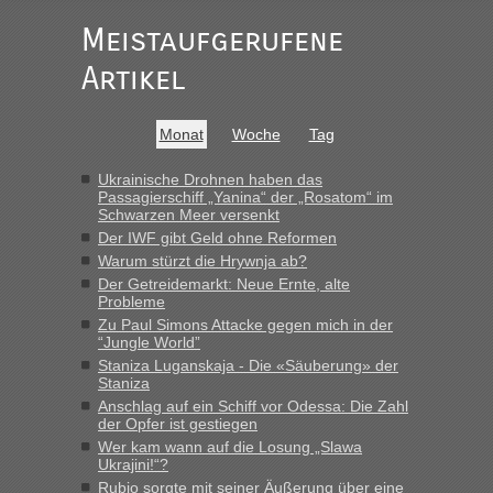
„Am besten wäre natürlich, wenn die Frau mit dabei ist.
Alleinreisende Männer stehen schließlich immer unter
Meistaufgerufene
Verdacht.“
Artikel
Frank
in
Recht, Visa und Dokumente • Re: Seit Anfang des
Jahres haben die Zollbeamten Verstöße im Wert von fast 11
Milliarden aufgedeckt
Monat
Woche
Tag
„Kein Zoll. Du musst an sich nur sagen dass das privat ist
und du nicht damit handeln willst. So lange das nicht
Ukrainische Drohnen haben das
Passagierschiff „Yanina“ der „Rosatom“ im
Originalverpackt ist und ersichlich das nicht neu sollte es
Schwarzen Meer versenkt
keine Probleme geben“
Der IWF gibt Geld ohne Reformen
Warum stürzt die Hrywnja ab?
Eric
in
Recht, Visa und Dokumente • Deklaration
Der Getreidemarkt: Neue Ernte, alte
gebrauchter Kleidung beim Zoll
Probleme
„Hallo Leute, ich weiß nicht, ob ich hier richtig bin mit meiner
Zu Paul Simons Attacke gegen mich in der
Anfrage. Ich möchte 4 Umzugskartons mit gebrauchter
“Jungle World”
Straßen Kleidung bei der Einreise in die Ukraine
Staniza Luganskaja - Die «Säuberung» der
mitnehmen. Es ist gebrauchte Kleidung...“
Staniza
Anschlag auf ein Schiff vor Odessa: Die Zahl
lev
in
Berichte und Reisetipps • Re: An welchem
der Opfer ist gestiegen
Grenzübergang zwischen Polen und der Ukraine geht es am
Wer kam wann auf die Losung „Slawa
schnellsten?
Ukrajini!“?
Rubio sorgte mit seiner Äußerung über eine