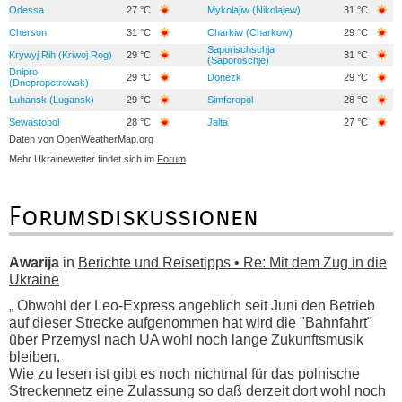
Odessa
27 °C
Mykolajiw (Nikolajew)
31 °C
Cherson
31 °C
Charkiw (Charkow)
29 °C
Saporischschja
Krywyj Rih (Kriwoj Rog)
29 °C
31 °C
(Saporoschje)
Dnipro
29 °C
Donezk
29 °C
(Dnepropetrowsk)
Luhansk (Lugansk)
29 °C
Simferopol
28 °C
Sewastopol
28 °C
Jalta
27 °C
Daten von
OpenWeatherMap.org
Mehr Ukrainewetter findet sich im
Forum
Forumsdiskussionen
Awarija
in
Berichte und Reisetipps • Re: Mit dem Zug in die
Ukraine
„ Obwohl der Leo-Express angeblich seit Juni den Betrieb
auf dieser Strecke aufgenommen hat wird die "Bahnfahrt"
über Przemysl nach UA wohl noch lange Zukunftsmusik
bleiben.
Wie zu lesen ist gibt es noch nichtmal für das polnische
Streckennetz eine Zulassung so daß derzeit dort wohl noch