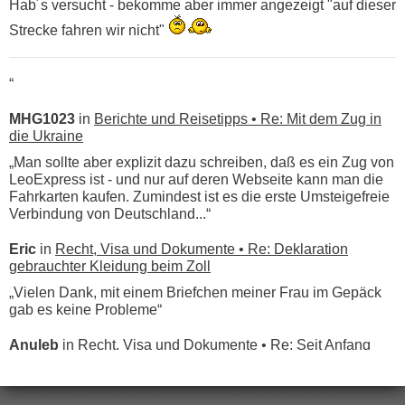
Hab´s versucht - bekomme aber immer angezeigt "auf dieser
Strecke fahren wir nicht"
“
MHG1023
in
Berichte und Reisetipps • Re: Mit dem Zug in
die Ukraine
„Man sollte aber explizit dazu schreiben, daß es ein Zug von
LeoExpress ist - und nur auf deren Webseite kann man die
Fahrkarten kaufen. Zumindest ist es die erste Umsteigefreie
Verbindung von Deutschland...“
Eric
in
Recht, Visa und Dokumente • Re: Deklaration
gebrauchter Kleidung beim Zoll
„Vielen Dank, mit einem Briefchen meiner Frau im Gepäck
gab es keine Probleme“
Anuleb
in
Recht, Visa und Dokumente • Re: Seit Anfang
des Jahres haben die Zollbeamten Verstöße im Wert von
fast 11 Milliarden aufgedeckt