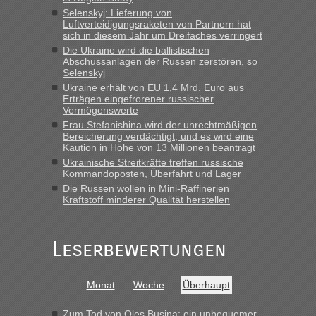
Selenskyj: Lieferung von
„Derzeit, ist es überall sehr voll an den Grenzen Ukraine/
Luftverteidigungsraketen von Partnern hat
Polen. Zb. Krakovets 100 PKW ca. 10 h Wartezeit. Wollen
sich in diesem Jahr um Dreifaches verringert
Montag rüber, versuchen es sehr früh.“
Die Ukraine wird die ballistischen
Abschussanlagen der Russen zerstören, so
Selenskyj
Ukraine erhält von EU 1,4 Mrd. Euro aus
Erträgen eingefrorener russischer
Vermögenswerte
Frau Stefanishina wird der unrechtmäßigen
Bereicherung verdächtigt, und es wird eine
Kaution in Höhe von 13 Millionen beantragt
Ukrainische Streitkräfte treffen russische
Kommandoposten, Überfahrt und Lager
Die Russen wollen in Mini-Raffinerien
Kraftstoff minderer Qualität herstellen
Leserbewertungen
Monat
Woche
Überhaupt
Zum Tod von Oles Busina: ein unbequemer,