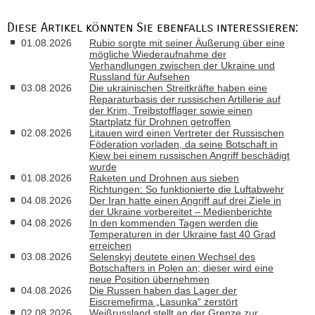
Diese Artikel könnten Sie ebenfalls interessieren:
01.08.2026
Rubio sorgte mit seiner Äußerung über eine
mögliche Wiederaufnahme der
Verhandlungen zwischen der Ukraine und
Russland für Aufsehen
03.08.2026
Die ukrainischen Streitkräfte haben eine
Reparaturbasis der russischen Artillerie auf
der Krim, Treibstofflager sowie einen
Startplatz für Drohnen getroffen
02.08.2026
Litauen wird einen Vertreter der Russischen
Föderation vorladen, da seine Botschaft in
Kiew bei einem russischen Angriff beschädigt
wurde
01.08.2026
Raketen und Drohnen aus sieben
Richtungen: So funktionierte die Luftabwehr
04.08.2026
Der Iran hatte einen Angriff auf drei Ziele in
der Ukraine vorbereitet – Medienberichte
04.08.2026
In den kommenden Tagen werden die
Temperaturen in der Ukraine fast 40 Grad
erreichen
03.08.2026
Selenskyj deutete einen Wechsel des
Botschafters in Polen an; dieser wird eine
neue Position übernehmen
04.08.2026
Die Russen haben das Lager der
Eiscremefirma „Lasunka“ zerstört
02.08.2026
Weißrussland stellt an der Grenze zur