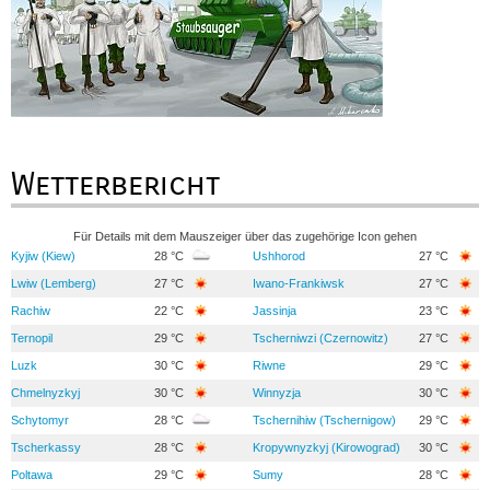
Wetterbericht
Für Details mit dem Mauszeiger über das zugehörige Icon gehen
Kyjiw (Kiew)
28 °C
Ushhorod
27 °C
Lwiw (Lemberg)
27 °C
Iwano-Frankiwsk
27 °C
Rachiw
22 °C
Jassinja
23 °C
Ternopil
29 °C
Tscherniwzi (Czernowitz)
27 °C
Luzk
30 °C
Riwne
29 °C
Chmelnyzkyj
30 °C
Winnyzja
30 °C
Schytomyr
28 °C
Tschernihiw (Tschernigow)
29 °C
Tscherkassy
28 °C
Kropywnyzkyj (Kirowograd)
30 °C
Poltawa
29 °C
Sumy
28 °C