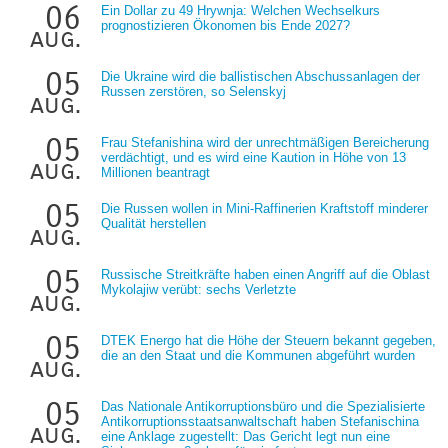
06
Ein Dollar zu 49 Hrywnja: Welchen Wechselkurs
prognostizieren Ökonomen bis Ende 2027?
aug.
05
Die Ukraine wird die ballistischen Abschussanlagen der
Russen zerstören, so Selenskyj
aug.
05
Frau Stefanishina wird der unrechtmäßigen Bereicherung
verdächtigt, und es wird eine Kaution in Höhe von 13
aug.
Millionen beantragt
05
Die Russen wollen in Mini-Raffinerien Kraftstoff minderer
Qualität herstellen
aug.
05
Russische Streitkräfte haben einen Angriff auf die Oblast
Mykolajiw verübt: sechs Verletzte
aug.
05
DTEK Energo hat die Höhe der Steuern bekannt gegeben,
die an den Staat und die Kommunen abgeführt wurden
aug.
05
Das Nationale Antikorruptionsbüro und die Spezialisierte
Antikorruptionsstaatsanwaltschaft haben Stefanischina
aug.
eine Anklage zugestellt: Das Gericht legt nun eine